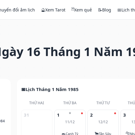
🃏
huyển đổi âm lịch
🔮
Xem Tarot
Xem quẻ
📝
Blog
📅
Lịch t
gày 16 Tháng 1 Năm 1
Lịch Tháng 1 Năm 1985
THỨ HAI
THỨ BA
THỨ TƯ
THỨ
⭐
31
1
2
3
984
11/12
12/12
1
🐀
🐂
🐅
Canh Tý
Tân Sửu
Nh