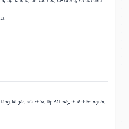
m, lấp hang lỗ, làm cầu tiêu, xây tường, kết dứt điều
tốt.
 táng, kê gác, sửa chữa, lắp đặt máy, thuê thêm người,