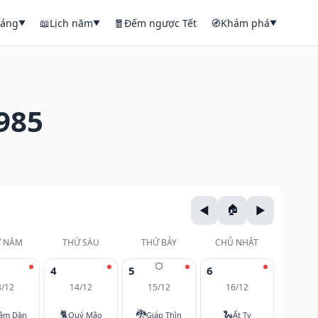
háng
📖
Lịch năm
🧧
Đếm ngược Tết
🧭
Khám phá
▼
▼
▼
985
 NĂM
THỨ SÁU
THỨ BẢY
CHỦ NHẬT
🌕
4
5
6
3/12
14/12
15/12
16/12
🐈
🐉
🐍
âm Dần
Quý Mão
Giáp Thìn
Ất Tỵ