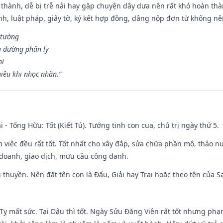
 thành, dễ bị trễ nải hay gặp chuyện dây dưa nên rất khó hoàn th
ính, luật pháp, giấy tờ, ký kết hợp đồng, dâng nộp đơn từ không nên
 tường
a đường phân ly
hi
iều khi nhọc nhằn.”
i - Tống Hữu: Tốt (Kiết Tú). Tướng tinh con cua, chủ trị ngày thứ 5.
m việc đều rất tốt. Tốt nhất cho xây đắp, sửa chữa phần mộ, tháo nư
 doanh, giao dịch, mưu cầu công danh.
 đi thuyền. Nên đặt tên con là Đẩu, Giải hay Trại hoặc theo tên của
 Tỵ mất sức. Tại Dậu thì tốt. Ngày Sửu Đăng Viên rất tốt nhưng ph