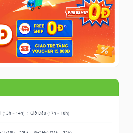
i (13h – 14h)
;
Giờ Dậu (17h – 18h)
uất (19h – 20h)
;
Giờ Hợi (21h – 22h)