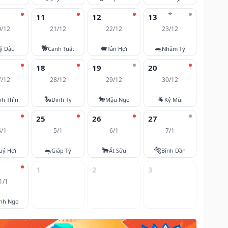
⭐
11
12
13
0/12
21/12
22/12
23/12
🐕
🐖
🐀
ỷ Dậu
Canh Tuất
Tân Hợi
Nhâm Tý
18
19
20
7/12
28/12
29/12
30/12
🐍
🐎
🐐
nh Thìn
Đinh Tỵ
Mậu Ngọ
Kỷ Mùi
25
26
27
4/1
5/1
6/1
7/1
🐀
🐂
🐅
uý Hợi
Giáp Tý
Ất Sửu
Bính Dần
1
2
3
1/1
nh Ngọ