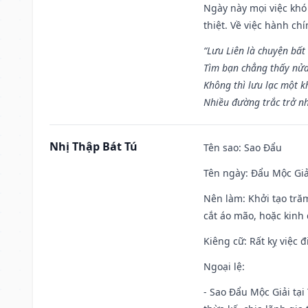
Ngày này mọi việc khó
thiệt. Về việc hành ch
“Lưu Liên là chuyện bất
Tìm bạn chẳng thấy nử
Không thì lưu lạc một k
Nhiều đường trắc trở nh
Nhị Thập Bát Tú
Tên sao
: Sao Đẩu
Tên ngày
: Đẩu Mộc Giả
Nên làm
: Khởi tạo tră
cắt áo mão, hoặc kinh
Kiêng cữ
: Rất kỵ việc
Ngoại lệ
:
- Sao Đẩu Mộc Giải tại