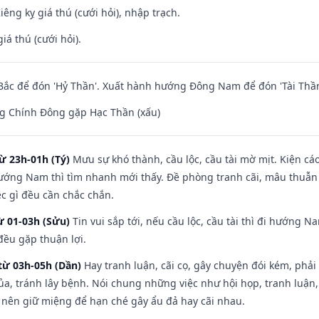
Kiêng kỵ giá thú (cưới hỏi), nhập trạch.
iá thú (cưới hỏi).
ắc để đón 'Hỷ Thần'. Xuất hành hướng Đông Nam để đón 'Tài Thần
g Chính Đông gặp Hạc Thần (xấu)
ừ 23h-01h (Tý)
Mưu sự khó thành, cầu lộc, cầu tài mờ mịt. Kiện cáo
hướng Nam thì tìm nhanh mới thấy. Đề phòng tranh cãi, mâu thuẫn
ệc gì đều cần chắc chắn.
ừ 01-03h (Sửu)
Tin vui sắp tới, nếu cầu lộc, cầu tài thì đi hướng 
đều gặp thuận lợi.
từ 03h-05h (Dần)
Hay tranh luận, cãi cọ, gây chuyện đói kém, phải
a, tránh lây bệnh. Nói chung những việc như hội họp, tranh luận,
ì nên giữ miệng để hạn ché gây ẩu đả hay cãi nhau.