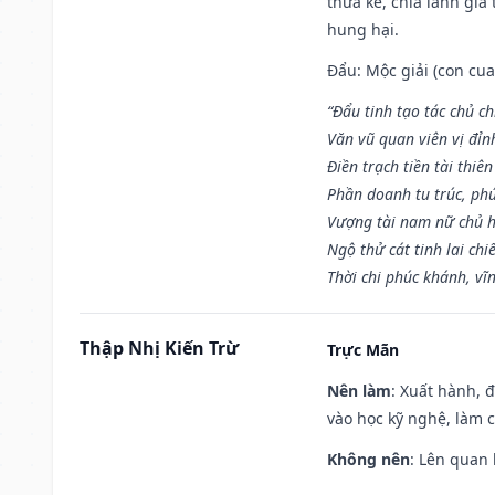
thừa kế, chia lãnh gia
hung hại.
Đẩu: Mộc giải (con cua)
“Đẩu tinh tạo tác chủ ch
Văn vũ quan viên vị đỉnh
Điền trạch tiền tài thiên
Phần doanh tu trúc, ph
Vượng tài nam nữ chủ h
Ngộ thử cát tinh lai chi
Thời chi phúc khánh, vĩn
Thập Nhị Kiến Trừ
Trực Mãn
Nên làm
: Xuất hành, 
vào học kỹ nghệ, làm 
Không nên
: Lên quan