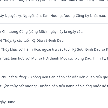
 Nguyệt kỵ, Nguyệt tận, Tam Nương, Dương Công Kỵ Nhật nào.
n Chi tương đồng (cùng Mộc), ngày này là ngày cát.
 Thủy, kỵ các tuổi: Kỷ Dậu và Đinh Dậu.
 Thủy khắc với hành Hỏa, ngoại trừ các tuổi: Kỷ Sửu, Đinh Dậu và
 Tuất, tam hợp với Mùi và Hợi thành Mộc cục. Xung Dậu, hình Tý, 
iên chu bất trưởng” - Không nên tiến hành các việc liên quan đến g
h tuyền thủy bất hương” - Không nên tiến hành đào giếng nước để
ngày Hung.