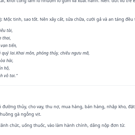
 tài, khởi công làm lò nhuộm lò gốm và xuất hành. Nên: dứt vú trẻ e
: Mộc tinh, sao tốt. Nên xây cất, sửa chữa, cưới gả và an táng đều 
iêu tài,
 thai,
 vạn tiến,
ú quý lai.Khai môn, phóng thủy, chiêu ngưu mã,
òa hài,
ến hộ,
h vô tai.”
đi đường thủy, cho vay, thu nợ, mua hàng, bán hàng, nhập kho, đặt
chuồng gà ngỗng vịt.
 lãnh chức, uống thuốc, vào làm hành chính, dâng nộp đơn từ.