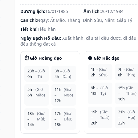
Dương lịch:
16/01/1985
Âm lịch:
26/12/1984
Can chi:
Ngày: Ất Mão, Tháng: Đinh Sửu, Năm: Giáp Tý
Tiết khí:
Tiểu hàn
Ngày Bạch Hổ Đầu:
Xuất hành, cầu tài đều được, đi đâu
đều thông đạt cả
⏱️ Giờ Hoàng đạo
🌑 Giờ Hắc đạo
1h –
(Giờ
7h –
(Giờ
23h –
(Giờ
3h –
(Giờ
2h
Sửu)
8h
Thìn)
0h
Tí)
4h
Dần)
9h –
(Giờ
15h
(Giờ
5h –
(Giờ
11h
(Giờ
10h
Tỵ)
–
Thân)
6h
Mão)
–
Ngọ)
16h
12h
19h
(Giờ
21h
(Giờ
13h
(Giờ
17h
(Giờ
–
Tuất)
–
Hợi)
–
Mùi)
–
Dậu)
20h
22h
14h
18h