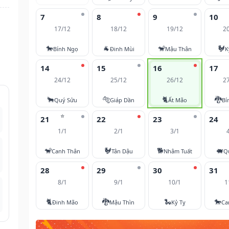
7
8
9
10
17/12
18/12
19/12
2
🐎
🐐
🐒
🐓
Bính Ngọ
Đinh Mùi
Mậu Thân
K
14
15
16
17
24/12
25/12
26/12
2
🐂
🐅
🐈
🐉
Quý Sửu
Giáp Dần
Ất Mão
Bí
⭐
21
22
23
24
1/1
2/1
3/1
🐒
🐓
🐕
🐖
Canh Thân
Tân Dậu
Nhâm Tuất
Q
28
29
30
31
8/1
9/1
10/1
1
🐈
🐉
🐍
🐎
Đinh Mão
Mậu Thìn
Kỷ Tỵ
Ca