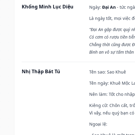
Khổng Minh Lục Diệu
Ngày:
Đại An
- tức ngà
Là ngày tốt, mọi việc
“Đại An gặp được quý n
Có cơm có rượu tiền tiễ
Chẳng thời cũng được Đ
Bình an vô sự tấm thân
Nhị Thập Bát Tú
Tên sao
: Sao Khuê
Tên ngày
: Khuê Mộc La
Nên làm
: Tốt cho nhậ
Kiêng cữ
: Chôn cất, t
Vì vậy, nếu quý bạn có
Ngoại lệ
: