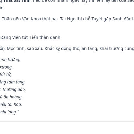
ng
Thất Sát Tinh
, nếu đẻ con nhằm ngày này thì nên lấy tên của Sa
ơn.
 Thân nên Văn Khoa thất bại. Tại Ngọ thì chỗ Tuyệt gặp Sanh đắc l
Đăng Viên tức Tiến thân danh.
i): Mộc tinh, sao xấu. Khắc kỵ động thổ, an táng, khai trương cũn
rinh tường,
 xương,
ốt tử,
ỡng tam tang.
h thương đáo,
hủ ôn hoàng.
iêu tai họa,
nhi lang.”