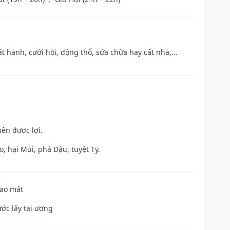
t hành, cưới hỏi, động thổ, sửa chữa hay cất nhà,...
nên được lợi.
, hại Mùi, phá Dậu, tuyệt Tỵ.
hao mất
ước lấy tai ương