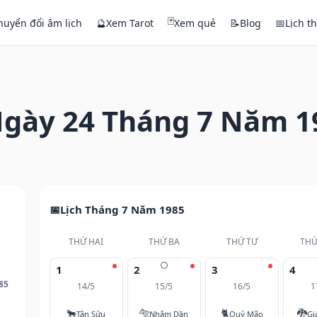
🃏
huyển đổi âm lịch
🔮
Xem Tarot
Xem quẻ
📝
Blog
📅
Lịch t
gày 24 Tháng 7 Năm 1
Lịch Tháng 7 Năm 1985
THỨ HAI
THỨ BA
THỨ TƯ
THỨ
🌕
1
2
3
4
85
14/5
15/5
16/5
1
🐂
🐅
🐈
🐉
Tân Sửu
Nhâm Dần
Quý Mão
Gi