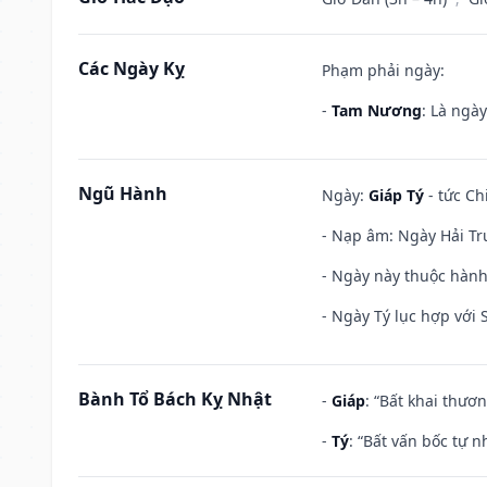
Các Ngày Kỵ
Phạm phải ngày:
-
Tam Nương
: Là ngà
Ngũ Hành
Ngày:
Giáp Tý
- tức Ch
- Nạp âm: Ngày Hải Tr
- Ngày này thuộc hành 
- Ngày Tý lục hợp với
Bành Tổ Bách Kỵ Nhật
-
Giáp
: “Bất khai thươ
-
Tý
: “Bất vấn bốc tự 