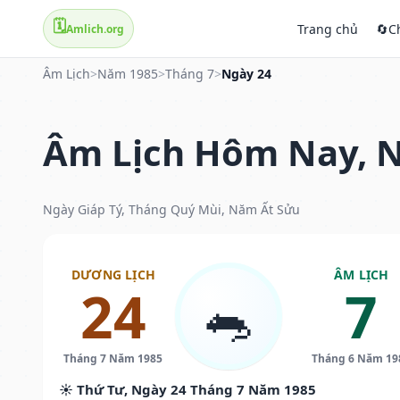
🗓️
Trang chủ
🔄
C
Amlich.org
Âm Lịch
>
Năm 1985
>
Tháng 7
>
Ngày 24
Âm Lịch Hôm Nay, N
Ngày Giáp Tý, Tháng Quý Mùi, Năm Ất Sửu
DƯƠNG LỊCH
ÂM LỊCH
24
7
🐀
Tháng 7 Năm 1985
Tháng 6 Năm 19
☀️ Thứ Tư, Ngày 24 Tháng 7 Năm 1985