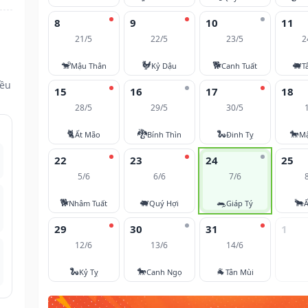
8
9
10
11
21/5
22/5
23/5
2
🐒
🐓
🐕
🐖
Mậu Thân
Kỷ Dậu
Canh Tuất
T
đều
15
16
17
18
28/5
29/5
30/5
🐈
🐉
🐍
🐎
Ất Mão
Bính Thìn
Đinh Tỵ
M
22
23
24
25
5/6
6/6
7/6
🐕
🐖
🐀
🐂
Nhâm Tuất
Quý Hợi
Giáp Tý
Ấ
29
30
31
1
12/6
13/6
14/6
🐍
🐎
🐐
Kỷ Tỵ
Canh Ngọ
Tân Mùi