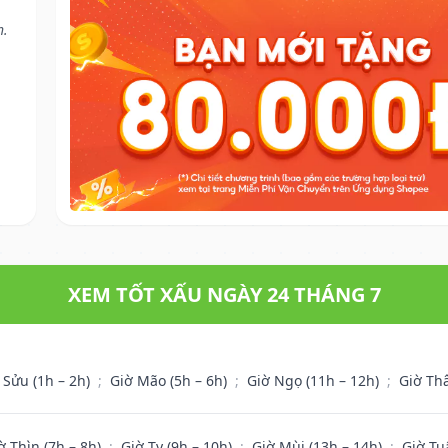
h.
XEM TỐT XẤU NGÀY 24 THÁNG 7
 Sửu (1h – 2h)
;
Giờ Mão (5h – 6h)
;
Giờ Ngọ (11h – 12h)
;
Giờ Th
ờ Thìn (7h – 8h)
;
Giờ Tỵ (9h – 10h)
;
Giờ Mùi (13h – 14h)
;
Giờ Tu