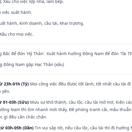
: Xấu cho việc lợp nhà, làm bếp.
i việc xuất hành.
uất hành, kinh doanh, cầu tài, khai trương.
Xấu cho mọi việc.
 Bắc để đón 'Hỷ Thần'. Xuất hành hướng Đông Nam để đón 'Tài Th
g Đông Nam gặp Hạc Thần (xấu)
ừ 23h-01h (Tý)
Mọi công việc đều được tốt lành, tốt nhất cầu tài
h yên.
ừ 01-03h (Sửu)
Mưu sự khó thành, cầu lộc, cầu tài mờ mịt. Kiện cáo
hướng Nam thì tìm nhanh mới thấy. Đề phòng tranh cãi, mâu thuẫn
ệc gì đều cần chắc chắn.
từ 03h-05h (Dần)
Tin vui sắp tới, nếu cầu lộc, cầu tài thì đi hướ