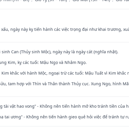
y xấu, ngày này kỵ tiến hành các việc trọng đại như khai trương, xuấ
i sinh Can (Thủy sinh Mộc), ngày này là ngày cát (nghĩa nhật).
ung Kim, kỵ các tuổi: Mậu Ngọ và Nhâm Ngọ.
Kim khắc với hành Mộc, ngoại trừ các tuổi: Mậu Tuất vì Kim khắc 
 Sửu, tam hợp với Thìn và Thân thành Thủy cục. Xung Ngọ, hình Mão
ng tài vật hao vong” - Không nên tiến hành mở kho tránh tiền của 
nhạ tai ương” - Không nên tiến hành gieo quẻ hỏi việc để tránh tự r