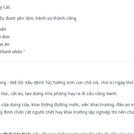
y Cát.
 đều được yên tâm, hành sự thành công.
hân
n đưa
ại An
 thanh nhàn.”
ng - Mã Vũ: Xấu (Bình Tú) Tướng tinh con chó sói, chủ trị ngày thứ 
p học, cắt áo, tạo dựng nhà phòng hay ra đi cầu công danh.
rổ cửa dựng cửa, khai thông đường nước, việc khai trương, đào ao 
 ý định chôn cất người chết hay khai trường lập nghiệp thì nên ch