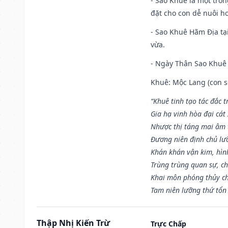
- Sao Khuê là một tro
đặt cho con dễ nuôi h
- Sao Khuê Hãm Địa tại
vừa.
- Ngày Thân Sao Khuê 
Khuê: Mộc Lang (con só
“Khuê tinh tạo tác đắc t
Gia hạ vinh hòa đại cát
Nhược thị táng mai âm t
Đương niên định chủ lư
Khán khán vận kim, hìn
Trùng trùng quan sự, c
Khai môn phóng thủy ch
Tam niên lưỡng thứ tổn 
Thập Nhị Kiến Trừ
Trực Chấp