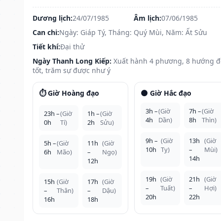
Dương lịch:
24/07/1985
Âm lịch:
07/06/1985
Can chi:
Ngày: Giáp Tý, Tháng: Quý Mùi, Năm: Ất Sửu
Tiết khí:
Đại thử
Ngày Thanh Long Kiếp:
Xuất hành 4 phương, 8 hướng 
tốt, trăm sự được như ý
⏱️ Giờ Hoàng đạo
🌑 Giờ Hắc đạo
3h –
(Giờ
7h –
(Giờ
23h –
(Giờ
1h –
(Giờ
4h
Dần)
8h
Thìn)
0h
Tí)
2h
Sửu)
9h –
(Giờ
13h
(Giờ
5h –
(Giờ
11h
(Giờ
10h
Tỵ)
–
Mùi)
6h
Mão)
–
Ngọ)
14h
12h
19h
(Giờ
21h
(Giờ
15h
(Giờ
17h
(Giờ
–
Tuất)
–
Hợi)
–
Thân)
–
Dậu)
20h
22h
16h
18h