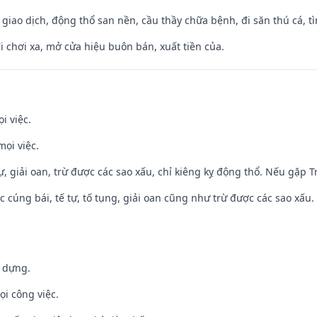
, giao dịch, động thổ san nền, cầu thầy chữa bệnh, đi săn thú cá, 
đi chơi xa, mở cửa hiệu buôn bán, xuất tiền của.
i việc.
mọi việc.
tự, giải oan, trừ được các sao xấu, chỉ kiêng kỵ động thổ. Nếu gặp Tr
ệc cúng bái, tế tự, tố tụng, giải oan cũng như trừ được các sao xấu.
y dựng.
ọi công việc.