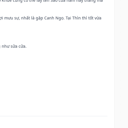
o Khuê cũng có thể lấy tên Sao của năm hay tháng mà
ợi mưu sự, nhất là gặp Canh Ngọ. Tại Thìn thì tốt vừa
g như sửa cửa.