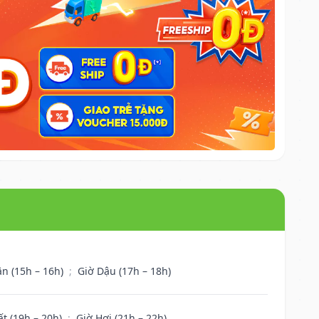
ân (15h – 16h)
;
Giờ Dậu (17h – 18h)
ất (19h – 20h)
;
Giờ Hợi (21h – 22h)