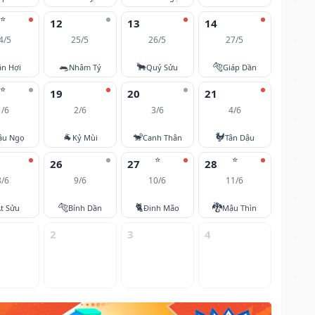
⭐
12
13
14
4/5
25/5
26/5
27/5
🐀
🐂
🐅
ân Hợi
Nhâm Tý
Quý Sửu
Giáp Dần
⭐
19
20
21
1/6
2/6
3/6
4/6
🐐
🐒
🐓
ậu Ngọ
Kỷ Mùi
Canh Thân
Tân Dậu
⭐
⭐
26
27
28
8/6
9/6
10/6
11/6
🐅
🐈
🐉
t Sửu
Bính Dần
Đinh Mão
Mậu Thìn
2
3
4