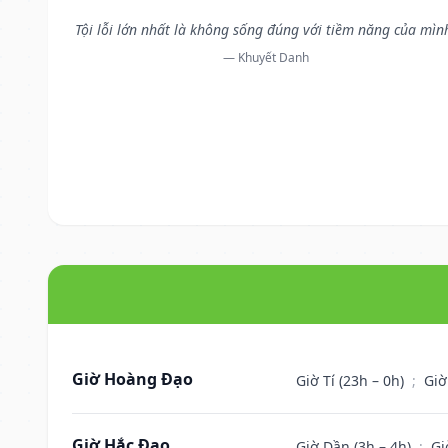
Tội lỗi lớn nhất là không sống đúng với tiềm năng của mìn
— Khuyết Danh
Giờ Hoàng Đạo
Giờ Tí (23h – 0h)
;
Giờ
Giờ Hắc Đạo
Giờ Dần (3h – 4h)
;
Gi