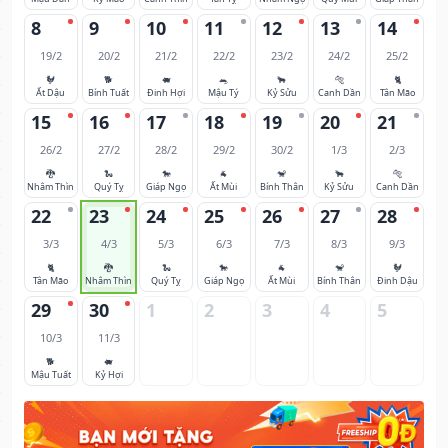
8
9
10
11
12
13
14
19/2
20/2
21/2
22/2
23/2
24/2
25/2
🐓
🐕
🐖
🐀
🐂
🐅
🐈
Ất Dậu
Bính Tuất
Đinh Hợi
Mậu Tý
Kỷ Sửu
Canh Dần
Tân Mão
15
16
17
18
19
20
21
26/2
27/2
28/2
29/2
30/2
1/3
2/3
🐉
🐍
🐎
🐐
🐒
🐂
🐅
Nhâm Thìn
Quý Tỵ
Giáp Ngọ
Ất Mùi
Bính Thân
Kỷ Sửu
Canh Dần
22
23
24
25
26
27
28
3/3
4/3
5/3
6/3
7/3
8/3
9/3
🐈
🐉
🐍
🐎
🐐
🐒
🐓
Tân Mão
Nhâm Thìn
Quý Tỵ
Giáp Ngọ
Ất Mùi
Bính Thân
Đinh Dậu
29
30
1
2
3
4
5
10/3
11/3
🐕
🐖
Mậu Tuất
Kỷ Hợi