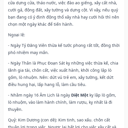
cửa dựng cửa, tháo nước, việc đào ao giếng, xây cất nhà,
cưới gả, động đất, xây tường và dựng cột. Vì vậy, nếu quý
bạn đang có ý định động thổ xây nhà hay cưới hỏi thì nên
chọn một ngày khác để tiến hành.
Ngoại lệ
:
- Ngày Tý Đăng Viên thừa kế tước phong rất tốt, đồng thời
phó nhiệm may mắn.
- Ngày Thân là Phục Đoạn Sát kỵ những việc thừa kế, chia
lãnh gia tài, chôn cất, việc xuất hành, khởi công lập lò
gốm, lò nhuộm. Nên: dứt vú trẻ em, xây tường, kết dứt
điều hung hại, lấp hang lỗ, làm cầu tiêu.
- Nhằm ngày 16 Âm Lịch là ngày
Diệt Một
kỵ lập lò gốm,
lò nhuộm, vào làm hành chính, làm rượu, kỵ nhất là đi
thuyền.
Quỷ: Kim Dương (con dê): Kim tinh, sao xấu. chôn cất
thuận lợi trong việc. Ngược lại bất lợi cho việc xây cất và