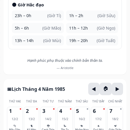
🌑 Giờ Hắc đạo
23h – 0h
(Giờ Tí)
1h – 2h
(Giờ Sửu)
5h – 6h
(Giờ Mão)
11h – 12h
(Giờ Ngọ)
13h – 14h
(Giờ Mùi)
19h – 20h
(Giờ Tuất)
Hạnh phúc phụ thuộc vào chính bản thân ta.
— Aristotle
Lịch Tháng 4 Năm 1985
THỨ HAI
THỨ BA
THỨ TƯ
THỨ NĂM
THỨ SÁU
THỨ BẢY
CHỦ NHẬT
1
2
3
4
5
6
7
12/2
13/2
14/2
15/2
16/2
17/2
18/2
🐅
🐈
🐉
🐍
🐎
🐐
🐒
Mậu Dần
Kỷ Mão
Canh Thìn
Tân Tỵ
Nhâm Ngọ
Quý Mùi
Giáp Thân