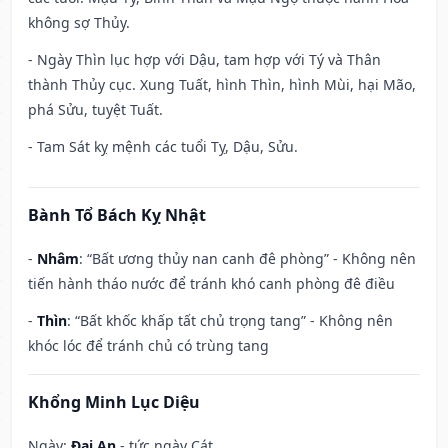
không sợ Thủy.
- Ngày Thìn lục hợp với Dậu, tam hợp với Tý và Thân
thành Thủy cục. Xung Tuất, hình Thìn, hình Mùi, hại Mão,
phá Sửu, tuyệt Tuất.
- Tam Sát kỵ mệnh các tuổi Tỵ, Dậu, Sửu.
Bành Tổ Bách Kỵ Nhật
-
Nhâm
: “Bất ương thủy nan canh đê phòng” - Không nên
tiến hành tháo nước để tránh khó canh phòng đê điều
-
Thìn
: “Bất khốc khấp tất chủ trọng tang” - Không nên
khóc lóc để tránh chủ có trùng tang
Khổng Minh Lục Diệu
Ngày:
Đại An
- tức ngày Cát.