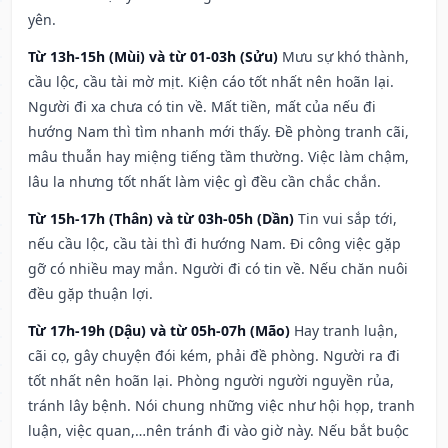
yên.
Từ 13h-15h (Mùi) và từ 01-03h (Sửu)
Mưu sự khó thành,
cầu lộc, cầu tài mờ mịt. Kiện cáo tốt nhất nên hoãn lại.
Người đi xa chưa có tin về. Mất tiền, mất của nếu đi
hướng Nam thì tìm nhanh mới thấy. Đề phòng tranh cãi,
mâu thuẫn hay miệng tiếng tầm thường. Việc làm chậm,
lâu la nhưng tốt nhất làm việc gì đều cần chắc chắn.
Từ 15h-17h (Thân) và từ 03h-05h (Dần)
Tin vui sắp tới,
nếu cầu lộc, cầu tài thì đi hướng Nam. Đi công việc gặp
gỡ có nhiều may mắn. Người đi có tin về. Nếu chăn nuôi
đều gặp thuận lợi.
Từ 17h-19h (Dậu) và từ 05h-07h (Mão)
Hay tranh luận,
cãi cọ, gây chuyện đói kém, phải đề phòng. Người ra đi
tốt nhất nên hoãn lại. Phòng người người nguyền rủa,
tránh lây bệnh. Nói chung những việc như hội họp, tranh
luận, việc quan,…nên tránh đi vào giờ này. Nếu bắt buộc