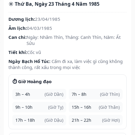
☀️ Thứ Ba, Ngày 23 Tháng 4 Năm 1985
Dương lịch:
23/04/1985
Âm lịch:
04/03/1985
Can chi:
Ngày: Nhâm Thìn, Tháng: Canh Thìn, Năm: Ất
Sửu
Tiết khí:
Cốc vũ
Ngày Bạch Hổ Túc:
Cấm đi xa, làm việc gì cũng không
thành công, rất xấu trong mọi việc
⏱️ Giờ Hoàng đạo
3h – 4h
(Giờ Dần)
7h – 8h
(Giờ Thìn)
9h – 10h
(Giờ Tỵ)
15h – 16h
(Giờ Thân)
17h – 18h
(Giờ Dậu)
21h – 22h
(Giờ Hợi)