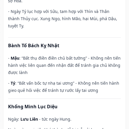
sợ Hỏa.
- Ngày Tý lục hợp với Sửu, tam hợp với Thìn và Thân
thành Thủy cục. Xung Ngọ, hình Mão, hại Mùi, phá Dậu,
tuyệt Tỵ.
Bành Tổ Bách Kỵ Nhật
-
Mậu
: “Bất thụ điền điền chủ bất tường” - Không nên tiến
hành việc liên quan đến nhận đất để tránh gia chủ không
được lành
-
Tý
: “Bất vấn bốc tự nhạ tai ương” - Không nên tiến hành
gieo quẻ hỏi việc để tránh tự rước lấy tai ương
Khổng Minh Lục Diệu
Ngày:
Lưu Liên
- tức ngày Hung.