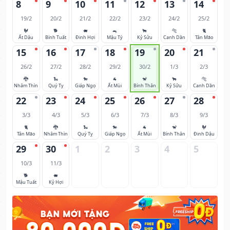
8
9
10
11
12
13
14
19/2
20/2
21/2
22/2
23/2
24/2
25/2
🐓
🐕
🐖
🐀
🐂
🐅
🐈
Ất Dậu
Bính Tuất
Đinh Hợi
Mậu Tý
Kỷ Sửu
Canh Dần
Tân Mão
15
16
17
18
19
20
21
26/2
27/2
28/2
29/2
30/2
1/3
2/3
🐉
🐍
🐎
🐐
🐒
🐂
🐅
Nhâm Thìn
Quý Tỵ
Giáp Ngọ
Ất Mùi
Bính Thân
Kỷ Sửu
Canh Dần
22
23
24
25
26
27
28
3/3
4/3
5/3
6/3
7/3
8/3
9/3
🐈
🐉
🐍
🐎
🐐
🐒
🐓
Tân Mão
Nhâm Thìn
Quý Tỵ
Giáp Ngọ
Ất Mùi
Bính Thân
Đinh Dậu
29
30
1
2
3
4
5
10/3
11/3
🐕
🐖
Mậu Tuất
Kỷ Hợi