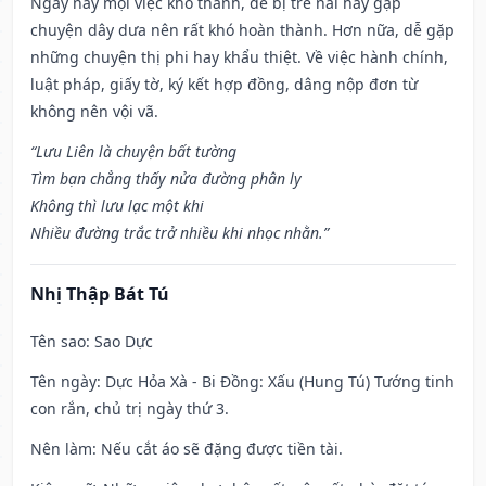
Ngày này mọi việc khó thành, dễ bị trễ nải hay gặp
chuyện dây dưa nên rất khó hoàn thành. Hơn nữa, dễ gặp
những chuyện thị phi hay khẩu thiệt. Về việc hành chính,
luật pháp, giấy tờ, ký kết hợp đồng, dâng nộp đơn từ
không nên vội vã.
“Lưu Liên là chuyện bất tường
Tìm bạn chẳng thấy nửa đường phân ly
Không thì lưu lạc một khi
Nhiều đường trắc trở nhiều khi nhọc nhằn.”
Nhị Thập Bát Tú
Tên sao
: Sao Dực
Tên ngày
: Dực Hỏa Xà - Bi Đồng: Xấu (Hung Tú) Tướng tinh
con rắn, chủ trị ngày thứ 3.
Nên làm
: Nếu cắt áo sẽ đặng được tiền tài.