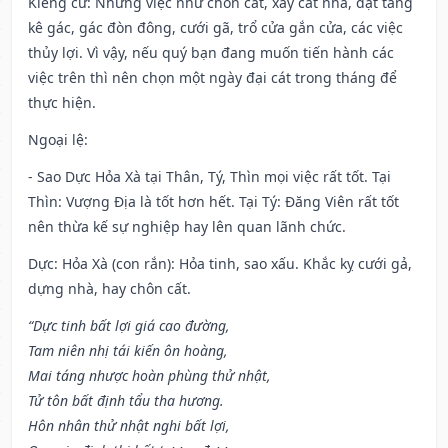
Kiêng cữ
: Những việc như chôn cất, xây cất nhà, đặt táng
kê gác, gác đòn đông, cưới gã, trổ cửa gắn cửa, các việc
thủy lợi. Vì vậy, nếu quý bạn đang muốn tiến hành các
việc trên thì nên chọn một ngày đại cát trong tháng để
thực hiện.
Ngoại lệ
:
- Sao Dực Hỏa Xà tại Thân, Tý, Thìn mọi việc rất tốt. Tại
Thìn: Vượng Địa là tốt hơn hết. Tại Tý: Đăng Viên rất tốt
nên thừa kế sự nghiệp hay lên quan lãnh chức.
Dực: Hỏa Xà (con rắn): Hỏa tinh, sao xấu. Khắc kỵ cưới gả,
dựng nhà, hay chôn cất.
“Dực tinh bất lợi giá cao đường,
Tam niên nhị tái kiến ôn hoàng,
Mai táng nhược hoàn phùng thử nhật,
Tử tôn bất định tẩu tha hương.
Hôn nhân thử nhật nghi bất lợi,