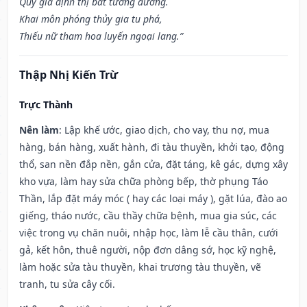
Quy gia định thị bất tương đương.
Khai môn phóng thủy gia tu phá,
Thiếu nữ tham hoa luyến ngoại lang.”
Thập Nhị Kiến Trừ
Trực Thành
Nên làm
: Lập khế ước, giao dịch, cho vay, thu nợ, mua
hàng, bán hàng, xuất hành, đi tàu thuyền, khởi tạo, động
thổ, san nền đắp nền, gắn cửa, đặt táng, kê gác, dựng xây
kho vựa, làm hay sửa chữa phòng bếp, thờ phụng Táo
Thần, lắp đặt máy móc ( hay các loại máy ), gặt lúa, đào ao
giếng, tháo nước, cầu thầy chữa bệnh, mua gia súc, các
việc trong vụ chăn nuôi, nhập học, làm lễ cầu thân, cưới
gả, kết hôn, thuê người, nộp đơn dâng sớ, học kỹ nghệ,
làm hoặc sửa tàu thuyền, khai trương tàu thuyền, vẽ
tranh, tu sửa cây cối.