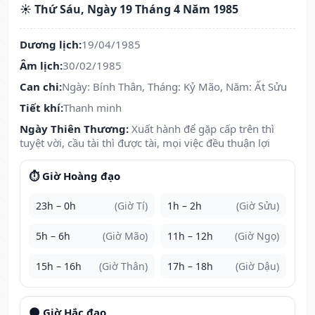
☀️ Thứ Sáu, Ngày 19 Tháng 4 Năm 1985
Dương lịch:
19/04/1985
Âm lịch:
30/02/1985
Can chi:
Ngày: Bính Thân, Tháng: Kỷ Mão, Năm: Ất Sửu
Tiết khí:
Thanh minh
Ngày Thiên Thương:
Xuất hành để gặp cấp trên thì
tuyệt vời, cầu tài thì được tài, mọi việc đều thuận lợi
⏱️ Giờ Hoàng đạo
23h – 0h
(Giờ Tí)
1h – 2h
(Giờ Sửu)
5h – 6h
(Giờ Mão)
11h – 12h
(Giờ Ngọ)
15h – 16h
(Giờ Thân)
17h – 18h
(Giờ Dậu)
🌑 Giờ Hắc đạo