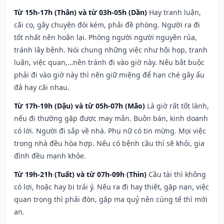
Từ 15h-17h (Thân) và từ 03h-05h (Dần)
Hay tranh luận,
cãi cọ, gây chuyện đói kém, phải đề phòng. Người ra đi
tốt nhất nên hoãn lại. Phòng người người nguyền rủa,
tránh lây bệnh. Nói chung những việc như hội họp, tranh
luận, việc quan,…nên tránh đi vào giờ này. Nếu bắt buộc
phải đi vào giờ này thì nên giữ miệng để hạn ché gây ẩu
đả hay cãi nhau.
Từ 17h-19h (Dậu) và từ 05h-07h (Mão)
Là giờ rất tốt lành,
nếu đi thường gặp được may mắn. Buôn bán, kinh doanh
có lời. Người đi sắp về nhà. Phụ nữ có tin mừng. Mọi việc
trong nhà đều hòa hợp. Nếu có bệnh cầu thì sẽ khỏi, gia
đình đều mạnh khỏe.
Từ 19h-21h (Tuất) và từ 07h-09h (Thìn)
Cầu tài thì không
có lợi, hoặc hay bị trái ý. Nếu ra đi hay thiệt, gặp nạn, việc
quan trọng thì phải đòn, gặp ma quỷ nên cúng tế thì mới
an.