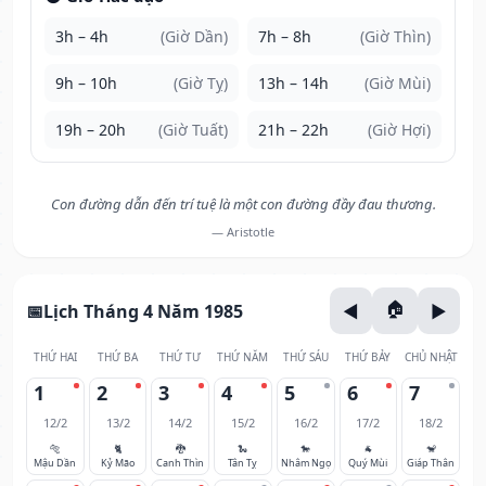
3h – 4h
(Giờ Dần)
7h – 8h
(Giờ Thìn)
9h – 10h
(Giờ Tỵ)
13h – 14h
(Giờ Mùi)
19h – 20h
(Giờ Tuất)
21h – 22h
(Giờ Hợi)
Con đường dẫn đến trí tuệ là một con đường đầy đau thương.
— Aristotle
Lịch Tháng 4 Năm 1985
THỨ HAI
THỨ BA
THỨ TƯ
THỨ NĂM
THỨ SÁU
THỨ BẢY
CHỦ NHẬT
1
2
3
4
5
6
7
12/2
13/2
14/2
15/2
16/2
17/2
18/2
🐅
🐈
🐉
🐍
🐎
🐐
🐒
Mậu Dần
Kỷ Mão
Canh Thìn
Tân Tỵ
Nhâm Ngọ
Quý Mùi
Giáp Thân