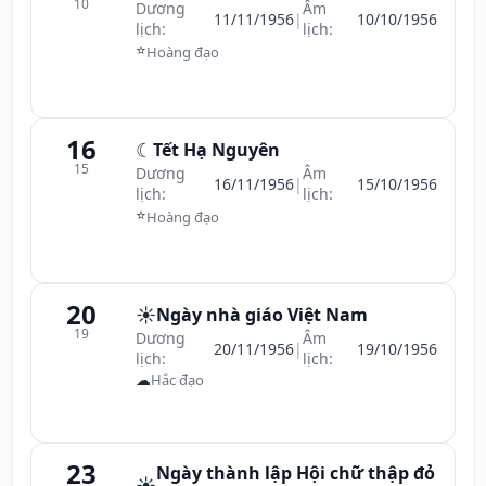
10
Dương
Âm
11/11/1956
|
10/10/1956
lịch:
lịch:
⭐
Hoàng đạo
16
☾
Tết Hạ Nguyên
15
Dương
Âm
16/11/1956
|
15/10/1956
lịch:
lịch:
⭐
Hoàng đạo
20
☀️
Ngày nhà giáo Việt Nam
19
Dương
Âm
20/11/1956
|
19/10/1956
lịch:
lịch:
☁
Hắc đạo
23
Ngày thành lập Hội chữ thập đỏ
☀️