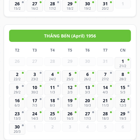
26
27
28
29
30
31
1
15/2
16/2
17/2
18/2
19/2
20/2
THÁNG BốN (April) 1956
T2
T3
T4
T5
T6
T7
CN
26
27
28
29
30
31
1
21/2
2
3
4
5
6
7
8
22/2
23/2
24/2
25/2
26/2
27/2
28/2
9
10
11
12
13
14
15
29/2
30/2
1/3
2/3
3/3
4/3
5/3
16
17
18
19
20
21
22
6/3
7/3
8/3
9/3
10/3
11/3
12/3
23
24
25
26
27
28
29
13/3
14/3
15/3
16/3
17/3
18/3
19/3
30
1
2
3
4
5
6
20/3