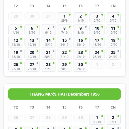
T2
T3
T4
T5
T6
T7
CN
29
30
31
1
2
3
4
29/9
1/10
2/10
3/10
5
6
7
8
9
10
11
4/10
5/10
6/10
7/10
8/10
9/10
10/10
12
13
14
15
16
17
18
11/10
12/10
13/10
14/10
15/10
16/10
17/10
19
20
21
22
23
24
25
18/10
19/10
20/10
21/10
22/10
23/10
24/10
26
27
28
29
30
1
2
25/10
26/10
27/10
28/10
29/10
THÁNG MườI HAI (December) 1956
T2
T3
T4
T5
T6
T7
CN
26
27
28
29
30
1
2
30/10
1/11