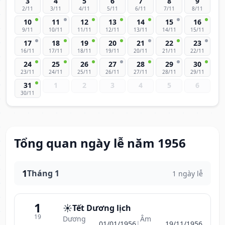
3
4
5
6
7
8
9
2/11
3/11
4/11
5/11
6/11
7/11
8/11
10
11
12
13
14
15
16
9/11
10/11
11/11
12/11
13/11
14/11
15/11
17
18
19
20
21
22
23
16/11
17/11
18/11
19/11
20/11
21/11
22/11
24
25
26
27
28
29
30
23/11
24/11
25/11
26/11
27/11
28/11
29/11
31
1
2
3
4
5
6
30/11
Tổng quan ngày lễ năm 1956
1
Tháng 1
1 ngày lễ
1
☀️
Tết Dương lịch
19
Dương
Âm
01/01/1956
|
19/11/1956