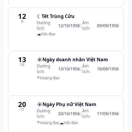
12
☾
Tết Trùng Cửu
9
Dương
Âm
12/10/1956
|
09/09/1956
lịch:
lịch:
☁
Hắc đạo
13
☀️
Ngày doanh nhân Việt Nam
10
Dương
Âm
13/10/1956
|
10/09/1956
lịch:
lịch:
⭐
Hoàng đạo
20
☀️
Ngày Phụ nữ Việt Nam
17
Dương
Âm
20/10/1956
|
17/09/1956
lịch:
lịch:
⭐
☁
Hoàng đạo
Hắc đạo