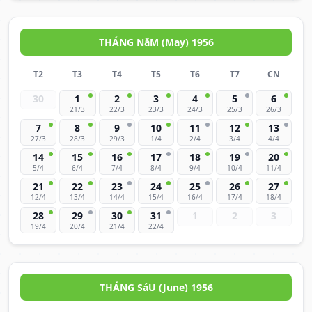
THÁNG NăM (May) 1956
T2
T3
T4
T5
T6
T7
CN
30
1
2
3
4
5
6
21/3
22/3
23/3
24/3
25/3
26/3
7
8
9
10
11
12
13
27/3
28/3
29/3
1/4
2/4
3/4
4/4
14
15
16
17
18
19
20
5/4
6/4
7/4
8/4
9/4
10/4
11/4
21
22
23
24
25
26
27
12/4
13/4
14/4
15/4
16/4
17/4
18/4
28
29
30
31
1
2
3
19/4
20/4
21/4
22/4
THÁNG SáU (June) 1956