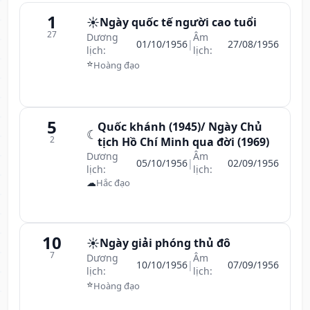
1
☀️
Ngày quốc tế người cao tuổi
27
Dương
Âm
01/10/1956
|
27/08/1956
lịch:
lịch:
⭐
Hoàng đạo
5
Quốc khánh (1945)/ Ngày Chủ
☾
2
tịch Hồ Chí Minh qua đời (1969)
Dương
Âm
05/10/1956
|
02/09/1956
lịch:
lịch:
☁
Hắc đạo
10
☀️
Ngày giải phóng thủ đô
7
Dương
Âm
10/10/1956
|
07/09/1956
lịch:
lịch:
⭐
Hoàng đạo