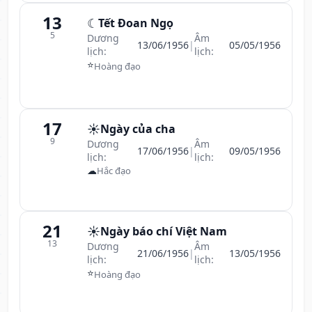
13
☾
Tết Đoan Ngọ
5
Dương
Âm
13/06/1956
|
05/05/1956
lịch:
lịch:
⭐
Hoàng đạo
17
☀️
Ngày của cha
9
Dương
Âm
17/06/1956
|
09/05/1956
lịch:
lịch:
☁
Hắc đạo
21
☀️
Ngày báo chí Việt Nam
13
Dương
Âm
21/06/1956
|
13/05/1956
lịch:
lịch:
⭐
Hoàng đạo