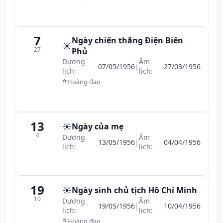
7
Ngày chiến thắng Điện Biên
☀️
27
Phủ
Dương
Âm
07/05/1956
|
27/03/1956
lịch:
lịch:
⭐
Hoàng đạo
13
☀️
Ngày của mẹ
4
Dương
Âm
13/05/1956
|
04/04/1956
lịch:
lịch:
19
☀️
Ngày sinh chủ tịch Hồ Chí Minh
10
Dương
Âm
19/05/1956
|
10/04/1956
lịch:
lịch:
⭐
Hoàng đạo