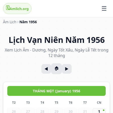
🗓️
Amlich.org
Âm Lịch
>
Năm 1956
Lịch Vạn Niên Năm 1956
Xem Lịch Âm - Dương, Ngày Tốt Xấu, Ngày Lễ Tết trong
12 tháng
THÁNG MộT (January) 1956
T2
T3
T4
T5
T6
T7
CN
26
27
28
29
30
31
1