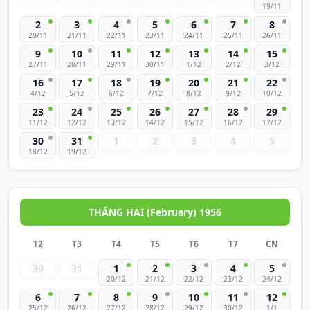
19/11
2
3
4
5
6
7
8
20/11
21/11
22/11
23/11
24/11
25/11
26/11
9
10
11
12
13
14
15
27/11
28/11
29/11
30/11
1/12
2/12
3/12
16
17
18
19
20
21
22
4/12
5/12
6/12
7/12
8/12
9/12
10/12
23
24
25
26
27
28
29
11/12
12/12
13/12
14/12
15/12
16/12
17/12
30
31
1
2
3
4
5
18/12
19/12
THÁNG HAI (February) 1956
T2
T3
T4
T5
T6
T7
CN
30
31
1
2
3
4
5
20/12
21/12
22/12
23/12
24/12
6
7
8
9
10
11
12
25/12
26/12
27/12
28/12
29/12
30/12
1/1