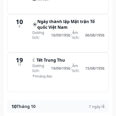
10
Ngày thành lập Mặt trận Tổ
☀️
6
quốc Việt Nam
Dương
Âm
10/09/1956
|
06/08/1956
lịch:
lịch:
19
☾
Tết Trung Thu
15
Dương
Âm
19/09/1956
|
15/08/1956
lịch:
lịch:
⭐
Hoàng đạo
10
Tháng 10
7 ngày lễ