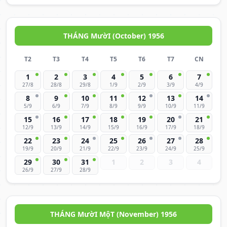
THÁNG MườI (October) 1956
T2
T3
T4
T5
T6
T7
CN
1
2
3
4
5
6
7
27/8
28/8
29/8
1/9
2/9
3/9
4/9
8
9
10
11
12
13
14
5/9
6/9
7/9
8/9
9/9
10/9
11/9
15
16
17
18
19
20
21
12/9
13/9
14/9
15/9
16/9
17/9
18/9
22
23
24
25
26
27
28
19/9
20/9
21/9
22/9
23/9
24/9
25/9
29
30
31
1
2
3
4
26/9
27/9
28/9
THÁNG MườI MộT (November) 1956