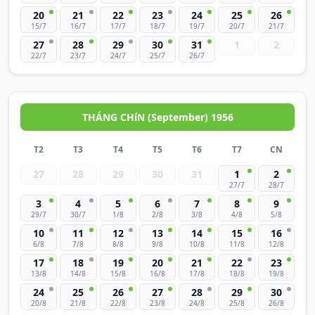
20
21
22
23
24
25
26
15/7
16/7
17/7
18/7
19/7
20/7
21/7
27
28
29
30
31
1
2
22/7
23/7
24/7
25/7
26/7
THÁNG CHíN (September) 1956
T2
T3
T4
T5
T6
T7
CN
27
28
29
30
31
1
2
27/7
28/7
3
4
5
6
7
8
9
29/7
30/7
1/8
2/8
3/8
4/8
5/8
10
11
12
13
14
15
16
6/8
7/8
8/8
9/8
10/8
11/8
12/8
17
18
19
20
21
22
23
13/8
14/8
15/8
16/8
17/8
18/8
19/8
24
25
26
27
28
29
30
20/8
21/8
22/8
23/8
24/8
25/8
26/8