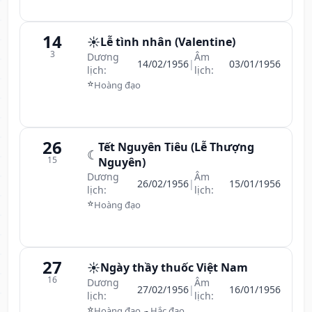
14
☀️
Lễ tình nhân (Valentine)
3
Dương
Âm
14/02/1956
|
03/01/1956
lịch:
lịch:
⭐
Hoàng đạo
26
Tết Nguyên Tiêu (Lễ Thượng
☾
15
Nguyên)
Dương
Âm
26/02/1956
|
15/01/1956
lịch:
lịch:
⭐
Hoàng đạo
27
☀️
Ngày thầy thuốc Việt Nam
16
Dương
Âm
27/02/1956
|
16/01/1956
lịch:
lịch:
⭐
☁
Hoàng đạo
Hắc đạo