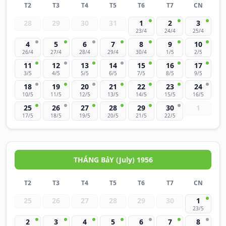
T2
T3
T4
T5
T6
T7
CN
28
29
30
31
1
2
3
23/4
24/4
25/4
4
5
6
7
8
9
10
26/4
27/4
28/4
29/4
30/4
1/5
2/5
11
12
13
14
15
16
17
3/5
4/5
5/5
6/5
7/5
8/5
9/5
18
19
20
21
22
23
24
10/5
11/5
12/5
13/5
14/5
15/5
16/5
25
26
27
28
29
30
1
17/5
18/5
19/5
20/5
21/5
22/5
THÁNG BảY (July) 1956
T2
T3
T4
T5
T6
T7
CN
25
26
27
28
29
30
1
23/5
2
3
4
5
6
7
8