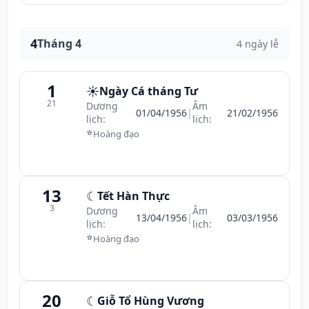
4
Tháng 4
4 ngày lễ
1
☀️
Ngày Cá tháng Tư
21
Dương
Âm
01/04/1956
|
21/02/1956
lịch:
lịch:
⭐
Hoàng đạo
13
☾
Tết Hàn Thực
3
Dương
Âm
13/04/1956
|
03/03/1956
lịch:
lịch:
⭐
Hoàng đạo
20
☾
Giỗ Tổ Hùng Vương