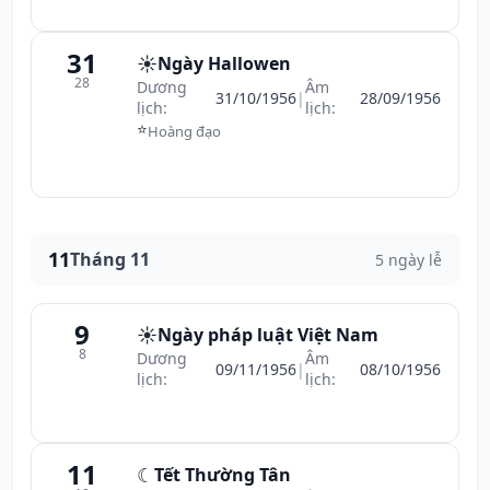
31
☀️
Ngày Hallowen
28
Dương
Âm
31/10/1956
|
28/09/1956
lịch:
lịch:
⭐
Hoàng đạo
11
Tháng 11
5 ngày lễ
9
☀️
Ngày pháp luật Việt Nam
8
Dương
Âm
09/11/1956
|
08/10/1956
lịch:
lịch:
11
☾
Tết Thường Tân