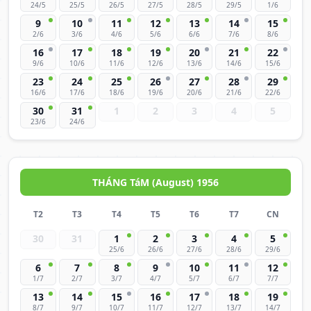
24/5
25/5
26/5
27/5
28/5
29/5
1/6
9
10
11
12
13
14
15
2/6
3/6
4/6
5/6
6/6
7/6
8/6
16
17
18
19
20
21
22
9/6
10/6
11/6
12/6
13/6
14/6
15/6
23
24
25
26
27
28
29
16/6
17/6
18/6
19/6
20/6
21/6
22/6
30
31
1
2
3
4
5
23/6
24/6
THÁNG TáM (August) 1956
T2
T3
T4
T5
T6
T7
CN
30
31
1
2
3
4
5
25/6
26/6
27/6
28/6
29/6
6
7
8
9
10
11
12
1/7
2/7
3/7
4/7
5/7
6/7
7/7
13
14
15
16
17
18
19
8/7
9/7
10/7
11/7
12/7
13/7
14/7