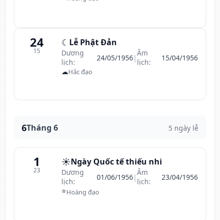
24
☾
Lễ Phật Đản
15
Dương
Âm
24/05/1956
|
15/04/1956
lịch:
lịch:
☁
Hắc đạo
6
Tháng 6
5 ngày lễ
1
☀️
Ngày Quốc tế thiếu nhi
23
Dương
Âm
01/06/1956
|
23/04/1956
lịch:
lịch:
⭐
Hoàng đạo