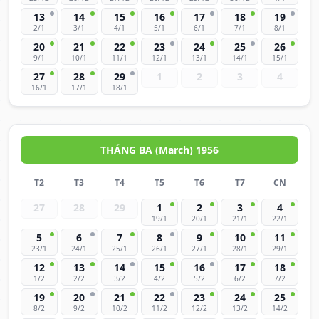
13
14
15
16
17
18
19
2/1
3/1
4/1
5/1
6/1
7/1
8/1
20
21
22
23
24
25
26
9/1
10/1
11/1
12/1
13/1
14/1
15/1
27
28
29
1
2
3
4
16/1
17/1
18/1
THÁNG BA (March) 1956
T2
T3
T4
T5
T6
T7
CN
27
28
29
1
2
3
4
19/1
20/1
21/1
22/1
5
6
7
8
9
10
11
23/1
24/1
25/1
26/1
27/1
28/1
29/1
12
13
14
15
16
17
18
1/2
2/2
3/2
4/2
5/2
6/2
7/2
19
20
21
22
23
24
25
8/2
9/2
10/2
11/2
12/2
13/2
14/2