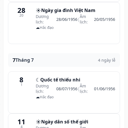
28
☀️
Ngày gia đình Việt Nam
20
Dương
Âm
28/06/1956
|
20/05/1956
lịch:
lịch:
☁
Hắc đạo
7
Tháng 7
4 ngày lễ
8
☾
Quốc tế thiếu nhi
1
Dương
Âm
08/07/1956
|
01/06/1956
lịch:
lịch:
☁
Hắc đạo
11
☀️
Ngày dân số thế giới
4
Dương
Âm