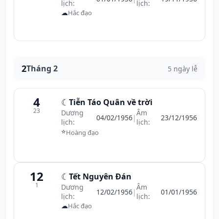
lịch:
lịch:
☁
Hắc đạo
2
Tháng 2
5 ngày lễ
4
☾
Tiễn Táo Quân về trời
23
Dương
Âm
04/02/1956
|
23/12/1956
lịch:
lịch:
⭐
Hoàng đạo
12
☾
Tết Nguyên Đán
1
Dương
Âm
12/02/1956
|
01/01/1956
lịch:
lịch:
☁
Hắc đạo