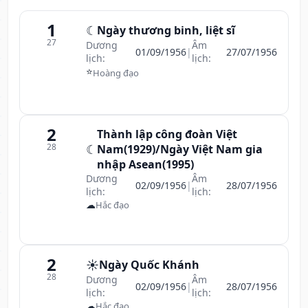
1
☾
Ngày thương binh, liệt sĩ
27
Dương
Âm
01/09/1956
|
27/07/1956
lịch:
lịch:
⭐
Hoàng đạo
2
Thành lập công đoàn Việt
28
☾
Nam(1929)/Ngày Việt Nam gia
nhập Asean(1995)
Dương
Âm
02/09/1956
|
28/07/1956
lịch:
lịch:
☁
Hắc đạo
2
☀️
Ngày Quốc Khánh
28
Dương
Âm
02/09/1956
|
28/07/1956
lịch:
lịch:
☁
Hắc đạo