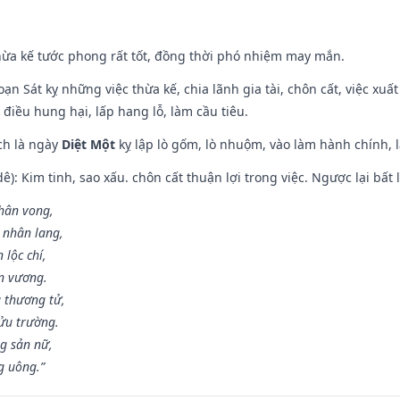
hừa kế tước phong rất tốt, đồng thời phó nhiệm may mắn.
ạn Sát kỵ những việc thừa kế, chia lãnh gia tài, chôn cất, việc xuấ
 điều hung hại, lấp hang lỗ, làm cầu tiêu.
ch là ngày
Diệt Một
kỵ lập lò gốm, lò nhuộm, vào làm hành chính, l
: Kim tinh, sao xấu. chôn cất thuận lợi trong việc. Ngược lại bất l
nhân vong,
 nhân lang,
 lộc chí,
ân vương.
 thương tử,
ửu trường.
g sản nữ,
g uông.”