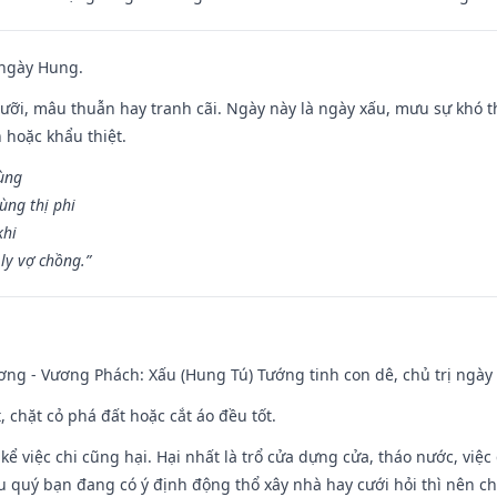
 ngày Hung.
ỡi, mâu thuẫn hay tranh cãi. Ngày này là ngày xấu, mưu sự khó thà
 hoặc khẩu thiệt.
cùng
ùng thị phi
khi
ly vợ chồng.”
ng - Vương Phách: Xấu (Hung Tú) Tướng tinh con dê, chủ trị ngày 
t, chặt cỏ phá đất hoặc cắt áo đều tốt.
 kể việc chi cũng hại. Hại nhất là trổ cửa dựng cửa, tháo nước, việ
ếu quý bạn đang có ý định động thổ xây nhà hay cưới hỏi thì nên c