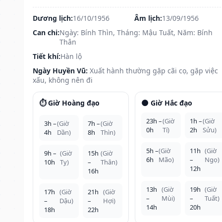
Dương lịch:
16/10/1956
Âm lịch:
13/09/1956
Can chi:
Ngày: Bính Thìn, Tháng: Mậu Tuất, Năm: Bính
Thân
Tiết khí:
Hàn lộ
Ngày Huyền Vũ:
Xuất hành thường gặp cãi cọ, gặp việc
xấu, không nên đi
⏱️ Giờ Hoàng đạo
🌑 Giờ Hắc đạo
23h –
(Giờ
1h –
(Giờ
3h –
(Giờ
7h –
(Giờ
0h
Tí)
2h
Sửu)
4h
Dần)
8h
Thìn)
5h –
(Giờ
11h
(Giờ
9h –
(Giờ
15h
(Giờ
6h
Mão)
–
Ngọ)
10h
Tỵ)
–
Thân)
12h
16h
13h
(Giờ
19h
(Giờ
17h
(Giờ
21h
(Giờ
–
Mùi)
–
Tuất)
–
Dậu)
–
Hợi)
14h
20h
18h
22h