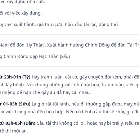
iệc xây dựng nhà cửa.
ối với việc xây dựng.
ỵ việc xuất hành, giá thú (cưới hỏi), cầu tài lộc, động thổ.
am để đón 'Hỷ Thần'. Xuất hành hướng Chính Đông để đón 'Tài Th
g Chính Đông gặp Hạc Thần (xấu)
ừ 23h-01h (Tý)
Hay tranh luận, cãi cọ, gây chuyện đói kém, phải đ
nh lây bệnh. Nói chung những việc như hội họp, tranh luận, việc q
iữ miệng để hạn ché gây ẩu đả hay cãi nhau.
ừ 01-03h (Sửu)
Là giờ rất tốt lành, nếu đi thường gặp được may mắ
ọi việc trong nhà đều hòa hợp. Nếu có bệnh cầu thì sẽ khỏi, gia 
từ 03h-05h (Dần)
Cầu tài thì không có lợi, hoặc hay bị trái ý. Nếu r
ế thì mới an.