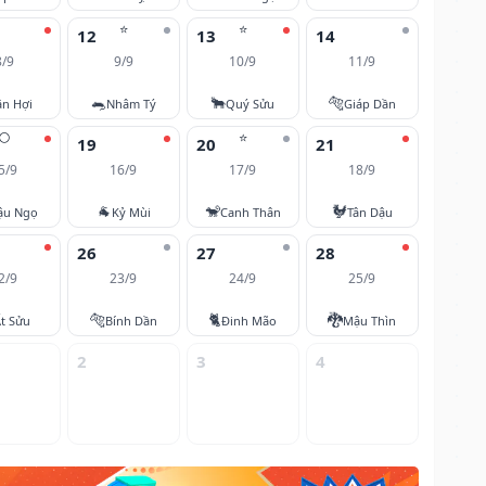
⭐
⭐
12
13
14
8/9
9/9
10/9
11/9
🐀
🐂
🐅
ân Hợi
Nhâm Tý
Quý Sửu
Giáp Dần
🌕
⭐
19
20
21
5/9
16/9
17/9
18/9
🐐
🐒
🐓
ậu Ngọ
Kỷ Mùi
Canh Thân
Tân Dậu
26
27
28
2/9
23/9
24/9
25/9
🐅
🐈
🐉
t Sửu
Bính Dần
Đinh Mão
Mậu Thìn
2
3
4