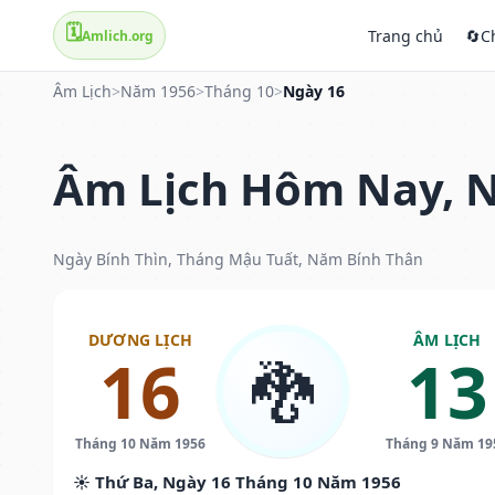
🗓️
Trang chủ
🔄
C
Amlich.org
Âm Lịch
>
Năm 1956
>
Tháng 10
>
Ngày 16
Âm Lịch Hôm Nay, N
Ngày Bính Thìn, Tháng Mậu Tuất, Năm Bính Thân
DƯƠNG LỊCH
ÂM LỊCH
16
13
🐉
Tháng 10 Năm 1956
Tháng 9 Năm 19
☀️ Thứ Ba, Ngày 16 Tháng 10 Năm 1956