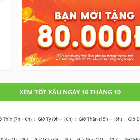
XEM TỐT XẤU NGÀY 16 THÁNG 10
ờ Thìn (7h – 8h)
;
Giờ Tỵ (9h – 10h)
;
Giờ Thân (15h – 16h)
;
Giờ D
 Sửu (1h – 2h)
;
Giờ Mão (5h – 6h)
;
Giờ Ngọ (11h – 12h)
;
Giờ Mù