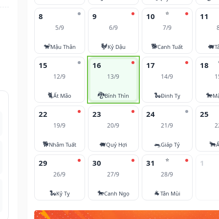
⭐
8
9
10
11
5/9
6/9
7/9
🐒
🐓
🐕
🐖
Mậu Thân
Kỷ Dậu
Canh Tuất
T
15
16
17
18
12/9
13/9
14/9
1
🐈
🐉
🐍
🐎
Ất Mão
Bính Thìn
Đinh Tỵ
M
22
23
24
25
19/9
20/9
21/9
2
🐕
🐖
🐀
🐂
Nhâm Tuất
Quý Hợi
Giáp Tý
Ấ
⭐
29
30
31
1
26/9
27/9
28/9
🐍
🐎
🐐
Kỷ Tỵ
Canh Ngọ
Tân Mùi