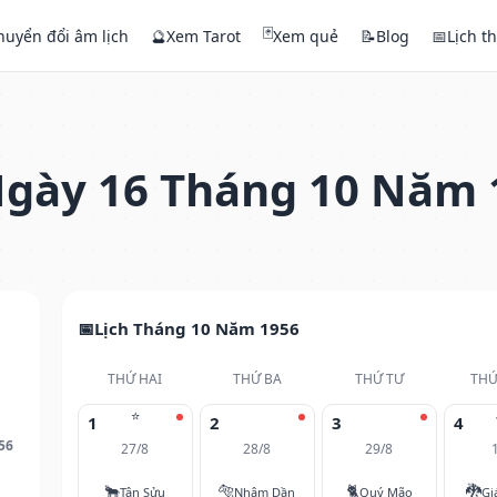
🃏
huyển đổi âm lịch
🔮
Xem Tarot
Xem quẻ
📝
Blog
📅
Lịch t
gày 16 Tháng 10 Năm 
Lịch Tháng 10 Năm 1956
THỨ HAI
THỨ BA
THỨ TƯ
THỨ
⭐
1
2
3
4
56
27/8
28/8
29/8
🐂
🐅
🐈
🐉
Tân Sửu
Nhâm Dần
Quý Mão
Gi