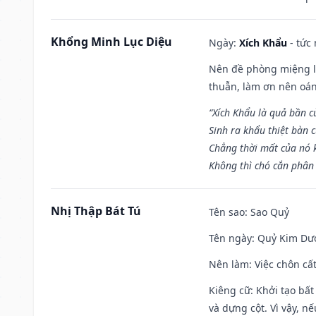
Khổng Minh Lục Diệu
Ngày:
Xích Khẩu
- tức
Nên đề phòng miệng lư
thuẫn, làm ơn nên oán
“Xích Khẩu là quả bần 
Sinh ra khẩu thiệt bàn c
Chẳng thời mất của nó 
Không thì chó cắn phân 
Nhị Thập Bát Tú
Tên sao
: Sao Quỷ
Tên ngày
: Quỷ Kim Dươ
Nên làm
: Việc chôn cấ
Kiêng cữ
: Khởi tạo bất
và dựng cột. Vì vậy, n