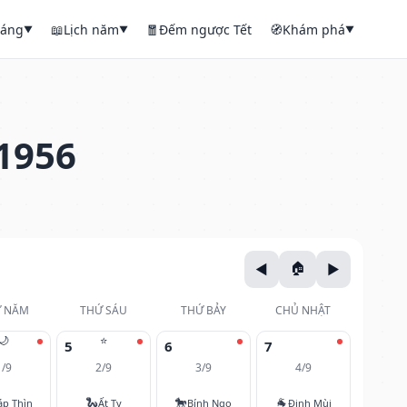
háng
📖
Lịch năm
🧧
Đếm ngược Tết
🧭
Khám phá
▼
▼
▼
1956
 NĂM
THỨ SÁU
THỨ BẢY
CHỦ NHẬT
🌙
⭐
5
6
7
1/9
2/9
3/9
4/9
🐍
🐎
🐐
áp Thìn
Ất Tỵ
Bính Ngọ
Đinh Mùi