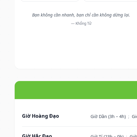
Bạn không cần nhanh, bạn chỉ cần không dừng lại.
— Khổng Tử
Giờ Hoàng Đạo
Giờ Dần (3h – 4h)
;
Gi
Giờ Hắc Đạo
Giờ Tí (23h – 0h)
;
Giờ