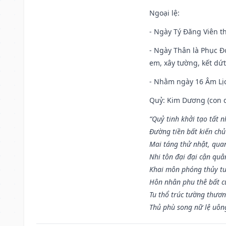
Ngoại lệ
:
- Ngày Tý Đăng Viên t
- Ngày Thân là Phục Đo
em, xây tường, kết dứt
- Nhằm ngày 16 Âm Lị
Quỷ: Kim Dương (con dê)
“Quỷ tinh khởi tạo tất 
Đường tiền bất kiến chủ
Mai táng thử nhật, quan
Nhi tôn đại đại cận qu
Khai môn phóng thủy tu
Hôn nhân phu thê bất c
Tu thổ trúc tường thươn
Thủ phù song nữ lệ uôn