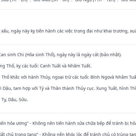
y xấu, ngày này kỵ tiến hành các việc trọng đại như khai trương, xuấ
Can sinh Chi (Hỏa sinh Thổ), ngày này là ngày cát (bảo nhật).
ng Thổ, kỵ các tuổi: Canh Tuất và Nhâm Tuất.
 Thổ khắc với hành Thủy, ngoại trừ các tuổi: Bính Ngọvà Nhâm Tu
i Dậu, tam hợp với Tý và Thân thành Thủy cục. Xung Tuất, hình Thì
 Tỵ, Dậu, Sửu.
t kiến hỏa ương” - Không nên tiến hành sửa chữa bếp để tránh bị hỏa
 tất chủ trọng tang” - Không nên khóc lóc để tránh chủ có trùng ta