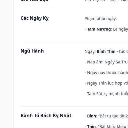
Các Ngày Kỵ
Phạm phải ngày:
-
Tam Nương
: Là ngà
Ngũ Hành
Ngày:
Bính Thìn
- tức 
- Nạp âm: Ngày Sa Tru
- Ngày này thuộc hành
- Ngày Thìn lục hợp vớ
- Tam Sát kỵ mệnh tuổi
Bành Tổ Bách Kỵ Nhật
-
Bính
: “Bất tu táo tấ
-
Thìn
: “Bất khốc khấp