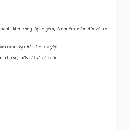
t hành, khởi công lập lò gốm, lò nhuộm. Nên: dứt vú trẻ
àm rượu, kỵ nhất là đi thuyền.
ợi cho việc xây cất và gả cưới.