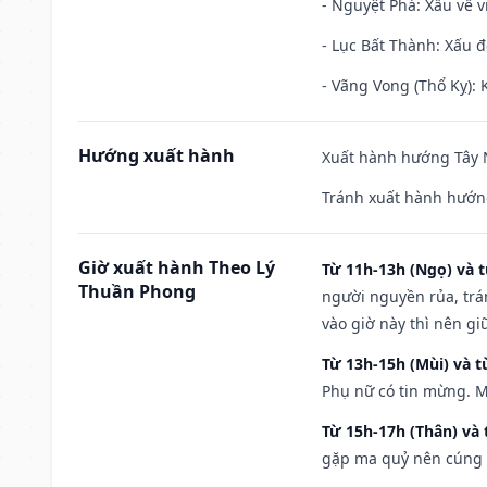
- Nguyệt Phá: Xấu về v
- Lục Bất Thành: Xấu đ
- Vãng Vong (Thổ Kỵ): K
Hướng xuất hành
Xuất hành hướng Tây N
Tránh xuất hành hướn
Giờ xuất hành Theo Lý
Từ 11h-13h (Ngọ) và t
Thuần Phong
người nguyền rủa, trá
vào giờ này thì nên g
Từ 13h-15h (Mùi) và t
Phụ nữ có tin mừng. M
Từ 15h-17h (Thân) và 
gặp ma quỷ nên cúng t