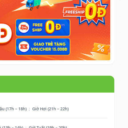
ậu (17h – 18h)
;
Giờ Hợi (21h – 22h)
i (13h – 14h)
;
Giờ Tuất (19h – 20h)