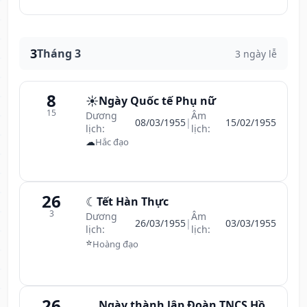
3
Tháng 3
3 ngày lễ
8
☀️
Ngày Quốc tế Phụ nữ
15
Dương
Âm
08/03/1955
|
15/02/1955
lịch:
lịch:
☁
Hắc đạo
26
☾
Tết Hàn Thực
3
Dương
Âm
26/03/1955
|
03/03/1955
lịch:
lịch:
⭐
Hoàng đạo
26
Ngày thành lập Đoàn TNCS Hồ