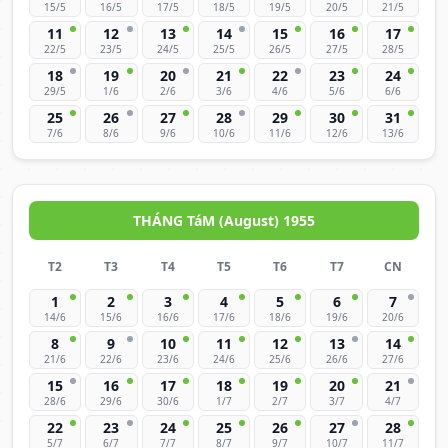
15/5
16/5
17/5
18/5
19/5
20/5
21/5
11
12
13
14
15
16
17
22/5
23/5
24/5
25/5
26/5
27/5
28/5
18
19
20
21
22
23
24
29/5
1/6
2/6
3/6
4/6
5/6
6/6
25
26
27
28
29
30
31
7/6
8/6
9/6
10/6
11/6
12/6
13/6
THÁNG TáM (August) 1955
T2
T3
T4
T5
T6
T7
CN
1
2
3
4
5
6
7
14/6
15/6
16/6
17/6
18/6
19/6
20/6
8
9
10
11
12
13
14
21/6
22/6
23/6
24/6
25/6
26/6
27/6
15
16
17
18
19
20
21
28/6
29/6
30/6
1/7
2/7
3/7
4/7
22
23
24
25
26
27
28
5/7
6/7
7/7
8/7
9/7
10/7
11/7