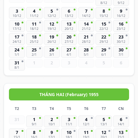
8/12
9/12
3
4
5
6
7
8
9
10/12
11/12
12/12
13/12
14/12
15/12
16/12
10
11
12
13
14
15
16
17/12
18/12
19/12
20/12
21/12
22/12
23/12
17
18
19
20
21
22
23
24/12
25/12
26/12
27/12
28/12
29/12
30/12
24
25
26
27
28
29
30
1/1
2/1
3/1
4/1
5/1
6/1
7/1
31
1
2
3
4
5
6
8/1
THÁNG HAI (February) 1955
T2
T3
T4
T5
T6
T7
CN
31
1
2
3
4
5
6
9/1
10/1
11/1
12/1
13/1
14/1
7
8
9
10
11
12
13
15/1
16/1
17/1
18/1
19/1
20/1
21/1