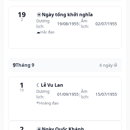
19
☀️
Ngày tổng khởi nghĩa
2
Dương
Âm
19/08/1955
|
02/07/1955
lịch:
lịch:
☁
Hắc đạo
9
Tháng 9
6 ngày lễ
1
☾
Lễ Vu Lan
15
Dương
Âm
01/09/1955
|
15/07/1955
lịch:
lịch:
⭐
Hoàng đạo
2
☀️
Ngày Quốc Khánh