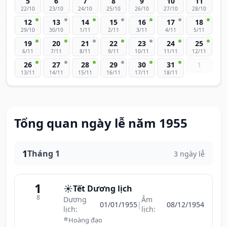
5
6
7
8
9
10
11
22/10
23/10
24/10
25/10
26/10
27/10
28/10
12
13
14
15
16
17
18
29/10
30/10
1/11
2/11
3/11
4/11
5/11
19
20
21
22
23
24
25
6/11
7/11
8/11
9/11
10/11
11/11
12/11
26
27
28
29
30
31
1
13/11
14/11
15/11
16/11
17/11
18/11
Tổng quan ngày lễ năm 1955
1
Tháng 1
3 ngày lễ
1
☀️
Tết Dương lịch
8
Dương
Âm
01/01/1955
|
08/12/1954
lịch:
lịch:
⭐
Hoàng đạo