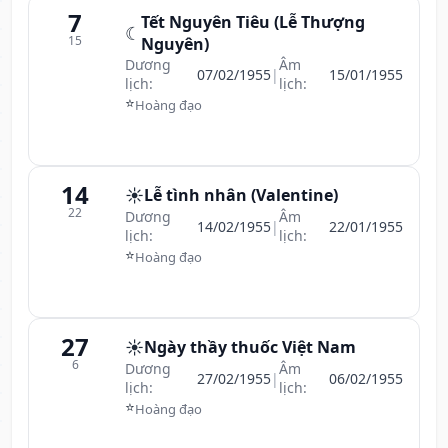
7
Tết Nguyên Tiêu (Lễ Thượng
☾
15
Nguyên)
Dương
Âm
07/02/1955
|
15/01/1955
lịch:
lịch:
⭐
Hoàng đạo
14
☀️
Lễ tình nhân (Valentine)
22
Dương
Âm
14/02/1955
|
22/01/1955
lịch:
lịch:
⭐
Hoàng đạo
27
☀️
Ngày thầy thuốc Việt Nam
6
Dương
Âm
27/02/1955
|
06/02/1955
lịch:
lịch:
⭐
Hoàng đạo