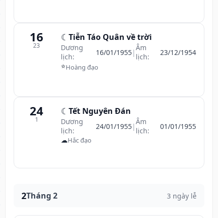
16
☾
Tiễn Táo Quân về trời
23
Dương
Âm
16/01/1955
|
23/12/1954
lịch:
lịch:
⭐
Hoàng đạo
24
☾
Tết Nguyên Đán
1
Dương
Âm
24/01/1955
|
01/01/1955
lịch:
lịch:
☁
Hắc đạo
2
Tháng 2
3 ngày lễ