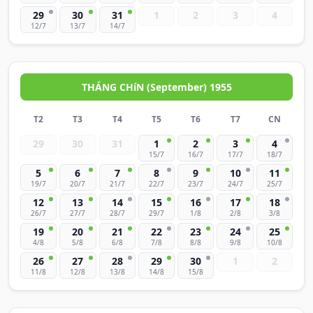
29
30
31
1
2
3
4
12/7
13/7
14/7
THÁNG CHíN (September) 1955
T2
T3
T4
T5
T6
T7
CN
29
30
31
1
2
3
4
15/7
16/7
17/7
18/7
5
6
7
8
9
10
11
19/7
20/7
21/7
22/7
23/7
24/7
25/7
12
13
14
15
16
17
18
26/7
27/7
28/7
29/7
1/8
2/8
3/8
19
20
21
22
23
24
25
4/8
5/8
6/8
7/8
8/8
9/8
10/8
26
27
28
29
30
1
2
11/8
12/8
13/8
14/8
15/8