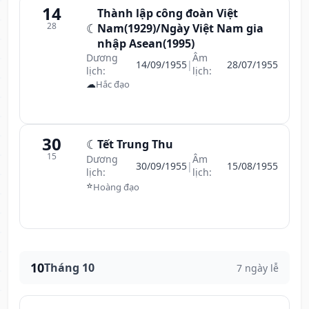
14
Thành lập công đoàn Việt
28
☾
Nam(1929)/Ngày Việt Nam gia
nhập Asean(1995)
Dương
Âm
14/09/1955
|
28/07/1955
lịch:
lịch:
☁
Hắc đạo
30
☾
Tết Trung Thu
15
Dương
Âm
30/09/1955
|
15/08/1955
lịch:
lịch:
⭐
Hoàng đạo
10
Tháng 10
7 ngày lễ