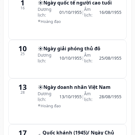
1
☀️
Ngày quốc tế người cao tuổi
16
Dương
Âm
01/10/1955
|
16/08/1955
lịch:
lịch:
⭐
Hoàng đạo
10
☀️
Ngày giải phóng thủ đô
25
Dương
Âm
10/10/1955
|
25/08/1955
lịch:
lịch:
13
☀️
Ngày doanh nhân Việt Nam
28
Dương
Âm
13/10/1955
|
28/08/1955
lịch:
lịch:
⭐
Hoàng đạo
17
Quốc khánh (1945)/ Ngày Chủ