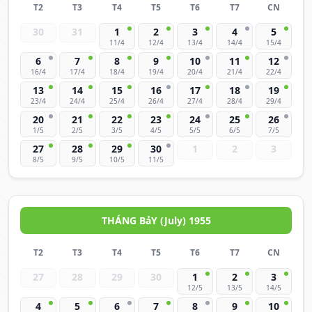
T2
T3
T4
T5
T6
T7
CN
30
31
1
2
3
4
5
11/4
12/4
13/4
14/4
15/4
6
7
8
9
10
11
12
16/4
17/4
18/4
19/4
20/4
21/4
22/4
13
14
15
16
17
18
19
23/4
24/4
25/4
26/4
27/4
28/4
29/4
20
21
22
23
24
25
26
1/5
2/5
3/5
4/5
5/5
6/5
7/5
27
28
29
30
1
2
3
8/5
9/5
10/5
11/5
THÁNG BảY (July) 1955
T2
T3
T4
T5
T6
T7
CN
27
28
29
30
1
2
3
12/5
13/5
14/5
4
5
6
7
8
9
10