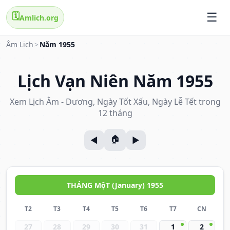
🗓️
Amlich.org
Âm Lịch
>
Năm 1955
Lịch Vạn Niên Năm 1955
Xem Lịch Âm - Dương, Ngày Tốt Xấu, Ngày Lễ Tết trong
12 tháng
THÁNG MộT (January) 1955
T2
T3
T4
T5
T6
T7
CN
27
28
29
30
31
1
2