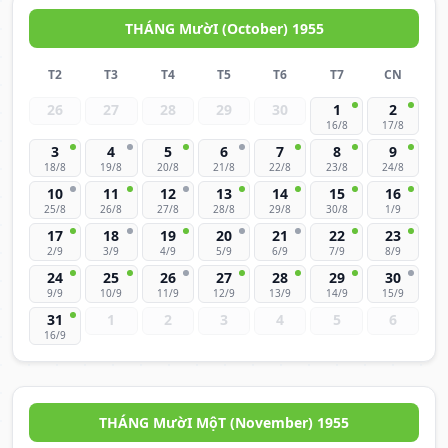
THÁNG MườI (October) 1955
T2
T3
T4
T5
T6
T7
CN
26
27
28
29
30
1
2
16/8
17/8
3
4
5
6
7
8
9
18/8
19/8
20/8
21/8
22/8
23/8
24/8
10
11
12
13
14
15
16
25/8
26/8
27/8
28/8
29/8
30/8
1/9
17
18
19
20
21
22
23
2/9
3/9
4/9
5/9
6/9
7/9
8/9
24
25
26
27
28
29
30
9/9
10/9
11/9
12/9
13/9
14/9
15/9
31
1
2
3
4
5
6
16/9
THÁNG MườI MộT (November) 1955