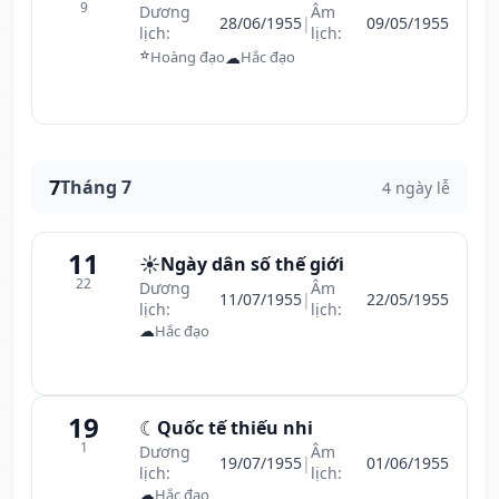
9
Dương
Âm
28/06/1955
|
09/05/1955
lịch:
lịch:
⭐
☁
Hoàng đạo
Hắc đạo
7
Tháng 7
4 ngày lễ
11
☀️
Ngày dân số thế giới
22
Dương
Âm
11/07/1955
|
22/05/1955
lịch:
lịch:
☁
Hắc đạo
19
☾
Quốc tế thiếu nhi
1
Dương
Âm
19/07/1955
|
01/06/1955
lịch:
lịch:
☁
Hắc đạo