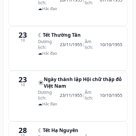
lịch:
lịch:
☁
Hắc đạo
23
☾
Tết Thường Tân
10
Dương
Âm
23/11/1955
|
10/10/1955
lịch:
lịch:
☁
Hắc đạo
23
Ngày thành lập Hội chữ thập đỏ
☀️
10
Việt Nam
Dương
Âm
23/11/1955
|
10/10/1955
lịch:
lịch:
☁
Hắc đạo
28
☾
Tết Hạ Nguyên
15