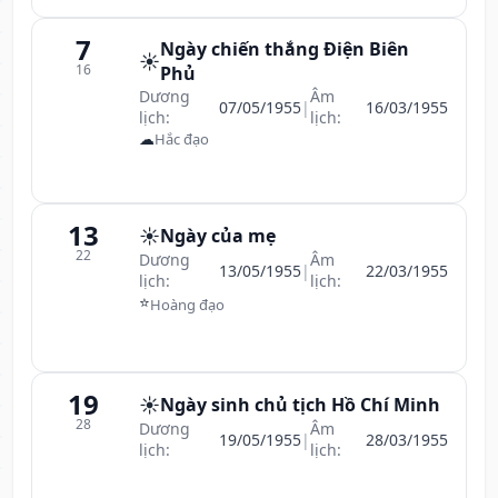
7
Ngày chiến thắng Điện Biên
☀️
16
Phủ
Dương
Âm
07/05/1955
|
16/03/1955
lịch:
lịch:
☁
Hắc đạo
13
☀️
Ngày của mẹ
22
Dương
Âm
13/05/1955
|
22/03/1955
lịch:
lịch:
⭐
Hoàng đạo
19
☀️
Ngày sinh chủ tịch Hồ Chí Minh
28
Dương
Âm
19/05/1955
|
28/03/1955
lịch:
lịch: