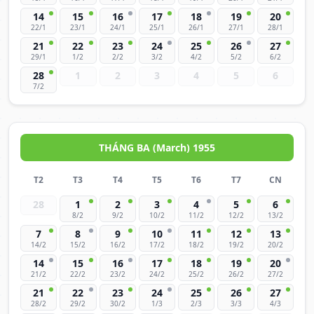
14
15
16
17
18
19
20
22/1
23/1
24/1
25/1
26/1
27/1
28/1
21
22
23
24
25
26
27
29/1
1/2
2/2
3/2
4/2
5/2
6/2
28
1
2
3
4
5
6
7/2
THÁNG BA (March) 1955
T2
T3
T4
T5
T6
T7
CN
28
1
2
3
4
5
6
8/2
9/2
10/2
11/2
12/2
13/2
7
8
9
10
11
12
13
14/2
15/2
16/2
17/2
18/2
19/2
20/2
14
15
16
17
18
19
20
21/2
22/2
23/2
24/2
25/2
26/2
27/2
21
22
23
24
25
26
27
28/2
29/2
30/2
1/3
2/3
3/3
4/3