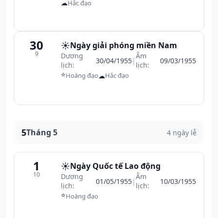
☁
Hắc đạo
30
☀️
Ngày giải phóng miền Nam
9
Dương
Âm
30/04/1955
|
09/03/1955
lịch:
lịch:
⭐
☁
Hoàng đạo
Hắc đạo
5
Tháng 5
4 ngày lễ
1
☀️
Ngày Quốc tế Lao động
10
Dương
Âm
01/05/1955
|
10/03/1955
lịch:
lịch:
⭐
Hoàng đạo