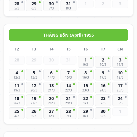
28
29
30
31
1
2
3
5/3
6/3
7/3
8/3
THÁNG BốN (April) 1955
T2
T3
T4
T5
T6
T7
CN
28
29
30
31
1
2
3
9/3
10/3
11/3
4
5
6
7
8
9
10
12/3
13/3
14/3
15/3
16/3
17/3
18/3
11
12
13
14
15
16
17
19/3
20/3
21/3
22/3
23/3
24/3
25/3
18
19
20
21
22
23
24
26/3
27/3
28/3
29/3
1/3
2/3
3/3
25
26
27
28
29
30
1
4/3
5/3
6/3
7/3
8/3
9/3