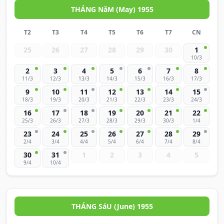
THÁNG NăM (May) 1955
T2
T3
T4
T5
T6
T7
CN
25
26
27
28
29
30
1
10/3
2
3
4
5
6
7
8
11/3
12/3
13/3
14/3
15/3
16/3
17/3
9
10
11
12
13
14
15
18/3
19/3
20/3
21/3
22/3
23/3
24/3
16
17
18
19
20
21
22
25/3
26/3
27/3
28/3
29/3
30/3
1/4
23
24
25
26
27
28
29
2/4
3/4
4/4
5/4
6/4
7/4
8/4
30
31
1
2
3
4
5
9/4
10/4
THÁNG SáU (June) 1955