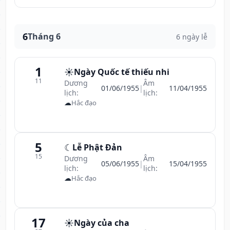
6
Tháng 6
6 ngày lễ
1
☀️
Ngày Quốc tế thiếu nhi
11
Dương
Âm
01/06/1955
|
11/04/1955
lịch:
lịch:
☁
Hắc đạo
5
☾
Lễ Phật Đản
15
Dương
Âm
05/06/1955
|
15/04/1955
lịch:
lịch:
☁
Hắc đạo
17
☀️
Ngày của cha