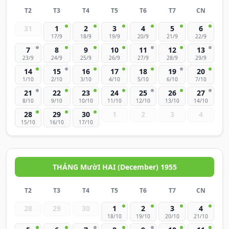
T2
T3
T4
T5
T6
T7
CN
31
1
2
3
4
5
6
17/9
18/9
19/9
20/9
21/9
22/9
7
8
9
10
11
12
13
23/9
24/9
25/9
26/9
27/9
28/9
29/9
14
15
16
17
18
19
20
1/10
2/10
3/10
4/10
5/10
6/10
7/10
21
22
23
24
25
26
27
8/10
9/10
10/10
11/10
12/10
13/10
14/10
28
29
30
1
2
3
4
15/10
16/10
17/10
THÁNG MườI HAI (December) 1955
T2
T3
T4
T5
T6
T7
CN
28
29
30
1
2
3
4
18/10
19/10
20/10
21/10