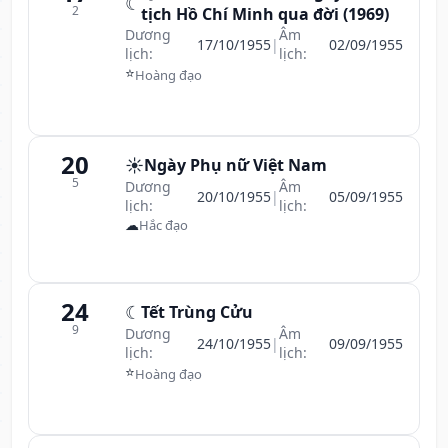
☾
2
tịch Hồ Chí Minh qua đời (1969)
Dương
Âm
17/10/1955
|
02/09/1955
lịch:
lịch:
⭐
Hoàng đạo
20
☀️
Ngày Phụ nữ Việt Nam
5
Dương
Âm
20/10/1955
|
05/09/1955
lịch:
lịch:
☁
Hắc đạo
24
☾
Tết Trùng Cửu
9
Dương
Âm
24/10/1955
|
09/09/1955
lịch:
lịch:
⭐
Hoàng đạo