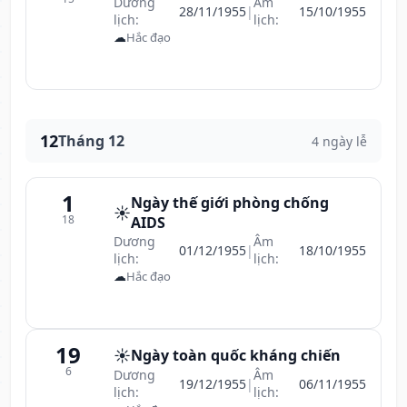
Dương
Âm
28/11/1955
|
15/10/1955
lịch:
lịch:
☁
Hắc đạo
12
Tháng 12
4 ngày lễ
1
Ngày thế giới phòng chống
☀️
18
AIDS
Dương
Âm
01/12/1955
|
18/10/1955
lịch:
lịch:
☁
Hắc đạo
19
☀️
Ngày toàn quốc kháng chiến
6
Dương
Âm
19/12/1955
|
06/11/1955
lịch:
lịch: