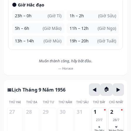
🌑 Giờ Hắc đạo
23h – 0h
(Giờ Tí)
1h – 2h
(Giờ Sửu)
5h – 6h
(Giờ Mão)
11h – 12h
(Giờ Ngọ)
13h – 14h
(Giờ Mùi)
19h – 20h
(Giờ Tuất)
Muốn thành công, hãy bắt đầu.
— Horace
Lịch Tháng 9 Năm 1956
THỨ HAI
THỨ BA
THỨ TƯ
THỨ NĂM
THỨ SÁU
THỨ BẢY
CHỦ NHẬT
27
28
29
30
31
1
2
27/7
28/7
🐐
🐒
Tân Mùi
Nhâm Thân