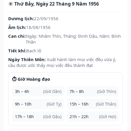
☀️ Thứ Bảy, Ngày 22 Tháng 9 Năm 1956
Dương lịch:
22/09/1956
Âm lịch:
18/08/1956
Can chi:
Ngày: Nhâm Thìn, Tháng: Đinh Dậu, Năm: Bính
Thân
Tiết khí:
Bạch lộ
Ngày Thiên Môn:
Xuất hành làm mọi việc đều vừa ý,
cầu được ước thấy mọi việc đều thành đạt
⏱️ Giờ Hoàng đạo
3h – 4h
(Giờ Dần)
7h – 8h
(Giờ Thìn)
9h – 10h
(Giờ Tỵ)
15h – 16h
(Giờ Thân)
17h – 18h
(Giờ Dậu)
21h – 22h
(Giờ Hợi)