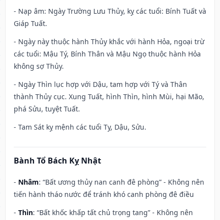
- Nạp âm: Ngày Trường Lưu Thủy, kỵ các tuổi: Bính Tuất và
Giáp Tuất.
- Ngày này thuộc hành Thủy khắc với hành Hỏa, ngoại trừ
các tuổi: Mậu Tý, Bính Thân và Mậu Ngọ thuộc hành Hỏa
không sợ Thủy.
- Ngày Thìn lục hợp với Dậu, tam hợp với Tý và Thân
thành Thủy cục. Xung Tuất, hình Thìn, hình Mùi, hại Mão,
phá Sửu, tuyệt Tuất.
- Tam Sát kỵ mệnh các tuổi Tỵ, Dậu, Sửu.
Bành Tổ Bách Kỵ Nhật
-
Nhâm
: “Bất ương thủy nan canh đê phòng” - Không nên
tiến hành tháo nước để tránh khó canh phòng đê điều
-
Thìn
: “Bất khốc khấp tất chủ trọng tang” - Không nên