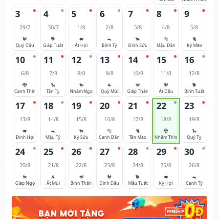
3
4
5
6
7
8
9
29/7
30/7
1/8
2/8
3/8
4/8
5/8
🐓
🐕
🐖
🐀
🐂
🐅
🐈
Quý Dậu
Giáp Tuất
Ất Hợi
Bính Tý
Đinh Sửu
Mậu Dần
Kỷ Mão
10
11
12
13
14
15
16
6/8
7/8
8/8
9/8
10/8
11/8
12/8
🐉
🐍
🐎
🐐
🐒
🐓
🐕
Canh Thìn
Tân Tỵ
Nhâm Ngọ
Quý Mùi
Giáp Thân
Ất Dậu
Bính Tuất
17
18
19
20
21
22
23
13/8
14/8
15/8
16/8
17/8
18/8
19/8
🐖
🐀
🐂
🐅
🐈
🐉
🐍
Đinh Hợi
Mậu Tý
Kỷ Sửu
Canh Dần
Tân Mão
Nhâm Thìn
Quý Tỵ
24
25
26
27
28
29
30
20/8
21/8
22/8
23/8
24/8
25/8
26/8
🐎
🐐
🐒
🐓
🐕
🐖
🐀
Giáp Ngọ
Ất Mùi
Bính Thân
Đinh Dậu
Mậu Tuất
Kỷ Hợi
Canh Tý