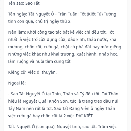
Tên sao
: Sao Tất
Tên ngày
: Tất Nguyệt Ô - Trần Tuấn: Tốt (Kiết Tú) Tướng
tinh con quạ, chủ trị ngày thứ 2.
Nên làm
: Khởi công tạo tác bất kể việc chi đều tốt. Tốt
nhất là việc trổ cửa dựng cửa, đào kinh, tháo nước, khai
mương, chôn cất, cưới gả, chặt cỏ phá đất hay móc giếng.
Những việc khác như khai trương, xuất hành, nhập học,
làm ruộng và nuôi tằm cũng tốt.
Kiêng cữ
: Việc đi thuyền.
Ngoại lệ
:
- Sao Tất Nguyệt Ô tại Thìn, Thân và Tý đều tốt. Tại Thân
hiệu là Nguyệt Quải Khôn Sơn, tức là trăng treo đầu núi
Tây Nam nên rất là tốt. Sao Tất Đăng Viên ở ngày Thân
việc cưới gả hay chôn cất là 2 việc ĐẠI KIẾT.
Tất: Nguyệt Ô (con quạ): Nguyệt tinh, sao tốt. Trăm việc