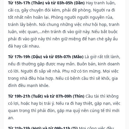
Từ 15h-17h (Thân) và từ 03h-05h (Dần)
Hay tranh luận,
cãi cọ, gây chuyện đói kém, phải đề phòng. Người ra đi
tốt nhất nên hoãn lại. Phòng người người nguyền rủa,
tránh lây bệnh. Nói chung những việc như hội họp, tranh
luận, việc quan,…nên tránh đi vào giờ này. Nếu bắt buộc
phải đi vào giờ này thì nên giữ miệng để hạn ché gây ẩu
đả hay cãi nhau.
Từ 17h-19h (Dậu) và từ 05h-07h (Mão)
Là giờ rất tốt lành,
nếu đi thường gặp được may mắn. Buôn bán, kinh doanh
có lời. Người đi sắp về nhà. Phụ nữ có tin mừng. Mọi việc
trong nhà đều hòa hợp. Nếu có bệnh cầu thì sẽ khỏi, gia
đình đều mạnh khỏe.
Từ 19h-21h (Tuất) và từ 07h-09h (Thìn)
Cầu tài thì không
có lợi, hoặc hay bị trái ý. Nếu ra đi hay thiệt, gặp nạn, việc
quan trọng thì phải đòn, gặp ma quỷ nên cúng tế thì mới
an.
Từ 21h-23h (Hợi) và từ 09h-11h (Tị)
Mọi công việc đều