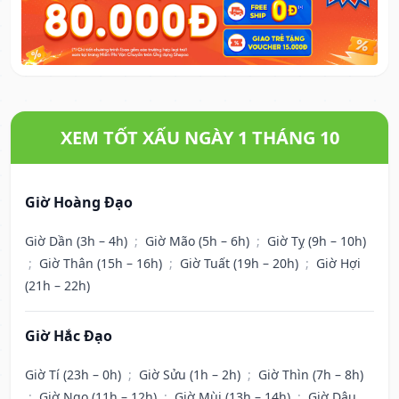
XEM TỐT XẤU NGÀY 1 THÁNG 10
Giờ Hoàng Đạo
Giờ Dần (3h – 4h)
;
Giờ Mão (5h – 6h)
;
Giờ Tỵ (9h – 10h)
;
Giờ Thân (15h – 16h)
;
Giờ Tuất (19h – 20h)
;
Giờ Hợi
(21h – 22h)
Giờ Hắc Đạo
Giờ Tí (23h – 0h)
;
Giờ Sửu (1h – 2h)
;
Giờ Thìn (7h – 8h)
;
Giờ Ngọ (11h – 12h)
;
Giờ Mùi (13h – 14h)
;
Giờ Dậu