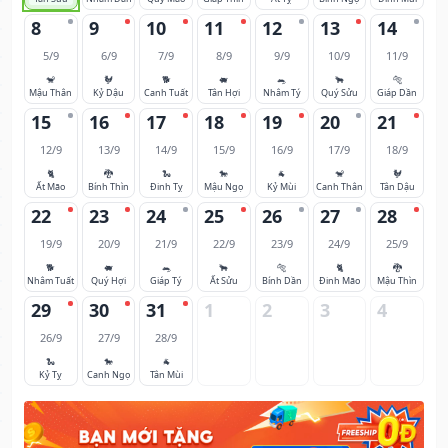
8
9
10
11
12
13
14
5/9
6/9
7/9
8/9
9/9
10/9
11/9
🐒
🐓
🐕
🐖
🐀
🐂
🐅
Mậu Thân
Kỷ Dậu
Canh Tuất
Tân Hợi
Nhâm Tý
Quý Sửu
Giáp Dần
15
16
17
18
19
20
21
12/9
13/9
14/9
15/9
16/9
17/9
18/9
🐈
🐉
🐍
🐎
🐐
🐒
🐓
Ất Mão
Bính Thìn
Đinh Tỵ
Mậu Ngọ
Kỷ Mùi
Canh Thân
Tân Dậu
22
23
24
25
26
27
28
19/9
20/9
21/9
22/9
23/9
24/9
25/9
🐕
🐖
🐀
🐂
🐅
🐈
🐉
Nhâm Tuất
Quý Hợi
Giáp Tý
Ất Sửu
Bính Dần
Đinh Mão
Mậu Thìn
29
30
31
1
2
3
4
26/9
27/9
28/9
🐍
🐎
🐐
Kỷ Tỵ
Canh Ngọ
Tân Mùi