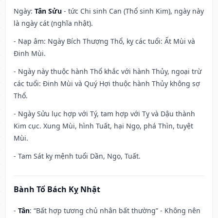
Ngày:
Tân Sửu
- tức Chi sinh Can (Thổ sinh Kim), ngày này
là ngày cát (nghĩa nhật).
- Nạp âm: Ngày Bích Thượng Thổ, kỵ các tuổi: Ất Mùi và
Đinh Mùi.
- Ngày này thuộc hành Thổ khắc với hành Thủy, ngoại trừ
các tuổi: Đinh Mùi và Quý Hợi thuộc hành Thủy không sợ
Thổ.
- Ngày Sửu lục hợp với Tý, tam hợp với Tỵ và Dậu thành
Kim cục. Xung Mùi, hình Tuất, hại Ngọ, phá Thìn, tuyệt
Mùi.
- Tam Sát kỵ mệnh tuổi Dần, Ngọ, Tuất.
Bành Tổ Bách Kỵ Nhật
-
Tân
: “Bất hợp tương chủ nhân bất thường” - Không nên