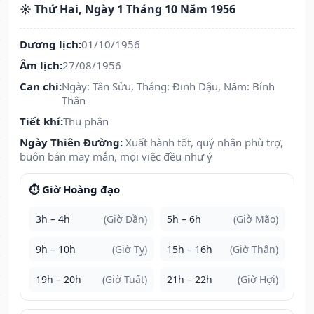
☀️ Thứ Hai, Ngày 1 Tháng 10 Năm 1956
Dương lịch:
01/10/1956
Âm lịch:
27/08/1956
Can chi:
Ngày: Tân Sửu, Tháng: Đinh Dậu, Năm: Bính
Thân
Tiết khí:
Thu phân
Ngày Thiên Đường:
Xuất hành tốt, quý nhân phù trợ,
buôn bán may mắn, mọi việc đều như ý
⏱️ Giờ Hoàng đạo
3h – 4h
(Giờ Dần)
5h – 6h
(Giờ Mão)
9h – 10h
(Giờ Tỵ)
15h – 16h
(Giờ Thân)
19h – 20h
(Giờ Tuất)
21h – 22h
(Giờ Hợi)