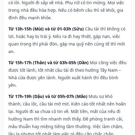
có lời. Người đi sắp về nhà. Phụ nữ có tin mừng. Mọi việc
trong nhà đều hòa hợp. Nếu có bệnh cầu thì sẽ khỏi, gia
đình đều mạnh khỏe.
Từ 13h-15h (Mùi) và từ 01-03h (Sửu)
Cầu tài thì không có
lợi, hoặc hay bị trái ý. Nếu ra đi hay thiệt, gặp nạn, việc
quan trọng thì phải đòn, gặp ma quỷ nên cúng tế thì mới
an.
Từ 15h-17h (Thân) và từ 03h-05h (Dần)
Mọi công việc đều
được tốt lành, tốt nhất cầu tài đi theo hướng Tây Nam –
Nhà cửa được yên lành. Người xuất hành thì đều bình
yên.
Từ 17h-19h (Dậu) và từ 05h-07h (Mão)
Mưu sự khó
thành, cầu lộc, cầu tài mờ mịt. Kiện cáo tốt nhất nên hoãn
lại. Người đi xa chưa có tin về. Mất tiền, mất của nếu đi
hướng Nam thì tìm nhanh mới thấy. Đề phòng tranh cãi,
mâu thuẫn hay miệng tiếng tầm thường. Việc làm chậm,
lâu la nhưng tốt nhất làm việc gì đều cần chắc chắn.