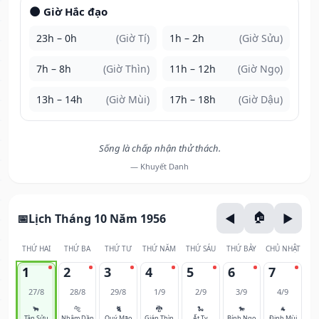
🌑 Giờ Hắc đạo
23h – 0h
(Giờ Tí)
1h – 2h
(Giờ Sửu)
7h – 8h
(Giờ Thìn)
11h – 12h
(Giờ Ngọ)
13h – 14h
(Giờ Mùi)
17h – 18h
(Giờ Dậu)
Sống là chấp nhận thử thách.
— Khuyết Danh
Lịch Tháng 10 Năm 1956
THỨ HAI
THỨ BA
THỨ TƯ
THỨ NĂM
THỨ SÁU
THỨ BẢY
CHỦ NHẬT
1
2
3
4
5
6
7
27/8
28/8
29/8
1/9
2/9
3/9
4/9
🐂
🐅
🐈
🐉
🐍
🐎
🐐
Tân Sửu
Nhâm Dần
Quý Mão
Giáp Thìn
Ất Tỵ
Bính Ngọ
Đinh Mùi