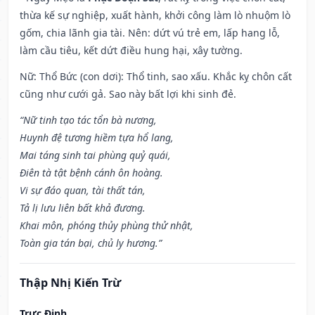
thừa kế sự nghiệp, xuất hành, khởi công làm lò nhuộm lò
gốm, chia lãnh gia tài. Nên: dứt vú trẻ em, lấp hang lỗ,
làm cầu tiêu, kết dứt điều hung hại, xây tường.
Nữ: Thổ Bức (con dơi): Thổ tinh, sao xấu. Khắc kỵ chôn cất
cũng như cưới gả. Sao này bất lợi khi sinh đẻ.
“Nữ tinh tạo tác tổn bà nương,
Huynh đệ tương hiềm tựa hổ lang,
Mai táng sinh tai phùng quỷ quái,
Điên tà tật bệnh cánh ôn hoàng.
Vi sự đáo quan, tài thất tán,
Tả lị lưu liên bất khả đương.
Khai môn, phóng thủy phùng thử nhật,
Toàn gia tán bại, chủ ly hương.”
Thập Nhị Kiến Trừ
Trực Định