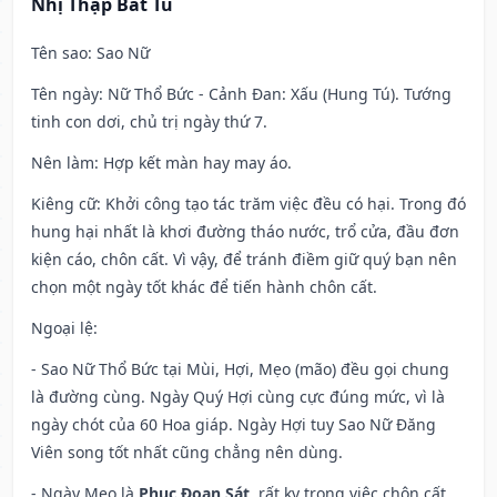
Nhị Thập Bát Tú
Tên sao
: Sao Nữ
Tên ngày
: Nữ Thổ Bức - Cảnh Đan: Xấu (Hung Tú). Tướng
tinh con dơi, chủ trị ngày thứ 7.
Nên làm
: Hợp kết màn hay may áo.
Kiêng cữ
: Khởi công tạo tác trăm việc đều có hại. Trong đó
hung hại nhất là khơi đường tháo nước, trổ cửa, đầu đơn
kiện cáo, chôn cất. Vì vậy, để tránh điềm giữ quý bạn nên
chọn một ngày tốt khác để tiến hành chôn cất.
Ngoại lệ
:
- Sao Nữ Thổ Bức tại Mùi, Hợi, Mẹo (mão) đều gọi chung
là đường cùng. Ngày Quý Hợi cùng cực đúng mức, vì là
ngày chót của 60 Hoa giáp. Ngày Hợi tuy Sao Nữ Đăng
Viên song tốt nhất cũng chẳng nên dùng.
- Ngày Mẹo là
Phục Đoạn Sát
, rất kỵ trong việc chôn cất,