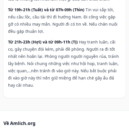
Từ 19h-21h (Tuất) và từ 07h-09h (Thìn)
Tin vui sắp tới,
nếu cầu lộc, cầu tài thì đi hướng Nam. Đi công việc gặp
gỡ có nhiều may mắn. Người đi có tin về. Nếu chăn nuôi
đều gặp thuận lợi.
Từ 21h-23h (Hợi) và từ 09h-11h (Tị)
Hay tranh luận, cãi
cọ, gây chuyện đói kém, phải đề phòng. Người ra đi tốt
nhất nên hoãn lại. Phòng người người nguyền rủa, tránh
lây bệnh. Nói chung những việc như hội họp, tranh luận,
việc quan,…nên tránh đi vào giờ này. Nếu bắt buộc phải
đi vào giờ này thì nên giữ miệng để hạn ché gây ẩu đả
hay cãi nhau.
Về Amlich.org