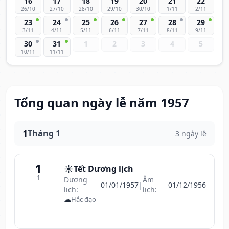
16
17
18
19
20
21
22
26/10
27/10
28/10
29/10
30/10
1/11
2/11
23
24
25
26
27
28
29
3/11
4/11
5/11
6/11
7/11
8/11
9/11
30
31
1
2
3
4
5
10/11
11/11
Tổng quan ngày lễ năm 1957
1
Tháng 1
3 ngày lễ
1
☀️
Tết Dương lịch
1
Dương
Âm
01/01/1957
|
01/12/1956
lịch:
lịch:
☁
Hắc đạo