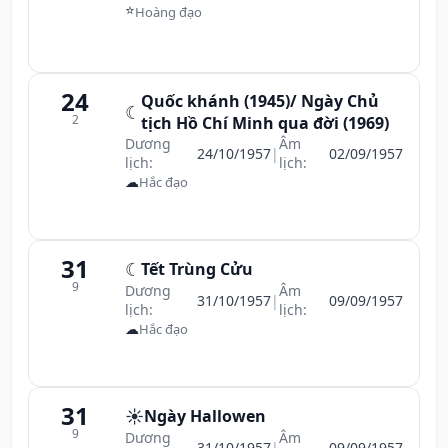
⭐
Hoàng đạo
24
Quốc khánh (1945)/ Ngày Chủ
☾
2
tịch Hồ Chí Minh qua đời (1969)
Dương
Âm
24/10/1957
|
02/09/1957
lịch:
lịch:
☁
Hắc đạo
31
☾
Tết Trùng Cửu
9
Dương
Âm
31/10/1957
|
09/09/1957
lịch:
lịch:
☁
Hắc đạo
31
☀️
Ngày Hallowen
9
Dương
Âm
31/10/1957
|
09/09/1957