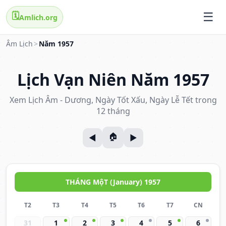
🗓️
Amlich.org
Âm Lịch
>
Năm 1957
Lịch Vạn Niên Năm 1957
Xem Lịch Âm - Dương, Ngày Tốt Xấu, Ngày Lễ Tết trong
12 tháng
THÁNG MộT (January) 1957
T2
T3
T4
T5
T6
T7
CN
31
1
2
3
4
5
6