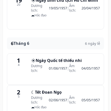
19
☀️
Ngày sinh chủ tịch Hồ Chí Minh
20
Dương
Âm
19/05/1957
|
20/04/1957
lịch:
lịch:
☁
Hắc đạo
6
Tháng 6
6 ngày lễ
1
☀️
Ngày Quốc tế thiếu nhi
4
Dương
Âm
01/06/1957
|
04/05/1957
lịch:
lịch:
2
☾
Tết Đoan Ngọ
5
Dương
Âm
02/06/1957
|
05/05/1957
lịch:
lịch:
☁
Hắc đạo