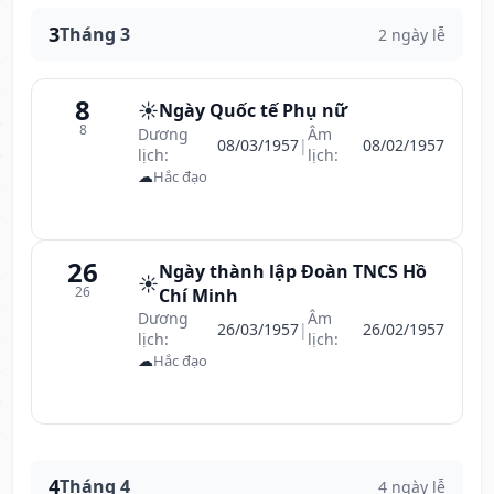
3
Tháng 3
2 ngày lễ
8
☀️
Ngày Quốc tế Phụ nữ
8
Dương
Âm
08/03/1957
|
08/02/1957
lịch:
lịch:
☁
Hắc đạo
26
Ngày thành lập Đoàn TNCS Hồ
☀️
26
Chí Minh
Dương
Âm
26/03/1957
|
26/02/1957
lịch:
lịch:
☁
Hắc đạo
4
Tháng 4
4 ngày lễ