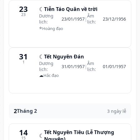
23
☾
Tiễn Táo Quân về trời
23
Dương
Âm
23/01/1957
|
23/12/1956
lịch:
lịch:
⭐
Hoàng đạo
31
☾
Tết Nguyên Đán
1
Dương
Âm
31/01/1957
|
01/01/1957
lịch:
lịch:
☁
Hắc đạo
2
Tháng 2
3 ngày lễ
14
Tết Nguyên Tiêu (Lễ Thượng
☾
15
Nguyên)