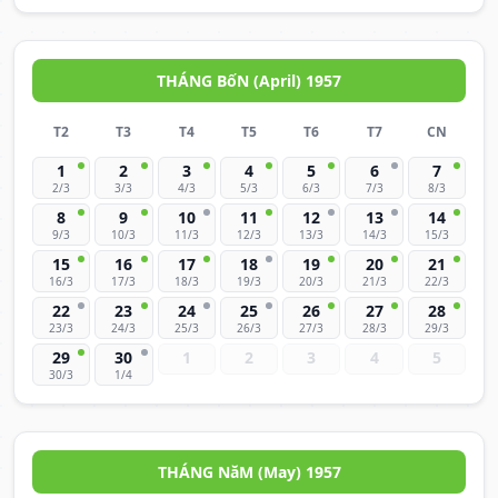
THÁNG BốN (April) 1957
T2
T3
T4
T5
T6
T7
CN
1
2
3
4
5
6
7
2/3
3/3
4/3
5/3
6/3
7/3
8/3
8
9
10
11
12
13
14
9/3
10/3
11/3
12/3
13/3
14/3
15/3
15
16
17
18
19
20
21
16/3
17/3
18/3
19/3
20/3
21/3
22/3
22
23
24
25
26
27
28
23/3
24/3
25/3
26/3
27/3
28/3
29/3
29
30
1
2
3
4
5
30/3
1/4
THÁNG NăM (May) 1957