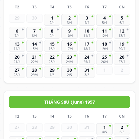
T2
T3
T4
T5
T6
T7
CN
29
30
1
2
3
4
5
2/4
3/4
4/4
5/4
6/4
6
7
8
9
10
11
12
7/4
8/4
9/4
10/4
11/4
12/4
13/4
13
14
15
16
17
18
19
14/4
15/4
16/4
17/4
18/4
19/4
20/4
20
21
22
23
24
25
26
21/4
22/4
23/4
24/4
25/4
26/4
27/4
27
28
29
30
31
1
2
28/4
29/4
1/5
2/5
3/5
THÁNG SáU (June) 1957
T2
T3
T4
T5
T6
T7
CN
27
28
29
30
31
1
2
4/5
5/5