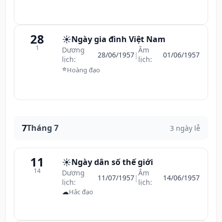
28
☀️
Ngày gia đình Việt Nam
1
Dương
Âm
28/06/1957
|
01/06/1957
lịch:
lịch:
⭐
Hoàng đạo
7
Tháng 7
3 ngày lễ
11
☀️
Ngày dân số thế giới
14
Dương
Âm
11/07/1957
|
14/06/1957
lịch:
lịch:
☁
Hắc đạo