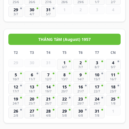
25/6
26/6
27/6
28/6
29/6
1/7
2/7
29
30
31
1
2
3
4
3/7
4/7
5/7
THÁNG TáM (August) 1957
T2
T3
T4
T5
T6
T7
CN
29
30
31
1
2
3
4
6/7
7/7
8/7
9/7
5
6
7
8
9
10
11
10/7
11/7
12/7
13/7
14/7
15/7
16/7
12
13
14
15
16
17
18
17/7
18/7
19/7
20/7
21/7
22/7
23/7
19
20
21
22
23
24
25
24/7
25/7
26/7
27/7
28/7
29/7
1/8
26
27
28
29
30
31
1
2/8
3/8
4/8
5/8
6/8
7/8