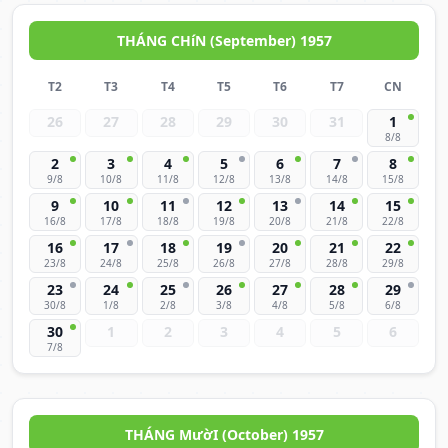
THÁNG CHíN (September) 1957
T2
T3
T4
T5
T6
T7
CN
26
27
28
29
30
31
1
8/8
2
3
4
5
6
7
8
9/8
10/8
11/8
12/8
13/8
14/8
15/8
9
10
11
12
13
14
15
16/8
17/8
18/8
19/8
20/8
21/8
22/8
16
17
18
19
20
21
22
23/8
24/8
25/8
26/8
27/8
28/8
29/8
23
24
25
26
27
28
29
30/8
1/8
2/8
3/8
4/8
5/8
6/8
30
1
2
3
4
5
6
7/8
THÁNG MườI (October) 1957