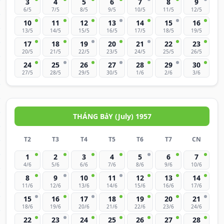
3
4
5
6
7
8
9
6/5
7/5
8/5
9/5
10/5
11/5
12/5
10
11
12
13
14
15
16
13/5
14/5
15/5
16/5
17/5
18/5
19/5
17
18
19
20
21
22
23
20/5
21/5
22/5
23/5
24/5
25/5
26/5
24
25
26
27
28
29
30
27/5
28/5
29/5
30/5
1/6
2/6
3/6
THÁNG BảY (July) 1957
T2
T3
T4
T5
T6
T7
CN
1
2
3
4
5
6
7
4/6
5/6
6/6
7/6
8/6
9/6
10/6
8
9
10
11
12
13
14
11/6
12/6
13/6
14/6
15/6
16/6
17/6
15
16
17
18
19
20
21
18/6
19/6
20/6
21/6
22/6
23/6
24/6
22
23
24
25
26
27
28