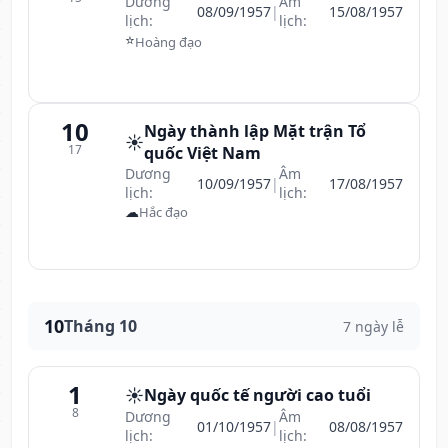
Dương
Âm
08/09/1957
|
15/08/1957
lịch:
lịch:
⭐
Hoàng đạo
10
Ngày thành lập Mặt trận Tổ
☀️
17
quốc Việt Nam
Dương
Âm
10/09/1957
|
17/08/1957
lịch:
lịch:
☁
Hắc đạo
10
Tháng 10
7 ngày lễ
1
☀️
Ngày quốc tế người cao tuổi
8
Dương
Âm
01/10/1957
|
08/08/1957
lịch:
lịch: