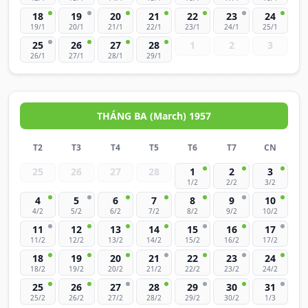
18
19
20
21
22
23
24
19/1
20/1
21/1
22/1
23/1
24/1
25/1
25
26
27
28
1
2
3
26/1
27/1
28/1
29/1
THÁNG BA (March) 1957
T2
T3
T4
T5
T6
T7
CN
25
26
27
28
1
2
3
1/2
2/2
3/2
4
5
6
7
8
9
10
4/2
5/2
6/2
7/2
8/2
9/2
10/2
11
12
13
14
15
16
17
11/2
12/2
13/2
14/2
15/2
16/2
17/2
18
19
20
21
22
23
24
18/2
19/2
20/2
21/2
22/2
23/2
24/2
25
26
27
28
29
30
31
25/2
26/2
27/2
28/2
29/2
30/2
1/3