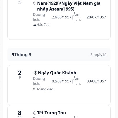
28
☾
Nam(1929)/Ngày Việt Nam gia
nhập Asean(1995)
Dương
Âm
23/08/1957
|
28/07/1957
lịch:
lịch:
☁
Hắc đạo
9
Tháng 9
3 ngày lễ
2
☀️
Ngày Quốc Khánh
9
Dương
Âm
02/09/1957
|
09/08/1957
lịch:
lịch:
⭐
Hoàng đạo
8
☾
Tết Trung Thu
15