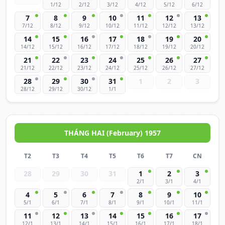
1/12
2/12
3/12
4/12
5/12
6/12
7
8
9
10
11
12
13
7/12
8/12
9/12
10/12
11/12
12/12
13/12
14
15
16
17
18
19
20
14/12
15/12
16/12
17/12
18/12
19/12
20/12
21
22
23
24
25
26
27
21/12
22/12
23/12
24/12
25/12
26/12
27/12
28
29
30
31
1
2
3
28/12
29/12
30/12
1/1
THÁNG HAI (February) 1957
T2
T3
T4
T5
T6
T7
CN
28
29
30
31
1
2
3
2/1
3/1
4/1
4
5
6
7
8
9
10
5/1
6/1
7/1
8/1
9/1
10/1
11/1
11
12
13
14
15
16
17
12/1
13/1
14/1
15/1
16/1
17/1
18/1