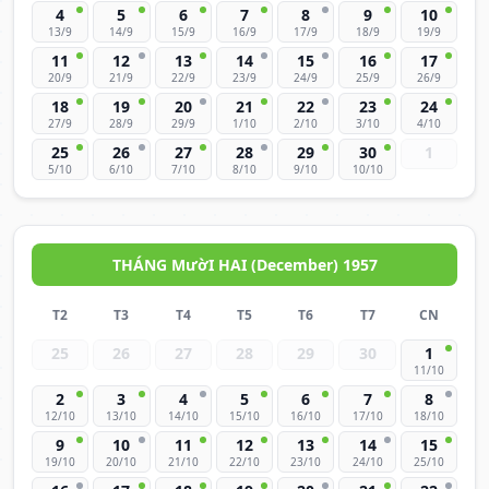
4
5
6
7
8
9
10
13/9
14/9
15/9
16/9
17/9
18/9
19/9
11
12
13
14
15
16
17
20/9
21/9
22/9
23/9
24/9
25/9
26/9
18
19
20
21
22
23
24
27/9
28/9
29/9
1/10
2/10
3/10
4/10
25
26
27
28
29
30
1
5/10
6/10
7/10
8/10
9/10
10/10
THÁNG MườI HAI (December) 1957
T2
T3
T4
T5
T6
T7
CN
25
26
27
28
29
30
1
11/10
2
3
4
5
6
7
8
12/10
13/10
14/10
15/10
16/10
17/10
18/10
9
10
11
12
13
14
15
19/10
20/10
21/10
22/10
23/10
24/10
25/10