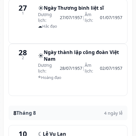
27
☀️
Ngày Thương binh liệt sĩ
1
Dương
Âm
27/07/1957
|
01/07/1957
lịch:
lịch:
☁
Hắc đạo
28
Ngày thành lập công đoàn Việt
☀️
2
Nam
Dương
Âm
28/07/1957
|
02/07/1957
lịch:
lịch:
⭐
Hoàng đạo
8
Tháng 8
4 ngày lễ
10
☾
Lễ Vu Lan