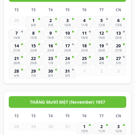
T2
T3
T4
T5
T6
T7
CN
30
1
2
3
4
5
6
8/8
9/8
10/8
11/8
12/8
13/8
7
8
9
10
11
12
13
14/8
15/8
16/8
17/8
18/8
19/8
20/8
14
15
16
17
18
19
20
21/8
22/8
23/8
24/8
25/8
26/8
27/8
21
22
23
24
25
26
27
28/8
29/8
1/9
2/9
3/9
4/9
5/9
28
29
30
31
1
2
3
6/9
7/9
8/9
9/9
THÁNG MườI MộT (November) 1957
T2
T3
T4
T5
T6
T7
CN
28
29
30
31
1
2
3
10/9
11/9
12/9