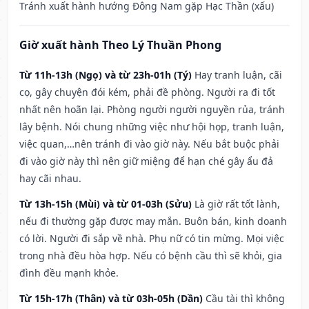
Tránh xuất hành hướng Đông Nam gặp Hạc Thần (xấu)
Giờ xuất hành Theo Lý Thuần Phong
Từ 11h-13h (Ngọ) và từ 23h-01h (Tý)
Hay tranh luận, cãi
cọ, gây chuyện đói kém, phải đề phòng. Người ra đi tốt
nhất nên hoãn lại. Phòng người người nguyền rủa, tránh
lây bệnh. Nói chung những việc như hội họp, tranh luận,
việc quan,…nên tránh đi vào giờ này. Nếu bắt buộc phải
đi vào giờ này thì nên giữ miệng để hạn ché gây ẩu đả
hay cãi nhau.
Từ 13h-15h (Mùi) và từ 01-03h (Sửu)
Là giờ rất tốt lành,
nếu đi thường gặp được may mắn. Buôn bán, kinh doanh
có lời. Người đi sắp về nhà. Phụ nữ có tin mừng. Mọi việc
trong nhà đều hòa hợp. Nếu có bệnh cầu thì sẽ khỏi, gia
đình đều mạnh khỏe.
Từ 15h-17h (Thân) và từ 03h-05h (Dần)
Cầu tài thì không