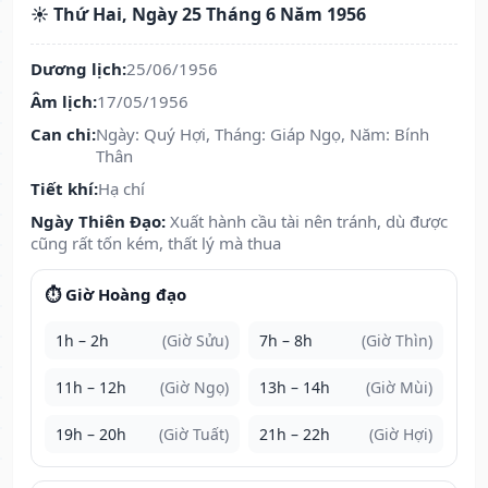
☀️ Thứ Hai, Ngày 25 Tháng 6 Năm 1956
Dương lịch:
25/06/1956
Âm lịch:
17/05/1956
Can chi:
Ngày: Quý Hợi, Tháng: Giáp Ngọ, Năm: Bính
Thân
Tiết khí:
Hạ chí
Ngày Thiên Đạo:
Xuất hành cầu tài nên tránh, dù được
cũng rất tốn kém, thất lý mà thua
⏱️ Giờ Hoàng đạo
1h – 2h
(Giờ Sửu)
7h – 8h
(Giờ Thìn)
11h – 12h
(Giờ Ngọ)
13h – 14h
(Giờ Mùi)
19h – 20h
(Giờ Tuất)
21h – 22h
(Giờ Hợi)