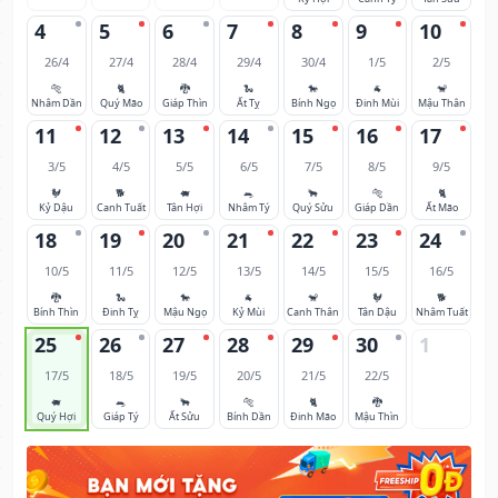
4
5
6
7
8
9
10
26/4
27/4
28/4
29/4
30/4
1/5
2/5
🐅
🐈
🐉
🐍
🐎
🐐
🐒
Nhâm Dần
Quý Mão
Giáp Thìn
Ất Tỵ
Bính Ngọ
Đinh Mùi
Mậu Thân
11
12
13
14
15
16
17
3/5
4/5
5/5
6/5
7/5
8/5
9/5
🐓
🐕
🐖
🐀
🐂
🐅
🐈
Kỷ Dậu
Canh Tuất
Tân Hợi
Nhâm Tý
Quý Sửu
Giáp Dần
Ất Mão
18
19
20
21
22
23
24
10/5
11/5
12/5
13/5
14/5
15/5
16/5
🐉
🐍
🐎
🐐
🐒
🐓
🐕
Bính Thìn
Đinh Tỵ
Mậu Ngọ
Kỷ Mùi
Canh Thân
Tân Dậu
Nhâm Tuất
25
26
27
28
29
30
1
17/5
18/5
19/5
20/5
21/5
22/5
🐖
🐀
🐂
🐅
🐈
🐉
Quý Hợi
Giáp Tý
Ất Sửu
Bính Dần
Đinh Mão
Mậu Thìn