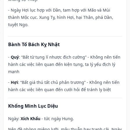
- Ngày Hợi lục hợp với Dần, tam hợp với Mão và Mùi
thành Mộc cục. Xung Tỵ, hình Hợi, hại Thân, phá Dần,
tuyệt Ngọ.
Bành Tổ Bách Kỵ Nhật
-
Quý
: “Bất từ tụng lí nhược địch cường” - Không nên tiến
hành các việc liên quan đến kiện tụng, ta lý yếu địch lý
mạnh
-
Hợi
: “Bất giá thú tất chủ phân trương” - Không nên tiến
hành các việc liên quan đến cưới hỏi để tránh ly biệt
Khổng Minh Lục Diệu
Ngày:
Xích Khẩu
- tức ngày Hung.
Nên đề phòng miệng lưỡi, mâu thuẫn hay tranh cãi. Ngày