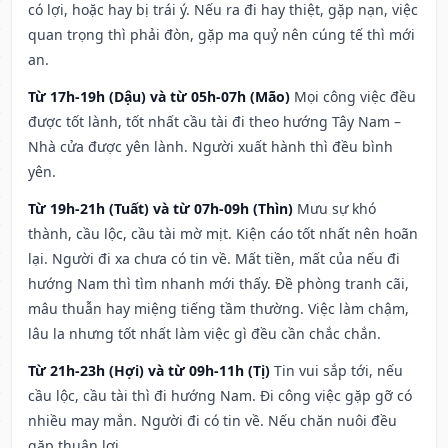
có lợi, hoặc hay bị trái ý. Nếu ra đi hay thiệt, gặp nạn, việc
quan trọng thì phải đòn, gặp ma quỷ nên cúng tế thì mới
an.
Từ 17h-19h (Dậu) và từ 05h-07h (Mão)
Mọi công việc đều
được tốt lành, tốt nhất cầu tài đi theo hướng Tây Nam –
Nhà cửa được yên lành. Người xuất hành thì đều bình
yên.
Từ 19h-21h (Tuất) và từ 07h-09h (Thìn)
Mưu sự khó
thành, cầu lộc, cầu tài mờ mịt. Kiện cáo tốt nhất nên hoãn
lại. Người đi xa chưa có tin về. Mất tiền, mất của nếu đi
hướng Nam thì tìm nhanh mới thấy. Đề phòng tranh cãi,
mâu thuẫn hay miệng tiếng tầm thường. Việc làm chậm,
lâu la nhưng tốt nhất làm việc gì đều cần chắc chắn.
Từ 21h-23h (Hợi) và từ 09h-11h (Tị)
Tin vui sắp tới, nếu
cầu lộc, cầu tài thì đi hướng Nam. Đi công việc gặp gỡ có
nhiều may mắn. Người đi có tin về. Nếu chăn nuôi đều
gặp thuận lợi.