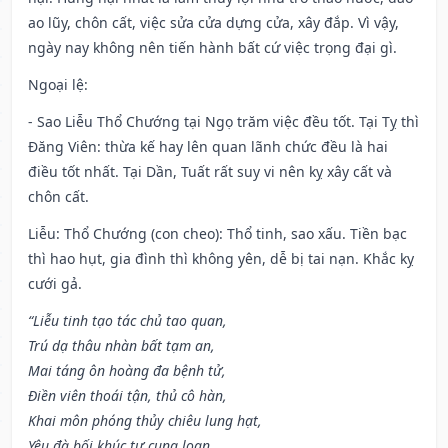
ao lũy, chôn cất, việc sửa cửa dựng cửa, xây đắp. Vì vậy,
ngày nay không nên tiến hành bất cứ việc trọng đại gì.
Ngoại lệ
:
- Sao Liễu Thổ Chướng tại Ngọ trăm việc đều tốt. Tại Tỵ thì
Đăng Viên: thừa kế hay lên quan lãnh chức đều là hai
điều tốt nhất. Tại Dần, Tuất rất suy vi nên kỵ xây cất và
chôn cất.
Liễu: Thổ Chướng (con cheo): Thổ tinh, sao xấu. Tiền bạc
thì hao hụt, gia đình thì không yên, dễ bị tai nạn. Khắc kỵ
cưới gả.
“Liễu tinh tạo tác chủ tao quan,
Trú dạ thâu nhàn bất tạm an,
Mai táng ôn hoàng đa bệnh tử,
Điền viên thoái tận, thủ cô hàn,
Khai môn phóng thủy chiêu lung hạt,
Yêu đà bối khúc tự cung loan.