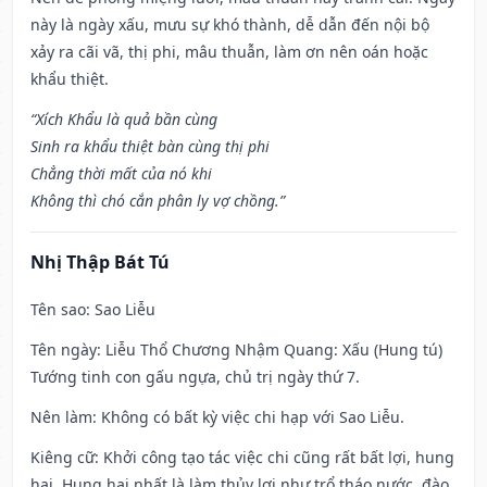
này là ngày xấu, mưu sự khó thành, dễ dẫn đến nội bộ
xảy ra cãi vã, thị phi, mâu thuẫn, làm ơn nên oán hoặc
khẩu thiệt.
“Xích Khẩu là quả bần cùng
Sinh ra khẩu thiệt bàn cùng thị phi
Chẳng thời mất của nó khi
Không thì chó cắn phân ly vợ chồng.”
Nhị Thập Bát Tú
Tên sao
: Sao Liễu
Tên ngày
: Liễu Thổ Chương Nhậm Quang: Xấu (Hung tú)
Tướng tinh con gấu ngựa, chủ trị ngày thứ 7.
Nên làm
: Không có bất kỳ việc chi hạp với Sao Liễu.
Kiêng cữ
: Khởi công tạo tác việc chi cũng rất bất lợi, hung
hại. Hung hại nhất là làm thủy lợi như trổ tháo nước, đào