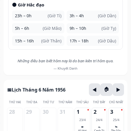
🌑 Giờ Hắc đạo
23h – 0h
(Giờ Tí)
3h – 4h
(Giờ Dần)
5h – 6h
(Giờ Mão)
9h – 10h
(Giờ Tỵ)
15h – 16h
(Giờ Thân)
17h – 18h
(Giờ Dậu)
Những điều bạn biết hôm nay là do bạn kiên trì hôm qua.
— Khuyết Danh
Lịch Tháng 6 Năm 1956
THỨ HAI
THỨ BA
THỨ TƯ
THỨ NĂM
THỨ SÁU
THỨ BẢY
CHỦ NHẬT
28
29
30
31
1
2
3
23/4
24/4
25/4
🐖
🐀
🐂
Kỷ Hợi
Canh Tý
Tân Sửu