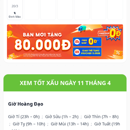
20/3
🐈
Đinh Mão
XEM TỐT XẤU NGÀY 11 THÁNG 4
Giờ Hoàng Đạo
Giờ Tí (23h – 0h)
;
Giờ Sửu (1h – 2h)
;
Giờ Thìn (7h – 8h)
;
Giờ Tỵ (9h – 10h)
;
Giờ Mùi (13h – 14h)
;
Giờ Tuất (19h