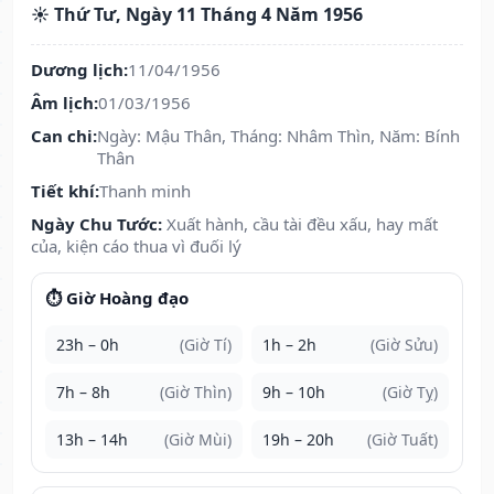
☀️ Thứ Tư, Ngày 11 Tháng 4 Năm 1956
Dương lịch:
11/04/1956
Âm lịch:
01/03/1956
Can chi:
Ngày: Mậu Thân, Tháng: Nhâm Thìn, Năm: Bính
Thân
Tiết khí:
Thanh minh
Ngày Chu Tước:
Xuất hành, cầu tài đều xấu, hay mất
của, kiện cáo thua vì đuối lý
⏱️ Giờ Hoàng đạo
23h – 0h
(Giờ Tí)
1h – 2h
(Giờ Sửu)
7h – 8h
(Giờ Thìn)
9h – 10h
(Giờ Tỵ)
13h – 14h
(Giờ Mùi)
19h – 20h
(Giờ Tuất)