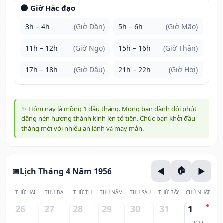
🌑 Giờ Hắc đạo
3h – 4h
(Giờ Dần)
5h – 6h
(Giờ Mão)
11h – 12h
(Giờ Ngọ)
15h – 16h
(Giờ Thân)
17h – 18h
(Giờ Dậu)
21h – 22h
(Giờ Hợi)
✨ Hôm nay là mồng 1 đầu tháng. Mong bạn dành đôi phút
dâng nén hương thành kính lên tổ tiên. Chúc bạn khởi đầu
tháng mới với nhiều an lành và may mắn.
Lịch Tháng 4 Năm 1956
THỨ HAI
THỨ BA
THỨ TƯ
THỨ NĂM
THỨ SÁU
THỨ BẢY
CHỦ NHẬT
26
27
28
29
30
31
1
21/2