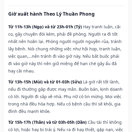
Giờ xuất hành Theo Lý Thuần Phong
Từ 11h-13h (Ngọ) và từ 23h-01h (Tý)
Hay tranh luận, cãi
cọ, gây chuyện đói kém, phải đề phòng. Người ra đi tốt
nhất nên hoãn lại. Phòng người người nguyền rủa, tránh
lây bệnh. Nói chung những việc như hội họp, tranh luận,
việc quan,…nên tránh đi vào giờ này. Nếu bắt buộc phải
đi vào giờ này thì nên giữ miệng để hạn ché gây ẩu đả
hay cãi nhau.
Từ 13h-15h (Mùi) và từ 01-03h (Sửu)
Là giờ rất tốt lành,
nếu đi thường gặp được may mắn. Buôn bán, kinh doanh
có lời. Người đi sắp về nhà. Phụ nữ có tin mừng. Mọi việc
trong nhà đều hòa hợp. Nếu có bệnh cầu thì sẽ khỏi, gia
đình đều mạnh khỏe.
Từ 15h-17h (Thân) và từ 03h-05h (Dần)
Cầu tài thì không
có lợi, hoặc hay bị trái ý. Nếu ra đi hay thiệt, gặp nạn, việc