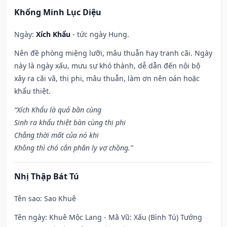
Khổng Minh Lục Diệu
Ngày:
Xích Khẩu
- tức ngày Hung.
Nên đề phòng miệng lưỡi, mâu thuẫn hay tranh cãi. Ngày
này là ngày xấu, mưu sự khó thành, dễ dẫn đến nội bộ
xảy ra cãi vã, thị phi, mâu thuẫn, làm ơn nên oán hoặc
khẩu thiệt.
“Xích Khẩu là quả bần cùng
Sinh ra khẩu thiệt bàn cùng thị phi
Chẳng thời mất của nó khi
Không thì chó cắn phân ly vợ chồng.”
Nhị Thập Bát Tú
Tên sao
: Sao Khuê
Tên ngày
: Khuê Mộc Lang - Mã Vũ: Xấu (Bình Tú) Tướng