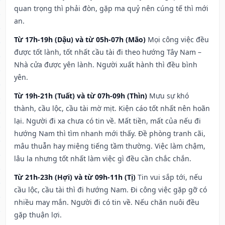
quan trọng thì phải đòn, gặp ma quỷ nên cúng tế thì mới
an.
Từ 17h-19h (Dậu) và từ 05h-07h (Mão)
Mọi công việc đều
được tốt lành, tốt nhất cầu tài đi theo hướng Tây Nam –
Nhà cửa được yên lành. Người xuất hành thì đều bình
yên.
Từ 19h-21h (Tuất) và từ 07h-09h (Thìn)
Mưu sự khó
thành, cầu lộc, cầu tài mờ mịt. Kiện cáo tốt nhất nên hoãn
lại. Người đi xa chưa có tin về. Mất tiền, mất của nếu đi
hướng Nam thì tìm nhanh mới thấy. Đề phòng tranh cãi,
mâu thuẫn hay miệng tiếng tầm thường. Việc làm chậm,
lâu la nhưng tốt nhất làm việc gì đều cần chắc chắn.
Từ 21h-23h (Hợi) và từ 09h-11h (Tị)
Tin vui sắp tới, nếu
cầu lộc, cầu tài thì đi hướng Nam. Đi công việc gặp gỡ có
nhiều may mắn. Người đi có tin về. Nếu chăn nuôi đều
gặp thuận lợi.