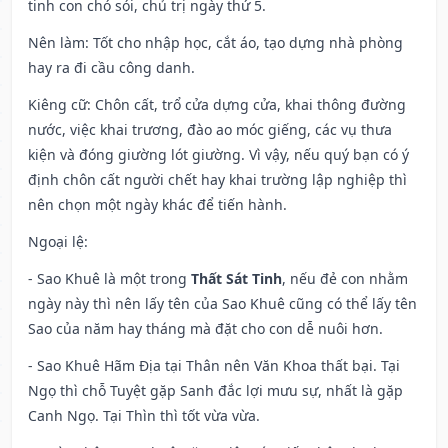
tinh con chó sói, chủ trị ngày thứ 5.
Nên làm
: Tốt cho nhập học, cắt áo, tạo dựng nhà phòng
hay ra đi cầu công danh.
Kiêng cữ
: Chôn cất, trổ cửa dựng cửa, khai thông đường
nước, việc khai trương, đào ao móc giếng, các vụ thưa
kiện và đóng giường lót giường. Vì vậy, nếu quý bạn có ý
định chôn cất người chết hay khai trường lập nghiệp thì
nên chọn một ngày khác để tiến hành.
Ngoại lệ
:
- Sao Khuê là một trong
Thất Sát Tinh
, nếu đẻ con nhằm
ngày này thì nên lấy tên của Sao Khuê cũng có thể lấy tên
Sao của năm hay tháng mà đặt cho con dễ nuôi hơn.
- Sao Khuê Hãm Địa tại Thân nên Văn Khoa thất bại. Tại
Ngọ thì chỗ Tuyệt gặp Sanh đắc lợi mưu sự, nhất là gặp
Canh Ngọ. Tại Thìn thì tốt vừa vừa.