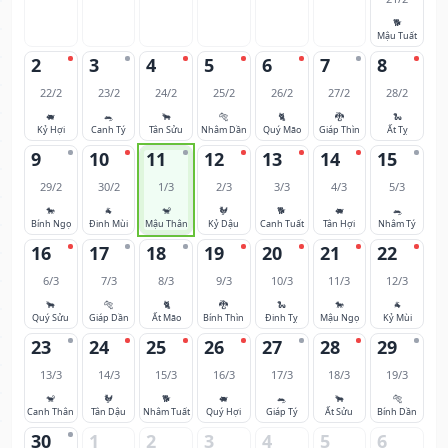
🐕
Mậu Tuất
2
3
4
5
6
7
8
22/2
23/2
24/2
25/2
26/2
27/2
28/2
🐖
🐀
🐂
🐅
🐈
🐉
🐍
Kỷ Hợi
Canh Tý
Tân Sửu
Nhâm Dần
Quý Mão
Giáp Thìn
Ất Tỵ
9
10
11
12
13
14
15
29/2
30/2
1/3
2/3
3/3
4/3
5/3
🐎
🐐
🐒
🐓
🐕
🐖
🐀
Bính Ngọ
Đinh Mùi
Mậu Thân
Kỷ Dậu
Canh Tuất
Tân Hợi
Nhâm Tý
16
17
18
19
20
21
22
6/3
7/3
8/3
9/3
10/3
11/3
12/3
🐂
🐅
🐈
🐉
🐍
🐎
🐐
Quý Sửu
Giáp Dần
Ất Mão
Bính Thìn
Đinh Tỵ
Mậu Ngọ
Kỷ Mùi
23
24
25
26
27
28
29
13/3
14/3
15/3
16/3
17/3
18/3
19/3
🐒
🐓
🐕
🐖
🐀
🐂
🐅
Canh Thân
Tân Dậu
Nhâm Tuất
Quý Hợi
Giáp Tý
Ất Sửu
Bính Dần
30
1
2
3
4
5
6