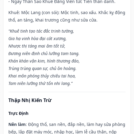
- Ngày Thân Sao Khuê Đăng Viên tức Tiến thân danh.
Khuê: Mộc Lang (con sói): Mộc tinh, sao xấu. Khắc kỵ động
thổ, an táng, khai trương cũng như sửa cửa.
“Khuê tinh tạo tác đắc trinh tường,
Gia hạ vinh hòa đại cát xương,
Nhược thị táng mai âm tốt tử,
Đương niên định chủ lưỡng tam tang.
Khán khán vận kim, hình thương đáo,
Trùng trùng quan sự, chủ ôn hoàng.
Khai môn phóng thủy chiêu tai họa,
Tam niên lưỡng thứ tổn nhi lang.”
Thập Nhị Kiến Trừ
Trực Định
Nên làm
: Động thổ, san nền, đắp nền, làm hay sửa phòng
bếp, lắp đặt máy móc, nhập học, làm lễ cầu thân, nộp