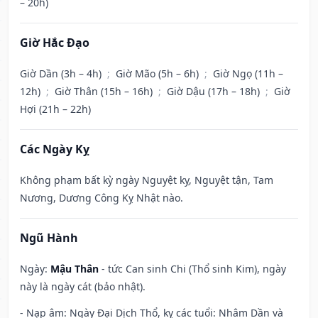
– 20h)
Giờ Hắc Đạo
Giờ Dần (3h – 4h)
;
Giờ Mão (5h – 6h)
;
Giờ Ngọ (11h –
12h)
;
Giờ Thân (15h – 16h)
;
Giờ Dậu (17h – 18h)
;
Giờ
Hợi (21h – 22h)
Các Ngày Kỵ
Không phạm bất kỳ ngày Nguyệt kỵ, Nguyệt tận, Tam
Nương, Dương Công Kỵ Nhật nào.
Ngũ Hành
Ngày:
Mậu Thân
- tức Can sinh Chi (Thổ sinh Kim), ngày
này là ngày cát (bảo nhật).
- Nạp âm: Ngày Đại Dịch Thổ, kỵ các tuổi: Nhâm Dần và