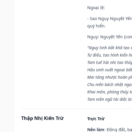
Ngoại lệ
:
- Sao Nguy Nguyệt Yến 
quý hiển.
Nguy: Nguyệt Yến (con 
“Nguy tinh bât khả tạo
Tự điếu, tao hình kiến 
Tam tuế hài nhi tao thủ
Hậu sinh xuất ngoại bấ
Mai táng nhược hoàn p
Chu niên bách nhật ngọ
Khai môn, phóng thủy t
Tam niên ngũ tái diệc b
Thập Nhị Kiến Trừ
Trực Trừ
Nên làm
: Động đất, b