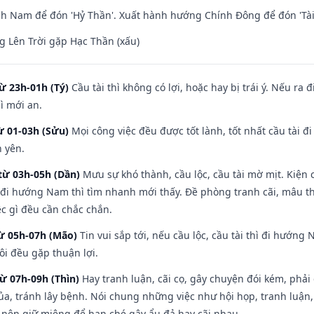
h Nam để đón 'Hỷ Thần'. Xuất hành hướng Chính Đông để đón 'Tài
 Lên Trời gặp Hạc Thần (xấu)
ừ 23h-01h (Tý)
Cầu tài thì không có lợi, hoặc hay bị trái ý. Nếu ra 
ì mới an.
ừ 01-03h (Sửu)
Mọi công việc đều được tốt lành, tốt nhất cầu tài
h yên.
từ 03h-05h (Dần)
Mưu sự khó thành, cầu lộc, cầu tài mờ mịt. Kiện c
 đi hướng Nam thì tìm nhanh mới thấy. Đề phòng tranh cãi, mâu t
ệc gì đều cần chắc chắn.
từ 05h-07h (Mão)
Tin vui sắp tới, nếu cầu lộc, cầu tài thì đi hướn
ôi đều gặp thuận lợi.
từ 07h-09h (Thìn)
Hay tranh luận, cãi cọ, gây chuyện đói kém, phải
a, tránh lây bệnh. Nói chung những việc như hội họp, tranh luận,
ì nên giữ miệng để hạn ché gây ẩu đả hay cãi nhau.