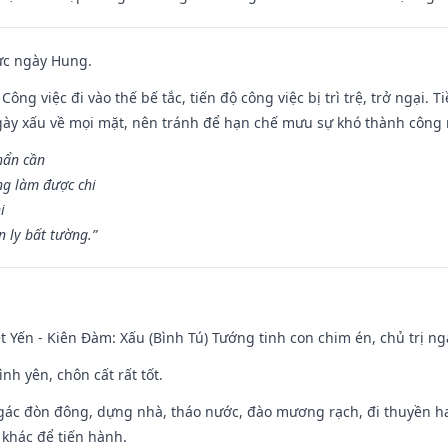
ức ngày Hung.
Công việc đi vào thế bế tắc, tiến độ công việc bị trì trệ, trở ngại. 
ày xấu về mọi mặt, nên tránh để hạn chế mưu sự khó thành công 
hẩn cần
ng làm được chi
i
 ly bất tường.”
 Yến - Kiên Đàm: Xấu (Bình Tú) Tướng tinh con chim én, chủ trị ng
ình yên, chôn cất rất tốt.
gác đòn đông, dựng nhà, tháo nước, đào mương rạch, đi thuyền hay
 khác để tiến hành.