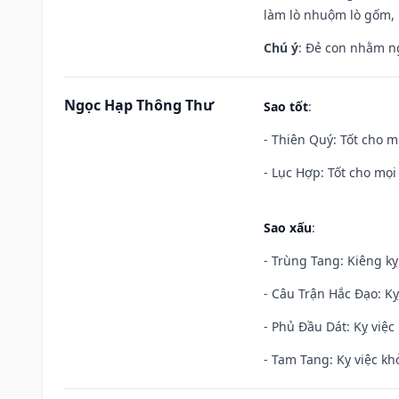
làm lò nhuộm lò gốm,
Chú ý
: Đẻ con nhằm n
Ngọc Hạp Thông Thư
Sao tốt
:
- Thiên Quý: Tốt cho mọ
- Lục Hợp: Tốt cho mọi 
Sao xấu
:
- Trùng Tang: Kiêng kỵ
- Câu Trận Hắc Đạo: Kỵ
- Phủ Đầu Dát: Kỵ việc 
- Tam Tang: Kỵ việc khở