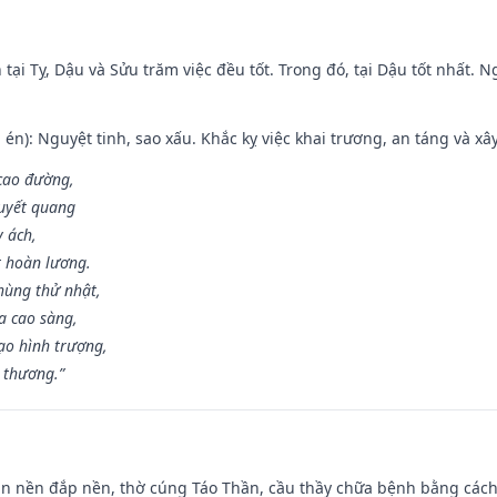
tại Tỵ, Dậu và Sửu trăm việc đều tốt. Trong đó, tại Dậu tốt nhất.
én): Nguyệt tinh, sao xấu. Khắc kỵ việc khai trương, an táng và xâ
 cao đường,
huyết quang
y ách,
t hoàn lương.
hùng thử nhật,
a cao sàng,
ạo hình trượng,
i thương.”
an nền đắp nền, thờ cúng Táo Thần, cầu thầy chữa bệnh bằng cách