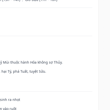
 Kỷ Mùi thuộc hành Hỏa không sợ Thủy.
hại Tý, phá Tuất, tuyệt Sửu.
 sinh ra nhọt
m vào ruột