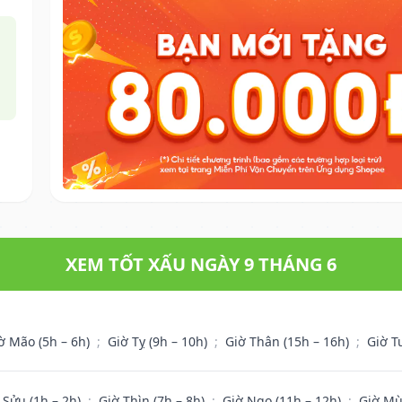
XEM TỐT XẤU NGÀY 9 THÁNG 6
ờ Mão (5h – 6h)
;
Giờ Tỵ (9h – 10h)
;
Giờ Thân (15h – 16h)
;
Giờ T
 Sửu (1h – 2h)
;
Giờ Thìn (7h – 8h)
;
Giờ Ngọ (11h – 12h)
;
Giờ Mù