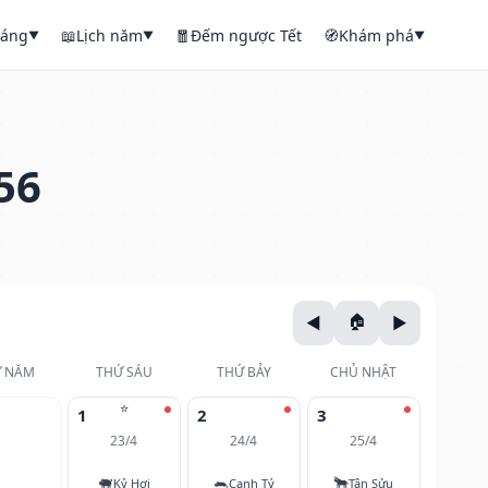
háng
📖
Lịch năm
🧧
Đếm ngược Tết
🧭
Khám phá
▼
▼
▼
56
 NĂM
THỨ SÁU
THỨ BẢY
CHỦ NHẬT
⭐
1
2
3
23/4
24/4
25/4
🐖
🐀
🐂
Kỷ Hợi
Canh Tý
Tân Sửu