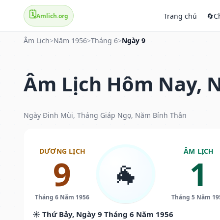
🗓️
Trang chủ
🔄
C
Amlich.org
Âm Lịch
>
Năm 1956
>
Tháng 6
>
Ngày 9
Âm Lịch Hôm Nay, N
Ngày Đinh Mùi, Tháng Giáp Ngọ, Năm Bính Thân
DƯƠNG LỊCH
ÂM LỊCH
9
1
🐐
Tháng 6 Năm 1956
Tháng 5 Năm 19
☀️ Thứ Bảy, Ngày 9 Tháng 6 Năm 1956