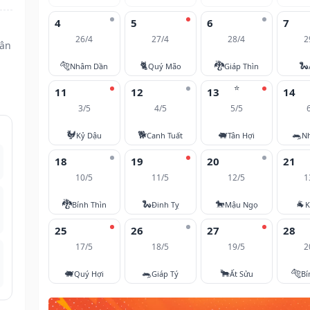
4
5
6
7
26/4
27/4
28/4
2
hân
🐅
🐈
🐉
🐍
Nhâm Dần
Quý Mão
Giáp Thìn
⭐
11
12
13
14
3/5
4/5
5/5
🐓
🐕
🐖
🐀
Kỷ Dậu
Canh Tuất
Tân Hợi
N
18
19
20
21
10/5
11/5
12/5
1
🐉
🐍
🐎
🐐
Bính Thìn
Đinh Tỵ
Mậu Ngọ
K
25
26
27
28
17/5
18/5
19/5
2
🐖
🐀
🐂
🐅
Quý Hợi
Giáp Tý
Ất Sửu
Bí