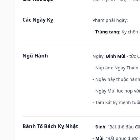
Các Ngày Kỵ
Phạm phải ngày:
-
Trùng tang
: Kỵ chôn
Ngũ Hành
Ngày:
Đinh Mùi
- tức C
- Nạp âm: Ngày Thiên H
- Ngày này thuộc hành
- Ngày Mùi lục hợp vớ
- Tam Sát kỵ mệnh tuổi
Bành Tổ Bách Kỵ Nhật
-
Đinh
: “Bất thế đầu đ
-
Mùi
: “Bất phục dược