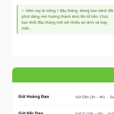
✨ Hôm nay là mồng 1 đầu tháng. Mong bạn dành đôi
phút dâng nén hương thành kính lên tổ tiên. Chúc
bạn khởi đầu tháng mới với nhiều an lành và may
mắn.
Giờ Hoàng Đạo
Giờ Dần (3h – 4h)
;
Gi
Giờ Hắc Đạo
Giờ Tí (23h – 0h)
;
Giờ