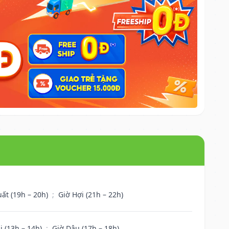
uất (19h – 20h)
;
Giờ Hợi (21h – 22h)
i (13h – 14h)
;
Giờ Dậu (17h – 18h)