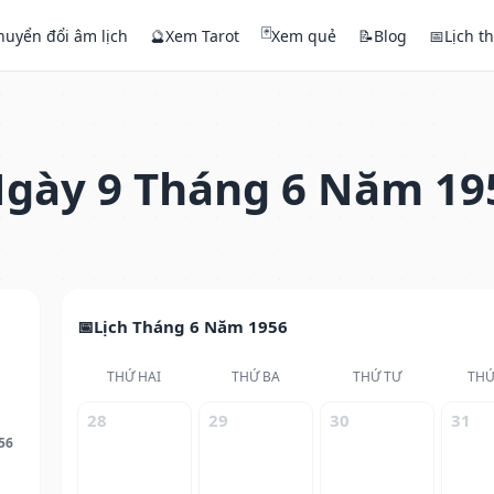
🃏
huyển đổi âm lịch
🔮
Xem Tarot
Xem quẻ
📝
Blog
📅
Lịch t
gày 9 Tháng 6 Năm 19
Lịch Tháng 6 Năm 1956
THỨ HAI
THỨ BA
THỨ TƯ
THỨ
28
29
30
31
56