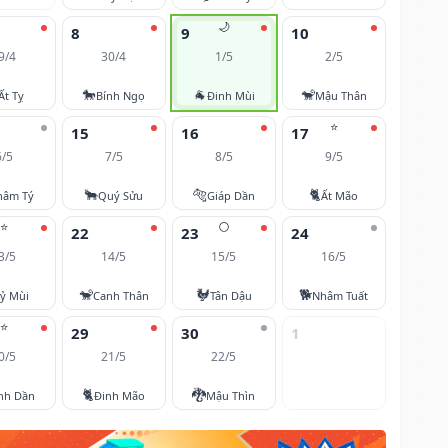
🌙
8
9
10
9/4
30/4
1/5
2/5
🐎
🐐
🐒
Ất Tỵ
Bính Ngọ
Đinh Mùi
Mậu Thân
⭐
15
16
17
6/5
7/5
8/5
9/5
🐂
🐅
🐈
hâm Tý
Quý Sửu
Giáp Dần
Ất Mão
⭐
🌕
22
23
24
3/5
14/5
15/5
16/5
🐒
🐓
🐕
ỷ Mùi
Canh Thân
Tân Dậu
Nhâm Tuất
⭐
29
30
1
0/5
21/5
22/5
🐈
🐉
nh Dần
Đinh Mão
Mậu Thìn