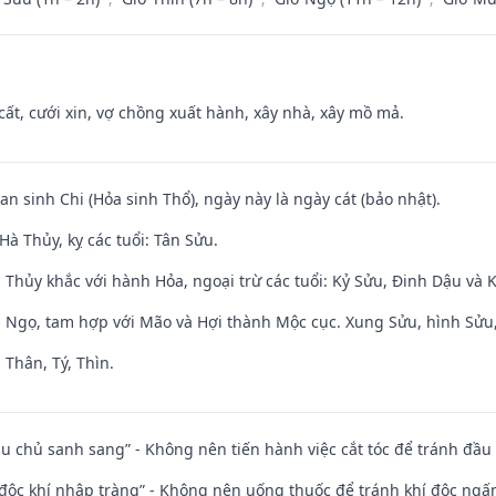
 cất, cưới xin, vợ chồng xuất hành, xây nhà, xây mồ mả.
an sinh Chi (Hỏa sinh Thổ), ngày này là ngày cát (bảo nhật).
à Thủy, kỵ các tuổi: Tân Sửu.
 Thủy khắc với hành Hỏa, ngoại trừ các tuổi: Kỷ Sửu, Đinh Dậu và
i Ngọ, tam hợp với Mão và Hợi thành Mộc cục. Xung Sửu, hình Sửu, 
 Thân, Tý, Thìn.
ầu chủ sanh sang” - Không nên tiến hành việc cắt tóc để tránh đầu
 độc khí nhập tràng” - Không nên uống thuốc để tránh khí độc ngấ