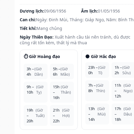
Dương lịch:
09/06/1956
Âm lịch:
01/05/1956
Can chi:
Ngày: Đinh Mùi, Tháng: Giáp Ngọ, Năm: Bính T
Tiết khí:
Mang chủng
Ngày Thiên Đạo:
Xuất hành cầu tài nên tránh, dù được
cũng rất tốn kém, thất lý mà thua
⏱️ Giờ Hoàng đạo
🌑 Giờ Hắc đạo
23h –
(Giờ
1h –
(Giờ
3h –
(Giờ
5h –
(Giờ
0h
Tí)
2h
Sửu)
4h
Dần)
6h
Mão)
7h –
(Giờ
11h
(Giờ
9h –
(Giờ
15h
(Giờ
8h
Thìn)
–
Ngọ)
10h
Tỵ)
–
Thân)
12h
16h
13h
(Giờ
17h
(Giờ
19h
(Giờ
21h
(Giờ
–
Mùi)
–
Dậu)
–
Tuất)
–
Hợi)
14h
18h
20h
22h