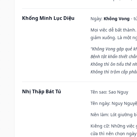
Khổng Minh Lục Diệu
Ngày:
Không Vong
- t
Mọi việc dễ bất thành. 
giảm xuống. Là một ng
“Không Vong gặp quẻ k
Bệnh tật khẩn thiết chẳ
Không thì ôn tiểu thê nh
Không thì trộm cắp phân
Nhị Thập Bát Tú
Tên sao
: Sao Nguy
Tên ngày
: Nguy Nguyệt
Nên làm
: Lót giường b
Kiêng cữ
: Những việc 
cửa thì nên chọn ngày