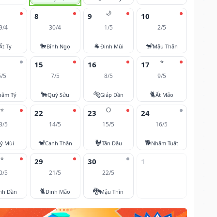
🌙
8
9
10
9/4
30/4
1/5
2/5
🐎
🐐
🐒
Ất Tỵ
Bính Ngọ
Đinh Mùi
Mậu Thân
⭐
15
16
17
6/5
7/5
8/5
9/5
🐂
🐅
🐈
hâm Tý
Quý Sửu
Giáp Dần
Ất Mão
⭐
🌕
22
23
24
3/5
14/5
15/5
16/5
🐒
🐓
🐕
ỷ Mùi
Canh Thân
Tân Dậu
Nhâm Tuất
⭐
29
30
1
0/5
21/5
22/5
🐈
🐉
nh Dần
Đinh Mão
Mậu Thìn