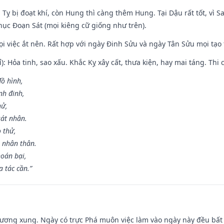
 Tỵ bị đoạt khí, còn Hung thì càng thêm Hung. Tại Dậu rất tốt, vì
ục Đoạn Sát (mọi kiêng cữ giống như trên).
mọi việc ắt nên. Rất hợp với ngày Đinh Sửu và ngày Tân Sửu mọi tạo
): Hỏa tinh, sao xấu. Khắc Kỵ xây cất, thưa kiện, hay mai táng. Thi 
đồ hình,
nh đinh,
hử,
sát nhân.
o thử,
 nhân thân.
hoán bại,
 tác cần.”
ương xung. Ngày có trực Phá muôn việc làm vào ngày này đều bất l