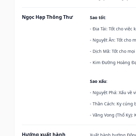
Ngọc Hạp Thông Thư
Sao tốt
:
- Địa Tài: Tốt cho việc
- Nguyệt Ân: Tốt cho m
- Dịch Mã: Tốt cho mọi 
- Kim Đường Hoàng Đạo
Sao xấu
:
- Nguyệt Phá: Xấu về v
- Thần Cách: Kỵ cúng b
- Vãng Vong (Thổ Kỵ): K
Hướng xuất hành
Xuất hành hướng Đông