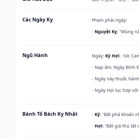
Các Ngày Kỵ
Phạm phải ngày:
-
Nguyệt Kỵ
: “Mùng nă
Ngũ Hành
Ngày:
Kỷ Hợi
- tức Can
- Nạp âm: Ngày Bình Đị
- Ngày này thuộc hành
- Ngày Hợi lục hợp vớ
Bành Tổ Bách Kỵ Nhật
-
Kỷ
: “Bất phá khoán 
-
Hợi
: “Bất giá thú tấ