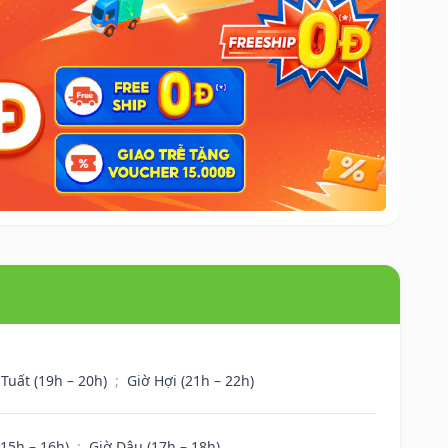
 Tuất (19h – 20h)
;
Giờ Hợi (21h – 22h)
(15h – 16h)
;
Giờ Dậu (17h – 18h)