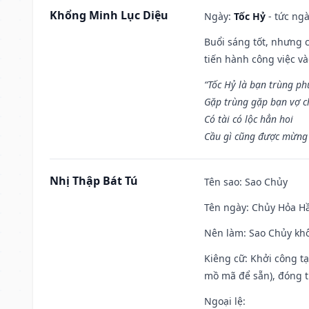
Khổng Minh Lục Diệu
Ngày:
Tốc Hỷ
- tức ngà
Buổi sáng tốt, nhưng 
tiến hành công việc v
“Tốc Hỷ là bạn trùng p
Gặp trùng gặp bạn vợ c
Có tài có lộc hẳn hoi
Cầu gì cũng được mừng 
Nhị Thập Bát Tú
Tên sao
: Sao Chủy
Tên ngày
: Chủy Hỏa Hầ
Nên làm
: Sao Chủy khô
Kiêng cữ
: Khởi công t
mồ mã để sẵn), đóng t
Ngoại lệ
: