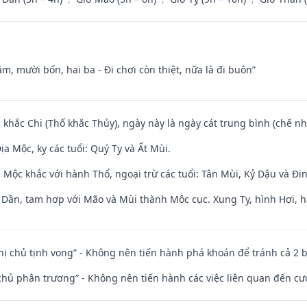
m, mười bốn, hai ba - Đi chơi còn thiệt, nữa là đi buôn”
 khắc Chi (Thổ khắc Thủy), ngày này là ngày cát trung bình (chế nh
a Mộc, kỵ các tuổi: Quý Tỵ và Ất Mùi.
 Mộc khắc với hành Thổ, ngoại trừ các tuổi: Tân Mùi, Kỷ Dậu và Đ
i Dần, tam hợp với Mão và Mùi thành Mộc cục. Xung Tỵ, hình Hợi, h
nhị chủ tịnh vong” - Không nên tiến hành phá khoán để tránh cả 2
t chủ phân trương” - Không nên tiến hành các việc liên quan đến cướ