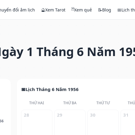
🃏
huyển đổi âm lịch
🔮
Xem Tarot
Xem quẻ
📝
Blog
📅
Lịch t
gày 1 Tháng 6 Năm 19
Lịch Tháng 6 Năm 1956
THỨ HAI
THỨ BA
THỨ TƯ
THỨ
28
29
30
31
56