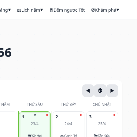
háng
📖
Lịch năm
🧧
Đếm ngược Tết
🧭
Khám phá
▼
▼
▼
56
 NĂM
THỨ SÁU
THỨ BẢY
CHỦ NHẬT
⭐
1
2
3
23/4
24/4
25/4
🐖
🐀
🐂
Kỷ Hợi
Canh Tý
Tân Sửu