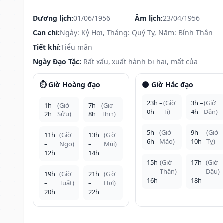
Dương lịch:
01/06/1956
Âm lịch:
23/04/1956
Can chi:
Ngày: Kỷ Hợi, Tháng: Quý Tỵ, Năm: Bính Thân
Tiết khí:
Tiểu mãn
Ngày Đạo Tặc:
Rất xấu, xuất hành bị hại, mất của
⏱️ Giờ Hoàng đạo
🌑 Giờ Hắc đạo
23h –
(Giờ
3h –
(Giờ
1h –
(Giờ
7h –
(Giờ
0h
Tí)
4h
Dần)
2h
Sửu)
8h
Thìn)
5h –
(Giờ
9h –
(Giờ
11h
(Giờ
13h
(Giờ
6h
Mão)
10h
Tỵ)
–
Ngọ)
–
Mùi)
12h
14h
15h
(Giờ
17h
(Giờ
–
Thân)
–
Dậu)
19h
(Giờ
21h
(Giờ
16h
18h
–
Tuất)
–
Hợi)
20h
22h