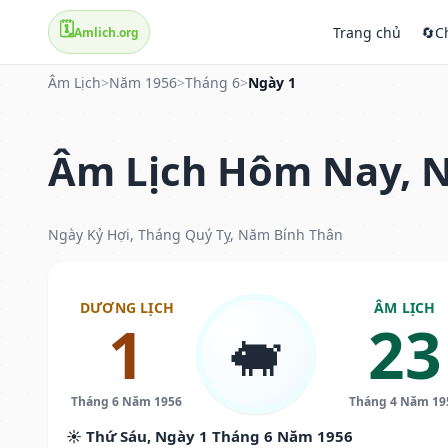
🗓️
Trang chủ
🔄
C
Amlich.org
Âm Lịch
>
Năm 1956
>
Tháng 6
>
Ngày 1
Âm Lịch Hôm Nay, N
Ngày Kỷ Hợi, Tháng Quý Tỵ, Năm Bính Thân
DƯƠNG LỊCH
ÂM LỊCH
1
23
🐖
Tháng 6 Năm 1956
Tháng 4 Năm 19
☀️ Thứ Sáu, Ngày 1 Tháng 6 Năm 1956