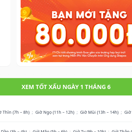
XEM TỐT XẤU NGÀY 1 THÁNG 6
ờ Thìn (7h – 8h)
;
Giờ Ngọ (11h – 12h)
;
Giờ Mùi (13h – 14h)
;
Giờ
 Dần (3h – 4h)
;
Giờ Mão (5h – 6h)
;
Giờ Tỵ (9h – 10h)
;
Giờ Thân 