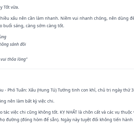
y Tốt vừa.
chiều xấu nên cần làm nhanh. Niềm vui nhanh chóng, nên dùng để 
ào buổi sáng, càng sớm càng tốt.
hùng
hồng sánh đôi
vui thỏa lòng”
u - Phó Tuấn: Xấu (Hung Tú) Tướng tinh con khỉ, chủ trị ngày thứ 3
ng nên làm bất kỳ việc chi.
ạo tác việc chi cũng không tốt. KỴ NHẤT là chôn cất và các vụ thu
họ đường (đóng hòm để sẵn). Ngày này tuyệt đối không tiến hành 