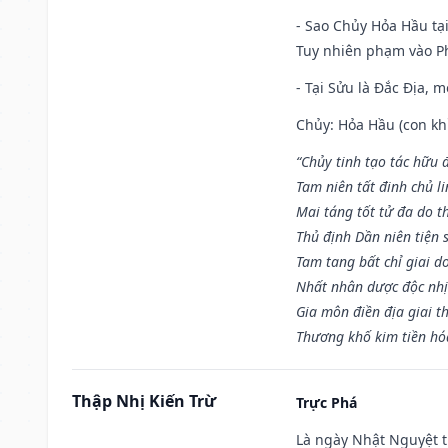
- Sao Chủy Hỏa Hầu tại
Tuy nhiên phạm vào Ph
- Tại Sửu là Đắc Địa, 
Chủy: Hỏa Hầu (con khỉ
“Chủy tinh tạo tác hữu 
Tam niên tất đinh chủ li
Mai táng tốt tử đa do t
Thủ định Dần niên tiện 
Tam tang bất chỉ giai d
Nhất nhân dược độc nhị
Gia môn điền địa giai t
Thương khố kim tiền hóa
Thập Nhị Kiến Trừ
Trực Phá
Là ngày Nhật Nguyệt t