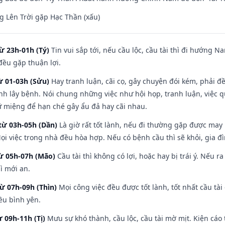
 Lên Trời gặp Hạc Thần (xấu)
ừ 23h-01h (Tý)
Tin vui sắp tới, nếu cầu lộc, cầu tài thì đi hướng 
đều gặp thuận lợi.
ừ 01-03h (Sửu)
Hay tranh luận, cãi cọ, gây chuyện đói kém, phải đ
nh lây bệnh. Nói chung những việc như hội họp, tranh luận, việc q
iữ miệng để hạn ché gây ẩu đả hay cãi nhau.
từ 03h-05h (Dần)
Là giờ rất tốt lành, nếu đi thường gặp được may
ọi việc trong nhà đều hòa hợp. Nếu có bệnh cầu thì sẽ khỏi, gia 
từ 05h-07h (Mão)
Cầu tài thì không có lợi, hoặc hay bị trái ý. Nếu r
ì mới an.
từ 07h-09h (Thìn)
Mọi công việc đều được tốt lành, tốt nhất cầu t
ều bình yên.
ừ 09h-11h (Tị)
Mưu sự khó thành, cầu lộc, cầu tài mờ mịt. Kiện cáo 