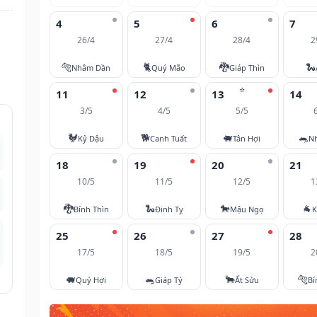
4
5
6
7
26/4
27/4
28/4
2
🐅
🐈
🐉
🐍
Nhâm Dần
Quý Mão
Giáp Thìn
⭐
11
12
13
14
3/5
4/5
5/5
🐓
🐕
🐖
🐀
Kỷ Dậu
Canh Tuất
Tân Hợi
N
18
19
20
21
10/5
11/5
12/5
1
🐉
🐍
🐎
🐐
Bính Thìn
Đinh Tỵ
Mậu Ngọ
K
25
26
27
28
17/5
18/5
19/5
2
🐖
🐀
🐂
🐅
Quý Hợi
Giáp Tý
Ất Sửu
Bí