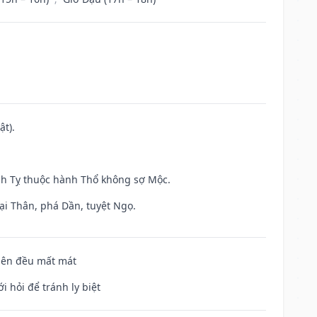
ật).
inh Tỵ thuộc hành Thổ không sợ Mộc.
ại Thân, phá Dần, tuyệt Ngọ.
 bên đều mất mát
i hỏi để tránh ly biệt