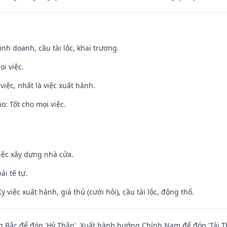
 kinh doanh, cầu tài lộc, khai trương.
ọi việc.
việc, nhất là việc xuất hành.
: Tốt cho mọi việc.
iệc xây dựng nhà cửa.
ái tế tự.
ỵ việc xuất hành, giá thú (cưới hỏi), cầu tài lộc, động thổ.
 Bắc để đón 'Hỷ Thần'. Xuất hành hướng Chính Nam để đón 'Tài T