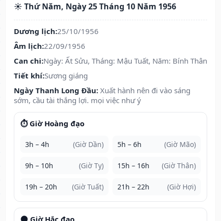
☀️ Thứ Năm, Ngày 25 Tháng 10 Năm 1956
Dương lịch:
25/10/1956
Âm lịch:
22/09/1956
Can chi:
Ngày: Ất Sửu, Tháng: Mậu Tuất, Năm: Bính Thân
Tiết khí:
Sương giáng
Ngày Thanh Long Đầu:
Xuất hành nên đi vào sáng
sớm, cầu tài thắng lợi. mọi việc như ý
⏱️ Giờ Hoàng đạo
3h – 4h
(Giờ Dần)
5h – 6h
(Giờ Mão)
9h – 10h
(Giờ Tỵ)
15h – 16h
(Giờ Thân)
19h – 20h
(Giờ Tuất)
21h – 22h
(Giờ Hợi)
🌑 Giờ Hắc đạo