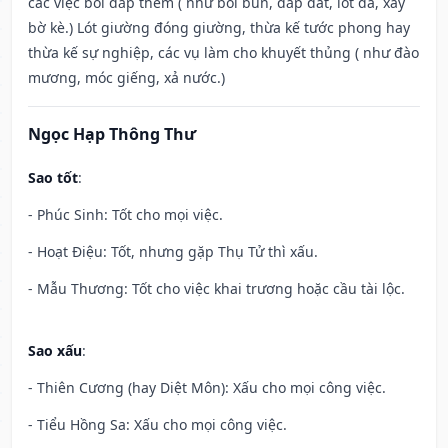
các việc bồi đắp thêm ( như bồi bùn, đắp đất, lót đá, xây
bờ kè.) Lót giường đóng giường, thừa kế tước phong hay
thừa kế sự nghiệp, các vụ làm cho khuyết thủng ( như đào
mương, móc giếng, xả nước.)
Ngọc Hạp Thông Thư
Sao tốt
:
- Phúc Sinh: Tốt cho mọi việc.
- Hoạt Điệu: Tốt, nhưng gặp Thụ Tử thì xấu.
- Mẫu Thương: Tốt cho việc khai trương hoặc cầu tài lộc.
Sao xấu
:
- Thiên Cương (hay Diệt Môn): Xấu cho mọi công việc.
- Tiểu Hồng Sa: Xấu cho mọi công việc.