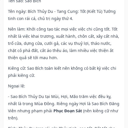
Tên sao
: Sao Bích
Tên ngày
: Bích Thủy Du - Tang Cung: Tốt (Kiết Tú) Tướng
tinh con rái cá, chủ trị ngày thứ 4.
Nên làm
: Khởi công tạo tác mọi việc việc chi cũng tốt. Tốt
nhất là việc khai trương, xuất hành, chôn cất, xây cất nhà,
trổ cửa, dựng cửa, cưới gả, các vụ thuỷ lợi, tháo nước,
chặt cỏ phá đất, cắt áo thêu áo, làm nhiều việc thiện ắt
thiện quả sẽ tới mau hơn.
Kiêng cữ
: Sao Bích toàn kiết nên không có bất kỳ việc chi
phải kiêng cữ.
Ngoại lệ
:
- Sao Bích Thủy Du tại Mùi, Hợi, Mão trăm việc đều kỵ,
nhất là trong Mùa Đông. Riêng ngày Hợi là Sao Bích Đăng
Viên nhưng phạm phải
Phục Đoạn Sát
(nên kiêng cữ như
trên).