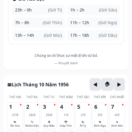
23h – 0h
(Giờ Tí)
1h – 2h
(Giờ Sửu)
7h – 8h
(Giờ Thìn)
11h – 12h
(Giờ Ngọ)
13h – 14h
(Giờ Mùi)
17h – 18h
(Giờ Dậu)
Chúng ta chỉ thực sự mất đi khi từ bỏ.
— Khuyết danh
Lịch Tháng 10 Năm 1956
THỨ HAI
THỨ BA
THỨ TƯ
THỨ NĂM
THỨ SÁU
THỨ BẢY
CHỦ NHẬT
1
2
3
4
5
6
7
27/8
28/8
29/8
1/9
2/9
3/9
4/9
🐂
🐅
🐈
🐉
🐍
🐎
🐐
Tân Sửu
Nhâm Dần
Quý Mão
Giáp Thìn
Ất Tỵ
Bính Ngọ
Đinh Mùi