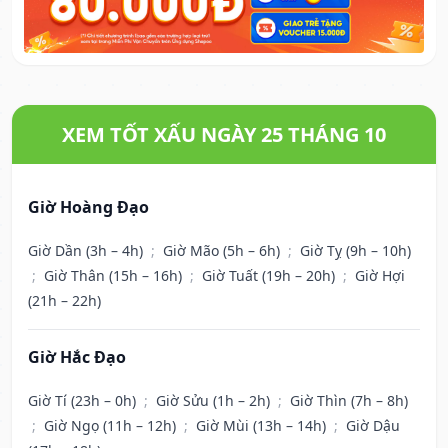
XEM TỐT XẤU NGÀY 25 THÁNG 10
Giờ Hoàng Đạo
Giờ Dần (3h – 4h)
;
Giờ Mão (5h – 6h)
;
Giờ Tỵ (9h – 10h)
;
Giờ Thân (15h – 16h)
;
Giờ Tuất (19h – 20h)
;
Giờ Hợi
(21h – 22h)
Giờ Hắc Đạo
Giờ Tí (23h – 0h)
;
Giờ Sửu (1h – 2h)
;
Giờ Thìn (7h – 8h)
;
Giờ Ngọ (11h – 12h)
;
Giờ Mùi (13h – 14h)
;
Giờ Dậu