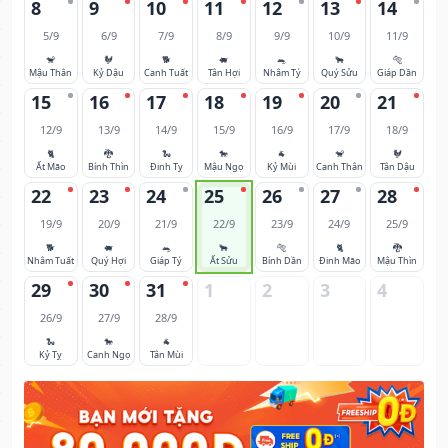
8
9
10
11
12
13
14
5/9
6/9
7/9
8/9
9/9
10/9
11/9
🐒
🐓
🐕
🐖
🐀
🐂
🐅
Mậu Thân
Kỷ Dậu
Canh Tuất
Tân Hợi
Nhâm Tý
Quý Sửu
Giáp Dần
15
16
17
18
19
20
21
12/9
13/9
14/9
15/9
16/9
17/9
18/9
🐈
🐉
🐍
🐎
🐐
🐒
🐓
Ất Mão
Bính Thìn
Đinh Tỵ
Mậu Ngọ
Kỷ Mùi
Canh Thân
Tân Dậu
22
23
24
25
26
27
28
19/9
20/9
21/9
22/9
23/9
24/9
25/9
🐕
🐖
🐀
🐂
🐅
🐈
🐉
Nhâm Tuất
Quý Hợi
Giáp Tý
Ất Sửu
Bính Dần
Đinh Mão
Mậu Thìn
29
30
31
1
2
3
4
26/9
27/9
28/9
🐍
🐎
🐐
Kỷ Tỵ
Canh Ngọ
Tân Mùi