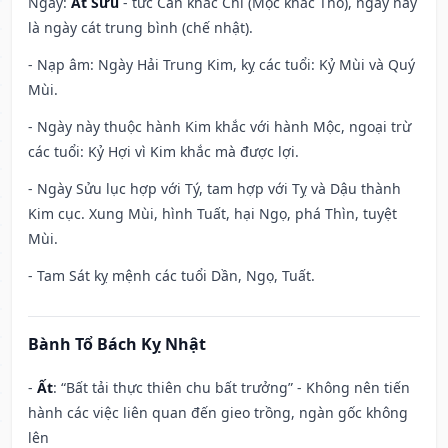
Ngày:
Ất Sửu
- tức Can khắc Chi (Mộc khắc Thổ), ngày này
là ngày cát trung bình (chế nhật).
- Nạp âm: Ngày Hải Trung Kim, kỵ các tuổi: Kỷ Mùi và Quý
Mùi.
- Ngày này thuộc hành Kim khắc với hành Mộc, ngoại trừ
các tuổi: Kỷ Hợi vì Kim khắc mà được lợi.
- Ngày Sửu lục hợp với Tý, tam hợp với Tỵ và Dậu thành
Kim cục. Xung Mùi, hình Tuất, hại Ngọ, phá Thìn, tuyệt
Mùi.
- Tam Sát kỵ mệnh các tuổi Dần, Ngọ, Tuất.
Bành Tổ Bách Kỵ Nhật
-
Ất
: “Bất tải thực thiên chu bất trưởng” - Không nên tiến
hành các việc liên quan đến gieo trồng, ngàn gốc không
lên