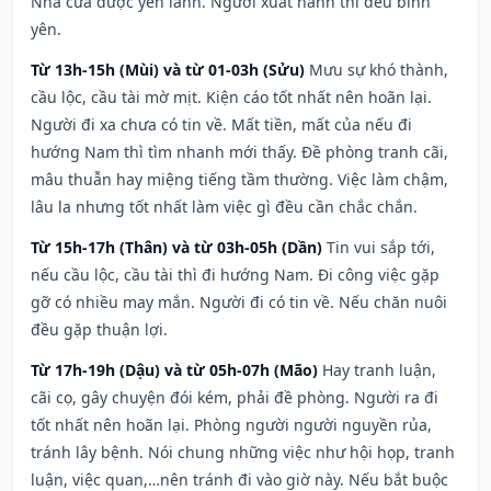
Nhà cửa được yên lành. Người xuất hành thì đều bình
yên.
Từ 13h-15h (Mùi) và từ 01-03h (Sửu)
Mưu sự khó thành,
cầu lộc, cầu tài mờ mịt. Kiện cáo tốt nhất nên hoãn lại.
Người đi xa chưa có tin về. Mất tiền, mất của nếu đi
hướng Nam thì tìm nhanh mới thấy. Đề phòng tranh cãi,
mâu thuẫn hay miệng tiếng tầm thường. Việc làm chậm,
lâu la nhưng tốt nhất làm việc gì đều cần chắc chắn.
Từ 15h-17h (Thân) và từ 03h-05h (Dần)
Tin vui sắp tới,
nếu cầu lộc, cầu tài thì đi hướng Nam. Đi công việc gặp
gỡ có nhiều may mắn. Người đi có tin về. Nếu chăn nuôi
đều gặp thuận lợi.
Từ 17h-19h (Dậu) và từ 05h-07h (Mão)
Hay tranh luận,
cãi cọ, gây chuyện đói kém, phải đề phòng. Người ra đi
tốt nhất nên hoãn lại. Phòng người người nguyền rủa,
tránh lây bệnh. Nói chung những việc như hội họp, tranh
luận, việc quan,…nên tránh đi vào giờ này. Nếu bắt buộc