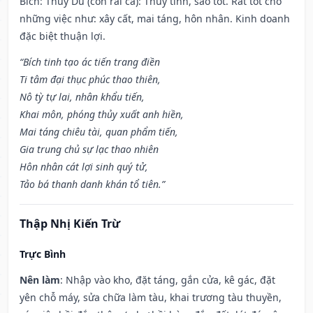
Bích: Thủy Du (con rái cá): Thủy tinh, sao tốt. Rất tốt cho
những việc như: xây cất, mai táng, hôn nhân. Kinh doanh
đặc biệt thuận lợi.
“Bích tinh tạo ác tiến trang điền
Ti tâm đại thục phúc thao thiên,
Nô tỳ tự lai, nhân khẩu tiến,
Khai môn, phóng thủy xuất anh hiền,
Mai táng chiêu tài, quan phẩm tiến,
Gia trung chủ sự lạc thao nhiên
Hôn nhân cát lợi sinh quý tử,
Tảo bá thanh danh khán tổ tiên.”
Thập Nhị Kiến Trừ
Trực Bình
Nên làm
: Nhập vào kho, đặt táng, gắn cửa, kê gác, đặt
yên chỗ máy, sửa chữa làm tàu, khai trương tàu thuyền,