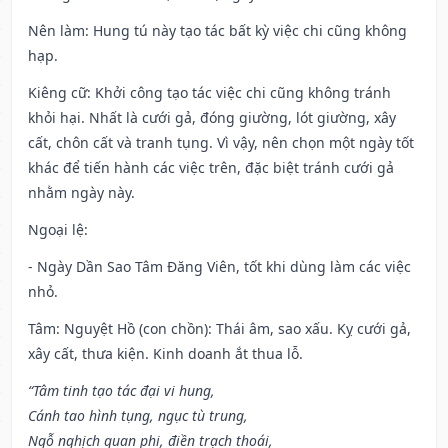
Nên làm
: Hung tú này tạo tác bất kỳ việc chi cũng không
hạp.
Kiêng cữ
: Khởi công tạo tác việc chi cũng không tránh
khỏi hại. Nhất là cưới gả, đóng giường, lót giường, xây
cất, chôn cất và tranh tụng. Vì vậy, nên chọn một ngày tốt
khác để tiến hành các việc trên, đặc biệt tránh cưới gả
nhằm ngày này.
Ngoại lệ
:
- Ngày Dần Sao Tâm Đăng Viên, tốt khi dùng làm các việc
nhỏ.
Tâm: Nguyệt Hồ (con chồn): Thái âm, sao xấu. Kỵ cưới gả,
xây cất, thưa kiện. Kinh doanh ắt thua lỗ.
“Tâm tinh tạo tác đại vi hung,
Cánh tao hình tụng, ngục tù trung,
Ngỗ nghịch quan phi, điền trạch thoái,