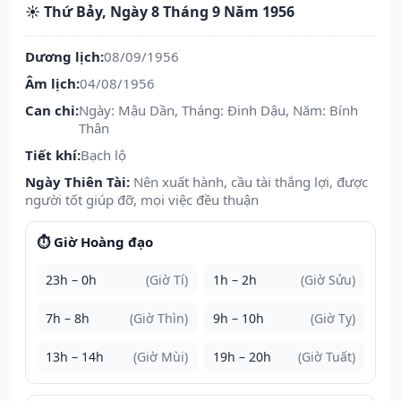
☀️ Thứ Bảy, Ngày 8 Tháng 9 Năm 1956
Dương lịch:
08/09/1956
Âm lịch:
04/08/1956
Can chi:
Ngày: Mậu Dần, Tháng: Đinh Dậu, Năm: Bính
Thân
Tiết khí:
Bạch lộ
Ngày Thiên Tài:
Nên xuất hành, cầu tài thắng lợi, được
người tốt giúp đỡ, mọi việc đều thuận
⏱️ Giờ Hoàng đạo
23h – 0h
(Giờ Tí)
1h – 2h
(Giờ Sửu)
7h – 8h
(Giờ Thìn)
9h – 10h
(Giờ Tỵ)
13h – 14h
(Giờ Mùi)
19h – 20h
(Giờ Tuất)