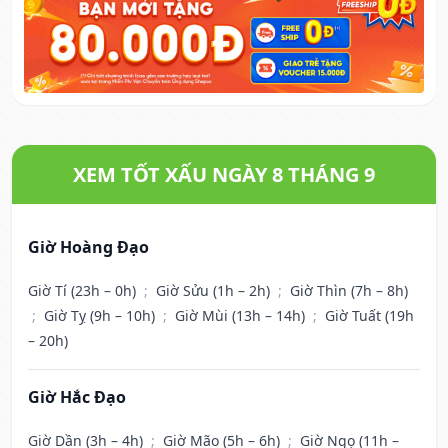
XEM TỐT XẤU NGÀY 8 THÁNG 9
Giờ Hoàng Đạo
Giờ Tí (23h – 0h)
;
Giờ Sửu (1h – 2h)
;
Giờ Thìn (7h – 8h)
;
Giờ Tỵ (9h – 10h)
;
Giờ Mùi (13h – 14h)
;
Giờ Tuất (19h
– 20h)
Giờ Hắc Đạo
Giờ Dần (3h – 4h)
;
Giờ Mão (5h – 6h)
;
Giờ Ngọ (11h –