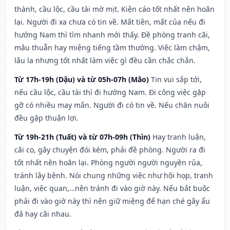
thành, cầu lộc, cầu tài mờ mịt. Kiện cáo tốt nhất nên hoãn
lại. Người đi xa chưa có tin về. Mất tiền, mất của nếu đi
hướng Nam thì tìm nhanh mới thấy. Đề phòng tranh cãi,
mâu thuẫn hay miệng tiếng tầm thường. Việc làm chậm,
lâu la nhưng tốt nhất làm việc gì đều cần chắc chắn.
Từ 17h-19h (Dậu) và từ 05h-07h (Mão)
Tin vui sắp tới,
nếu cầu lộc, cầu tài thì đi hướng Nam. Đi công việc gặp
gỡ có nhiều may mắn. Người đi có tin về. Nếu chăn nuôi
đều gặp thuận lợi.
Từ 19h-21h (Tuất) và từ 07h-09h (Thìn)
Hay tranh luận,
cãi cọ, gây chuyện đói kém, phải đề phòng. Người ra đi
tốt nhất nên hoãn lại. Phòng người người nguyền rủa,
tránh lây bệnh. Nói chung những việc như hội họp, tranh
luận, việc quan,…nên tránh đi vào giờ này. Nếu bắt buộc
phải đi vào giờ này thì nên giữ miệng để hạn ché gây ẩu
đả hay cãi nhau.