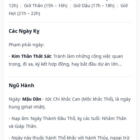
12h)
;
Giờ Thân (15h – 16h)
;
Giờ Dậu (17h – 18h)
;
Giờ
Hợi (21h – 22h)
Các Ngày Kỵ
Phạm phải ngày:
-
Kim Thần Thất Sát
: Tránh làm những công việc quan
trọng, đi xa, ký kết hợp đồng, hay bắt đầu dự án lớn...
Ngũ Hành
Ngày:
Mậu Dần
- tức Chi khắc Can (Mộc khắc Thổ), là ngày
hung (phạt nhật).
- Nạp âm: Ngày Thành Đầu Thổ, kỵ các tuổi: Nhâm Thân
và Giáp Thân.
- Ngày này thuộc hành Thổ khắc với hành Thủy, ngoại trừ