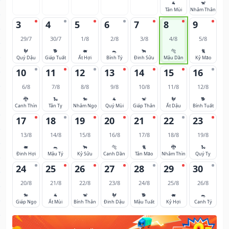
🐐
🐒
Tân Mùi
Nhâm Thân
3
4
5
6
7
8
9
29/7
30/7
1/8
2/8
3/8
4/8
5/8
🐓
🐕
🐖
🐀
🐂
🐅
🐈
Quý Dậu
Giáp Tuất
Ất Hợi
Bính Tý
Đinh Sửu
Mậu Dần
Kỷ Mão
10
11
12
13
14
15
16
6/8
7/8
8/8
9/8
10/8
11/8
12/8
🐉
🐍
🐎
🐐
🐒
🐓
🐕
Canh Thìn
Tân Tỵ
Nhâm Ngọ
Quý Mùi
Giáp Thân
Ất Dậu
Bính Tuất
17
18
19
20
21
22
23
13/8
14/8
15/8
16/8
17/8
18/8
19/8
🐖
🐀
🐂
🐅
🐈
🐉
🐍
Đinh Hợi
Mậu Tý
Kỷ Sửu
Canh Dần
Tân Mão
Nhâm Thìn
Quý Tỵ
24
25
26
27
28
29
30
20/8
21/8
22/8
23/8
24/8
25/8
26/8
🐎
🐐
🐒
🐓
🐕
🐖
🐀
Giáp Ngọ
Ất Mùi
Bính Thân
Đinh Dậu
Mậu Tuất
Kỷ Hợi
Canh Tý