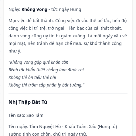
Ngày:
Không Vong
- tức ngày Hung.
Mọi việc dễ bất thành. Công việc đi vào thế bế tắc, tiến độ
công việc bị trì trệ, trở ngại. Tiền bạc của cải thất thoát,
danh vọng cũng uy tín bị giảm xuống. Là một ngày xấu về
mọi mặt, nên tránh để hạn chế mưu sự khó thành công
như ý.
“Không Vong gặp quẻ khẩn cần
Bệnh tật khẩn thiết chẳng làm được chi
Không thì ôn tiểu thê nhi
Không thì trộm cắp phân ly bất tường.”
Nhị Thập Bát Tú
Tên sao
: Sao Tâm
Tên ngày
: Tâm Nguyệt Hồ - Khấu Tuân: Xấu (Hung tú)
Tướng tinh con chồn, chủ trị ngày thứ.