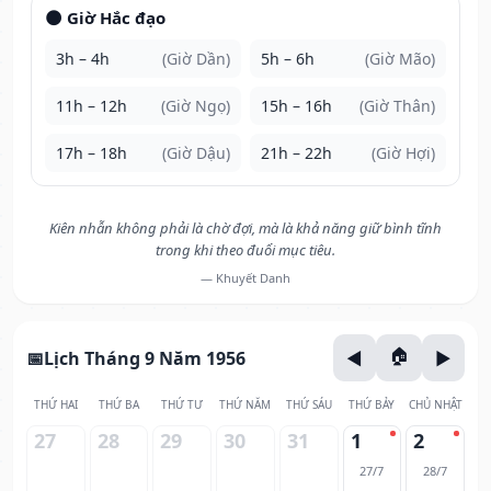
🌑 Giờ Hắc đạo
3h – 4h
(Giờ Dần)
5h – 6h
(Giờ Mão)
11h – 12h
(Giờ Ngọ)
15h – 16h
(Giờ Thân)
17h – 18h
(Giờ Dậu)
21h – 22h
(Giờ Hợi)
Kiên nhẫn không phải là chờ đợi, mà là khả năng giữ bình tĩnh
trong khi theo đuổi mục tiêu.
— Khuyết Danh
Lịch Tháng 9 Năm 1956
THỨ HAI
THỨ BA
THỨ TƯ
THỨ NĂM
THỨ SÁU
THỨ BẢY
CHỦ NHẬT
27
28
29
30
31
1
2
27/7
28/7