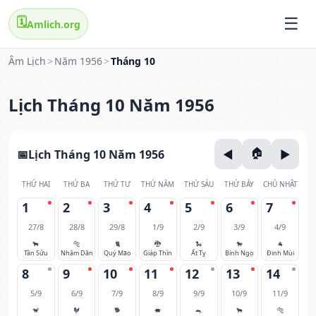
🗓️
Amlich.org
Âm Lịch
>
Năm 1956
>
Tháng 10
Lịch Tháng 10 Năm 1956
Lịch Tháng 10 Năm 1956
THỨ HAI
THỨ BA
THỨ TƯ
THỨ NĂM
THỨ SÁU
THỨ BẢY
CHỦ NHẬT
1
2
3
4
5
6
7
27/8
28/8
29/8
1/9
2/9
3/9
4/9
🐂
🐅
🐈
🐉
🐍
🐎
🐐
Tân Sửu
Nhâm Dần
Quý Mão
Giáp Thìn
Ất Tỵ
Bính Ngọ
Đinh Mùi
8
9
10
11
12
13
14
5/9
6/9
7/9
8/9
9/9
10/9
11/9
🐒
🐓
🐕
🐖
🐀
🐂
🐅