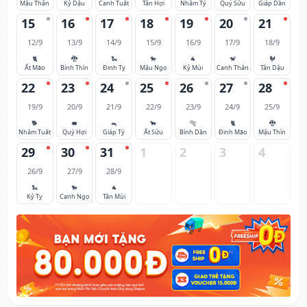
Mậu Thân
Kỷ Dậu
Canh Tuất
Tân Hợi
Nhâm Tý
Quý Sửu
Giáp Dần
15
16
17
18
19
20
21
12/9
13/9
14/9
15/9
16/9
17/9
18/9
🐈
🐉
🐍
🐎
🐐
🐒
🐓
Ất Mão
Bính Thìn
Đinh Tỵ
Mậu Ngọ
Kỷ Mùi
Canh Thân
Tân Dậu
22
23
24
25
26
27
28
19/9
20/9
21/9
22/9
23/9
24/9
25/9
🐕
🐖
🐀
🐂
🐅
🐈
🐉
Nhâm Tuất
Quý Hợi
Giáp Tý
Ất Sửu
Bính Dần
Đinh Mão
Mậu Thìn
29
30
31
1
2
3
4
26/9
27/9
28/9
🐍
🐎
🐐
Kỷ Tỵ
Canh Ngọ
Tân Mùi