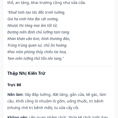
thổ, an táng, khai trương cũng như sửa cửa.
“Khuê tinh tạo tác đắc trinh tường,
Gia hạ vinh hòa đại cát xương,
Nhược thị táng mai âm tốt tử,
Đương niên định chủ lưỡng tam tang.
Khán khán vận kim, hình thương đáo,
Trùng trùng quan sự, chủ ôn hoàng.
Khai môn phóng thủy chiêu tai họa,
Tam niên lưỡng thứ tổn nhi lang.”
Thập Nhị Kiến Trừ
Trực Bế
Nên làm
: Xây đắp tường, đặt táng, gắn cửa, kê gác, làm
cầu. Khởi công lò nhuộm lò gốm, uống thuốc, trị bệnh
(nhưng chớ trị bệnh mắt), tu sửa cây cối.
Không nên
: Lên quan nhậm chức, thừa kế chức tước hay