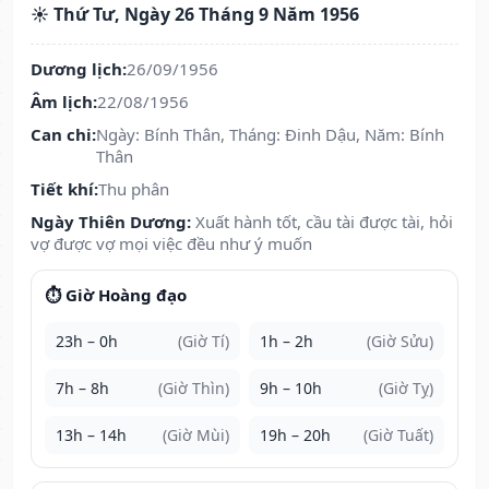
☀️ Thứ Tư, Ngày 26 Tháng 9 Năm 1956
Dương lịch:
26/09/1956
Âm lịch:
22/08/1956
Can chi:
Ngày: Bính Thân, Tháng: Đinh Dậu, Năm: Bính
Thân
Tiết khí:
Thu phân
Ngày Thiên Dương:
Xuất hành tốt, cầu tài được tài, hỏi
vợ được vợ mọi việc đều như ý muốn
⏱️ Giờ Hoàng đạo
23h – 0h
(Giờ Tí)
1h – 2h
(Giờ Sửu)
7h – 8h
(Giờ Thìn)
9h – 10h
(Giờ Tỵ)
13h – 14h
(Giờ Mùi)
19h – 20h
(Giờ Tuất)