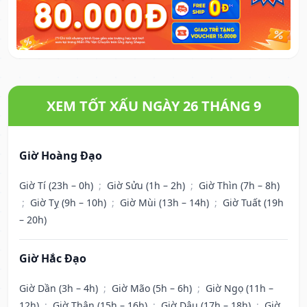
XEM TỐT XẤU NGÀY 26 THÁNG 9
Giờ Hoàng Đạo
Giờ Tí (23h – 0h)
;
Giờ Sửu (1h – 2h)
;
Giờ Thìn (7h – 8h)
;
Giờ Tỵ (9h – 10h)
;
Giờ Mùi (13h – 14h)
;
Giờ Tuất (19h
– 20h)
Giờ Hắc Đạo
Giờ Dần (3h – 4h)
;
Giờ Mão (5h – 6h)
;
Giờ Ngọ (11h –
12h)
;
Giờ Thân (15h – 16h)
;
Giờ Dậu (17h – 18h)
;
Giờ