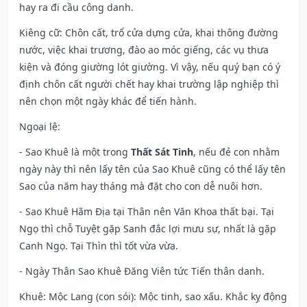
hay ra đi cầu công danh.
Kiêng cữ
: Chôn cất, trổ cửa dựng cửa, khai thông đường
nước, việc khai trương, đào ao móc giếng, các vụ thưa
kiện và đóng giường lót giường. Vì vậy, nếu quý bạn có ý
định chôn cất người chết hay khai trường lập nghiệp thì
nên chọn một ngày khác để tiến hành.
Ngoại lệ
:
- Sao Khuê là một trong
Thất Sát Tinh
, nếu đẻ con nhằm
ngày này thì nên lấy tên của Sao Khuê cũng có thể lấy tên
Sao của năm hay tháng mà đặt cho con dễ nuôi hơn.
- Sao Khuê Hãm Địa tại Thân nên Văn Khoa thất bại. Tại
Ngọ thì chỗ Tuyệt gặp Sanh đắc lợi mưu sự, nhất là gặp
Canh Ngọ. Tại Thìn thì tốt vừa vừa.
- Ngày Thân Sao Khuê Đăng Viên tức Tiến thân danh.
Khuê: Mộc Lang (con sói): Mộc tinh, sao xấu. Khắc kỵ động