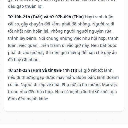
đều gặp thuận lợi.
Từ 19h-21h (Tuất) và từ 07h-09h (Thìn)
Hay tranh luận,
cãi cọ, gây chuyện đói kém, phải đề phòng. Người ra đi
tốt nhất nên hoãn lại. Phòng người người nguyền rủa,
tránh lây bệnh. Nói chung những việc như hội họp, tranh
luận, việc quan,…nên tránh đi vào giờ này. Nếu bắt buộc
phải đi vào giờ này thì nên giữ miệng để hạn ché gây ẩu
đả hay cãi nhau.
Từ 21h-23h (Hợi) và từ 09h-11h (Tị)
Là giờ rất tốt lành,
nếu đi thường gặp được may mắn. Buôn bán, kinh doanh
có lời. Người đi sắp về nhà. Phụ nữ có tin mừng. Mọi việc
trong nhà đều hòa hợp. Nếu có bệnh cầu thì sẽ khỏi, gia
đình đều mạnh khỏe.