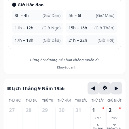
🌑 Giờ Hắc đạo
3h – 4h
(Giờ Dần)
5h – 6h
(Giờ Mão)
11h – 12h
(Giờ Ngọ)
15h – 16h
(Giờ Thân)
17h – 18h
(Giờ Dậu)
21h – 22h
(Giờ Hợi)
Đừng hỏi đường nếu bạn không muốn đi.
— Khuyết danh
Lịch Tháng 9 Năm 1956
THỨ HAI
THỨ BA
THỨ TƯ
THỨ NĂM
THỨ SÁU
THỨ BẢY
CHỦ NHẬT
27
28
29
30
31
1
2
27/7
28/7
🐐
🐒
Tân Mùi
Nhâm Thân