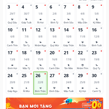
3
4
5
6
7
8
9
29/7
30/7
1/8
2/8
3/8
4/8
5/8
🐓
🐕
🐖
🐀
🐂
🐅
🐈
Quý Dậu
Giáp Tuất
Ất Hợi
Bính Tý
Đinh Sửu
Mậu Dần
Kỷ Mão
10
11
12
13
14
15
16
6/8
7/8
8/8
9/8
10/8
11/8
12/8
🐉
🐍
🐎
🐐
🐒
🐓
🐕
Canh Thìn
Tân Tỵ
Nhâm Ngọ
Quý Mùi
Giáp Thân
Ất Dậu
Bính Tuất
17
18
19
20
21
22
23
13/8
14/8
15/8
16/8
17/8
18/8
19/8
🐖
🐀
🐂
🐅
🐈
🐉
🐍
Đinh Hợi
Mậu Tý
Kỷ Sửu
Canh Dần
Tân Mão
Nhâm Thìn
Quý Tỵ
24
25
26
27
28
29
30
20/8
21/8
22/8
23/8
24/8
25/8
26/8
🐎
🐐
🐒
🐓
🐕
🐖
🐀
Giáp Ngọ
Ất Mùi
Bính Thân
Đinh Dậu
Mậu Tuất
Kỷ Hợi
Canh Tý