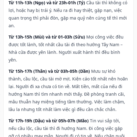
Từ 11h-13h (Ngọ) và từ 23h-01h (Tý)
Cầu tài thì không có
lợi, hoặc hay bị trái ý. Nếu ra đi hay thiệt, gặp nạn, việc
quan trọng thì phải đòn, gặp ma quỷ nên cúng tế thì mới
an.
Từ 13h-15h (Mùi) và từ 01-03h (Sửu)
Mọi công việc đều
được tốt lành, tốt nhất cầu tài đi theo hướng Tây Nam –
Nhà cửa được yên lành. Người xuất hành thì đều bình
yên.
Từ 15h-17h (Thân) và từ 03h-05h (Dần)
Mưu sự khó
thành, cầu lộc, cầu tài mờ mịt. Kiện cáo tốt nhất nên hoãn
lại. Người đi xa chưa có tin về. Mất tiền, mất của nếu đi
hướng Nam thì tìm nhanh mới thấy. Đề phòng tranh cãi,
mâu thuẫn hay miệng tiếng tầm thường. Việc làm chậm,
lâu la nhưng tốt nhất làm việc gì đều cần chắc chắn.
Từ 17h-19h (Dậu) và từ 05h-07h (Mão)
Tin vui sắp tới,
nếu cầu lộc, cầu tài thì đi hướng Nam. Đi công việc gặp
gỡ có nhiều may mắn. Người đi có tin về. Nếu chăn nuôi