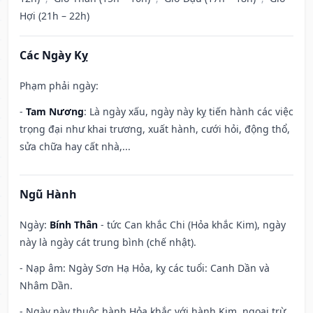
Hợi (21h – 22h)
Các Ngày Kỵ
Phạm phải ngày:
-
Tam Nương
: Là ngày xấu, ngày này kỵ tiến hành các việc
trọng đại như khai trương, xuất hành, cưới hỏi, động thổ,
sửa chữa hay cất nhà,...
Ngũ Hành
Ngày:
Bính Thân
- tức Can khắc Chi (Hỏa khắc Kim), ngày
này là ngày cát trung bình (chế nhật).
- Nạp âm: Ngày Sơn Hạ Hỏa, kỵ các tuổi: Canh Dần và
Nhâm Dần.
- Ngày này thuộc hành Hỏa khắc với hành Kim, ngoại trừ