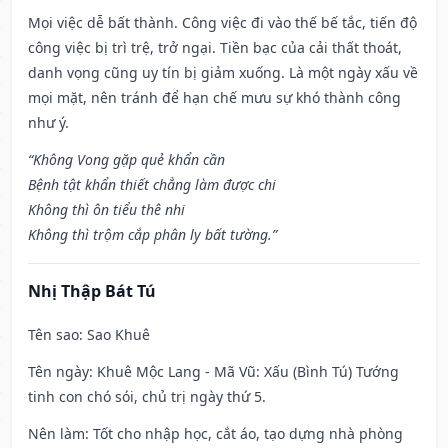
Mọi việc dễ bất thành. Công việc đi vào thế bế tắc, tiến độ
công việc bị trì trệ, trở ngại. Tiền bạc của cải thất thoát,
danh vọng cũng uy tín bị giảm xuống. Là một ngày xấu về
mọi mặt, nên tránh để hạn chế mưu sự khó thành công
như ý.
“Không Vong gặp quẻ khẩn cần
Bệnh tật khẩn thiết chẳng làm được chi
Không thì ôn tiểu thê nhi
Không thì trộm cắp phân ly bất tường.”
Nhị Thập Bát Tú
Tên sao
: Sao Khuê
Tên ngày
: Khuê Mộc Lang - Mã Vũ: Xấu (Bình Tú) Tướng
tinh con chó sói, chủ trị ngày thứ 5.
Nên làm
: Tốt cho nhập học, cắt áo, tạo dựng nhà phòng