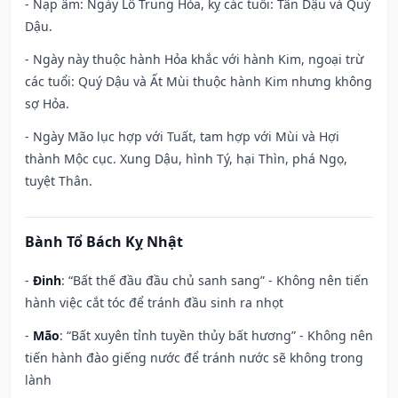
- Nạp âm: Ngày Lô Trung Hỏa, kỵ các tuổi: Tân Dậu và Quý
Dậu.
- Ngày này thuộc hành Hỏa khắc với hành Kim, ngoại trừ
các tuổi: Quý Dậu và Ất Mùi thuộc hành Kim nhưng không
sợ Hỏa.
- Ngày Mão lục hợp với Tuất, tam hợp với Mùi và Hợi
thành Mộc cục. Xung Dậu, hình Tý, hại Thìn, phá Ngọ,
tuyệt Thân.
Bành Tổ Bách Kỵ Nhật
-
Đinh
: “Bất thế đầu đầu chủ sanh sang” - Không nên tiến
hành việc cắt tóc để tránh đầu sinh ra nhọt
-
Mão
: “Bất xuyên tỉnh tuyền thủy bất hương” - Không nên
tiến hành đào giếng nước để tránh nước sẽ không trong
lành