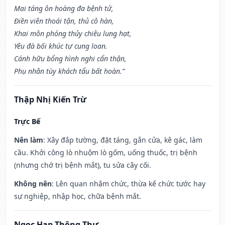
Mai táng ôn hoàng đa bệnh tử,
Điền viên thoái tận, thủ cô hàn,
Khai môn phóng thủy chiêu lung hạt,
Yêu đà bối khúc tự cung loan.
Cánh hữu bổng hình nghi cẩn thận,
Phụ nhân tùy khách tẩu bất hoàn.”
Thập Nhị Kiến Trừ
Trực Bế
Nên làm
: Xây đắp tường, đặt táng, gắn cửa, kê gác, làm
cầu. Khởi công lò nhuộm lò gốm, uống thuốc, trị bệnh
(nhưng chớ trị bệnh mắt), tu sửa cây cối.
Không nên
: Lên quan nhậm chức, thừa kế chức tước hay
sự nghiệp, nhập học, chữa bệnh mắt.
Ngọc Hạp Thông Thư