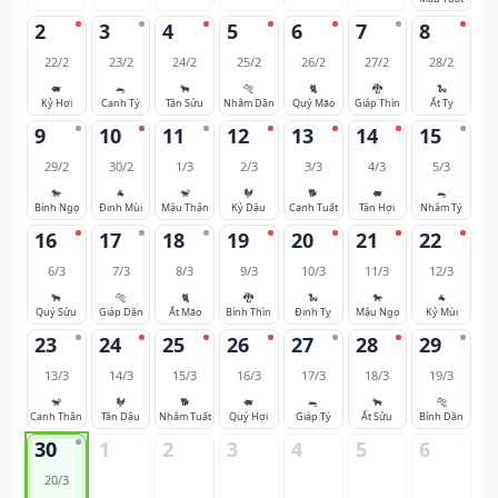
2
3
4
5
6
7
8
22/2
23/2
24/2
25/2
26/2
27/2
28/2
🐖
🐀
🐂
🐅
🐈
🐉
🐍
Kỷ Hợi
Canh Tý
Tân Sửu
Nhâm Dần
Quý Mão
Giáp Thìn
Ất Tỵ
9
10
11
12
13
14
15
29/2
30/2
1/3
2/3
3/3
4/3
5/3
🐎
🐐
🐒
🐓
🐕
🐖
🐀
Bính Ngọ
Đinh Mùi
Mậu Thân
Kỷ Dậu
Canh Tuất
Tân Hợi
Nhâm Tý
16
17
18
19
20
21
22
6/3
7/3
8/3
9/3
10/3
11/3
12/3
🐂
🐅
🐈
🐉
🐍
🐎
🐐
Quý Sửu
Giáp Dần
Ất Mão
Bính Thìn
Đinh Tỵ
Mậu Ngọ
Kỷ Mùi
23
24
25
26
27
28
29
13/3
14/3
15/3
16/3
17/3
18/3
19/3
🐒
🐓
🐕
🐖
🐀
🐂
🐅
Canh Thân
Tân Dậu
Nhâm Tuất
Quý Hợi
Giáp Tý
Ất Sửu
Bính Dần
30
1
2
3
4
5
6
20/3