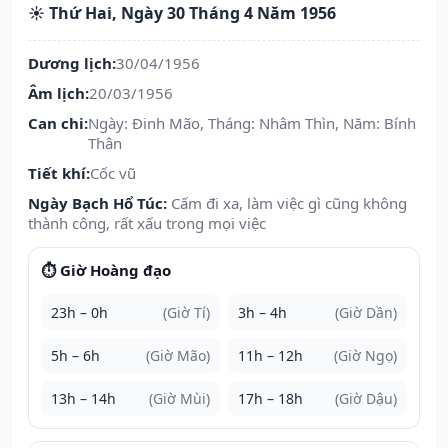
☀️ Thứ Hai, Ngày 30 Tháng 4 Năm 1956
Dương lịch:
30/04/1956
Âm lịch:
20/03/1956
Can chi:
Ngày: Đinh Mão, Tháng: Nhâm Thìn, Năm: Bính
Thân
Tiết khí:
Cốc vũ
Ngày Bạch Hổ Túc:
Cấm đi xa, làm việc gì cũng không
thành công, rất xấu trong mọi việc
⏱️ Giờ Hoàng đạo
23h – 0h
(Giờ Tí)
3h – 4h
(Giờ Dần)
5h – 6h
(Giờ Mão)
11h – 12h
(Giờ Ngọ)
13h – 14h
(Giờ Mùi)
17h – 18h
(Giờ Dậu)