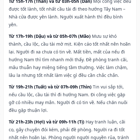
Từ 15h-17h (Thân) và từ 03h-05h (Dần)
Mọi công việc đều
được tốt lành, tốt nhất cầu tài đi theo hướng Tây Nam –
Nhà cửa được yên lành. Người xuất hành thì đều bình
yên.
Từ 17h-19h (Dậu) và từ 05h-07h (Mão)
Mưu sự khó
thành, cầu lộc, cầu tài mờ mịt. Kiện cáo tốt nhất nên hoãn
lại. Người đi xa chưa có tin về. Mất tiền, mất của nếu đi
hướng Nam thì tìm nhanh mới thấy. Đề phòng tranh cãi,
mâu thuẫn hay miệng tiếng tầm thường. Việc làm chậm,
lâu la nhưng tốt nhất làm việc gì đều cần chắc chắn.
Từ 19h-21h (Tuất) và từ 07h-09h (Thìn)
Tin vui sắp tới,
nếu cầu lộc, cầu tài thì đi hướng Nam. Đi công việc gặp
gỡ có nhiều may mắn. Người đi có tin về. Nếu chăn nuôi
đều gặp thuận lợi.
Từ 21h-23h (Hợi) và từ 09h-11h (Tị)
Hay tranh luận, cãi
cọ, gây chuyện đói kém, phải đề phòng. Người ra đi tốt
nhất nên hoãn lại. Phòng người người nguyền rủa, tránh