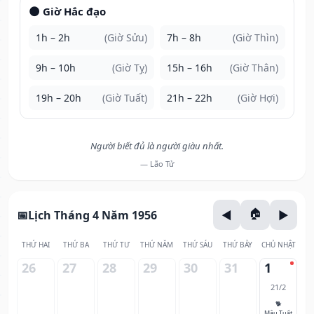
🌑 Giờ Hắc đạo
1h – 2h
(Giờ Sửu)
7h – 8h
(Giờ Thìn)
9h – 10h
(Giờ Tỵ)
15h – 16h
(Giờ Thân)
19h – 20h
(Giờ Tuất)
21h – 22h
(Giờ Hợi)
Người biết đủ là người giàu nhất.
— Lão Tử
Lịch Tháng 4 Năm 1956
THỨ HAI
THỨ BA
THỨ TƯ
THỨ NĂM
THỨ SÁU
THỨ BẢY
CHỦ NHẬT
26
27
28
29
30
31
1
21/2
🐕
Mậu Tuất