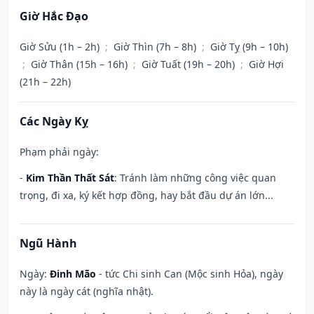
Giờ Hắc Đạo
Giờ Sửu (1h – 2h)
;
Giờ Thìn (7h – 8h)
;
Giờ Tỵ (9h – 10h)
;
Giờ Thân (15h – 16h)
;
Giờ Tuất (19h – 20h)
;
Giờ Hợi
(21h – 22h)
Các Ngày Kỵ
Phạm phải ngày:
-
Kim Thần Thất Sát
: Tránh làm những công việc quan
trọng, đi xa, ký kết hợp đồng, hay bắt đầu dự án lớn...
Ngũ Hành
Ngày:
Đinh Mão
- tức Chi sinh Can (Mộc sinh Hỏa), ngày
này là ngày cát (nghĩa nhật).