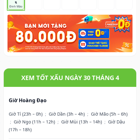
🐈
Đinh Mão
XEM TỐT XẤU NGÀY 30 THÁNG 4
Giờ Hoàng Đạo
Giờ Tí (23h – 0h)
;
Giờ Dần (3h – 4h)
;
Giờ Mão (5h – 6h)
;
Giờ Ngọ (11h – 12h)
;
Giờ Mùi (13h – 14h)
;
Giờ Dậu
(17h – 18h)