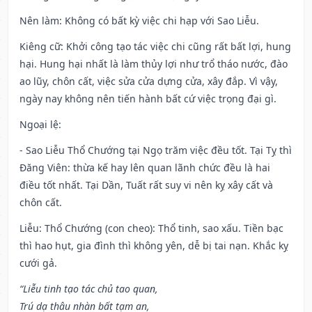
Nên làm
: Không có bất kỳ việc chi hạp với Sao Liễu.
Kiêng cữ
: Khởi công tạo tác việc chi cũng rất bất lợi, hung
hại. Hung hại nhất là làm thủy lợi như trổ tháo nước, đào
ao lũy, chôn cất, việc sửa cửa dựng cửa, xây đắp. Vì vậy,
ngày nay không nên tiến hành bất cứ việc trọng đại gì.
Ngoại lệ
:
- Sao Liễu Thổ Chướng tại Ngọ trăm việc đều tốt. Tại Tỵ thì
Đăng Viên: thừa kế hay lên quan lãnh chức đều là hai
điều tốt nhất. Tại Dần, Tuất rất suy vi nên kỵ xây cất và
chôn cất.
Liễu: Thổ Chướng (con cheo): Thổ tinh, sao xấu. Tiền bạc
thì hao hụt, gia đình thì không yên, dễ bị tai nạn. Khắc kỵ
cưới gả.
“Liễu tinh tạo tác chủ tao quan,
Trú dạ thâu nhàn bất tạm an,