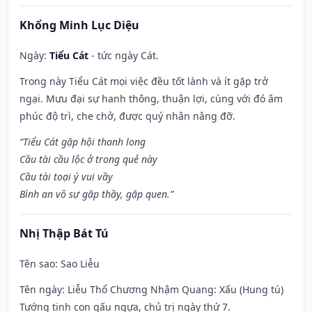
Khổng Minh Lục Diệu
Ngày:
Tiểu Cát
- tức ngày Cát.
Trong này Tiểu Cát mọi việc đều tốt lành và ít gặp trở
ngại. Mưu đại sự hanh thông, thuận lợi, cùng với đó âm
phúc độ trì, che chở, được quý nhân nâng đỡ.
“Tiểu Cát gặp hội thanh long
Cầu tài cầu lộc ở trong quẻ này
Cầu tài toại ý vui vầy
Bình an vô sự gặp thầy, gặp quen.”
Nhị Thập Bát Tú
Tên sao
: Sao Liễu
Tên ngày
: Liễu Thổ Chương Nhậm Quang: Xấu (Hung tú)
Tướng tinh con gấu ngựa, chủ trị ngày thứ 7.