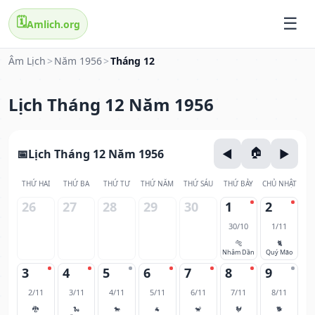
🗓️
Amlich.org
Âm Lịch
>
Năm 1956
>
Tháng 12
Lịch Tháng 12 Năm 1956
Lịch Tháng 12 Năm 1956
THỨ HAI
THỨ BA
THỨ TƯ
THỨ NĂM
THỨ SÁU
THỨ BẢY
CHỦ NHẬT
26
27
28
29
30
1
2
30/10
1/11
🐅
🐈
Nhâm Dần
Quý Mão
3
4
5
6
7
8
9
2/11
3/11
4/11
5/11
6/11
7/11
8/11
🐉
🐍
🐎
🐐
🐒
🐓
🐕