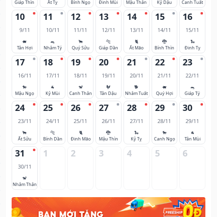
Giáp Thìn
Ất Tỵ
Bính Ngọ
Đinh Mùi
Mậu Thân
Kỷ Dậu
Canh Tuất
10
11
12
13
14
15
16
9/11
10/11
11/11
12/11
13/11
14/11
15/11
🐖
🐀
🐂
🐅
🐈
🐉
🐍
Tân Hợi
Nhâm Tý
Quý Sửu
Giáp Dần
Ất Mão
Bính Thìn
Đinh Tỵ
17
18
19
20
21
22
23
16/11
17/11
18/11
19/11
20/11
21/11
22/11
🐎
🐐
🐒
🐓
🐕
🐖
🐀
Mậu Ngọ
Kỷ Mùi
Canh Thân
Tân Dậu
Nhâm Tuất
Quý Hợi
Giáp Tý
24
25
26
27
28
29
30
23/11
24/11
25/11
26/11
27/11
28/11
29/11
🐂
🐅
🐈
🐉
🐍
🐎
🐐
Ất Sửu
Bính Dần
Đinh Mão
Mậu Thìn
Kỷ Tỵ
Canh Ngọ
Tân Mùi
31
1
2
3
4
5
6
30/11
🐒
Nhâm Thân