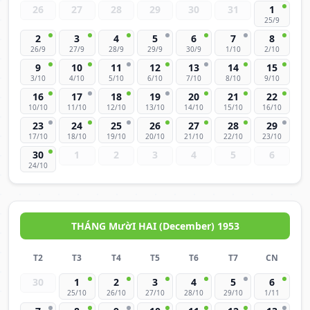
26
27
28
29
30
31
1
25/9
2
3
4
5
6
7
8
26/9
27/9
28/9
29/9
30/9
1/10
2/10
9
10
11
12
13
14
15
3/10
4/10
5/10
6/10
7/10
8/10
9/10
16
17
18
19
20
21
22
10/10
11/10
12/10
13/10
14/10
15/10
16/10
23
24
25
26
27
28
29
17/10
18/10
19/10
20/10
21/10
22/10
23/10
30
1
2
3
4
5
6
24/10
THÁNG MườI HAI (December) 1953
T2
T3
T4
T5
T6
T7
CN
30
1
2
3
4
5
6
25/10
26/10
27/10
28/10
29/10
1/11