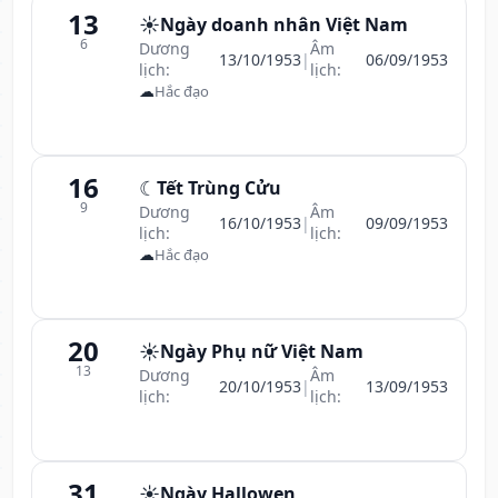
13
☀️
Ngày doanh nhân Việt Nam
6
Dương
Âm
13/10/1953
|
06/09/1953
lịch:
lịch:
☁
Hắc đạo
16
☾
Tết Trùng Cửu
9
Dương
Âm
16/10/1953
|
09/09/1953
lịch:
lịch:
☁
Hắc đạo
20
☀️
Ngày Phụ nữ Việt Nam
13
Dương
Âm
20/10/1953
|
13/09/1953
lịch:
lịch:
31
☀️
Ngày Hallowen