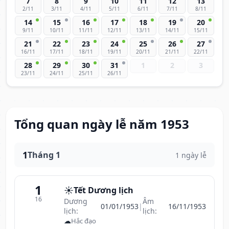
7
8
9
10
11
12
13
2/11
3/11
4/11
5/11
6/11
7/11
8/11
14
15
16
17
18
19
20
9/11
10/11
11/11
12/11
13/11
14/11
15/11
21
22
23
24
25
26
27
16/11
17/11
18/11
19/11
20/11
21/11
22/11
28
29
30
31
1
2
3
23/11
24/11
25/11
26/11
Tổng quan ngày lễ năm 1953
1
Tháng 1
1 ngày lễ
1
☀️
Tết Dương lịch
16
Dương
Âm
01/01/1953
|
16/11/1953
lịch:
lịch:
☁
Hắc đạo