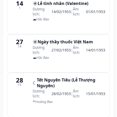
14
☀️
Lễ tình nhân (Valentine)
1
Dương
Âm
14/02/1953
|
01/01/1953
lịch:
lịch:
☁
Hắc đạo
27
☀️
Ngày thầy thuốc Việt Nam
14
Dương
Âm
27/02/1953
|
14/01/1953
lịch:
lịch:
☁
Hắc đạo
28
Tết Nguyên Tiêu (Lễ Thượng
☾
15
Nguyên)
Dương
Âm
28/02/1953
|
15/01/1953
lịch:
lịch:
⭐
Hoàng đạo