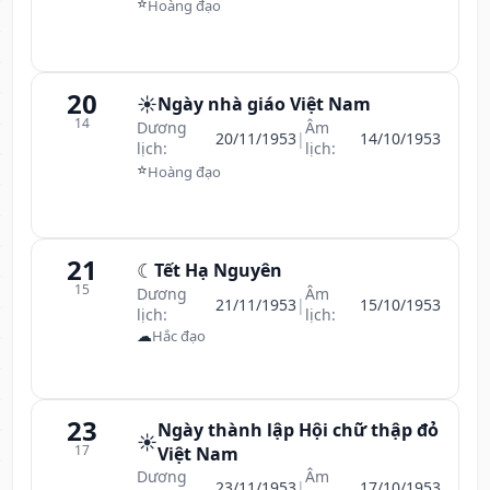
⭐
Hoàng đạo
20
☀️
Ngày nhà giáo Việt Nam
14
Dương
Âm
20/11/1953
|
14/10/1953
lịch:
lịch:
⭐
Hoàng đạo
21
☾
Tết Hạ Nguyên
15
Dương
Âm
21/11/1953
|
15/10/1953
lịch:
lịch:
☁
Hắc đạo
23
Ngày thành lập Hội chữ thập đỏ
☀️
17
Việt Nam
Dương
Âm
23/11/1953
|
17/10/1953