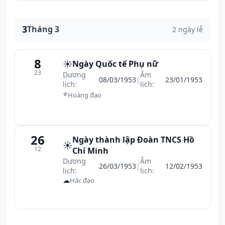
3
Tháng 3
2 ngày lễ
8
☀️
Ngày Quốc tế Phụ nữ
23
Dương
Âm
08/03/1953
|
23/01/1953
lịch:
lịch:
⭐
Hoàng đạo
26
Ngày thành lập Đoàn TNCS Hồ
☀️
12
Chí Minh
Dương
Âm
26/03/1953
|
12/02/1953
lịch:
lịch:
☁
Hắc đạo