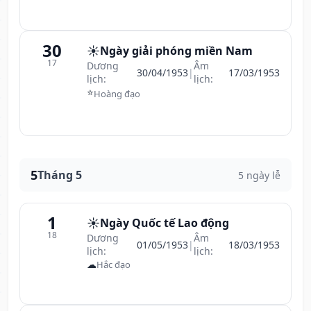
30
☀️
Ngày giải phóng miền Nam
17
Dương
Âm
30/04/1953
|
17/03/1953
lịch:
lịch:
⭐
Hoàng đạo
5
Tháng 5
5 ngày lễ
1
☀️
Ngày Quốc tế Lao động
18
Dương
Âm
01/05/1953
|
18/03/1953
lịch:
lịch:
☁
Hắc đạo