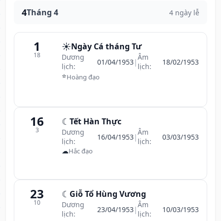
4
Tháng 4
4 ngày lễ
1
☀️
Ngày Cá tháng Tư
18
Dương
Âm
01/04/1953
|
18/02/1953
lịch:
lịch:
⭐
Hoàng đạo
16
☾
Tết Hàn Thực
3
Dương
Âm
16/04/1953
|
03/03/1953
lịch:
lịch:
☁
Hắc đạo
23
☾
Giỗ Tổ Hùng Vương
10
Dương
Âm
23/04/1953
|
10/03/1953
lịch:
lịch: