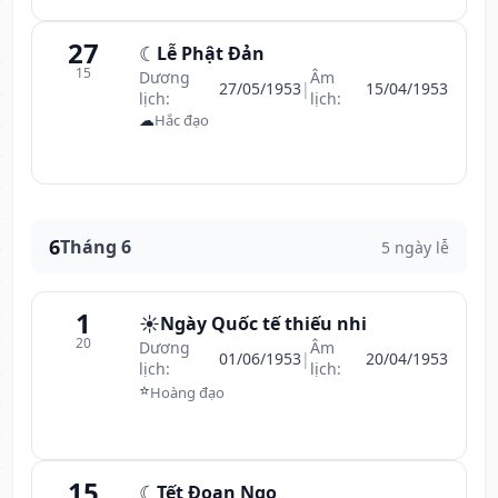
27
☾
Lễ Phật Đản
15
Dương
Âm
27/05/1953
|
15/04/1953
lịch:
lịch:
☁
Hắc đạo
6
Tháng 6
5 ngày lễ
1
☀️
Ngày Quốc tế thiếu nhi
20
Dương
Âm
01/06/1953
|
20/04/1953
lịch:
lịch:
⭐
Hoàng đạo
15
☾
Tết Đoan Ngọ