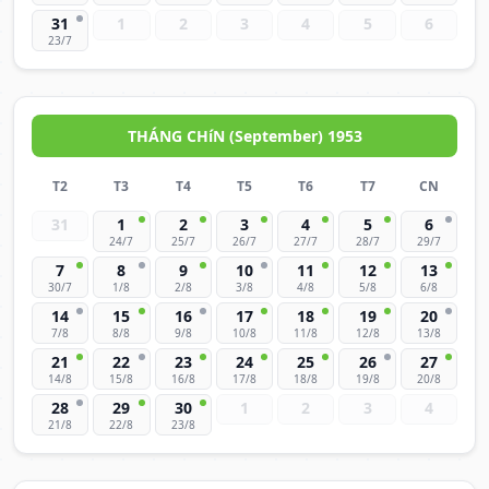
31
1
2
3
4
5
6
23/7
THÁNG CHíN (September) 1953
T2
T3
T4
T5
T6
T7
CN
31
1
2
3
4
5
6
24/7
25/7
26/7
27/7
28/7
29/7
7
8
9
10
11
12
13
30/7
1/8
2/8
3/8
4/8
5/8
6/8
14
15
16
17
18
19
20
7/8
8/8
9/8
10/8
11/8
12/8
13/8
21
22
23
24
25
26
27
14/8
15/8
16/8
17/8
18/8
19/8
20/8
28
29
30
1
2
3
4
21/8
22/8
23/8