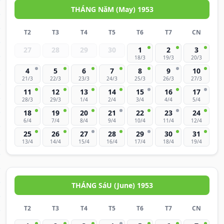
THÁNG NăM (May) 1953
T2
T3
T4
T5
T6
T7
CN
27
28
29
30
1
2
3
18/3
19/3
20/3
4
5
6
7
8
9
10
21/3
22/3
23/3
24/3
25/3
26/3
27/3
11
12
13
14
15
16
17
28/3
29/3
1/4
2/4
3/4
4/4
5/4
18
19
20
21
22
23
24
6/4
7/4
8/4
9/4
10/4
11/4
12/4
25
26
27
28
29
30
31
13/4
14/4
15/4
16/4
17/4
18/4
19/4
THÁNG SáU (June) 1953
T2
T3
T4
T5
T6
T7
CN