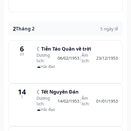
2
Tháng 2
5 ngày lễ
6
☾
Tiễn Táo Quân về trời
23
Dương
Âm
06/02/1953
|
23/12/1953
lịch:
lịch:
☁
Hắc đạo
14
☾
Tết Nguyên Đán
1
Dương
Âm
14/02/1953
|
01/01/1953
lịch:
lịch:
☁
Hắc đạo