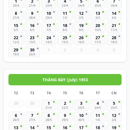
1
2
3
4
5
6
7
20/4
21/4
22/4
23/4
24/4
25/4
26/4
8
9
10
11
12
13
14
27/4
28/4
29/4
1/5
2/5
3/5
4/5
15
16
17
18
19
20
21
5/5
6/5
7/5
8/5
9/5
10/5
11/5
22
23
24
25
26
27
28
12/5
13/5
14/5
15/5
16/5
17/5
18/5
29
30
1
2
3
4
5
19/5
20/5
THÁNG BảY (July) 1953
T2
T3
T4
T5
T6
T7
CN
29
30
1
2
3
4
5
21/5
22/5
23/5
24/5
25/5
6
7
8
9
10
11
12
26/5
27/5
28/5
29/5
30/5
1/6
2/6
13
14
15
16
17
18
19