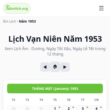
🗓️
Amlich.org
Âm Lịch
>
Năm 1953
Lịch Vạn Niên Năm 1953
Xem Lịch Âm - Dương, Ngày Tốt Xấu, Ngày Lễ Tết trong
12 tháng
THÁNG MộT (January) 1953
T2
T3
T4
T5
T6
T7
CN
29
30
31
1
2
3
4