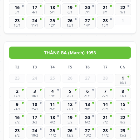
16
17
18
19
20
21
22
3/1
4/1
5/1
6/1
7/1
8/1
9/1
23
24
25
26
27
28
1
10/1
11/1
12/1
13/1
14/1
15/1
THÁNG BA (March) 1953
T2
T3
T4
T5
T6
T7
CN
23
24
25
26
27
28
1
16/1
2
3
4
5
6
7
8
17/1
18/1
19/1
20/1
21/1
22/1
23/1
9
10
11
12
13
14
15
24/1
25/1
26/1
27/1
28/1
29/1
1/2
16
17
18
19
20
21
22
2/2
3/2
4/2
5/2
6/2
7/2
8/2
23
24
25
26
27
28
29
9/2
10/2
11/2
12/2
13/2
14/2
15/2