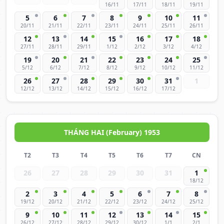
16/11
17/11
18/11
19/11
5
6
7
8
9
10
11
20/11
21/11
22/11
23/11
24/11
25/11
26/11
12
13
14
15
16
17
18
27/11
28/11
29/11
1/12
2/12
3/12
4/12
19
20
21
22
23
24
25
5/12
6/12
7/12
8/12
9/12
10/12
11/12
26
27
28
29
30
31
1
12/12
13/12
14/12
15/12
16/12
17/12
THÁNG HAI (February) 1953
T2
T3
T4
T5
T6
T7
CN
26
27
28
29
30
31
1
18/12
2
3
4
5
6
7
8
19/12
20/12
21/12
22/12
23/12
24/12
25/12
9
10
11
12
13
14
15
26/12
27/12
28/12
29/12
30/12
1/1
2/1