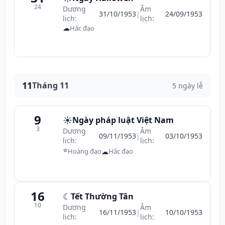
24
Dương
Âm
31/10/1953
|
24/09/1953
lịch:
lịch:
☁
Hắc đạo
11
Tháng 11
5 ngày lễ
9
☀️
Ngày pháp luật Việt Nam
3
Dương
Âm
09/11/1953
|
03/10/1953
lịch:
lịch:
⭐
☁
Hoàng đạo
Hắc đạo
16
☾
Tết Thường Tân
10
Dương
Âm
16/11/1953
|
10/10/1953
lịch:
lịch: