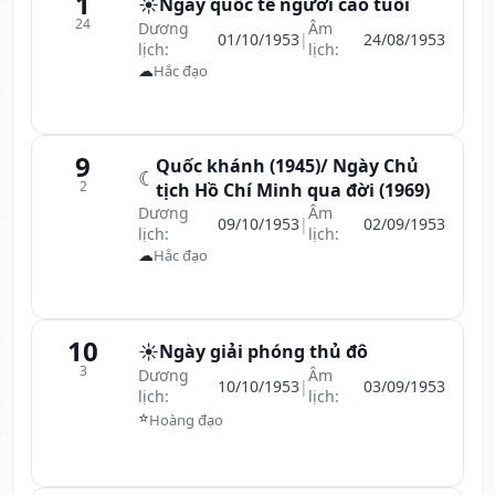
1
☀️
Ngày quốc tế người cao tuổi
24
Dương
Âm
01/10/1953
|
24/08/1953
lịch:
lịch:
☁
Hắc đạo
9
Quốc khánh (1945)/ Ngày Chủ
☾
2
tịch Hồ Chí Minh qua đời (1969)
Dương
Âm
09/10/1953
|
02/09/1953
lịch:
lịch:
☁
Hắc đạo
10
☀️
Ngày giải phóng thủ đô
3
Dương
Âm
10/10/1953
|
03/09/1953
lịch:
lịch:
⭐
Hoàng đạo