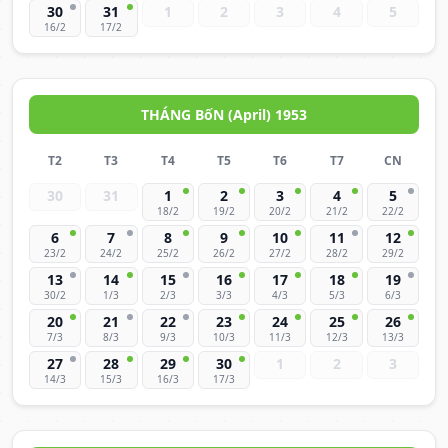
30
31
1
2
3
4
5
16/2
17/2
THÁNG BốN (April) 1953
T2
T3
T4
T5
T6
T7
CN
30
31
1
2
3
4
5
18/2
19/2
20/2
21/2
22/2
6
7
8
9
10
11
12
23/2
24/2
25/2
26/2
27/2
28/2
29/2
13
14
15
16
17
18
19
30/2
1/3
2/3
3/3
4/3
5/3
6/3
20
21
22
23
24
25
26
7/3
8/3
9/3
10/3
11/3
12/3
13/3
27
28
29
30
1
2
3
14/3
15/3
16/3
17/3