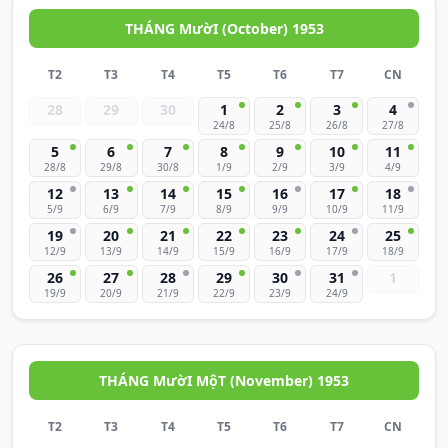
THÁNG MườI (October) 1953
T2
T3
T4
T5
T6
T7
CN
28
29
30
1
2
3
4
24/8
25/8
26/8
27/8
5
6
7
8
9
10
11
28/8
29/8
30/8
1/9
2/9
3/9
4/9
12
13
14
15
16
17
18
5/9
6/9
7/9
8/9
9/9
10/9
11/9
19
20
21
22
23
24
25
12/9
13/9
14/9
15/9
16/9
17/9
18/9
26
27
28
29
30
31
1
19/9
20/9
21/9
22/9
23/9
24/9
THÁNG MườI MộT (November) 1953
T2
T3
T4
T5
T6
T7
CN