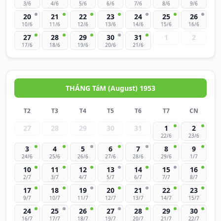
3/6
4/6
5/6
6/6
7/6
8/6
9/6
20
21
22
23
24
25
26
10/6
11/6
12/6
13/6
14/6
15/6
16/6
27
28
29
30
31
1
2
17/6
18/6
19/6
20/6
21/6
THÁNG TáM (August) 1953
T2
T3
T4
T5
T6
T7
CN
27
28
29
30
31
1
2
22/6
23/6
3
4
5
6
7
8
9
24/6
25/6
26/6
27/6
28/6
29/6
1/7
10
11
12
13
14
15
16
2/7
3/7
4/7
5/7
6/7
7/7
8/7
17
18
19
20
21
22
23
9/7
10/7
11/7
12/7
13/7
14/7
15/7
24
25
26
27
28
29
30
16/7
17/7
18/7
19/7
20/7
21/7
22/7