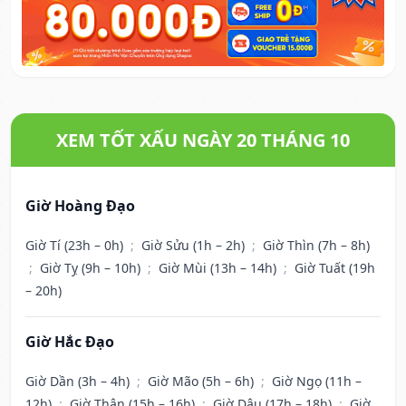
XEM TỐT XẤU NGÀY 20 THÁNG 10
Giờ Hoàng Đạo
Giờ Tí (23h – 0h)
;
Giờ Sửu (1h – 2h)
;
Giờ Thìn (7h – 8h)
;
Giờ Tỵ (9h – 10h)
;
Giờ Mùi (13h – 14h)
;
Giờ Tuất (19h
– 20h)
Giờ Hắc Đạo
Giờ Dần (3h – 4h)
;
Giờ Mão (5h – 6h)
;
Giờ Ngọ (11h –
12h)
;
Giờ Thân (15h – 16h)
;
Giờ Dậu (17h – 18h)
;
Giờ