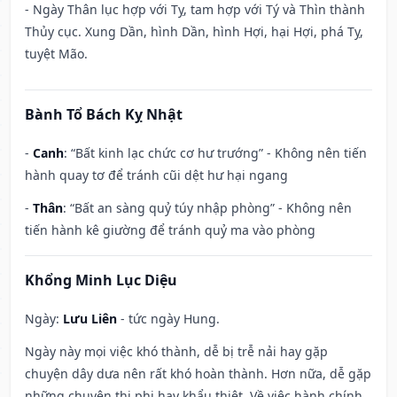
- Ngày Thân lục hợp với Tỵ, tam hợp với Tý và Thìn thành
Thủy cục. Xung Dần, hình Dần, hình Hợi, hại Hợi, phá Tỵ,
tuyệt Mão.
Bành Tổ Bách Kỵ Nhật
-
Canh
: “Bất kinh lạc chức cơ hư trướng” - Không nên tiến
hành quay tơ để tránh cũi dệt hư hại ngang
-
Thân
: “Bất an sàng quỷ túy nhập phòng” - Không nên
tiến hành kê giường để tránh quỷ ma vào phòng
Khổng Minh Lục Diệu
Ngày:
Lưu Liên
- tức ngày Hung.
Ngày này mọi việc khó thành, dễ bị trễ nải hay gặp
chuyện dây dưa nên rất khó hoàn thành. Hơn nữa, dễ gặp
những chuyện thị phi hay khẩu thiệt. Về việc hành chính,