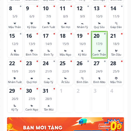
8
9
10
11
12
13
14
5/9
6/9
7/9
8/9
9/9
10/9
11/9
🐒
🐓
🐕
🐖
🐀
🐂
🐅
Mậu Thân
Kỷ Dậu
Canh Tuất
Tân Hợi
Nhâm Tý
Quý Sửu
Giáp Dần
15
16
17
18
19
20
21
12/9
13/9
14/9
15/9
16/9
17/9
18/9
🐈
🐉
🐍
🐎
🐐
🐒
🐓
Ất Mão
Bính Thìn
Đinh Tỵ
Mậu Ngọ
Kỷ Mùi
Canh Thân
Tân Dậu
22
23
24
25
26
27
28
19/9
20/9
21/9
22/9
23/9
24/9
25/9
🐕
🐖
🐀
🐂
🐅
🐈
🐉
Nhâm Tuất
Quý Hợi
Giáp Tý
Ất Sửu
Bính Dần
Đinh Mão
Mậu Thìn
29
30
31
1
2
3
4
26/9
27/9
28/9
🐍
🐎
🐐
Kỷ Tỵ
Canh Ngọ
Tân Mùi