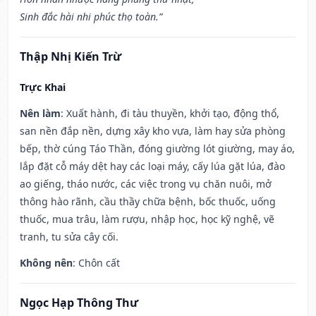
Sinh đắc hài nhi phúc thọ toàn.”
Thập Nhị Kiến Trừ
Trực Khai
Nên làm
: Xuất hành, đi tàu thuyền, khởi tạo, động thổ,
san nền đắp nền, dựng xây kho vựa, làm hay sửa phòng
bếp, thờ cúng Táo Thần, đóng giường lót giường, may áo,
lắp đặt cỗ máy dệt hay các loại máy, cấy lúa gặt lúa, đào
ao giếng, tháo nước, các việc trong vụ chăn nuôi, mở
thông hào rãnh, cầu thầy chữa bệnh, bốc thuốc, uống
thuốc, mua trâu, làm rượu, nhập học, học kỹ nghệ, vẽ
tranh, tu sửa cây cối.
Không nên
: Chôn cất
Ngọc Hạp Thông Thư