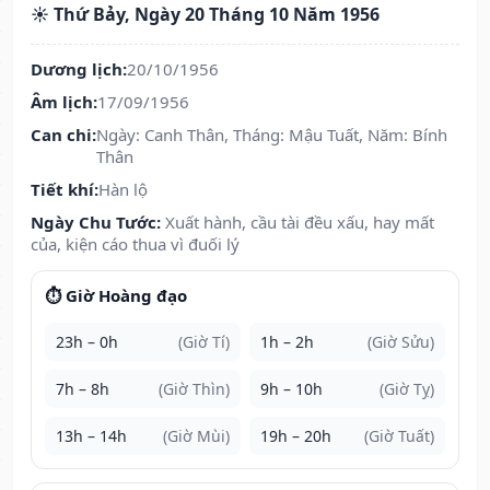
☀️ Thứ Bảy, Ngày 20 Tháng 10 Năm 1956
Dương lịch:
20/10/1956
Âm lịch:
17/09/1956
Can chi:
Ngày: Canh Thân, Tháng: Mậu Tuất, Năm: Bính
Thân
Tiết khí:
Hàn lộ
Ngày Chu Tước:
Xuất hành, cầu tài đều xấu, hay mất
của, kiện cáo thua vì đuối lý
⏱️ Giờ Hoàng đạo
23h – 0h
(Giờ Tí)
1h – 2h
(Giờ Sửu)
7h – 8h
(Giờ Thìn)
9h – 10h
(Giờ Tỵ)
13h – 14h
(Giờ Mùi)
19h – 20h
(Giờ Tuất)