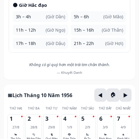
🌑 Giờ Hắc đạo
3h – 4h
(Giờ Dần)
5h – 6h
(Giờ Mão)
11h – 12h
(Giờ Ngọ)
15h – 16h
(Giờ Thân)
17h – 18h
(Giờ Dậu)
21h – 22h
(Giờ Hợi)
Không có gì quý hơn một trái tim chân thành.
— Khuyết Danh
Lịch Tháng 10 Năm 1956
THỨ HAI
THỨ BA
THỨ TƯ
THỨ NĂM
THỨ SÁU
THỨ BẢY
CHỦ NHẬT
1
2
3
4
5
6
7
27/8
28/8
29/8
1/9
2/9
3/9
4/9
🐂
🐅
🐈
🐉
🐍
🐎
🐐
Tân Sửu
Nhâm Dần
Quý Mão
Giáp Thìn
Ất Tỵ
Bính Ngọ
Đinh Mùi