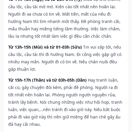
cầu lộc, cầu tài mờ mịt. Kiện cáo tốt nhất nên hoãn lại.
Người đi xa chưa có tin về. Mất tiền, mất của nếu đi
hướng Nam thì tìm nhanh mới thấy. Đề phòng tranh cãi,
mâu thuẫn hay miệng tiếng tầm thường. Việc làm chậm,
lâu la nhưng tốt nhất làm việc gì đều cần chắc chắn.
Từ 13h-15h (Mùi) và từ 01-03h (Sửu)
Tin vui sắp tới, nếu
cầu lộc, cầu tài thì đi hướng Nam. Đi công việc gặp gỡ có
nhiều may mắn. Người đi có tin về. Nếu chăn nuôi đều
gặp thuận lợi.
Từ 15h-17h (Thân) và từ 03h-05h (Dần)
Hay tranh luận,
cãi cọ, gây chuyện đói kém, phải đề phòng. Người ra đi
tốt nhất nên hoãn lại. Phòng người người nguyền rủa,
tránh lây bệnh. Nói chung những việc như hội họp, tranh
luận, việc quan,…nên tránh đi vào giờ này. Nếu bắt buộc
phải đi vào giờ này thì nên giữ miệng để hạn ché gây ẩu
đả hay cãi nhau.