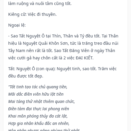
làm ruộng và nuôi tằm cũng tốt.
Kiêng cữ
: Việc đi thuyền.
Ngoại lệ
:
- Sao Tất Nguyệt Ô tại Thìn, Thân và Tý đều tốt. Tại Thân
hiệu là Nguyệt Quải Khôn Sơn, tức là trăng treo đầu núi
Tây Nam nên rất là tốt. Sao Tất Đăng Viên ở ngày Thân
việc cưới gả hay chôn cất là 2 việc ĐẠI KIẾT.
Tất: Nguyệt Ô (con quạ): Nguyệt tinh, sao tốt. Trăm việc
đều được tốt đẹp.
“Tất tinh tạo tác chủ quang tiền,
Mãi dắc điền viên hữu lật tiền
Mai táng thử nhật thiêm quan chức,
Điền tàm đại thực lai phong niên
Khai môn phóng thủy đa cát lật,
Hợp gia nhân khẩu đắc an nhiên,
Hôn nhân nhược năng phùng thử nhật,