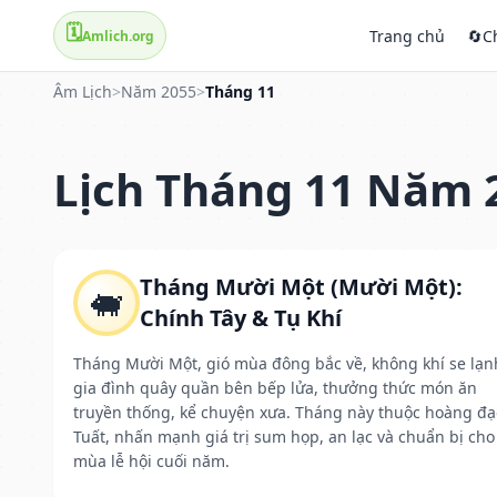
🗓️
Trang chủ
🔄
C
Amlich.org
Âm Lịch
>
Năm 2055
>
Tháng 11
Lịch Tháng 11 Năm 
Tháng Mười Một (Mười Một):
🐖
Chính Tây & Tụ Khí
Tháng Mười Một, gió mùa đông bắc về, không khí se lạn
gia đình quây quần bên bếp lửa, thưởng thức món ăn
truyền thống, kể chuyện xưa. Tháng này thuộc hoàng đạ
Tuất, nhấn mạnh giá trị sum họp, an lạc và chuẩn bị cho
mùa lễ hội cuối năm.