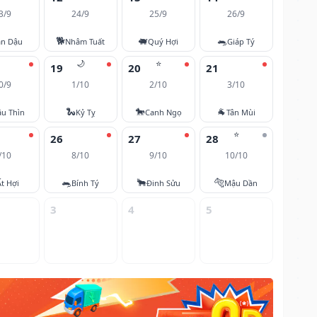
3/9
24/9
25/9
26/9
🐕
🐖
🐀
ân Dậu
Nhâm Tuất
Quý Hợi
Giáp Tý
🌙
⭐
19
20
21
0/9
1/10
2/10
3/10
🐍
🐎
🐐
u Thìn
Kỷ Tỵ
Canh Ngọ
Tân Mùi
⭐
26
27
28
/10
8/10
9/10
10/10
🐀
🐂
🐅
Ất Hợi
Bính Tý
Đinh Sửu
Mậu Dần
3
4
5