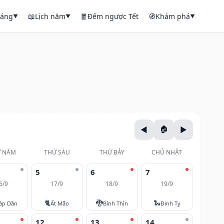
háng
📖
Lịch năm
🧧
Đếm ngược Tết
🧭
Khám phá
▼
▼
▼
 NĂM
THỨ SÁU
THỨ BẢY
CHỦ NHẬT
5
6
7
6/9
17/9
18/9
19/9
🐈
🐉
🐍
áp Dần
Ất Mão
Bính Thìn
Đinh Tỵ
12
13
14