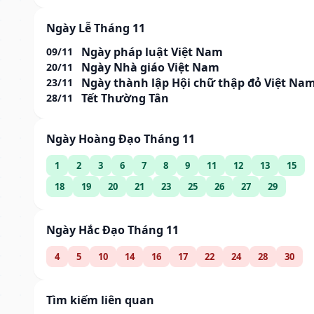
Ngày Lễ Tháng 11
Ngày pháp luật Việt Nam
09/11
Ngày Nhà giáo Việt Nam
20/11
Ngày thành lập Hội chữ thập đỏ Việt Na
23/11
Tết Thường Tân
28/11
Ngày Hoàng Đạo Tháng 11
1
2
3
6
7
8
9
11
12
13
15
18
19
20
21
23
25
26
27
29
Ngày Hắc Đạo Tháng 11
4
5
10
14
16
17
22
24
28
30
Tìm kiếm liên quan