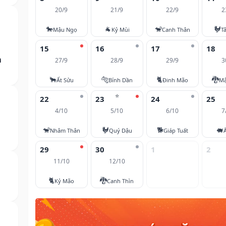
20/9
21/9
22/9
2
🐎
🐐
🐒
🐓
Mậu Ngọ
Kỷ Mùi
Canh Thân
T
15
16
17
18
m
27/9
28/9
29/9
3
🐂
🐅
🐈
🐉
Ất Sửu
Bính Dần
Đinh Mão
Mậ
⭐
22
23
24
25
4/10
5/10
6/10
7
🐒
🐓
🐕
🐖
Nhâm Thân
Quý Dậu
Giáp Tuất
29
30
1
2
11/10
12/10
🐈
🐉
Kỷ Mão
Canh Thìn