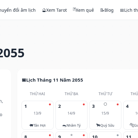
🃏
huyển đổi âm lịch
🔮
Xem Tarot
Xem quẻ
📝
Blog
📅
Lịch t
2055
Lịch Tháng 11 Năm 2055
THỨ HAI
THỨ BA
THỨ TƯ
THỨ
h,
🌕
1
2
3
4
13/9
14/9
15/9
1
o
🐖
🐀
🐂
🐅
Tân Hợi
Nhâm Tý
Quý Sửu
Gi
⭐
8
9
10
11