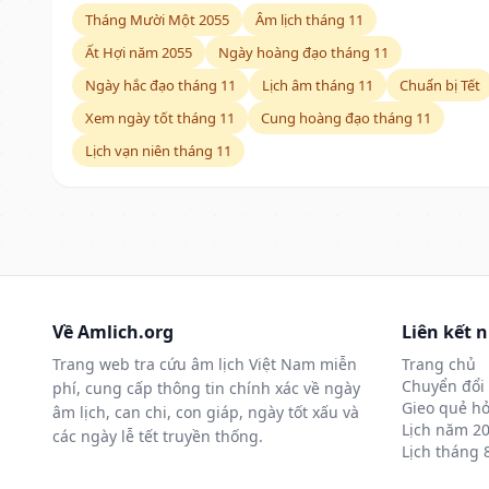
Tháng Mười Một 2055
Âm lịch tháng 11
Ất Hợi năm 2055
Ngày hoàng đạo tháng 11
Ngày hắc đạo tháng 11
Lịch âm tháng 11
Chuẩn bị Tết
Xem ngày tốt tháng 11
Cung hoàng đạo tháng 11
Lịch vạn niên tháng 11
Về Amlich.org
Liên kết 
Trang web tra cứu âm lịch Việt Nam miễn
Trang chủ
Chuyển đổi 
phí, cung cấp thông tin chính xác về ngày
Gieo quẻ hỏ
âm lịch, can chi, con giáp, ngày tốt xấu và
Lịch năm 2
các ngày lễ tết truyền thống.
Lịch tháng 