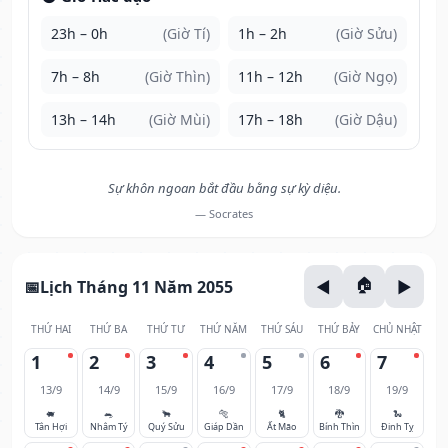
23h – 0h
(Giờ Tí)
1h – 2h
(Giờ Sửu)
7h – 8h
(Giờ Thìn)
11h – 12h
(Giờ Ngọ)
13h – 14h
(Giờ Mùi)
17h – 18h
(Giờ Dậu)
Sự khôn ngoan bắt đầu bằng sự kỳ diệu.
— Socrates
Lịch Tháng 11 Năm 2055
THỨ HAI
THỨ BA
THỨ TƯ
THỨ NĂM
THỨ SÁU
THỨ BẢY
CHỦ NHẬT
1
2
3
4
5
6
7
13/9
14/9
15/9
16/9
17/9
18/9
19/9
🐖
🐀
🐂
🐅
🐈
🐉
🐍
Tân Hợi
Nhâm Tý
Quý Sửu
Giáp Dần
Ất Mão
Bính Thìn
Đinh Tỵ