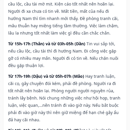
cầu lộc, cầu tài mờ mịt. Kiện cáo tốt nhất nên hoãn lại.
Người đi xa chưa có tin về. Mất tiền, mất của nếu đi
hướng Nam thì tìm nhanh mới thấy. Đề phòng tranh cãi,
mâu thuẫn hay miệng tiếng tầm thường. Việc làm chậm,
lâu la nhưng tốt nhất làm việc gì đều cần chắc chắn.
Từ 15h-17h (Thân) và từ 03h-05h (Dần)
Tin vui sắp tới,
nếu cầu lộc, cầu tài thì đi hướng Nam. Đi công việc gặp
gỡ có nhiều may mắn. Người đi có tin về. Nếu chăn nuôi
đều gặp thuận lợi.
Từ 17h-19h (Dậu) và từ 05h-07h (Mão)
Hay tranh luận,
cãi cọ, gây chuyện đói kém, phải đề phòng. Người ra đi
tốt nhất nên hoãn lại. Phòng người người nguyền rủa,
tránh lây bệnh. Nói chung những việc như hội họp, tranh
luận, việc quan,…nên tránh đi vào giờ này. Nếu bắt buộc
phải đi vào giờ này thì nên giữ miệng để hạn ché gây ẩu
đả hay cãi nhau.