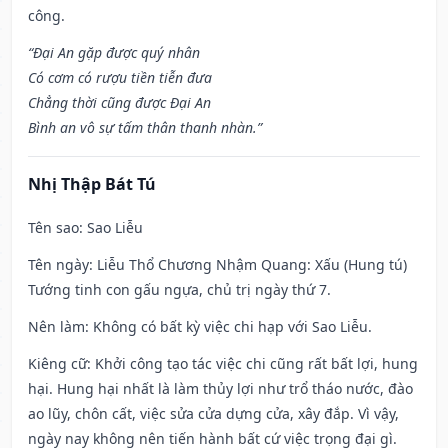
công.
“Đại An gặp được quý nhân
Có cơm có rượu tiền tiễn đưa
Chẳng thời cũng được Đại An
Bình an vô sự tấm thân thanh nhàn.”
Nhị Thập Bát Tú
Tên sao
: Sao Liễu
Tên ngày
: Liễu Thổ Chương Nhậm Quang: Xấu (Hung tú)
Tướng tinh con gấu ngựa, chủ trị ngày thứ 7.
Nên làm
: Không có bất kỳ việc chi hạp với Sao Liễu.
Kiêng cữ
: Khởi công tạo tác việc chi cũng rất bất lợi, hung
hại. Hung hại nhất là làm thủy lợi như trổ tháo nước, đào
ao lũy, chôn cất, việc sửa cửa dựng cửa, xây đắp. Vì vậy,
ngày nay không nên tiến hành bất cứ việc trọng đại gì.