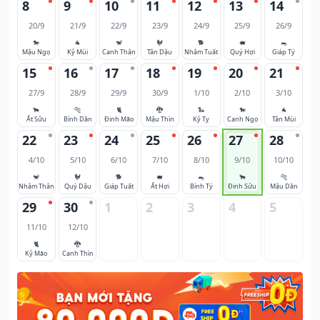
8
9
10
11
12
13
14
20/9
21/9
22/9
23/9
24/9
25/9
26/9
🐎
🐐
🐒
🐓
🐕
🐖
🐀
Mậu Ngọ
Kỷ Mùi
Canh Thân
Tân Dậu
Nhâm Tuất
Quý Hợi
Giáp Tý
15
16
17
18
19
20
21
27/9
28/9
29/9
30/9
1/10
2/10
3/10
🐂
🐅
🐈
🐉
🐍
🐎
🐐
Ất Sửu
Bính Dần
Đinh Mão
Mậu Thìn
Kỷ Tỵ
Canh Ngọ
Tân Mùi
22
23
24
25
26
27
28
4/10
5/10
6/10
7/10
8/10
9/10
10/10
🐒
🐓
🐕
🐖
🐀
🐂
🐅
Nhâm Thân
Quý Dậu
Giáp Tuất
Ất Hợi
Bính Tý
Đinh Sửu
Mậu Dần
29
30
1
2
3
4
5
11/10
12/10
🐈
🐉
Kỷ Mão
Canh Thìn