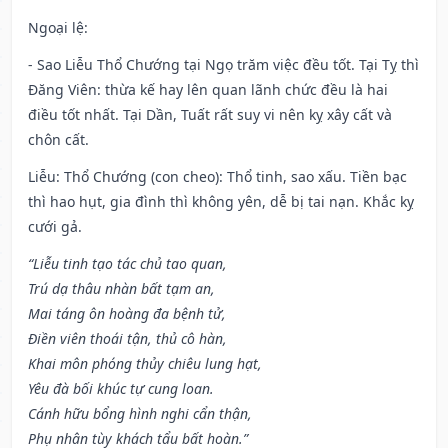
Ngoại lệ
:
- Sao Liễu Thổ Chướng tại Ngọ trăm việc đều tốt. Tại Tỵ thì
Đăng Viên: thừa kế hay lên quan lãnh chức đều là hai
điều tốt nhất. Tại Dần, Tuất rất suy vi nên kỵ xây cất và
chôn cất.
Liễu: Thổ Chướng (con cheo): Thổ tinh, sao xấu. Tiền bạc
thì hao hụt, gia đình thì không yên, dễ bị tai nạn. Khắc kỵ
cưới gả.
“Liễu tinh tạo tác chủ tao quan,
Trú dạ thâu nhàn bất tạm an,
Mai táng ôn hoàng đa bệnh tử,
Điền viên thoái tận, thủ cô hàn,
Khai môn phóng thủy chiêu lung hạt,
Yêu đà bối khúc tự cung loan.
Cánh hữu bổng hình nghi cẩn thận,
Phụ nhân tùy khách tẩu bất hoàn.”