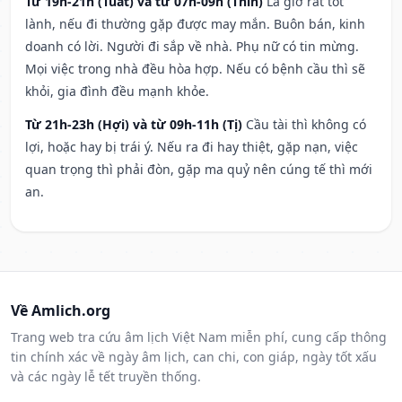
Từ 19h-21h (Tuất) và từ 07h-09h (Thìn)
Là giờ rất tốt
lành, nếu đi thường gặp được may mắn. Buôn bán, kinh
doanh có lời. Người đi sắp về nhà. Phụ nữ có tin mừng.
Mọi việc trong nhà đều hòa hợp. Nếu có bệnh cầu thì sẽ
khỏi, gia đình đều mạnh khỏe.
Từ 21h-23h (Hợi) và từ 09h-11h (Tị)
Cầu tài thì không có
lợi, hoặc hay bị trái ý. Nếu ra đi hay thiệt, gặp nạn, việc
quan trọng thì phải đòn, gặp ma quỷ nên cúng tế thì mới
an.
Về Amlich.org
Trang web tra cứu âm lịch Việt Nam miễn phí, cung cấp thông
tin chính xác về ngày âm lịch, can chi, con giáp, ngày tốt xấu
và các ngày lễ tết truyền thống.