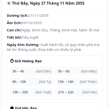
☀️ Thứ Bảy, Ngày 27 Tháng 11 Năm 2055
Dương lịch:
27/11/2055
Âm lịch:
09/10/2055
Can chi:
Ngày: Đinh Sửu, Tháng: Đinh Hợi, Năm: Ất Hợi
Tiết khí:
Tiểu tuyết
Ngày Kim Dương:
Xuất hành tốt, có quý nhân phù trợ,
tài lộc thông suốt, thưa kiện có nhiều lý phải
⏱️ Giờ Hoàng đạo
3h – 4h
(Giờ Dần)
5h – 6h
(Giờ Mão)
9h – 10h
(Giờ Tỵ)
15h – 16h
(Giờ Thân)
19h – 20h
(Giờ Tuất)
21h – 22h
(Giờ Hợi)
🌑 Giờ Hắc đạo