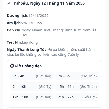
☀️ Thứ Sáu, Ngày 12 Tháng 11 Năm 2055
Dương lịch:
12/11/2055
Âm lịch:
24/09/2055
Can chi:
Ngày: Nhâm Tuất, Tháng: Bính Tuất, Năm: Ất
Hợi
Tiết khí:
Lập đông
Ngày Thanh Long Túc:
Đi xa không nên, xuất hành
xấu, tài lộc không có, kiện cáo cũng đuối lý
⏱️ Giờ Hoàng đạo
3h – 4h
(Giờ Dần)
7h – 8h
(Giờ Thìn)
9h – 10h
(Giờ Tỵ)
15h – 16h
(Giờ Thân)
17h – 18h
(Giờ Dậu)
21h – 22h
(Giờ Hợi)