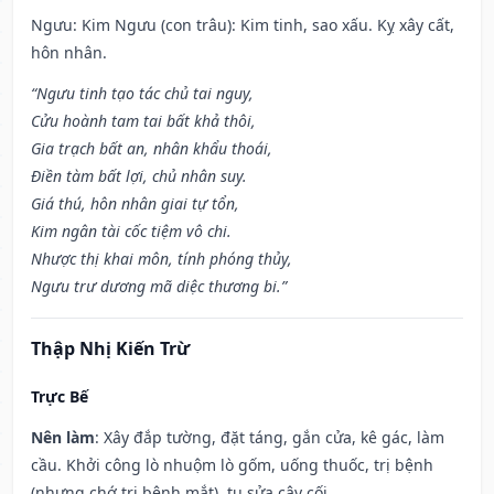
Ngưu: Kim Ngưu (con trâu): Kim tinh, sao xấu. Kỵ xây cất,
hôn nhân.
“Ngưu tinh tạo tác chủ tai nguy,
Cửu hoành tam tai bất khả thôi,
Gia trạch bất an, nhân khẩu thoái,
Điền tàm bất lợi, chủ nhân suy.
Giá thú, hôn nhân giai tự tổn,
Kim ngân tài cốc tiệm vô chi.
Nhược thị khai môn, tính phóng thủy,
Ngưu trư dương mã diệc thương bi.”
Thập Nhị Kiến Trừ
Trực Bế
Nên làm
: Xây đắp tường, đặt táng, gắn cửa, kê gác, làm
cầu. Khởi công lò nhuộm lò gốm, uống thuốc, trị bệnh
(nhưng chớ trị bệnh mắt), tu sửa cây cối.