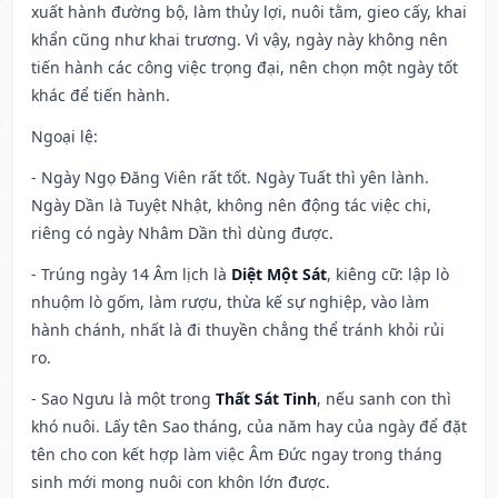
xuất hành đường bộ, làm thủy lợi, nuôi tằm, gieo cấy, khai
khẩn cũng như khai trương. Vì vậy, ngày này không nên
tiến hành các công việc trọng đại, nên chọn một ngày tốt
khác để tiến hành.
Ngoại lệ
:
- Ngày Ngọ Đăng Viên rất tốt. Ngày Tuất thì yên lành.
Ngày Dần là Tuyệt Nhật, không nên động tác việc chi,
riêng có ngày Nhâm Dần thì dùng được.
- Trúng ngày 14 Âm lịch là
Diệt Một Sát
, kiêng cữ: lập lò
nhuộm lò gốm, làm rượu, thừa kế sự nghiệp, vào làm
hành chánh, nhất là đi thuyền chẳng thể tránh khỏi rủi
ro.
- Sao Ngưu là một trong
Thất Sát Tinh
, nếu sanh con thì
khó nuôi. Lấy tên Sao tháng, của năm hay của ngày để đặt
tên cho con kết hợp làm việc Âm Đức ngay trong tháng
sinh mới mong nuôi con khôn lớn được.