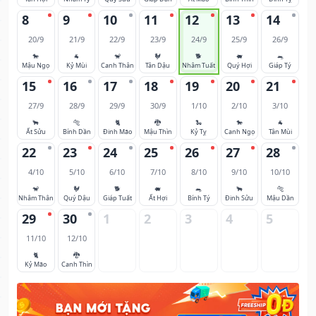
8
9
10
11
12
13
14
20/9
21/9
22/9
23/9
24/9
25/9
26/9
🐎
🐐
🐒
🐓
🐕
🐖
🐀
Mậu Ngọ
Kỷ Mùi
Canh Thân
Tân Dậu
Nhâm Tuất
Quý Hợi
Giáp Tý
15
16
17
18
19
20
21
27/9
28/9
29/9
30/9
1/10
2/10
3/10
🐂
🐅
🐈
🐉
🐍
🐎
🐐
Ất Sửu
Bính Dần
Đinh Mão
Mậu Thìn
Kỷ Tỵ
Canh Ngọ
Tân Mùi
22
23
24
25
26
27
28
4/10
5/10
6/10
7/10
8/10
9/10
10/10
🐒
🐓
🐕
🐖
🐀
🐂
🐅
Nhâm Thân
Quý Dậu
Giáp Tuất
Ất Hợi
Bính Tý
Đinh Sửu
Mậu Dần
29
30
1
2
3
4
5
11/10
12/10
🐈
🐉
Kỷ Mão
Canh Thìn