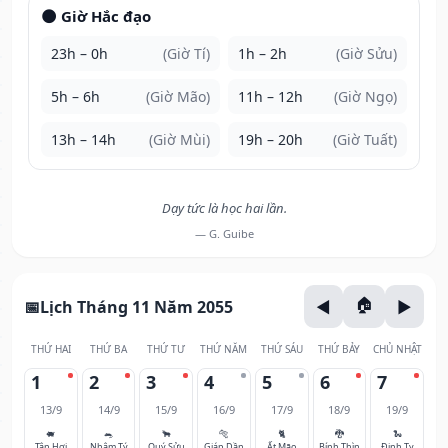
🌑 Giờ Hắc đạo
23h – 0h
(Giờ Tí)
1h – 2h
(Giờ Sửu)
5h – 6h
(Giờ Mão)
11h – 12h
(Giờ Ngọ)
13h – 14h
(Giờ Mùi)
19h – 20h
(Giờ Tuất)
Dạy tức là học hai lần.
— G. Guibe
Lịch Tháng 11 Năm 2055
THỨ HAI
THỨ BA
THỨ TƯ
THỨ NĂM
THỨ SÁU
THỨ BẢY
CHỦ NHẬT
1
2
3
4
5
6
7
13/9
14/9
15/9
16/9
17/9
18/9
19/9
🐖
🐀
🐂
🐅
🐈
🐉
🐍
Tân Hợi
Nhâm Tý
Quý Sửu
Giáp Dần
Ất Mão
Bính Thìn
Đinh Tỵ