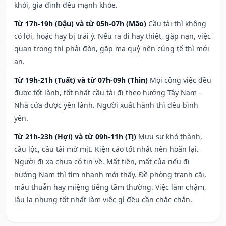
khỏi, gia đình đều mạnh khỏe.
Từ 17h-19h (Dậu) và từ 05h-07h (Mão)
Cầu tài thì không
có lợi, hoặc hay bị trái ý. Nếu ra đi hay thiệt, gặp nạn, việc
quan trọng thì phải đòn, gặp ma quỷ nên cúng tế thì mới
an.
Từ 19h-21h (Tuất) và từ 07h-09h (Thìn)
Mọi công việc đều
được tốt lành, tốt nhất cầu tài đi theo hướng Tây Nam –
Nhà cửa được yên lành. Người xuất hành thì đều bình
yên.
Từ 21h-23h (Hợi) và từ 09h-11h (Tị)
Mưu sự khó thành,
cầu lộc, cầu tài mờ mịt. Kiện cáo tốt nhất nên hoãn lại.
Người đi xa chưa có tin về. Mất tiền, mất của nếu đi
hướng Nam thì tìm nhanh mới thấy. Đề phòng tranh cãi,
mâu thuẫn hay miệng tiếng tầm thường. Việc làm chậm,
lâu la nhưng tốt nhất làm việc gì đều cần chắc chắn.