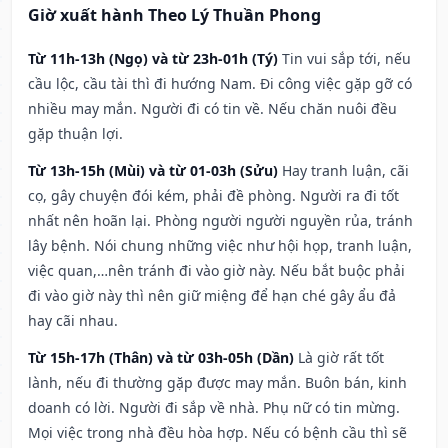
Giờ xuất hành Theo Lý Thuần Phong
Từ 11h-13h (Ngọ) và từ 23h-01h (Tý)
Tin vui sắp tới, nếu
cầu lộc, cầu tài thì đi hướng Nam. Đi công việc gặp gỡ có
nhiều may mắn. Người đi có tin về. Nếu chăn nuôi đều
gặp thuận lợi.
Từ 13h-15h (Mùi) và từ 01-03h (Sửu)
Hay tranh luận, cãi
cọ, gây chuyện đói kém, phải đề phòng. Người ra đi tốt
nhất nên hoãn lại. Phòng người người nguyền rủa, tránh
lây bệnh. Nói chung những việc như hội họp, tranh luận,
việc quan,…nên tránh đi vào giờ này. Nếu bắt buộc phải
đi vào giờ này thì nên giữ miệng để hạn ché gây ẩu đả
hay cãi nhau.
Từ 15h-17h (Thân) và từ 03h-05h (Dần)
Là giờ rất tốt
lành, nếu đi thường gặp được may mắn. Buôn bán, kinh
doanh có lời. Người đi sắp về nhà. Phụ nữ có tin mừng.
Mọi việc trong nhà đều hòa hợp. Nếu có bệnh cầu thì sẽ