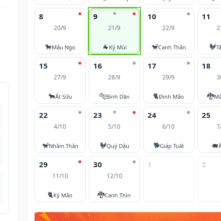
⭐
8
9
10
11
20/9
21/9
22/9
2
🐎
🐐
🐒
🐓
Mậu Ngọ
Kỷ Mùi
Canh Thân
T
15
16
17
18
27/9
28/9
29/9
3
🐂
🐅
🐈
🐉
Ất Sửu
Bính Dần
Đinh Mão
Mậ
⭐
22
23
24
25
4/10
5/10
6/10
7
🐒
🐓
🐕
🐖
Nhâm Thân
Quý Dậu
Giáp Tuất
29
30
1
2
11/10
12/10
🐈
🐉
Kỷ Mão
Canh Thìn