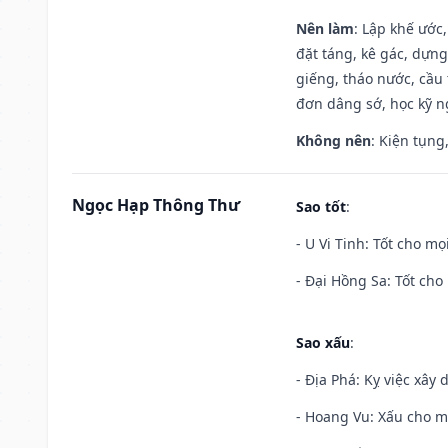
Nên làm
: Lập khế ước
đặt táng, kê gác, dựng
giếng, tháo nước, cầu 
đơn dâng sớ, học kỹ ng
Không nên
: Kiện tụng
Ngọc Hạp Thông Thư
Sao tốt
:
- U Vi Tinh: Tốt cho mọi
- Đại Hồng Sa: Tốt cho 
Sao xấu
:
- Địa Phá: Kỵ việc xây 
- Hoang Vu: Xấu cho m