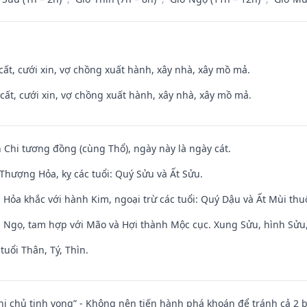
 cất, cưới xin, vợ chồng xuất hành, xây nhà, xây mồ mả.
 cất, cưới xin, vợ chồng xuất hành, xây nhà, xây mồ mả.
 Chi tương đồng (cùng Thổ), ngày này là ngày cát.
Thượng Hỏa, kỵ các tuổi: Quý Sửu và Ất Sửu.
 Hỏa khắc với hành Kim, ngoại trừ các tuổi: Quý Dậu và Ất Mùi th
i Ngọ, tam hợp với Mão và Hợi thành Mộc cục. Xung Sửu, hình Sửu, 
tuổi Thân, Tý, Thìn.
nhị chủ tịnh vong” - Không nên tiến hành phá khoán để tránh cả 2