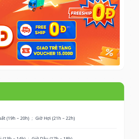
uất (19h – 20h)
;
Giờ Hợi (21h – 22h)
i (13h – 14h)
;
Giờ Dậu (17h – 18h)