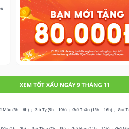
ài
XEM TỐT XẤU NGÀY 9 THÁNG 11
ờ Mão (5h – 6h)
;
Giờ Tỵ (9h – 10h)
;
Giờ Thân (15h – 16h)
;
Giờ T
 Sửu (1h – 2h)
;
Giờ Thìn (7h – 8h)
;
Giờ Ngọ (11h – 12h)
;
Giờ Mù