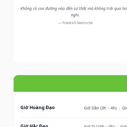
Không có con đường nào đến sự thật mà không trải qua ho
nghi.
— Friedrich Nietzsche
Giờ Hoàng Đạo
Giờ Dần (3h – 4h)
;
Gi
Giờ Hắc Đạo
Giờ Tí (23h – 0h)
;
Giờ