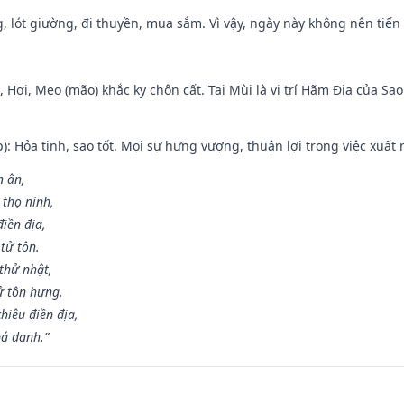
, lót giường, đi thuyền, mua sắm. Vì vậy, ngày này không nên tiến
i, Hợi, Mẹo (mão) khắc kỵ chôn cất. Tại Mùi là vị trí Hãm Địa của S
p): Hỏa tinh, sao tốt. Mọi sự hưng vượng, thuận lợi trong việc xuất 
n ân,
 thọ ninh,
điền địa,
tử tôn.
thử nhật,
ử tôn hưng.
hiêu điền địa,
bá danh.”