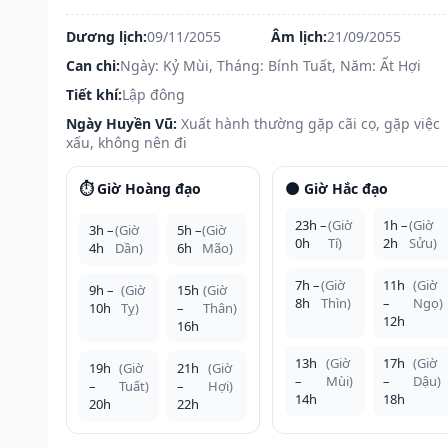
Dương lịch:
09/11/2055
Âm lịch:
21/09/2055
Can chi:
Ngày: Kỷ Mùi, Tháng: Bính Tuất, Năm: Ất Hợi
Tiết khí:
Lập đông
Ngày Huyền Vũ:
Xuất hành thường gặp cãi cọ, gặp việc
xấu, không nên đi
⏱️ Giờ Hoàng đạo
🌑 Giờ Hắc đạo
23h –
(Giờ
1h –
(Giờ
3h –
(Giờ
5h –
(Giờ
0h
Tí)
2h
Sửu)
4h
Dần)
6h
Mão)
7h –
(Giờ
11h
(Giờ
9h –
(Giờ
15h
(Giờ
8h
Thìn)
–
Ngọ)
10h
Tỵ)
–
Thân)
12h
16h
13h
(Giờ
17h
(Giờ
19h
(Giờ
21h
(Giờ
–
Mùi)
–
Dậu)
–
Tuất)
–
Hợi)
14h
18h
20h
22h