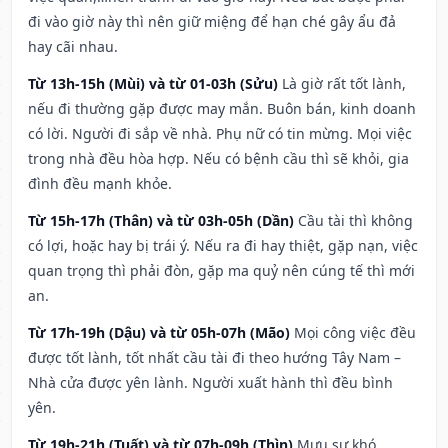
đi vào giờ này thì nên giữ miệng để hạn ché gây ẩu đả
hay cãi nhau.
Từ 13h-15h (Mùi) và từ 01-03h (Sửu)
Là giờ rất tốt lành,
nếu đi thường gặp được may mắn. Buôn bán, kinh doanh
có lời. Người đi sắp về nhà. Phụ nữ có tin mừng. Mọi việc
trong nhà đều hòa hợp. Nếu có bệnh cầu thì sẽ khỏi, gia
đình đều mạnh khỏe.
Từ 15h-17h (Thân) và từ 03h-05h (Dần)
Cầu tài thì không
có lợi, hoặc hay bị trái ý. Nếu ra đi hay thiệt, gặp nạn, việc
quan trọng thì phải đòn, gặp ma quỷ nên cúng tế thì mới
an.
Từ 17h-19h (Dậu) và từ 05h-07h (Mão)
Mọi công việc đều
được tốt lành, tốt nhất cầu tài đi theo hướng Tây Nam –
Nhà cửa được yên lành. Người xuất hành thì đều bình
yên.
Từ 19h-21h (Tuất) và từ 07h-09h (Thìn)
Mưu sự khó