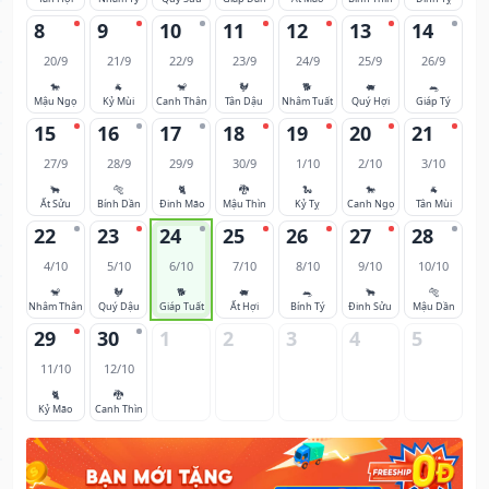
8
9
10
11
12
13
14
20/9
21/9
22/9
23/9
24/9
25/9
26/9
🐎
🐐
🐒
🐓
🐕
🐖
🐀
Mậu Ngọ
Kỷ Mùi
Canh Thân
Tân Dậu
Nhâm Tuất
Quý Hợi
Giáp Tý
15
16
17
18
19
20
21
27/9
28/9
29/9
30/9
1/10
2/10
3/10
🐂
🐅
🐈
🐉
🐍
🐎
🐐
Ất Sửu
Bính Dần
Đinh Mão
Mậu Thìn
Kỷ Tỵ
Canh Ngọ
Tân Mùi
22
23
24
25
26
27
28
4/10
5/10
6/10
7/10
8/10
9/10
10/10
🐒
🐓
🐕
🐖
🐀
🐂
🐅
Nhâm Thân
Quý Dậu
Giáp Tuất
Ất Hợi
Bính Tý
Đinh Sửu
Mậu Dần
29
30
1
2
3
4
5
11/10
12/10
🐈
🐉
Kỷ Mão
Canh Thìn