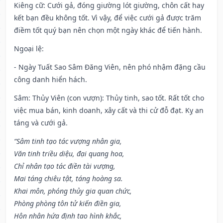
Kiêng cữ
: Cưới gả, đóng giường lót giường, chôn cất hay
kết bạn đều không tốt. Vì vậy, để việc cưới gả được trăm
điềm tốt quý bạn nên chọn một ngày khác để tiến hành.
Ngoại lệ
:
- Ngày Tuất Sao Sâm Đăng Viên, nên phó nhậm đặng cầu
công danh hiển hách.
Sâm: Thủy Viên (con vượn): Thủy tinh, sao tốt. Rất tốt cho
việc mua bán, kinh doanh, xây cất và thi cử đỗ đạt. Kỵ an
táng và cưới gả.
“Sâm tinh tạo tác vượng nhân gia,
Văn tinh triều diệu, đại quang hoa,
Chỉ nhân tạo tác điền tài vượng,
Mai táng chiêu tật, táng hoàng sa.
Khai môn, phóng thủy gia quan chức,
Phòng phòng tôn tử kiến điền gia,
Hôn nhân hứa định tao hình khắc,