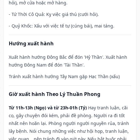
hỏi), mở cửa hoặc mở hàng.
- Tứ Thời Cô Quả: Kỵ việc giá thú (cưới hỏi).
- Quỷ Khốc: Xấu với việc tế tự (cúng bái), mai táng.
Hướng xuất hành
Xuất hành hướng Đông Bắc để đón 'Hỷ Thần'. Xuất hành
hướng Đông Nam để đón 'Tài Thần'.
Tránh xuất hành hướng Tây Nam gặp Hạc Thần (xấu)
Giờ xuất hành Theo Lý Thuần Phong
Từ 11h-13h (Ngọ) và từ 23h-01h (Tý)
Hay tranh luận, cãi
cọ, gây chuyện đói kém, phải đề phòng. Người ra đi tốt
nhất nên hoãn lại. Phòng người người nguyền rủa, tránh
lây bệnh. Nói chung những việc như hội họp, tranh luận,
việc quan,…nên tránh đi vào giờ này. Nếu bắt buộc phải