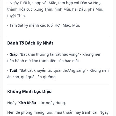
- Ngày Tuất lục hợp với Mão, tam hợp với Dần và Ngọ
thành Hỏa cục. Xung Thìn, hình Mùi, hại Dậu, phá Mùi,
tuyệt Thìn.
- Tam Sát kỵ mệnh các tuổi Hợi, Mão, Mùi.
Bành Tổ Bách Kỵ Nhật
-
Giáp
: “Bất khai thương tài vật hao vong” - Không nên
tiến hành mở kho tránh tiền của hao mất
-
Tuất
: “Bất cật khuyển tác quái thượng sàng” - Không nên
ăn chó, quỉ quái lên giường
Khổng Minh Lục Diệu
Ngày:
Xích Khẩu
- tức ngày Hung.
Nên đề phòng miệng lưỡi, mâu thuẫn hay tranh cãi. Ngày