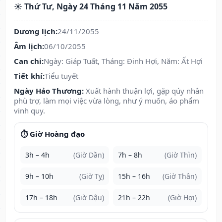
☀️ Thứ Tư, Ngày 24 Tháng 11 Năm 2055
Dương lịch:
24/11/2055
Âm lịch:
06/10/2055
Can chi:
Ngày: Giáp Tuất, Tháng: Đinh Hợi, Năm: Ất Hợi
Tiết khí:
Tiểu tuyết
Ngày Hảo Thương:
Xuất hành thuận lợi, gặp qúy nhân
phù trợ, làm mọi việc vừa lòng, như ý muốn, áo phẩm
vinh quy.
⏱️ Giờ Hoàng đạo
3h – 4h
(Giờ Dần)
7h – 8h
(Giờ Thìn)
9h – 10h
(Giờ Tỵ)
15h – 16h
(Giờ Thân)
17h – 18h
(Giờ Dậu)
21h – 22h
(Giờ Hợi)