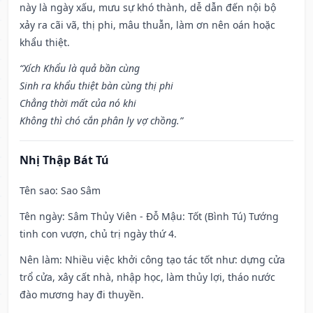
này là ngày xấu, mưu sự khó thành, dễ dẫn đến nội bộ
xảy ra cãi vã, thị phi, mâu thuẫn, làm ơn nên oán hoặc
khẩu thiệt.
“Xích Khẩu là quả bần cùng
Sinh ra khẩu thiệt bàn cùng thị phi
Chẳng thời mất của nó khi
Không thì chó cắn phân ly vợ chồng.”
Nhị Thập Bát Tú
Tên sao
: Sao Sâm
Tên ngày
: Sâm Thủy Viên - Đỗ Mậu: Tốt (Bình Tú) Tướng
tinh con vượn, chủ trị ngày thứ 4.
Nên làm
: Nhiều việc khởi công tạo tác tốt như: dựng cửa
trổ cửa, xây cất nhà, nhập học, làm thủy lợi, tháo nước
đào mương hay đi thuyền.