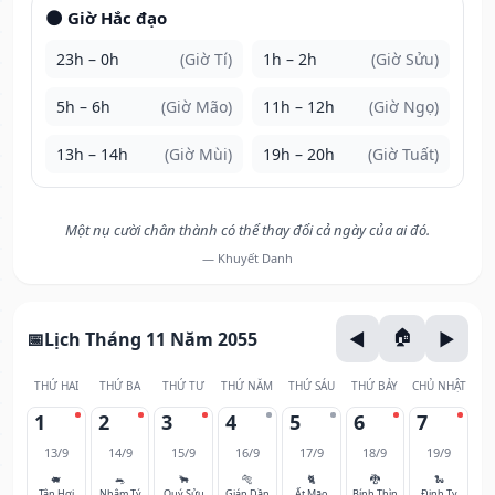
🌑 Giờ Hắc đạo
23h – 0h
(Giờ Tí)
1h – 2h
(Giờ Sửu)
5h – 6h
(Giờ Mão)
11h – 12h
(Giờ Ngọ)
13h – 14h
(Giờ Mùi)
19h – 20h
(Giờ Tuất)
Một nụ cười chân thành có thể thay đổi cả ngày của ai đó.
— Khuyết Danh
Lịch Tháng 11 Năm 2055
THỨ HAI
THỨ BA
THỨ TƯ
THỨ NĂM
THỨ SÁU
THỨ BẢY
CHỦ NHẬT
1
2
3
4
5
6
7
13/9
14/9
15/9
16/9
17/9
18/9
19/9
🐖
🐀
🐂
🐅
🐈
🐉
🐍
Tân Hợi
Nhâm Tý
Quý Sửu
Giáp Dần
Ất Mão
Bính Thìn
Đinh Tỵ