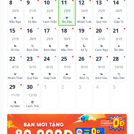
8
9
10
11
12
13
14
20/9
21/9
22/9
23/9
24/9
25/9
26/9
🐎
🐐
🐒
🐓
🐕
🐖
🐀
Mậu Ngọ
Kỷ Mùi
Canh Thân
Tân Dậu
Nhâm Tuất
Quý Hợi
Giáp Tý
15
16
17
18
19
20
21
27/9
28/9
29/9
30/9
1/10
2/10
3/10
🐂
🐅
🐈
🐉
🐍
🐎
🐐
Ất Sửu
Bính Dần
Đinh Mão
Mậu Thìn
Kỷ Tỵ
Canh Ngọ
Tân Mùi
22
23
24
25
26
27
28
4/10
5/10
6/10
7/10
8/10
9/10
10/10
🐒
🐓
🐕
🐖
🐀
🐂
🐅
Nhâm Thân
Quý Dậu
Giáp Tuất
Ất Hợi
Bính Tý
Đinh Sửu
Mậu Dần
29
30
1
2
3
4
5
11/10
12/10
🐈
🐉
Kỷ Mão
Canh Thìn