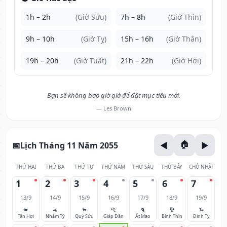
1h – 2h
(Giờ Sửu)
7h – 8h
(Giờ Thìn)
9h – 10h
(Giờ Tỵ)
15h – 16h
(Giờ Thân)
19h – 20h
(Giờ Tuất)
21h – 22h
(Giờ Hợi)
Bạn sẽ không bao giờ già để đặt mục tiêu mới.
— Les Brown
Lịch Tháng 11 Năm 2055
THỨ HAI
THỨ BA
THỨ TƯ
THỨ NĂM
THỨ SÁU
THỨ BẢY
CHỦ NHẬT
1
2
3
4
5
6
7
13/9
14/9
15/9
16/9
17/9
18/9
19/9
🐖
🐀
🐂
🐅
🐈
🐉
🐍
Tân Hợi
Nhâm Tý
Quý Sửu
Giáp Dần
Ất Mão
Bính Thìn
Đinh Tỵ