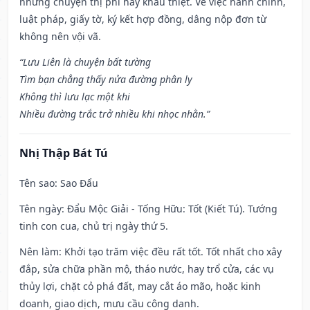
những chuyện thị phi hay khẩu thiệt. Về việc hành chính,
luật pháp, giấy tờ, ký kết hợp đồng, dâng nộp đơn từ
không nên vội vã.
“Lưu Liên là chuyện bất tường
Tìm bạn chẳng thấy nửa đường phân ly
Không thì lưu lạc một khi
Nhiều đường trắc trở nhiều khi nhọc nhằn.”
Nhị Thập Bát Tú
Tên sao
: Sao Đẩu
Tên ngày
: Đẩu Mộc Giải - Tống Hữu: Tốt (Kiết Tú). Tướng
tinh con cua, chủ trị ngày thứ 5.
Nên làm
: Khởi tạo trăm việc đều rất tốt. Tốt nhất cho xây
đắp, sửa chữa phần mộ, tháo nước, hay trổ cửa, các vụ
thủy lợi, chặt cỏ phá đất, may cắt áo mão, hoặc kinh
doanh, giao dịch, mưu cầu công danh.