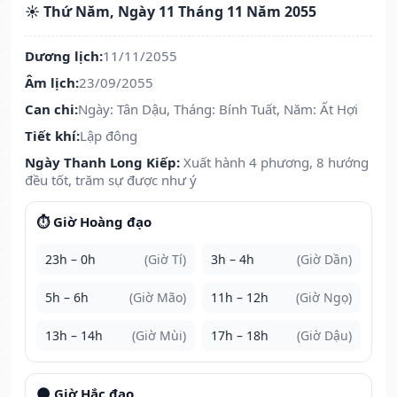
☀️ Thứ Năm, Ngày 11 Tháng 11 Năm 2055
Dương lịch:
11/11/2055
Âm lịch:
23/09/2055
Can chi:
Ngày: Tân Dậu, Tháng: Bính Tuất, Năm: Ất Hợi
Tiết khí:
Lập đông
Ngày Thanh Long Kiếp:
Xuất hành 4 phương, 8 hướng
đều tốt, trăm sự được như ý
⏱️ Giờ Hoàng đạo
23h – 0h
(Giờ Tí)
3h – 4h
(Giờ Dần)
5h – 6h
(Giờ Mão)
11h – 12h
(Giờ Ngọ)
13h – 14h
(Giờ Mùi)
17h – 18h
(Giờ Dậu)
🌑 Giờ Hắc đạo