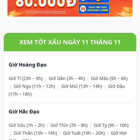
XEM TỐT XẤU NGÀY 11 THÁNG 11
Giờ Hoàng Đạo
Giờ Tí (23h – 0h)
;
Giờ Dần (3h – 4h)
;
Giờ Mão (5h – 6h)
;
Giờ Ngọ (11h – 12h)
;
Giờ Mùi (13h – 14h)
;
Giờ Dậu
(17h – 18h)
Giờ Hắc Đạo
Giờ Sửu (1h – 2h)
;
Giờ Thìn (7h – 8h)
;
Giờ Tỵ (9h – 10h)
;
Giờ Thân (15h – 16h)
;
Giờ Tuất (19h – 20h)
;
Giờ Hợi