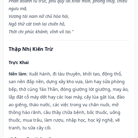
Phần doanh tu trúc, phú quý lai.Khai môn, phóng thủy, chiêu
ngưu mã,
Vượng tài nam nữ chủ hòa hài,
Ngộ thử cát tinh lai chiến hộ,
Thời chi phúc khánh, vĩnh vô tai.”
Thập Nhị Kiến Trừ
Trực Khai
Nên làm
: Xuất hành, đi tàu thuyền, khởi tạo, động thổ,
san nền đắp nền, dựng xây kho vựa, làm hay sửa phòng
bếp, thờ cúng Táo Thần, đóng giường lót giường, may áo,
lắp đặt cỗ máy dệt hay các loại máy, cấy lúa gặt lúa, đào
ao giếng, tháo nước, các việc trong vụ chăn nuôi, mở
thông hào rãnh, cầu thầy chữa bệnh, bốc thuốc, uống
thuốc, mua trâu, làm rượu, nhập học, học kỹ nghệ, vẽ
tranh, tu sửa cây cối.