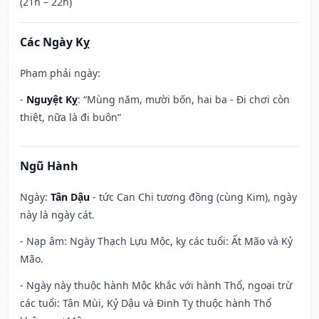
(21h – 22h)
Các Ngày Kỵ
Phạm phải ngày:
-
Nguyệt Kỵ
: “Mùng năm, mười bốn, hai ba - Đi chơi còn
thiệt, nữa là đi buôn”
Ngũ Hành
Ngày:
Tân Dậu
- tức Can Chi tương đồng (cùng Kim), ngày
này là ngày cát.
- Nạp âm: Ngày Thạch Lựu Mộc, kỵ các tuổi: Ất Mão và Kỷ
Mão.
- Ngày này thuộc hành Mộc khắc với hành Thổ, ngoại trừ
các tuổi: Tân Mùi, Kỷ Dậu và Đinh Tỵ thuộc hành Thổ