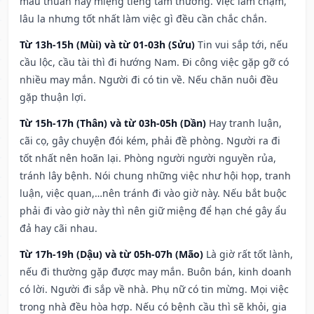
mâu thuẫn hay miệng tiếng tầm thường. Việc làm chậm,
lâu la nhưng tốt nhất làm việc gì đều cần chắc chắn.
Từ 13h-15h (Mùi) và từ 01-03h (Sửu)
Tin vui sắp tới, nếu
cầu lộc, cầu tài thì đi hướng Nam. Đi công việc gặp gỡ có
nhiều may mắn. Người đi có tin về. Nếu chăn nuôi đều
gặp thuận lợi.
Từ 15h-17h (Thân) và từ 03h-05h (Dần)
Hay tranh luận,
cãi cọ, gây chuyện đói kém, phải đề phòng. Người ra đi
tốt nhất nên hoãn lại. Phòng người người nguyền rủa,
tránh lây bệnh. Nói chung những việc như hội họp, tranh
luận, việc quan,…nên tránh đi vào giờ này. Nếu bắt buộc
phải đi vào giờ này thì nên giữ miệng để hạn ché gây ẩu
đả hay cãi nhau.
Từ 17h-19h (Dậu) và từ 05h-07h (Mão)
Là giờ rất tốt lành,
nếu đi thường gặp được may mắn. Buôn bán, kinh doanh
có lời. Người đi sắp về nhà. Phụ nữ có tin mừng. Mọi việc
trong nhà đều hòa hợp. Nếu có bệnh cầu thì sẽ khỏi, gia