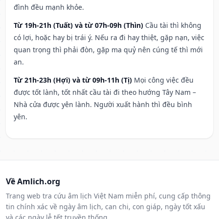
đình đều mạnh khỏe.
Từ 19h-21h (Tuất) và từ 07h-09h (Thìn)
Cầu tài thì không
có lợi, hoặc hay bị trái ý. Nếu ra đi hay thiệt, gặp nạn, việc
quan trọng thì phải đòn, gặp ma quỷ nên cúng tế thì mới
an.
Từ 21h-23h (Hợi) và từ 09h-11h (Tị)
Mọi công việc đều
được tốt lành, tốt nhất cầu tài đi theo hướng Tây Nam –
Nhà cửa được yên lành. Người xuất hành thì đều bình
yên.
Về Amlich.org
Trang web tra cứu âm lịch Việt Nam miễn phí, cung cấp thông
tin chính xác về ngày âm lịch, can chi, con giáp, ngày tốt xấu
và các ngày lễ tết truyền thống.