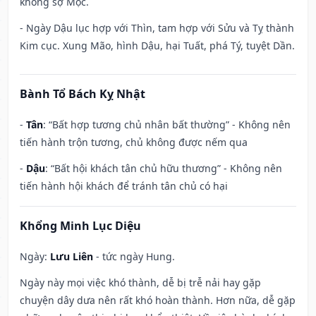
không sợ Mộc.
- Ngày Dậu lục hợp với Thìn, tam hợp với Sửu và Tỵ thành
Kim cục. Xung Mão, hình Dậu, hại Tuất, phá Tý, tuyệt Dần.
Bành Tổ Bách Kỵ Nhật
-
Tân
: “Bất hợp tương chủ nhân bất thường” - Không nên
tiến hành trộn tương, chủ không được nếm qua
-
Dậu
: “Bất hội khách tân chủ hữu thương” - Không nên
tiến hành hội khách để tránh tân chủ có hại
Khổng Minh Lục Diệu
Ngày:
Lưu Liên
- tức ngày Hung.
Ngày này mọi việc khó thành, dễ bị trễ nải hay gặp
chuyện dây dưa nên rất khó hoàn thành. Hơn nữa, dễ gặp