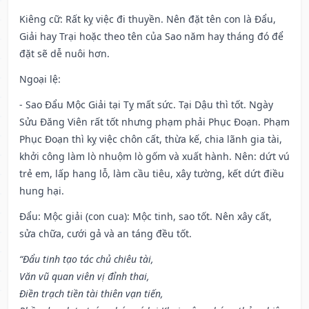
Kiêng cữ
: Rất kỵ việc đi thuyền. Nên đặt tên con là Đẩu,
Giải hay Trại hoặc theo tên của Sao năm hay tháng đó để
đặt sẽ dễ nuôi hơn.
Ngoại lệ
:
- Sao Đẩu Mộc Giải tại Tỵ mất sức. Tại Dậu thì tốt. Ngày
Sửu Đăng Viên rất tốt nhưng phạm phải Phục Đoạn. Phạm
Phục Đoạn thì kỵ việc chôn cất, thừa kế, chia lãnh gia tài,
khởi công làm lò nhuộm lò gốm và xuất hành. Nên: dứt vú
trẻ em, lấp hang lỗ, làm cầu tiêu, xây tường, kết dứt điều
hung hại.
Đẩu: Mộc giải (con cua): Mộc tinh, sao tốt. Nên xây cất,
sửa chữa, cưới gả và an táng đều tốt.
“Đẩu tinh tạo tác chủ chiêu tài,
Văn vũ quan viên vị đỉnh thai,
Điền trạch tiền tài thiên vạn tiến,