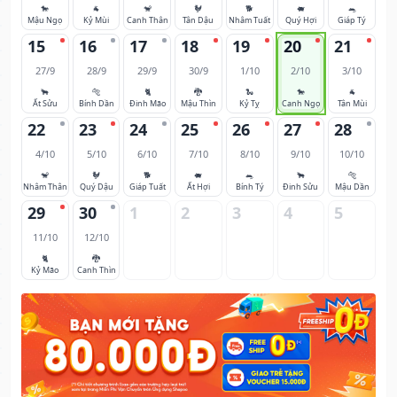
🐎
🐐
🐒
🐓
🐕
🐖
🐀
Mậu Ngọ
Kỷ Mùi
Canh Thân
Tân Dậu
Nhâm Tuất
Quý Hợi
Giáp Tý
15
16
17
18
19
20
21
27/9
28/9
29/9
30/9
1/10
2/10
3/10
🐂
🐅
🐈
🐉
🐍
🐎
🐐
Ất Sửu
Bính Dần
Đinh Mão
Mậu Thìn
Kỷ Tỵ
Canh Ngọ
Tân Mùi
22
23
24
25
26
27
28
4/10
5/10
6/10
7/10
8/10
9/10
10/10
🐒
🐓
🐕
🐖
🐀
🐂
🐅
Nhâm Thân
Quý Dậu
Giáp Tuất
Ất Hợi
Bính Tý
Đinh Sửu
Mậu Dần
29
30
1
2
3
4
5
11/10
12/10
🐈
🐉
Kỷ Mão
Canh Thìn