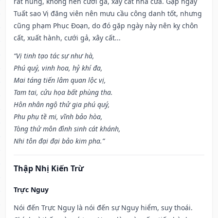
rất hung, không nên cưới gả, xây cất nhà cửa. Gặp ngày
Tuất sao Vị đăng viên nên mưu cầu công danh tốt, nhưng
cũng phạm Phục Đoạn, do đó gặp ngày này nên kỵ chôn
cất, xuất hành, cưới gả, xây cất...
“Vị tinh tạo tác sự như hà,
Phú quý, vinh hoa, hỷ khí đa,
Mai táng tiến lâm quan lộc vị,
Tam tai, cửu họa bất phùng tha.
Hôn nhân ngộ thử gia phú quý,
Phu phụ tề mi, vĩnh bảo hòa,
Tòng thử môn đình sinh cát khánh,
Nhi tôn đại đại bảo kim pha.”
Thập Nhị Kiến Trừ
Trực Nguy
Nói đến Trực Nguy là nói đến sự Nguy hiểm, suy thoái.