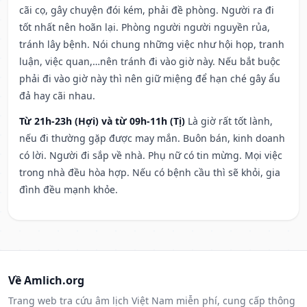
cãi cọ, gây chuyện đói kém, phải đề phòng. Người ra đi
tốt nhất nên hoãn lại. Phòng người người nguyền rủa,
tránh lây bệnh. Nói chung những việc như hội họp, tranh
luận, việc quan,…nên tránh đi vào giờ này. Nếu bắt buộc
phải đi vào giờ này thì nên giữ miệng để hạn ché gây ẩu
đả hay cãi nhau.
Từ 21h-23h (Hợi) và từ 09h-11h (Tị)
Là giờ rất tốt lành,
nếu đi thường gặp được may mắn. Buôn bán, kinh doanh
có lời. Người đi sắp về nhà. Phụ nữ có tin mừng. Mọi việc
trong nhà đều hòa hợp. Nếu có bệnh cầu thì sẽ khỏi, gia
đình đều mạnh khỏe.
Về Amlich.org
Trang web tra cứu âm lịch Việt Nam miễn phí, cung cấp thông