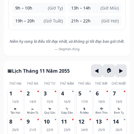
9h – 10h
(Giờ Tỵ)
13h – 14h
(Giờ Mùi)
19h – 20h
(Giờ Tuất)
21h – 22h
(Giờ Hợi)
Niềm hy vọng là điều tốt đẹp nhất, và không gì tốt đẹp bao giờ chết.
— Stephen King
Lịch Tháng 11 Năm 2055
THỨ HAI
THỨ BA
THỨ TƯ
THỨ NĂM
THỨ SÁU
THỨ BẢY
CHỦ NHẬT
1
2
3
4
5
6
7
13/9
14/9
15/9
16/9
17/9
18/9
19/9
🐖
🐀
🐂
🐅
🐈
🐉
🐍
Tân Hợi
Nhâm Tý
Quý Sửu
Giáp Dần
Ất Mão
Bính Thìn
Đinh Tỵ
8
9
10
11
12
13
14
20/9
21/9
22/9
23/9
24/9
25/9
26/9