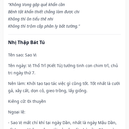
“Không Vong gặp quẻ khẩn cần
Bệnh tật khẩn thiết chẳng làm được chi
Không thì ôn tiểu thê nhi
Không thì trộm cắp phân ly bất tường.”
Nhị Thập Bát Tú
Tên sao
: Sao Vị
Tên ngày
: Vị Thổ Trĩ (Kiết Tú) tướng tinh con chim trĩ, chủ
trị ngày thứ 7.
Nên làm
: Khởi tạo tạo tác việc gì cũng tốt. Tốt nhất là cưới
gả, xây cất, dọn cỏ, gieo trồng, lấy giống.
Kiêng cữ
: Đi thuyền
Ngoại lệ
:
- Sao Vị mất chí khí tại ngày Dần, nhất là ngày Mậu Dần,