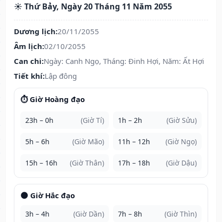
☀️ Thứ Bảy, Ngày 20 Tháng 11 Năm 2055
Dương lịch:
20/11/2055
Âm lịch:
02/10/2055
Can chi:
Ngày: Canh Ngọ, Tháng: Đinh Hợi, Năm: Ất Hợi
Tiết khí:
Lập đông
⏱️ Giờ Hoàng đạo
23h – 0h
(Giờ Tí)
1h – 2h
(Giờ Sửu)
5h – 6h
(Giờ Mão)
11h – 12h
(Giờ Ngọ)
15h – 16h
(Giờ Thân)
17h – 18h
(Giờ Dậu)
🌑 Giờ Hắc đạo
3h – 4h
(Giờ Dần)
7h – 8h
(Giờ Thìn)