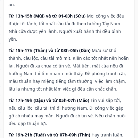
an.
Từ 13h-15h (Mùi) và từ 01-03h (Sửu)
Mọi công việc đều
được tốt lành, tốt nhất cầu tài đi theo hướng Tây Nam –
Nhà cửa được yên lành. Người xuất hành thì đều bình
yên.
Từ 15h-17h (Thân) và từ 03h-05h (Dần)
Mưu sự khó
thành, cầu lộc, cầu tài mờ mịt. Kiện cáo tốt nhất nên hoãn
lại. Người đi xa chưa có tin về. Mất tiền, mất của nếu đi
hướng Nam thì tìm nhanh mới thấy. Đề phòng tranh cãi,
mâu thuẫn hay miệng tiếng tầm thường. Việc làm chậm,
lâu la nhưng tốt nhất làm việc gì đều cần chắc chắn.
Từ 17h-19h (Dậu) và từ 05h-07h (Mão)
Tin vui sắp tới,
nếu cầu lộc, cầu tài thì đi hướng Nam. Đi công việc gặp
gỡ có nhiều may mắn. Người đi có tin về. Nếu chăn nuôi
đều gặp thuận lợi.
Từ 19h-21h (Tuất) và từ 07h-09h (Thìn)
Hay tranh luận,