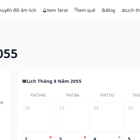
🃏
huyển đổi âm lịch
🔮
Xem Tarot
Xem quẻ
📝
Blog
📅
Lịch t
055
Lịch Tháng 8 Năm 2055
THỨ HAI
THỨ BA
THỨ TƯ
THỨ
ân
26
27
28
29
2
3
4
5