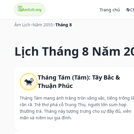
🗓️
Trang chủ
🔄
C
Amlich.org
Âm Lịch
>
Năm 2055
>
Tháng 8
Lịch Tháng 8 Năm 2
Tháng Tám (Tám): Tây Bắc &
🐒
Thuận Phúc
Tháng Tám mang ánh trăng tròn vằng vặc, tiếng trống l
rộn rã. Trẻ thơ phá cỗ Trung Thu, người lớn sum họp
thưởng trà. Tháng này tượng trưng cho sự đầy đủ, viên
mãn và niềm vui gia đình.