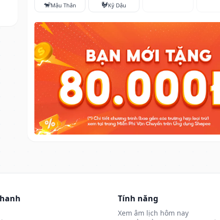
🐒
🐓
Mậu Thân
Kỷ Dậu
nhanh
Tính năng
Xem âm lịch hôm nay