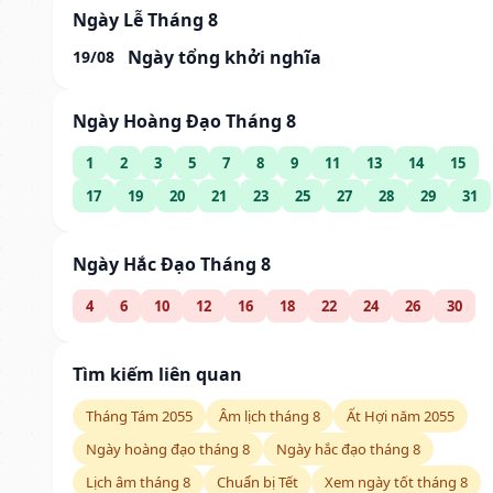
Ngày Lễ Tháng 8
Ngày tổng khởi nghĩa
19/08
Ngày Hoàng Đạo Tháng 8
1
2
3
5
7
8
9
11
13
14
15
17
19
20
21
23
25
27
28
29
31
Ngày Hắc Đạo Tháng 8
4
6
10
12
16
18
22
24
26
30
Tìm kiếm liên quan
Tháng Tám 2055
Âm lịch tháng 8
Ất Hợi năm 2055
Ngày hoàng đạo tháng 8
Ngày hắc đạo tháng 8
Lịch âm tháng 8
Chuẩn bị Tết
Xem ngày tốt tháng 8