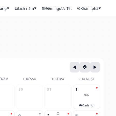
háng
📖
Lịch năm
🧧
Đếm ngược Tết
🧭
Khám phá
▼
▼
▼
 NĂM
THỨ SÁU
THỨ BẢY
CHỦ NHẬT
30
31
1
9/6
🐖
Đinh Hợi
🌕
6
7
8