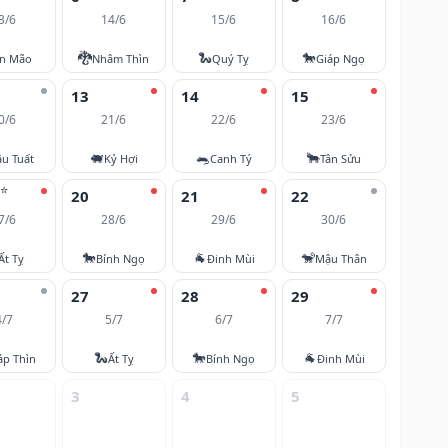
3/6
14/6
15/6
16/6
🐉
🐍
🐎
ân Mão
Nhâm Thìn
Quý Tỵ
Giáp Ngọ
13
14
15
0/6
21/6
22/6
23/6
🐖
🐀
🐂
u Tuất
Kỷ Hợi
Canh Tý
Tân Sửu
⭐
20
21
22
7/6
28/6
29/6
30/6
🐎
🐐
🐒
Ất Tỵ
Bính Ngọ
Đinh Mùi
Mậu Thân
27
28
29
4/7
5/7
6/7
7/7
🐍
🐎
🐐
áp Thìn
Ất Tỵ
Bính Ngọ
Đinh Mùi
3
4
5