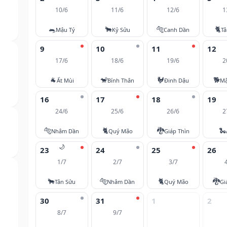
10/6
11/6
12/6
1
🐀
🐂
🐅
🐈
Mậu Tý
Kỷ Sửu
Canh Dần
T
9
10
11
12
17/6
18/6
19/6
2
🐐
🐒
🐓
🐕
Ất Mùi
Bính Thân
Đinh Dậu
Mậ
16
17
18
19
24/6
25/6
26/6
2
🐅
🐈
🐉
🐍
Nhâm Dần
Quý Mão
Giáp Thìn
🌙
23
24
25
26
1/7
2/7
3/7
🐂
🐅
🐈
🐉
Tân Sửu
Nhâm Dần
Quý Mão
Gi
30
31
1
2
8/7
9/7