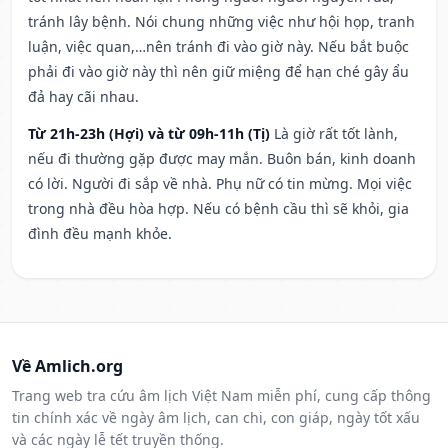
tránh lây bệnh. Nói chung những việc như hội họp, tranh
luận, việc quan,…nên tránh đi vào giờ này. Nếu bắt buộc
phải đi vào giờ này thì nên giữ miệng để hạn ché gây ẩu
đả hay cãi nhau.
Từ 21h-23h (Hợi) và từ 09h-11h (Tị)
Là giờ rất tốt lành,
nếu đi thường gặp được may mắn. Buôn bán, kinh doanh
có lời. Người đi sắp về nhà. Phụ nữ có tin mừng. Mọi việc
trong nhà đều hòa hợp. Nếu có bệnh cầu thì sẽ khỏi, gia
đình đều mạnh khỏe.
Về Amlich.org
Trang web tra cứu âm lịch Việt Nam miễn phí, cung cấp thông
tin chính xác về ngày âm lịch, can chi, con giáp, ngày tốt xấu
và các ngày lễ tết truyền thống.