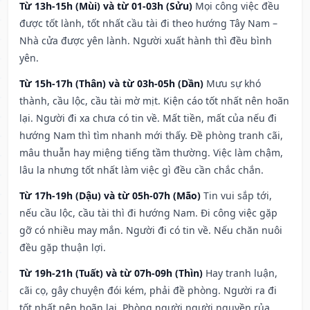
Từ 13h-15h (Mùi) và từ 01-03h (Sửu)
Mọi công việc đều
được tốt lành, tốt nhất cầu tài đi theo hướng Tây Nam –
Nhà cửa được yên lành. Người xuất hành thì đều bình
yên.
Từ 15h-17h (Thân) và từ 03h-05h (Dần)
Mưu sự khó
thành, cầu lộc, cầu tài mờ mịt. Kiện cáo tốt nhất nên hoãn
lại. Người đi xa chưa có tin về. Mất tiền, mất của nếu đi
hướng Nam thì tìm nhanh mới thấy. Đề phòng tranh cãi,
mâu thuẫn hay miệng tiếng tầm thường. Việc làm chậm,
lâu la nhưng tốt nhất làm việc gì đều cần chắc chắn.
Từ 17h-19h (Dậu) và từ 05h-07h (Mão)
Tin vui sắp tới,
nếu cầu lộc, cầu tài thì đi hướng Nam. Đi công việc gặp
gỡ có nhiều may mắn. Người đi có tin về. Nếu chăn nuôi
đều gặp thuận lợi.
Từ 19h-21h (Tuất) và từ 07h-09h (Thìn)
Hay tranh luận,
cãi cọ, gây chuyện đói kém, phải đề phòng. Người ra đi
tốt nhất nên hoãn lại. Phòng người người nguyền rủa,