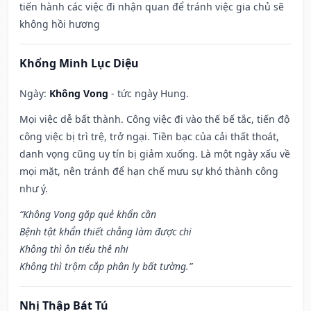
tiến hành các việc đi nhận quan để tránh việc gia chủ sẽ
không hồi hương
Khổng Minh Lục Diệu
Ngày:
Không Vong
- tức ngày Hung.
Mọi việc dễ bất thành. Công việc đi vào thế bế tắc, tiến độ
công việc bị trì trệ, trở ngại. Tiền bạc của cải thất thoát,
danh vọng cũng uy tín bị giảm xuống. Là một ngày xấu về
mọi mặt, nên tránh để hạn chế mưu sự khó thành công
như ý.
“Không Vong gặp quẻ khẩn cần
Bệnh tật khẩn thiết chẳng làm được chi
Không thì ôn tiểu thê nhi
Không thì trộm cắp phân ly bất tường.”
Nhị Thập Bát Tú