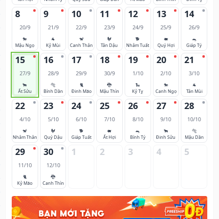
8
9
10
11
12
13
14
20/9
21/9
22/9
23/9
24/9
25/9
26/9
🐎
🐐
🐒
🐓
🐕
🐖
🐀
Mậu Ngọ
Kỷ Mùi
Canh Thân
Tân Dậu
Nhâm Tuất
Quý Hợi
Giáp Tý
15
16
17
18
19
20
21
27/9
28/9
29/9
30/9
1/10
2/10
3/10
🐂
🐅
🐈
🐉
🐍
🐎
🐐
Ất Sửu
Bính Dần
Đinh Mão
Mậu Thìn
Kỷ Tỵ
Canh Ngọ
Tân Mùi
22
23
24
25
26
27
28
4/10
5/10
6/10
7/10
8/10
9/10
10/10
🐒
🐓
🐕
🐖
🐀
🐂
🐅
Nhâm Thân
Quý Dậu
Giáp Tuất
Ất Hợi
Bính Tý
Đinh Sửu
Mậu Dần
29
30
1
2
3
4
5
11/10
12/10
🐈
🐉
Kỷ Mão
Canh Thìn