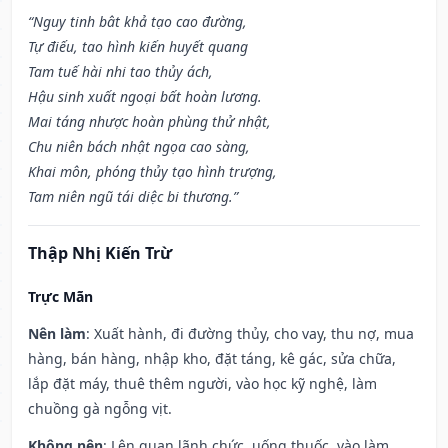
“Nguy tinh bât khả tạo cao đường,
Tự điếu, tao hình kiến huyết quang
Tam tuế hài nhi tao thủy ách,
Hậu sinh xuất ngoại bất hoàn lương.
Mai táng nhược hoàn phùng thử nhật,
Chu niên bách nhật ngọa cao sàng,
Khai môn, phóng thủy tạo hình trượng,
Tam niên ngũ tái diệc bi thương.”
Thập Nhị Kiến Trừ
Trực Mãn
Nên làm
: Xuất hành, đi đường thủy, cho vay, thu nợ, mua
hàng, bán hàng, nhập kho, đặt táng, kê gác, sửa chữa,
lắp đặt máy, thuê thêm người, vào học kỹ nghệ, làm
chuồng gà ngỗng vịt.
Không nên
: Lên quan lãnh chức, uống thuốc, vào làm