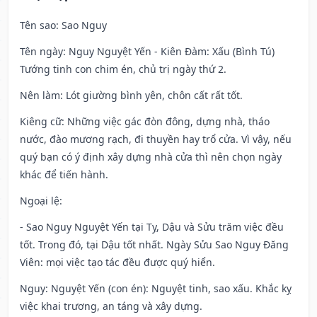
Tên sao
: Sao Nguy
Tên ngày
: Nguy Nguyệt Yến - Kiên Đàm: Xấu (Bình Tú)
Tướng tinh con chim én, chủ trị ngày thứ 2.
Nên làm
: Lót giường bình yên, chôn cất rất tốt.
Kiêng cữ
: Những việc gác đòn đông, dựng nhà, tháo
nước, đào mương rạch, đi thuyền hay trổ cửa. Vì vậy, nếu
quý bạn có ý định xây dựng nhà cửa thì nên chọn ngày
khác để tiến hành.
Ngoại lệ
:
- Sao Nguy Nguyệt Yến tại Tỵ, Dậu và Sửu trăm việc đều
tốt. Trong đó, tại Dậu tốt nhất. Ngày Sửu Sao Nguy Đăng
Viên: mọi việc tạo tác đều được quý hiển.
Nguy: Nguyệt Yến (con én): Nguyệt tinh, sao xấu. Khắc kỵ
việc khai trương, an táng và xây dựng.