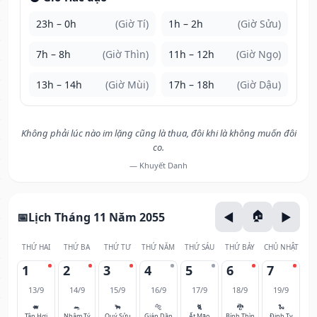
23h – 0h
(Giờ Tí)
1h – 2h
(Giờ Sửu)
7h – 8h
(Giờ Thìn)
11h – 12h
(Giờ Ngọ)
13h – 14h
(Giờ Mùi)
17h – 18h
(Giờ Dậu)
Không phải lúc nào im lặng cũng là thua, đôi khi là không muốn đôi
co.
— Khuyết Danh
Lịch Tháng 11 Năm 2055
THỨ HAI
THỨ BA
THỨ TƯ
THỨ NĂM
THỨ SÁU
THỨ BẢY
CHỦ NHẬT
1
2
3
4
5
6
7
13/9
14/9
15/9
16/9
17/9
18/9
19/9
🐖
🐀
🐂
🐅
🐈
🐉
🐍
Tân Hợi
Nhâm Tý
Quý Sửu
Giáp Dần
Ất Mão
Bính Thìn
Đinh Tỵ