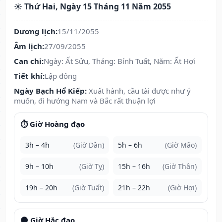
☀️ Thứ Hai, Ngày 15 Tháng 11 Năm 2055
Dương lịch:
15/11/2055
Âm lịch:
27/09/2055
Can chi:
Ngày: Ất Sửu, Tháng: Bính Tuất, Năm: Ất Hợi
Tiết khí:
Lập đông
Ngày Bạch Hổ Kiếp:
Xuất hành, cầu tài được như ý
muốn, đi hướng Nam và Bắc rất thuận lợi
⏱️ Giờ Hoàng đạo
3h – 4h
(Giờ Dần)
5h – 6h
(Giờ Mão)
9h – 10h
(Giờ Tỵ)
15h – 16h
(Giờ Thân)
19h – 20h
(Giờ Tuất)
21h – 22h
(Giờ Hợi)
🌑 Giờ Hắc đạo