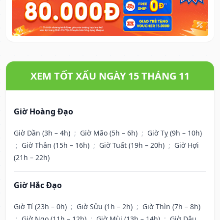
XEM TỐT XẤU NGÀY 15 THÁNG 11
Giờ Hoàng Đạo
Giờ Dần (3h – 4h)
;
Giờ Mão (5h – 6h)
;
Giờ Tỵ (9h – 10h)
;
Giờ Thân (15h – 16h)
;
Giờ Tuất (19h – 20h)
;
Giờ Hợi
(21h – 22h)
Giờ Hắc Đạo
Giờ Tí (23h – 0h)
;
Giờ Sửu (1h – 2h)
;
Giờ Thìn (7h – 8h)
;
Giờ Ngọ (11h – 12h)
;
Giờ Mùi (13h – 14h)
;
Giờ Dậu