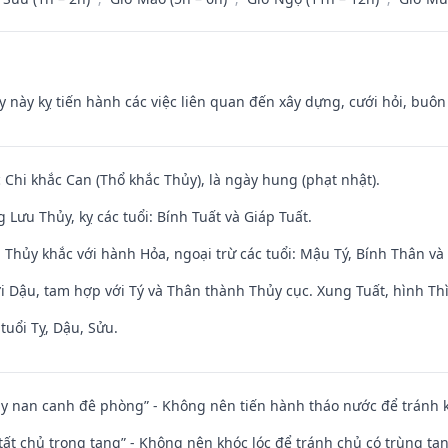
y này kỵ tiến hành các việc liên quan đến xây dựng, cưới hỏi, buô
c Chi khắc Can (Thổ khắc Thủy), là ngày hung (phạt nhật).
Lưu Thủy, kỵ các tuổi: Bính Tuất và Giáp Tuất.
 Thủy khắc với hành Hỏa, ngoại trừ các tuổi: Mậu Tý, Bính Thân 
i Dậu, tam hợp với Tý và Thân thành Thủy cục. Xung Tuất, hình Thì
tuổi Tỵ, Dậu, Sửu.
ủy nan canh đê phòng” - Không nên tiến hành tháo nước để tránh
 tất chủ trọng tang” - Không nên khóc lóc để tránh chủ có trùng ta