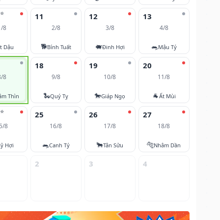
⭐
11
12
13
1/8
2/8
3/8
4/8
🐕
🐖
🐀
t Dậu
Bính Tuất
Đinh Hợi
Mậu Tý
18
19
20
8/8
9/8
10/8
11/8
🐍
🐎
🐐
âm Thìn
Quý Tỵ
Giáp Ngọ
Ất Mùi
⭐
25
26
27
5/8
16/8
17/8
18/8
🐀
🐂
🐅
ỷ Hợi
Canh Tý
Tân Sửu
Nhâm Dần
2
3
4