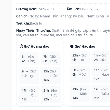
Dương lịch:
17/09/2037
Âm lịch:
08/08/2037
Can chi:
Ngày: Nhâm Thìn, Tháng: Kỷ Dậu, Năm: Đinh Tỵ
Tiết khí:
Bạch lộ
Ngày Thiên Thương:
Xuất hành để gặp cấp trên thì tuyệ
vời, cầu tài thì được tài, mọi việc đều thuận lợi
⏱️ Giờ Hoàng đạo
🌑 Giờ Hắc đạo
23h –
(Giờ
1h –
(Giờ
3h –
(Giờ
7h –
(Giờ
0h
Tí)
2h
Sửu)
4h
Dần)
8h
Thìn)
5h –
(Giờ
11h
(Giờ
9h –
(Giờ
15h
(Giờ
6h
Mão)
–
Ngọ)
10h
Tỵ)
–
Thân)
12h
16h
13h
(Giờ
19h
(Giờ
17h
(Giờ
21h
(Giờ
–
Mùi)
–
Tuất)
–
Dậu)
–
Hợi)
14h
20h
18h
22h