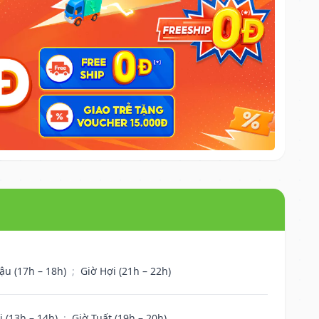
ậu (17h – 18h)
;
Giờ Hợi (21h – 22h)
i (13h – 14h)
;
Giờ Tuất (19h – 20h)