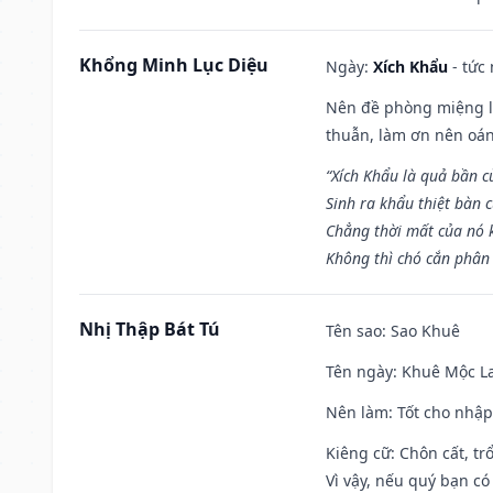
Khổng Minh Lục Diệu
Ngày:
Xích Khẩu
- tức
Nên đề phòng miệng lư
thuẫn, làm ơn nên oán
“Xích Khẩu là quả bần 
Sinh ra khẩu thiệt bàn c
Chẳng thời mất của nó 
Không thì chó cắn phân 
Nhị Thập Bát Tú
Tên sao
: Sao Khuê
Tên ngày
: Khuê Mộc La
Nên làm
: Tốt cho nhậ
Kiêng cữ
: Chôn cất, t
Vì vậy, nếu quý bạn có