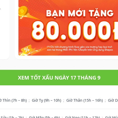
.
XEM TỐT XẤU NGÀY 17 THÁNG 9
ờ Thìn (7h – 8h)
;
Giờ Tỵ (9h – 10h)
;
Giờ Thân (15h – 16h)
;
Giờ D
 Sửu (1h – 2h)
;
Giờ Mão (5h – 6h)
;
Giờ Ngọ (11h – 12h)
;
Giờ Mù