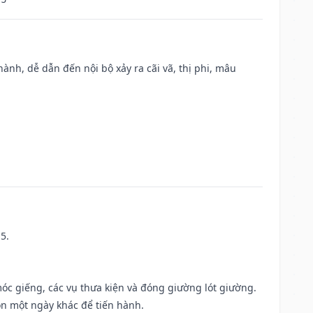
nh, dễ dẫn đến nội bộ xảy ra cãi vã, thị phi, mâu
5.
móc giếng, các vụ thưa kiện và đóng giường lót giường.
ọn một ngày khác để tiến hành.