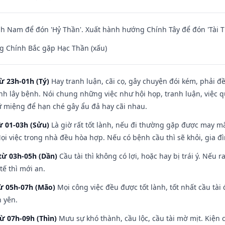
 Nam để đón 'Hỷ Thần'. Xuất hành hướng Chính Tây để đón 'Tài T
g Chính Bắc gặp Hạc Thần (xấu)
ừ 23h-01h (Tý)
Hay tranh luận, cãi cọ, gây chuyện đói kém, phải đ
nh lây bệnh. Nói chung những việc như hội họp, tranh luận, việc q
iữ miệng để hạn ché gây ẩu đả hay cãi nhau.
ừ 01-03h (Sửu)
Là giờ rất tốt lành, nếu đi thường gặp được may mắ
ọi việc trong nhà đều hòa hợp. Nếu có bệnh cầu thì sẽ khỏi, gia 
từ 03h-05h (Dần)
Cầu tài thì không có lợi, hoặc hay bị trái ý. Nếu r
ế thì mới an.
từ 05h-07h (Mão)
Mọi công việc đều được tốt lành, tốt nhất cầu tà
h yên.
từ 07h-09h (Thìn)
Mưu sự khó thành, cầu lộc, cầu tài mờ mịt. Kiện c