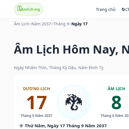
🗓️
Trang chủ
🔄
C
Amlich.org
Âm Lịch
>
Năm 2037
>
Tháng 9
>
Ngày 17
Âm Lịch Hôm Nay, N
Ngày Nhâm Thìn, Tháng Kỷ Dậu, Năm Đinh Tỵ
DƯƠNG LỊCH
ÂM LỊCH
17
8
🐉
Tháng 9 Năm 2037
Tháng 8 Năm 20
☀️ Thứ Năm, Ngày 17 Tháng 9 Năm 2037