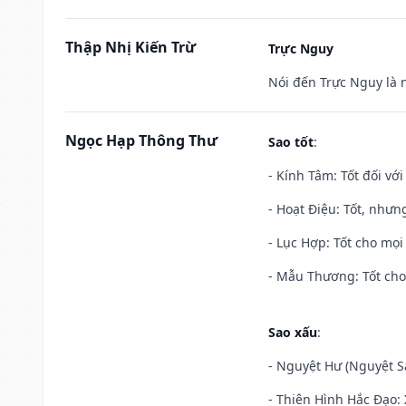
Thập Nhị Kiến Trừ
Trực Nguy
Nói đến Trực Nguy là 
Ngọc Hạp Thông Thư
Sao tốt
:
- Kính Tâm: Tốt đối với 
- Hoạt Điệu: Tốt, nhưn
- Lục Hợp: Tốt cho mọi 
- Mẫu Thương: Tốt cho 
Sao xấu
:
- Nguyệt Hư (Nguyệt Sá
- Thiên Hình Hắc Đạo: 