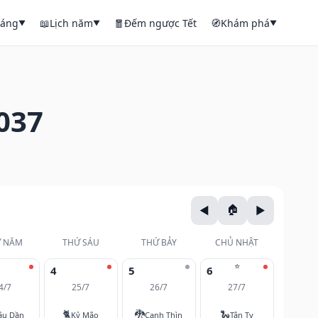
háng
📖
Lịch năm
🧧
Đếm ngược Tết
🧭
Khám phá
▼
▼
▼
037
 NĂM
THỨ SÁU
THỨ BẢY
CHỦ NHẬT
⭐
4
5
6
4/7
25/7
26/7
27/7
🐈
🐉
🐍
ậu Dần
Kỷ Mão
Canh Thìn
Tân Tỵ