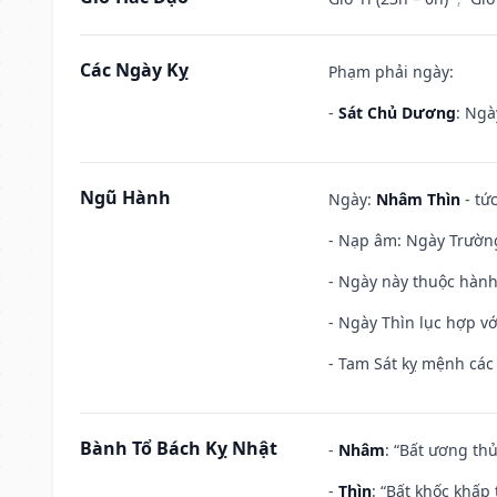
Các Ngày Kỵ
Phạm phải ngày:
-
Sát Chủ Dương
: Ngà
Ngũ Hành
Ngày:
Nhâm Thìn
- tứ
- Nạp âm: Ngày Trường 
- Ngày này thuộc hành
- Ngày Thìn lục hợp vớ
- Tam Sát kỵ mệnh các 
Bành Tổ Bách Kỵ Nhật
-
Nhâm
: “Bất ương th
-
Thìn
: “Bất khốc khấp