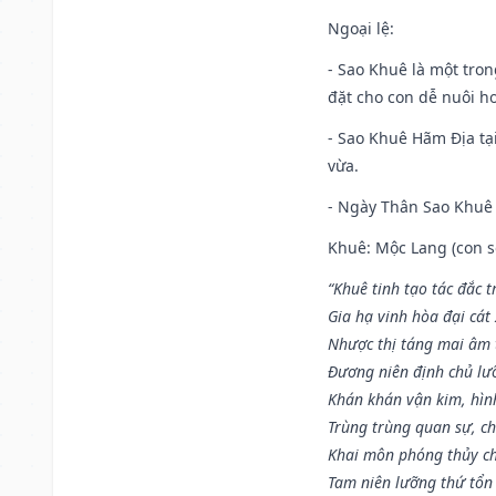
Ngoại lệ
:
- Sao Khuê là một tro
đặt cho con dễ nuôi h
- Sao Khuê Hãm Địa tại
vừa.
- Ngày Thân Sao Khuê 
Khuê: Mộc Lang (con só
“Khuê tinh tạo tác đắc t
Gia hạ vinh hòa đại cát
Nhược thị táng mai âm t
Đương niên định chủ lư
Khán khán vận kim, hìn
Trùng trùng quan sự, c
Khai môn phóng thủy ch
Tam niên lưỡng thứ tổn 