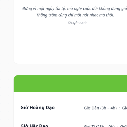
Đừng vì một ngày tồi tệ, mà nghĩ cuộc đời không đáng giá
Thăng trầm cũng chỉ một nốt nhạc mà thôi.
— Khuyết danh
Giờ Hoàng Đạo
Giờ Dần (3h – 4h)
;
Gi
Giờ Hắc Đạo
Giờ Tí (23h – 0h)
;
Giờ