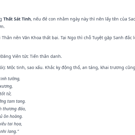
ng
Thất Sát Tinh
, nếu đẻ con nhằm ngày này thì nên lấy tên của Sa
ơn.
 Thân nên Văn Khoa thất bại. Tại Ngọ thì chỗ Tuyệt gặp Sanh đắc l
Đăng Viên tức Tiến thân danh.
i): Mộc tinh, sao xấu. Khắc kỵ động thổ, an táng, khai trương cũn
rinh tường,
 xương,
ốt tử,
ỡng tam tang.
h thương đáo,
hủ ôn hoàng.
iêu tai họa,
nhi lang.”