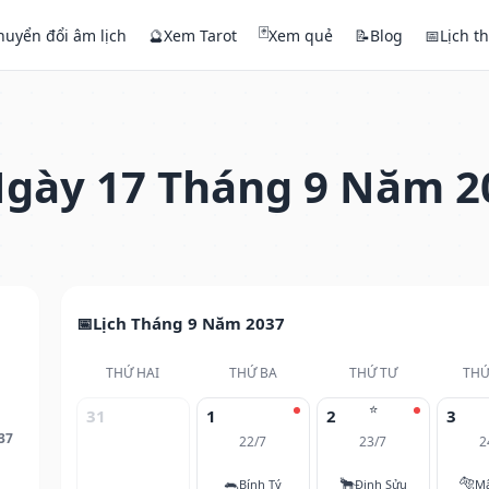
🃏
huyển đổi âm lịch
🔮
Xem Tarot
Xem quẻ
📝
Blog
📅
Lịch t
gày 17 Tháng 9 Năm 2
Lịch Tháng 9 Năm 2037
THỨ HAI
THỨ BA
THỨ TƯ
THỨ
⭐
31
1
2
3
37
22/7
23/7
2
🐀
🐂
🐅
Bính Tý
Đinh Sửu
M