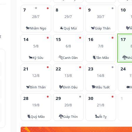
⭐
7
8
9
10
28/7
29/7
30/7
🐎
🐐
🐒
🐓
Nhâm Ngọ
Quý Mùi
Giáp Thân
Ấ
t
14
15
16
17
5/8
6/8
7/8
🐂
🐅
🐈
🐉
Kỷ Sửu
Canh Dần
Tân Mão
Nh
21
22
23
24
12/8
13/8
14/8
1
🐒
🐓
🐕
🐖
Bính Thân
Đinh Dậu
Mậu Tuất
K
28
29
30
1
19/8
20/8
21/8
🐈
🐉
🐍
Quý Mão
Giáp Thìn
Ất Tỵ