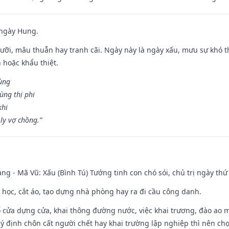
 ngày Hung.
ỡi, mâu thuẫn hay tranh cãi. Ngày này là ngày xấu, mưu sự khó thà
 hoặc khẩu thiệt.
cùng
ùng thị phi
khi
ly vợ chồng.”
ng - Mã Vũ: Xấu (Bình Tú) Tướng tinh con chó sói, chủ trị ngày thứ 
p học, cắt áo, tạo dựng nhà phòng hay ra đi cầu công danh.
rổ cửa dựng cửa, khai thông đường nước, việc khai trương, đào ao 
 ý định chôn cất người chết hay khai trường lập nghiệp thì nên ch