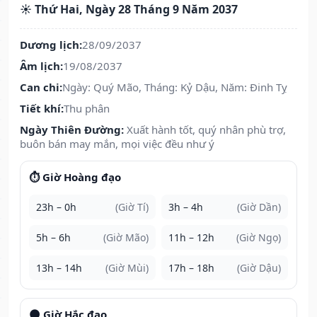
☀️ Thứ Hai, Ngày 28 Tháng 9 Năm 2037
Dương lịch:
28/09/2037
Âm lịch:
19/08/2037
Can chi:
Ngày: Quý Mão, Tháng: Kỷ Dậu, Năm: Đinh Tỵ
Tiết khí:
Thu phân
Ngày Thiên Đường:
Xuất hành tốt, quý nhân phù trợ,
buôn bán may mắn, mọi việc đều như ý
⏱️ Giờ Hoàng đạo
23h – 0h
(Giờ Tí)
3h – 4h
(Giờ Dần)
5h – 6h
(Giờ Mão)
11h – 12h
(Giờ Ngọ)
13h – 14h
(Giờ Mùi)
17h – 18h
(Giờ Dậu)
🌑 Giờ Hắc đạo