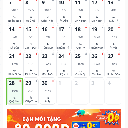
7
8
9
10
11
12
13
28/7
29/7
30/7
1/8
2/8
3/8
4/8
🐎
🐐
🐒
🐓
🐕
🐖
🐀
Nhâm Ngọ
Quý Mùi
Giáp Thân
Ất Dậu
Bính Tuất
Đinh Hợi
Mậu Tý
14
15
16
17
18
19
20
5/8
6/8
7/8
8/8
9/8
10/8
11/8
🐂
🐅
🐈
🐉
🐍
🐎
🐐
Kỷ Sửu
Canh Dần
Tân Mão
Nhâm Thìn
Quý Tỵ
Giáp Ngọ
Ất Mùi
21
22
23
24
25
26
27
12/8
13/8
14/8
15/8
16/8
17/8
18/8
🐒
🐓
🐕
🐖
🐀
🐂
🐅
Bính Thân
Đinh Dậu
Mậu Tuất
Kỷ Hợi
Canh Tý
Tân Sửu
Nhâm Dần
28
29
30
1
2
3
4
19/8
20/8
21/8
🐈
🐉
🐍
Quý Mão
Giáp Thìn
Ất Tỵ