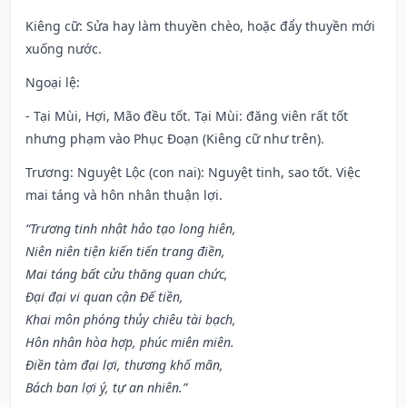
Kiêng cữ
: Sửa hay làm thuyền chèo, hoặc đẩy thuyền mới
xuống nước.
Ngoại lệ
:
- Tại Mùi, Hợi, Mão đều tốt. Tại Mùi: đăng viên rất tốt
nhưng phạm vào Phục Đoạn (Kiêng cữ như trên).
Trương: Nguyệt Lộc (con nai): Nguyệt tinh, sao tốt. Việc
mai táng và hôn nhân thuận lợi.
“Trương tinh nhật hảo tạo long hiên,
Niên niên tiện kiến tiến trang điền,
Mai táng bất cửu thăng quan chức,
Đại đại vi quan cận Đế tiền,
Khai môn phóng thủy chiêu tài bạch,
Hôn nhân hòa hợp, phúc miên miên.
Điền tàm đại lợi, thương khố mãn,
Bách ban lợi ý, tự an nhiên.”