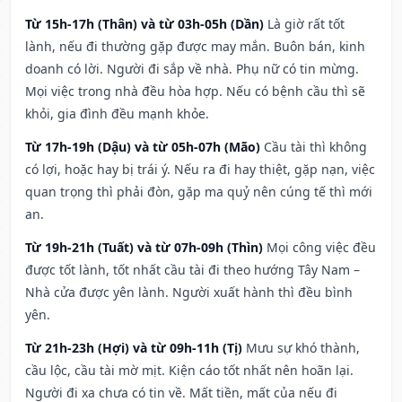
Từ 15h-17h (Thân) và từ 03h-05h (Dần)
Là giờ rất tốt
lành, nếu đi thường gặp được may mắn. Buôn bán, kinh
doanh có lời. Người đi sắp về nhà. Phụ nữ có tin mừng.
Mọi việc trong nhà đều hòa hợp. Nếu có bệnh cầu thì sẽ
khỏi, gia đình đều mạnh khỏe.
Từ 17h-19h (Dậu) và từ 05h-07h (Mão)
Cầu tài thì không
có lợi, hoặc hay bị trái ý. Nếu ra đi hay thiệt, gặp nạn, việc
quan trọng thì phải đòn, gặp ma quỷ nên cúng tế thì mới
an.
Từ 19h-21h (Tuất) và từ 07h-09h (Thìn)
Mọi công việc đều
được tốt lành, tốt nhất cầu tài đi theo hướng Tây Nam –
Nhà cửa được yên lành. Người xuất hành thì đều bình
yên.
Từ 21h-23h (Hợi) và từ 09h-11h (Tị)
Mưu sự khó thành,
cầu lộc, cầu tài mờ mịt. Kiện cáo tốt nhất nên hoãn lại.
Người đi xa chưa có tin về. Mất tiền, mất của nếu đi