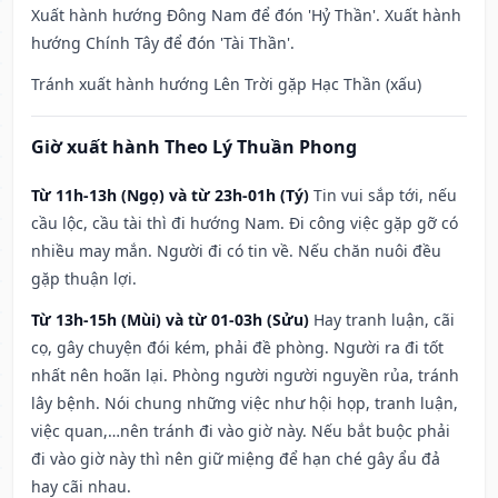
Xuất hành hướng Đông Nam để đón 'Hỷ Thần'. Xuất hành
hướng Chính Tây để đón 'Tài Thần'.
Tránh xuất hành hướng Lên Trời gặp Hạc Thần (xấu)
Giờ xuất hành Theo Lý Thuần Phong
Từ 11h-13h (Ngọ) và từ 23h-01h (Tý)
Tin vui sắp tới, nếu
cầu lộc, cầu tài thì đi hướng Nam. Đi công việc gặp gỡ có
nhiều may mắn. Người đi có tin về. Nếu chăn nuôi đều
gặp thuận lợi.
Từ 13h-15h (Mùi) và từ 01-03h (Sửu)
Hay tranh luận, cãi
cọ, gây chuyện đói kém, phải đề phòng. Người ra đi tốt
nhất nên hoãn lại. Phòng người người nguyền rủa, tránh
lây bệnh. Nói chung những việc như hội họp, tranh luận,
việc quan,…nên tránh đi vào giờ này. Nếu bắt buộc phải
đi vào giờ này thì nên giữ miệng để hạn ché gây ẩu đả
hay cãi nhau.