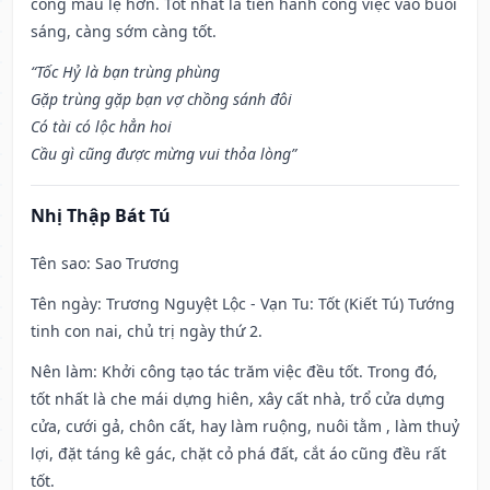
công mau lẹ hơn. Tốt nhất là tiến hành công việc vào buổi
sáng, càng sớm càng tốt.
“Tốc Hỷ là bạn trùng phùng
Gặp trùng gặp bạn vợ chồng sánh đôi
Có tài có lộc hẳn hoi
Cầu gì cũng được mừng vui thỏa lòng”
Nhị Thập Bát Tú
Tên sao
: Sao Trương
Tên ngày
: Trương Nguyệt Lộc - Vạn Tu: Tốt (Kiết Tú) Tướng
tinh con nai, chủ trị ngày thứ 2.
Nên làm
: Khởi công tạo tác trăm việc đều tốt. Trong đó,
tốt nhất là che mái dựng hiên, xây cất nhà, trổ cửa dựng
cửa, cưới gả, chôn cất, hay làm ruộng, nuôi tằm , làm thuỷ
lợi, đặt táng kê gác, chặt cỏ phá đất, cắt áo cũng đều rất
tốt.