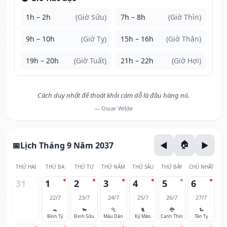
1h – 2h
(Giờ Sửu)
7h – 8h
(Giờ Thìn)
9h – 10h
(Giờ Tỵ)
15h – 16h
(Giờ Thân)
19h – 20h
(Giờ Tuất)
21h – 22h
(Giờ Hợi)
Cách duy nhất để thoát khỏi cám dỗ là đầu hàng nó.
— Oscar Wilde
Lịch Tháng 9 Năm 2037
THỨ HAI
THỨ BA
THỨ TƯ
THỨ NĂM
THỨ SÁU
THỨ BẢY
CHỦ NHẬT
31
1
2
3
4
5
6
22/7
23/7
24/7
25/7
26/7
27/7
🐀
🐂
🐅
🐈
🐉
🐍
Bính Tý
Đinh Sửu
Mậu Dần
Kỷ Mão
Canh Thìn
Tân Tỵ