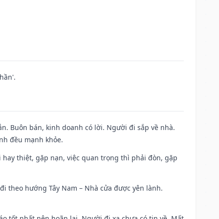
hần'.
n. Buôn bán, kinh doanh có lời. Người đi sắp về nhà.
đình đều mạnh khỏe.
đi hay thiệt, gặp nạn, việc quan trọng thì phải đòn, gặp
ài đi theo hướng Tây Nam – Nhà cửa được yên lành.
áo tốt nhất nên hoãn lại. Người đi xa chưa có tin về. Mất