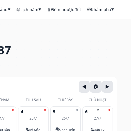
háng
📖
Lịch năm
🧧
Đếm ngược Tết
🧭
Khám phá
▼
▼
▼
37
 NĂM
THỨ SÁU
THỨ BẢY
CHỦ NHẬT
⭐
4
5
6
4/7
25/7
26/7
27/7
🐈
🐉
🐍
ậu Dần
Kỷ Mão
Canh Thìn
Tân Tỵ