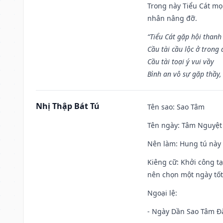
Trong này Tiểu Cát mọi
nhân nâng đỡ.
“Tiểu Cát gặp hội thanh
Cầu tài cầu lộc ở trong
Cầu tài toại ý vui vầy
Bình an vô sự gặp thầy,
Nhị Thập Bát Tú
Tên sao
: Sao Tâm
Tên ngày
: Tâm Nguyệt 
Nên làm
: Hung tú này 
Kiêng cữ
: Khởi công tạ
nên chọn một ngày tốt 
Ngoại lệ
:
- Ngày Dần Sao Tâm Đă