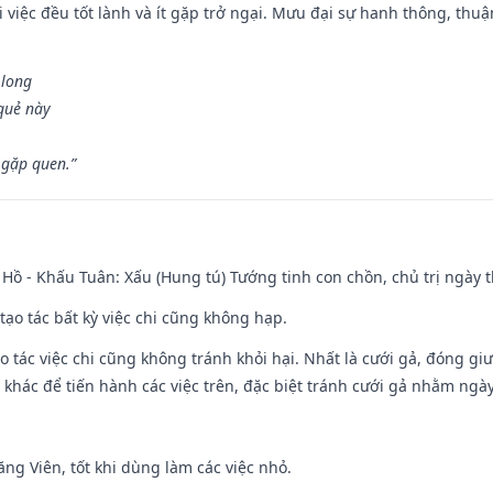
 việc đều tốt lành và ít gặp trở ngại. Mưu đại sự hanh thông, thuậ
 long
 quẻ này
 gặp quen.”
Hồ - Khấu Tuân: Xấu (Hung tú) Tướng tinh con chồn, chủ trị ngày t
tạo tác bất kỳ việc chi cũng không hạp.
o tác việc chi cũng không tránh khỏi hại. Nhất là cưới gả, đóng giườ
khác để tiến hành các việc trên, đặc biệt tránh cưới gả nhằm ngày
ng Viên, tốt khi dùng làm các việc nhỏ.