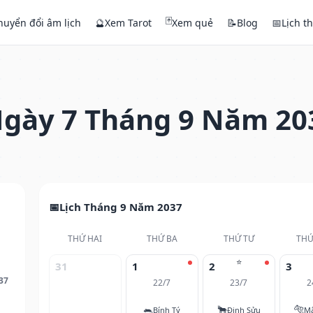
🃏
huyển đổi âm lịch
🔮
Xem Tarot
Xem quẻ
📝
Blog
📅
Lịch t
gày 7 Tháng 9 Năm 20
Lịch Tháng 9 Năm 2037
THỨ HAI
THỨ BA
THỨ TƯ
THỨ
⭐
31
1
2
3
37
22/7
23/7
2
🐀
🐂
🐅
Bính Tý
Đinh Sửu
M