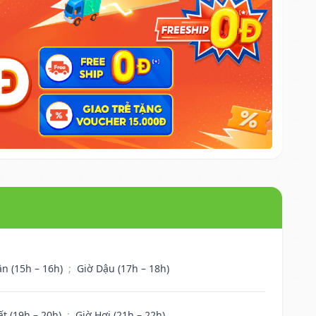
ân (15h – 16h)
;
Giờ Dậu (17h – 18h)
ất (19h – 20h)
;
Giờ Hợi (21h – 22h)