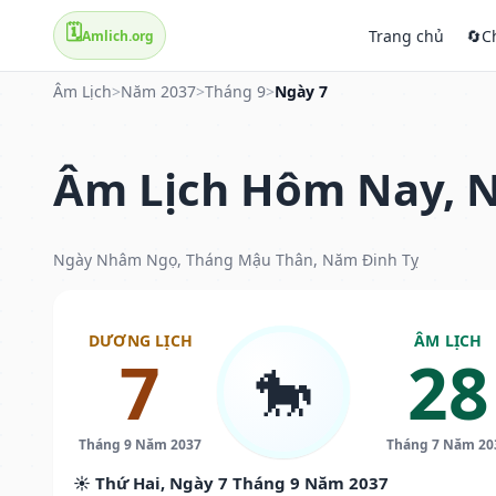
🗓️
Trang chủ
🔄
C
Amlich.org
Âm Lịch
>
Năm 2037
>
Tháng 9
>
Ngày 7
Âm Lịch Hôm Nay, N
Ngày Nhâm Ngọ, Tháng Mậu Thân, Năm Đinh Tỵ
DƯƠNG LỊCH
ÂM LỊCH
7
28
🐎
Tháng 9 Năm 2037
Tháng 7 Năm 20
☀️ Thứ Hai, Ngày 7 Tháng 9 Năm 2037