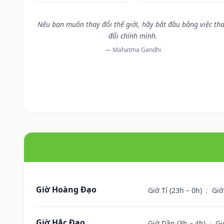
Nếu bạn muốn thay đổi thế giới, hãy bắt đầu bằng việc th
đổi chính mình.
— Mahatma Gandhi
Giờ Hoàng Đạo
Giờ Tí (23h – 0h)
;
Giờ
Giờ Hắc Đạo
Giờ Dần (3h – 4h)
;
Gi