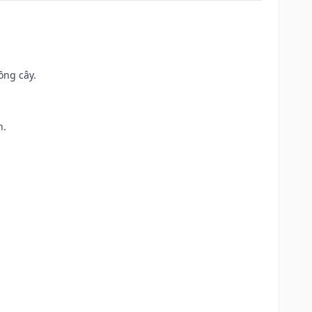
ồng cây.
h.