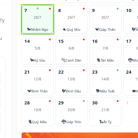
⭐
7
8
9
10
28/7
29/7
30/7
Tỵ
🐎
🐐
🐒
🐓
Nhâm Ngọ
Quý Mùi
Giáp Thân
Ấ
ều
14
15
16
17
5/8
6/8
7/8
🐂
🐅
🐈
🐉
Kỷ Sửu
Canh Dần
Tân Mão
Nh
21
22
23
24
12/8
13/8
14/8
1
🐒
🐓
🐕
🐖
Bính Thân
Đinh Dậu
Mậu Tuất
K
28
29
30
1
19/8
20/8
21/8
🐈
🐉
🐍
Quý Mão
Giáp Thìn
Ất Tỵ