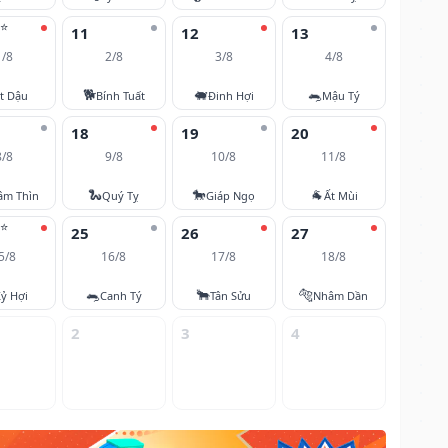
⭐
11
12
13
1/8
2/8
3/8
4/8
🐕
🐖
🐀
t Dậu
Bính Tuất
Đinh Hợi
Mậu Tý
18
19
20
8/8
9/8
10/8
11/8
🐍
🐎
🐐
âm Thìn
Quý Tỵ
Giáp Ngọ
Ất Mùi
⭐
25
26
27
5/8
16/8
17/8
18/8
🐀
🐂
🐅
ỷ Hợi
Canh Tý
Tân Sửu
Nhâm Dần
2
3
4