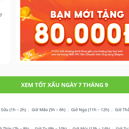
ay
XEM TỐT XẤU NGÀY 7 THÁNG 9
 Sửu (1h – 2h)
;
Giờ Mão (5h – 6h)
;
Giờ Ngọ (11h – 12h)
;
Giờ Th
ờ Thìn (7h – 8h)
;
Giờ Tỵ (9h – 10h)
;
Giờ Mùi (13h – 14h)
;
Giờ Tu