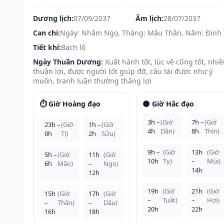
Dương lịch:
07/09/2037
Âm lịch:
28/07/2037
Can chi:
Ngày: Nhâm Ngọ, Tháng: Mậu Thân, Năm: Đinh 
Tiết khí:
Bạch lộ
Ngày Thuần Dương:
Xuất hành tốt, lúc về cũng tốt, nhi
thuận lợi, được người tốt giúp đỡ, cầu tài được như ý
muốn, tranh luận thường thắng lợi
⏱️ Giờ Hoàng đạo
🌑 Giờ Hắc đạo
3h –
(Giờ
7h –
(Giờ
23h –
(Giờ
1h –
(Giờ
4h
Dần)
8h
Thìn)
0h
Tí)
2h
Sửu)
9h –
(Giờ
13h
(Giờ
5h –
(Giờ
11h
(Giờ
10h
Tỵ)
–
Mùi)
6h
Mão)
–
Ngọ)
14h
12h
19h
(Giờ
21h
(Giờ
15h
(Giờ
17h
(Giờ
–
Tuất)
–
Hợi)
–
Thân)
–
Dậu)
20h
22h
16h
18h