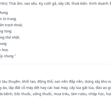
ồn): Thái âm, sao xấu. Kỵ cưới gả, xây cất, thưa kiện. Kinh doanh ắ
 hung,
c tù trung,
ền trạch thoái,
ng tòng.
ng thử nhật,
hung.
o họa,
ủy chung.”
đi tàu thuyền, khởi tạo, động thổ, san nền đắp nền, dựng xây kho
 áo, lắp đặt cỗ máy dệt hay các loại máy, cấy lúa gặt lúa, đào ao 
a bệnh, bốc thuốc, uống thuốc, mua trâu, làm rượu, nhập học, học 