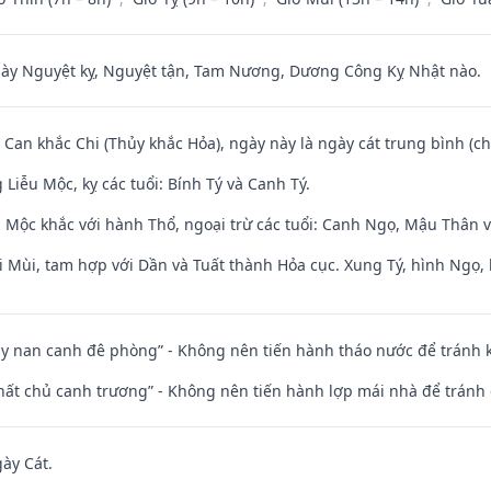
 Nguyệt kỵ, Nguyệt tận, Tam Nương, Dương Công Kỵ Nhật nào.
 Can khắc Chi (Thủy khắc Hỏa), ngày này là ngày cát trung bình (ch
iễu Mộc, kỵ các tuổi: Bính Tý và Canh Tý.
 Mộc khắc với hành Thổ, ngoại trừ các tuổi: Canh Ngọ, Mậu Thân 
i Mùi, tam hợp với Dần và Tuất thành Hỏa cục. Xung Tý, hình Ngọ, 
ủy nan canh đê phòng” - Không nên tiến hành tháo nước để tránh
 thất chủ canh trương” - Không nên tiến hành lợp mái nhà để tránh 
gày Cát.