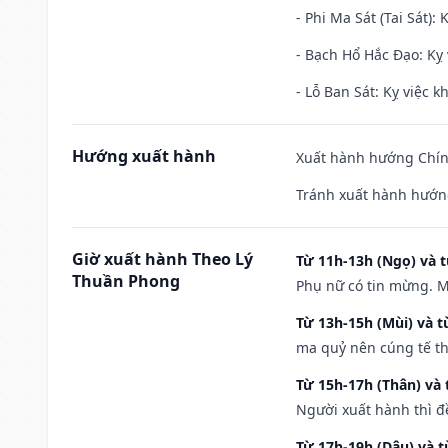
- Phi Ma Sát (Tai Sát): 
- Bạch Hổ Hắc Đạo: Kỵ 
- Lỗ Ban Sát: Kỵ việc kh
Hướng xuất hành
Xuất hành hướng Chính
Tránh xuất hành hướng
Giờ xuất hành Theo Lý
Từ 11h-13h (Ngọ) và t
Thuần Phong
Phụ nữ có tin mừng. M
Từ 13h-15h (Mùi) và t
ma quỷ nên cúng tế th
Từ 15h-17h (Thân) và 
Người xuất hành thì đ
Từ 17h-19h (Dậu) và 