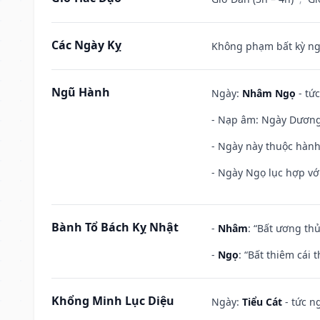
Các Ngày Kỵ
Không phạm bất kỳ ngày
Ngũ Hành
Ngày:
Nhâm Ngọ
- tức
- Nạp âm: Ngày Dương L
- Ngày này thuộc hành
- Ngày Ngọ lục hợp vớ
Bành Tổ Bách Kỵ Nhật
-
Nhâm
: “Bất ương th
-
Ngọ
: “Bất thiêm cái
Khổng Minh Lục Diệu
Ngày:
Tiểu Cát
- tức n