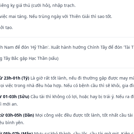
Kiêng kỵ giá thú (cưới hỏi), nhập trạch.
việc mai táng. Nếu trùng ngày với Thiên Giải thì sao tốt.
ởi tạo.
 Nam để đón 'Hỷ Thần'. Xuất hành hướng Chính Tây để đón 'Tài T
 Tây Bắc gặp Hạc Thần (xấu)
ừ 23h-01h (Tý)
Là giờ rất tốt lành, nếu đi thường gặp được may mắ
ọi việc trong nhà đều hòa hợp. Nếu có bệnh cầu thì sẽ khỏi, gia 
ừ 01-03h (Sửu)
Cầu tài thì không có lợi, hoặc hay bị trái ý. Nếu ra 
ì mới an.
từ 03h-05h (Dần)
Mọi công việc đều được tốt lành, tốt nhất cầu t
ều bình yên.
từ 05h-07h (Mão)
Mưu sự khó thành, cầu lộc, cầu tài mờ mịt. Kiện c