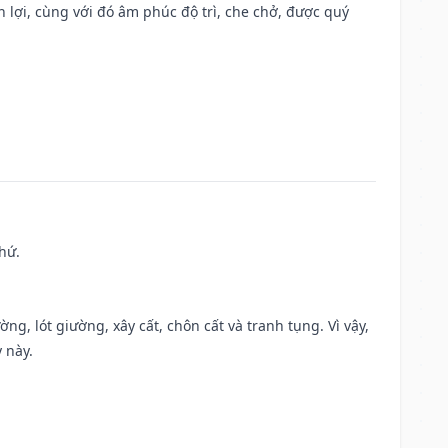
n lợi, cùng với đó âm phúc độ trì, che chở, được quý
hứ.
ng, lót giường, xây cất, chôn cất và tranh tụng. Vì vậy,
 này.