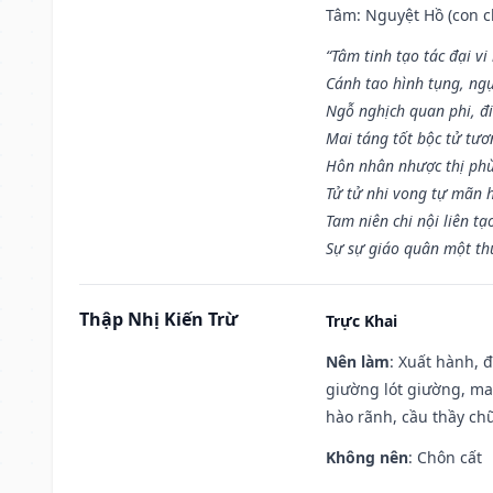
Tâm: Nguyệt Hồ (con ch
“Tâm tinh tạo tác đại vi
Cánh tao hình tụng, ngụ
Ngỗ nghịch quan phi, đi
Mai táng tốt bộc tử tươ
Hôn nhân nhược thị phù
Tử tử nhi vong tự mãn 
Tam niên chi nội liên tạ
Sự sự giáo quân một th
Thập Nhị Kiến Trừ
Trực Khai
Nên làm
: Xuất hành, 
giường lót giường, may
hào rãnh, cầu thầy chữ
Không nên
: Chôn cất