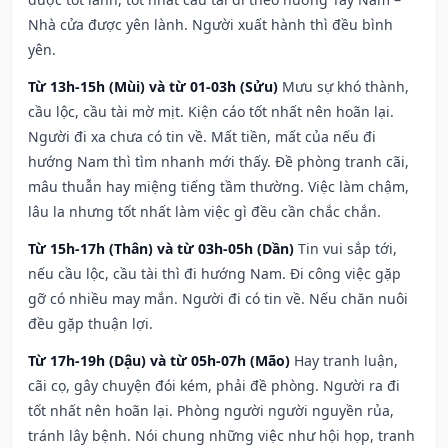
Nhà cửa được yên lành. Người xuất hành thì đều bình
yên.
Từ 13h-15h (Mùi) và từ 01-03h (Sửu)
Mưu sự khó thành,
cầu lộc, cầu tài mờ mịt. Kiện cáo tốt nhất nên hoãn lại.
Người đi xa chưa có tin về. Mất tiền, mất của nếu đi
hướng Nam thì tìm nhanh mới thấy. Đề phòng tranh cãi,
mâu thuẫn hay miệng tiếng tầm thường. Việc làm chậm,
lâu la nhưng tốt nhất làm việc gì đều cần chắc chắn.
Từ 15h-17h (Thân) và từ 03h-05h (Dần)
Tin vui sắp tới,
nếu cầu lộc, cầu tài thì đi hướng Nam. Đi công việc gặp
gỡ có nhiều may mắn. Người đi có tin về. Nếu chăn nuôi
đều gặp thuận lợi.
Từ 17h-19h (Dậu) và từ 05h-07h (Mão)
Hay tranh luận,
cãi cọ, gây chuyện đói kém, phải đề phòng. Người ra đi
tốt nhất nên hoãn lại. Phòng người người nguyền rủa,
tránh lây bệnh. Nói chung những việc như hội họp, tranh