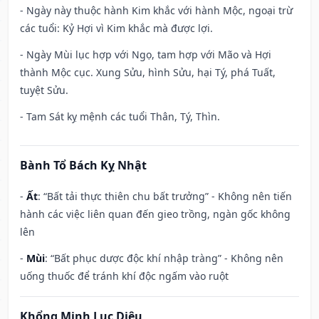
- Ngày này thuộc hành Kim khắc với hành Mộc, ngoại trừ
các tuổi: Kỷ Hợi vì Kim khắc mà được lợi.
- Ngày Mùi lục hợp với Ngọ, tam hợp với Mão và Hợi
thành Mộc cục. Xung Sửu, hình Sửu, hại Tý, phá Tuất,
tuyệt Sửu.
- Tam Sát kỵ mệnh các tuổi Thân, Tý, Thìn.
Bành Tổ Bách Kỵ Nhật
-
Ất
: “Bất tải thực thiên chu bất trưởng” - Không nên tiến
hành các việc liên quan đến gieo trồng, ngàn gốc không
lên
-
Mùi
: “Bất phục dược độc khí nhập tràng” - Không nên
uống thuốc để tránh khí độc ngấm vào ruột
Khổng Minh Lục Diệu