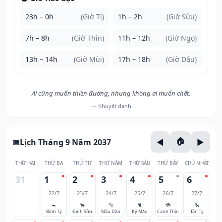
23h – 0h
(Giờ Tí)
1h – 2h
(Giờ Sửu)
7h – 8h
(Giờ Thìn)
11h – 12h
(Giờ Ngọ)
13h – 14h
(Giờ Mùi)
17h – 18h
(Giờ Dậu)
Ai cũng muốn thiên đường, nhưng không ai muốn chết.
— Khuyết danh
Lịch Tháng 9 Năm 2037
THỨ HAI
THỨ BA
THỨ TƯ
THỨ NĂM
THỨ SÁU
THỨ BẢY
CHỦ NHẬT
31
1
2
3
4
5
6
22/7
23/7
24/7
25/7
26/7
27/7
🐀
🐂
🐅
🐈
🐉
🐍
Bính Tý
Đinh Sửu
Mậu Dần
Kỷ Mão
Canh Thìn
Tân Tỵ