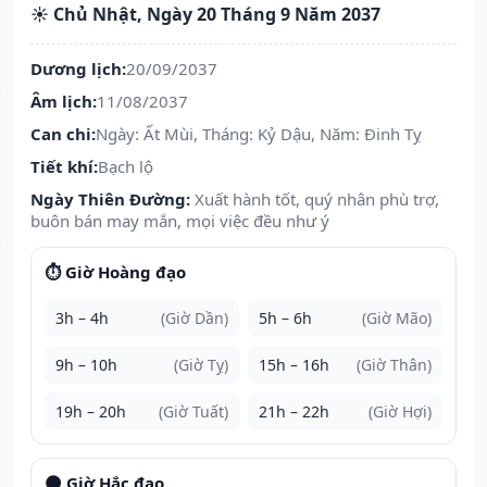
☀️ Chủ Nhật, Ngày 20 Tháng 9 Năm 2037
Dương lịch:
20/09/2037
Âm lịch:
11/08/2037
Can chi:
Ngày: Ất Mùi, Tháng: Kỷ Dậu, Năm: Đinh Tỵ
Tiết khí:
Bạch lộ
Ngày Thiên Đường:
Xuất hành tốt, quý nhân phù trợ,
buôn bán may mắn, mọi việc đều như ý
⏱️ Giờ Hoàng đạo
3h – 4h
(Giờ Dần)
5h – 6h
(Giờ Mão)
9h – 10h
(Giờ Tỵ)
15h – 16h
(Giờ Thân)
19h – 20h
(Giờ Tuất)
21h – 22h
(Giờ Hợi)
🌑 Giờ Hắc đạo