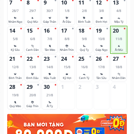
7
8
9
10
11
12
13
28/7
29/7
30/7
1/8
2/8
3/8
4/8
🐎
🐐
🐒
🐓
🐕
🐖
🐀
Nhâm Ngọ
Quý Mùi
Giáp Thân
Ất Dậu
Bính Tuất
Đinh Hợi
Mậu Tý
14
15
16
17
18
19
20
5/8
6/8
7/8
8/8
9/8
10/8
11/8
🐂
🐅
🐈
🐉
🐍
🐎
🐐
Kỷ Sửu
Canh Dần
Tân Mão
Nhâm Thìn
Quý Tỵ
Giáp Ngọ
Ất Mùi
21
22
23
24
25
26
27
12/8
13/8
14/8
15/8
16/8
17/8
18/8
🐒
🐓
🐕
🐖
🐀
🐂
🐅
Bính Thân
Đinh Dậu
Mậu Tuất
Kỷ Hợi
Canh Tý
Tân Sửu
Nhâm Dần
28
29
30
1
2
3
4
19/8
20/8
21/8
🐈
🐉
🐍
Quý Mão
Giáp Thìn
Ất Tỵ