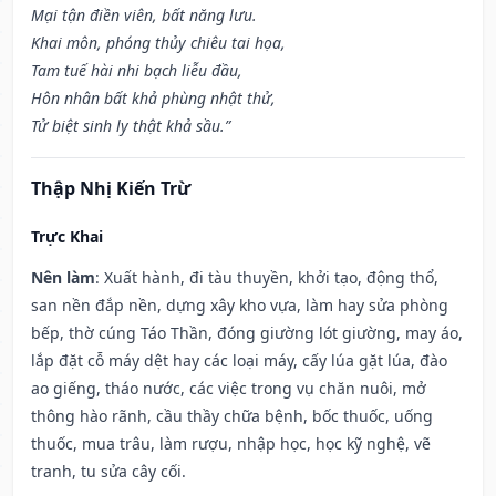
Mại tận điền viên, bất năng lưu.
Khai môn, phóng thủy chiêu tai họa,
Tam tuế hài nhi bạch liễu đầu,
Hôn nhân bất khả phùng nhật thử,
Tử biệt sinh ly thật khả sầu.”
Thập Nhị Kiến Trừ
Trực Khai
Nên làm
: Xuất hành, đi tàu thuyền, khởi tạo, động thổ,
san nền đắp nền, dựng xây kho vựa, làm hay sửa phòng
bếp, thờ cúng Táo Thần, đóng giường lót giường, may áo,
lắp đặt cỗ máy dệt hay các loại máy, cấy lúa gặt lúa, đào
ao giếng, tháo nước, các việc trong vụ chăn nuôi, mở
thông hào rãnh, cầu thầy chữa bệnh, bốc thuốc, uống
thuốc, mua trâu, làm rượu, nhập học, học kỹ nghệ, vẽ
tranh, tu sửa cây cối.