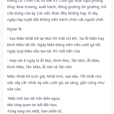
Kiêng cữ
: Chôn Cất thì ĐẠI KỴ. Cưới gã, khai ngòi phóng
thủy, khai trương, xuất hành, đóng giường lót giường, trổ
cửa dựng cửa kỵ. Các việc khác đều không hay. Vì vậy,
ngày này tuyệt đối không tiến hành chôn cất người chết.
Ngoại lệ
:
- Sao Mão Nhật Kê tại Mùi thì mất chí khí. Tại Ất Mão hay
Đinh Mão rất tốt. Ngày Mão Đăng Viên nên cưới gả tốt,
ngày Quý Mão nếu tạo tác thì mất tiền của.
- Hợp với 8 ngày là Ất Mùi, Đinh Mùi, Tân Mùi, Ất Mão,
Đinh Mão, Tân Mão, Ất Hợi và Tân Hợi.
Mão: Nhật Kê (con gà): Nhật tinh, sao xấu. Tốt nhất cho
việc xây cất. Khắc kỵ việc cưới gả, an táng, gắn cũng như
sửa cửa.
“Mão tinh tạo tác tiến điền ngưu,
Mai táng quan tai bất đắc hưu,
Trùng tang nhị nhật, tam nhân tử,