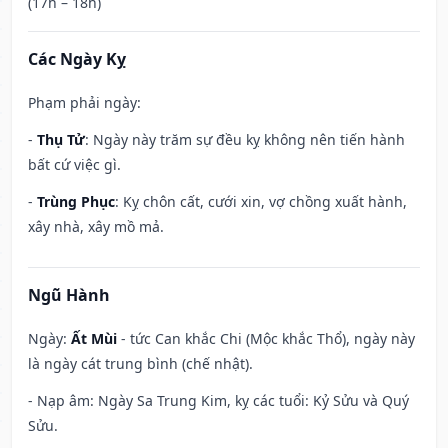
(17h – 18h)
Các Ngày Kỵ
Phạm phải ngày:
-
Thụ Tử
: Ngày này trăm sự đều kỵ không nên tiến hành
bất cứ việc gì.
-
Trùng Phục
: Kỵ chôn cất, cưới xin, vợ chồng xuất hành,
xây nhà, xây mồ mả.
Ngũ Hành
Ngày:
Ất Mùi
- tức Can khắc Chi (Mộc khắc Thổ), ngày này
là ngày cát trung bình (chế nhật).
- Nạp âm: Ngày Sa Trung Kim, kỵ các tuổi: Kỷ Sửu và Quý
Sửu.