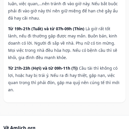
luận, việc quan,…nên tránh đi vào giờ này. Nếu bắt buộc
phải đi vào giờ này thì nên giữ miệng để hạn ché gây ẩu
đả hay cãi nhau.
Từ 19h-21h (Tuất) và từ 07h-09h (Thìn)
Là giờ rất tốt
lành, nếu đi thường gặp được may mắn. Buôn bán, kinh
doanh có lời. Người đi sắp về nhà. Phụ nữ có tin mừng.
Mọi việc trong nhà đều hòa hợp. Nếu có bệnh cầu thì sẽ
khỏi, gia đình đều mạnh khỏe.
Từ 21h-23h (Hợi) và từ 09h-11h (Tị)
Cầu tài thì không có
lợi, hoặc hay bị trái ý. Nếu ra đi hay thiệt, gặp nạn, việc
quan trọng thì phải đòn, gặp ma quỷ nên cúng tế thì mới
an.
Về Amlich.org