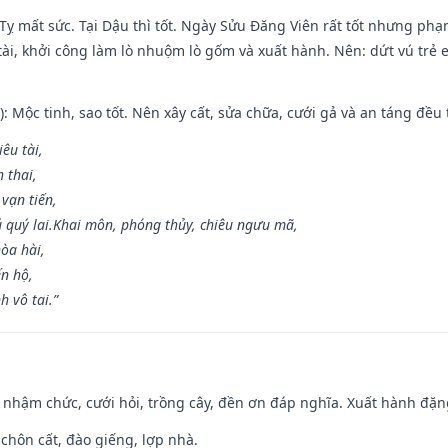
 Tỵ mất sức. Tại Dậu thì tốt. Ngày Sửu Đăng Viên rất tốt nhưng ph
 tài, khởi công làm lò nhuộm lò gốm và xuất hành. Nên: dứt vú trẻ e
: Mộc tinh, sao tốt. Nên xây cất, sửa chữa, cưới gả và an táng đều 
iêu tài,
 thai,
 vạn tiến,
ú quý lai.Khai môn, phóng thủy, chiêu ngưu mã,
òa hài,
ến hộ,
h vô tai.”
 nhậm chức, cưới hỏi, trồng cây, đền ơn đáp nghĩa. Xuất hành đặng 
 chôn cất, đào giếng, lợp nhà.