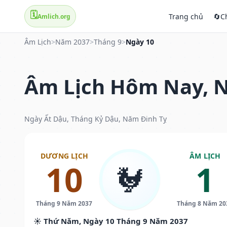
🗓️
Trang chủ
🔄
C
Amlich.org
Âm Lịch
>
Năm 2037
>
Tháng 9
>
Ngày 10
Âm Lịch Hôm Nay, N
Ngày Ất Dậu, Tháng Kỷ Dậu, Năm Đinh Tỵ
DƯƠNG LỊCH
ÂM LỊCH
10
1
🐓
Tháng 9 Năm 2037
Tháng 8 Năm 20
☀️ Thứ Năm, Ngày 10 Tháng 9 Năm 2037