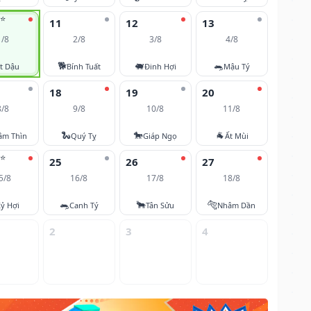
⭐
11
12
13
1/8
2/8
3/8
4/8
🐕
🐖
🐀
t Dậu
Bính Tuất
Đinh Hợi
Mậu Tý
18
19
20
8/8
9/8
10/8
11/8
🐍
🐎
🐐
âm Thìn
Quý Tỵ
Giáp Ngọ
Ất Mùi
⭐
25
26
27
5/8
16/8
17/8
18/8
🐀
🐂
🐅
ỷ Hợi
Canh Tý
Tân Sửu
Nhâm Dần
2
3
4