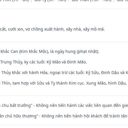
 cất, cưới xin, vợ chồng xuất hành, xây nhà, xây mồ mả.
 khắc Can (Kim khắc Mộc), là ngày hung (phạt nhật).
Trung Thủy, kỵ các tuổi: Kỷ Mão và Đinh Mão.
 Thủy khắc với hành Hỏa, ngoại trừ các tuổi: Kỷ Sửu, Đinh Dậu và
 Thìn, tam hợp với Sửu và Tỵ thành Kim cục. Xung Mão, hình Dậu, h
iên chu bất trưởng” - Không nên tiến hành các việc liên quan đến g
 tân chủ hữu thương” - Không nên tiến hành hội khách để tránh tân