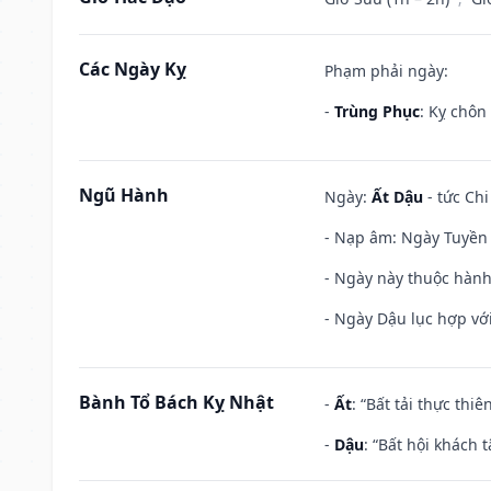
Các Ngày Kỵ
Phạm phải ngày:
-
Trùng Phục
: Kỵ chôn
Ngũ Hành
Ngày:
Ất Dậu
- tức Chi
- Nạp âm: Ngày Tuyền 
- Ngày này thuộc hành
- Ngày Dậu lục hợp với
Bành Tổ Bách Kỵ Nhật
-
Ất
: “Bất tải thực th
-
Dậu
: “Bất hội khách