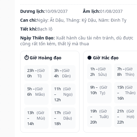
Dương lịch:
10/09/2037
Âm lịch:
01/08/2037
Can chi:
Ngày: Ất Dậu, Tháng: Kỷ Dậu, Năm: Đinh Tỵ
Tiết khí:
Bạch lộ
Ngày Thiên Đạo:
Xuất hành cầu tài nên tránh, dù được
cũng rất tốn kém, thất lý mà thua
⏱️ Giờ Hoàng đạo
🌑 Giờ Hắc đạo
1h –
(Giờ
7h –
(Giờ
23h –
(Giờ
3h –
(Giờ
2h
Sửu)
8h
Thìn)
0h
Tí)
4h
Dần)
9h –
(Giờ
15h
(Giờ
5h –
(Giờ
11h
(Giờ
10h
Tỵ)
–
Thân)
6h
Mão)
–
Ngọ)
16h
12h
19h
(Giờ
21h
(Giờ
13h
(Giờ
17h
(Giờ
–
Tuất)
–
Hợi)
–
Mùi)
–
Dậu)
20h
22h
14h
18h