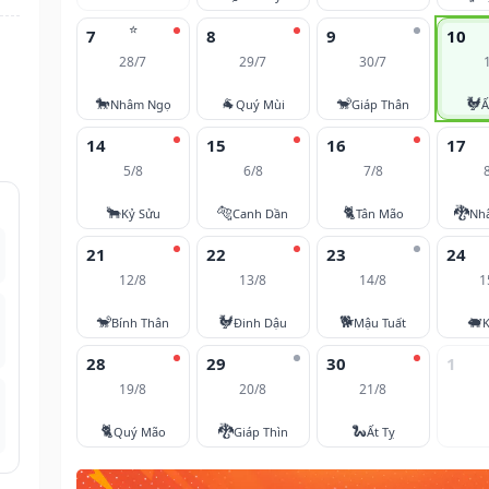
⭐
7
8
9
10
28/7
29/7
30/7
🐎
🐐
🐒
🐓
Nhâm Ngọ
Quý Mùi
Giáp Thân
Ấ
14
15
16
17
5/8
6/8
7/8
🐂
🐅
🐈
🐉
Kỷ Sửu
Canh Dần
Tân Mão
Nh
21
22
23
24
12/8
13/8
14/8
1
🐒
🐓
🐕
🐖
Bính Thân
Đinh Dậu
Mậu Tuất
K
28
29
30
1
19/8
20/8
21/8
🐈
🐉
🐍
Quý Mão
Giáp Thìn
Ất Tỵ