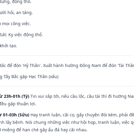
 dựng, động thổ.
ưới hỏi, an táng.
 mọi công việc.
át: Kỵ việc động thổ.
khởi tạo.
ắc để đón 'Hỷ Thần'. Xuất hành hướng Đông Nam để đón 'Tài Thần
 Tây Bắc gặp Hạc Thần (xấu)
ừ 23h-01h (Tý)
Tin vui sắp tới, nếu cầu lộc, cầu tài thì đi hướng 
đều gặp thuận lợi.
ừ 01-03h (Sửu)
Hay tranh luận, cãi cọ, gây chuyện đói kém, phải đ
nh lây bệnh. Nói chung những việc như hội họp, tranh luận, việc q
iữ miệng để hạn ché gây ẩu đả hay cãi nhau.