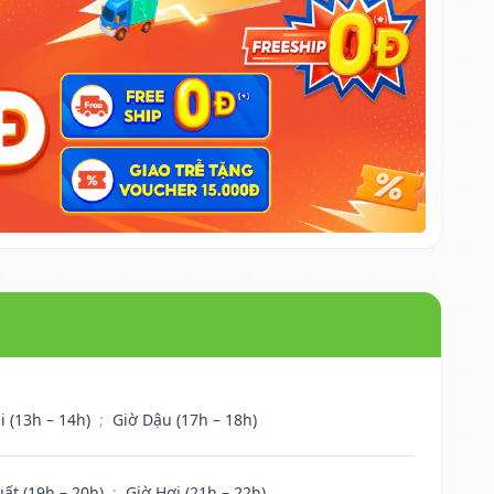
i (13h – 14h)
;
Giờ Dậu (17h – 18h)
uất (19h – 20h)
;
Giờ Hợi (21h – 22h)