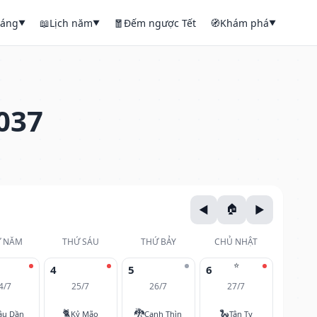
háng
📖
Lịch năm
🧧
Đếm ngược Tết
🧭
Khám phá
▼
▼
▼
037
 NĂM
THỨ SÁU
THỨ BẢY
CHỦ NHẬT
⭐
4
5
6
4/7
25/7
26/7
27/7
🐈
🐉
🐍
ậu Dần
Kỷ Mão
Canh Thìn
Tân Tỵ