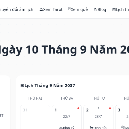
🃏
huyển đổi âm lịch
🔮
Xem Tarot
Xem quẻ
📝
Blog
📅
Lịch t
gày 10 Tháng 9 Năm 2
Lịch Tháng 9 Năm 2037
THỨ HAI
THỨ BA
THỨ TƯ
THỨ
⭐
31
1
2
3
37
22/7
23/7
2
🐀
🐂
🐅
Bính Tý
Đinh Sửu
M