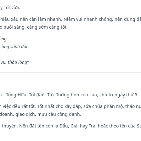
y Tốt vừa.
chiều xấu nên cần làm nhanh. Niềm vui nhanh chóng, nên dùng để 
ào buổi sáng, càng sớm càng tốt.
hùng
hồng sánh đôi
vui thỏa lòng”
i - Tống Hữu: Tốt (Kiết Tú). Tướng tinh con cua, chủ trị ngày thứ 5.
m việc đều rất tốt. Tốt nhất cho xây đắp, sửa chữa phần mộ, tháo nư
 doanh, giao dịch, mưu cầu công danh.
 đi thuyền. Nên đặt tên con là Đẩu, Giải hay Trại hoặc theo tên của