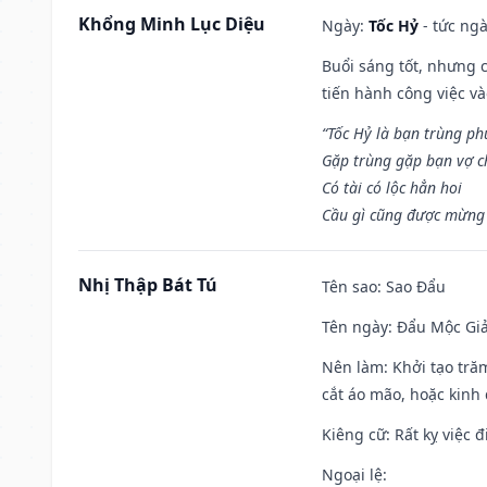
Khổng Minh Lục Diệu
Ngày:
Tốc Hỷ
- tức ngà
Buổi sáng tốt, nhưng 
tiến hành công việc v
“Tốc Hỷ là bạn trùng p
Gặp trùng gặp bạn vợ c
Có tài có lộc hẳn hoi
Cầu gì cũng được mừng 
Nhị Thập Bát Tú
Tên sao
: Sao Đẩu
Tên ngày
: Đẩu Mộc Giả
Nên làm
: Khởi tạo tră
cắt áo mão, hoặc kinh
Kiêng cữ
: Rất kỵ việc
Ngoại lệ
: