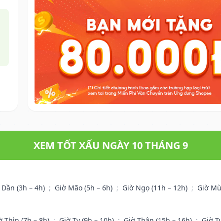
XEM TỐT XẤU NGÀY 10 THÁNG 9
 Dần (3h – 4h)
;
Giờ Mão (5h – 6h)
;
Giờ Ngọ (11h – 12h)
;
Giờ Mù
ờ Thìn (7h – 8h)
;
Giờ Tỵ (9h – 10h)
;
Giờ Thân (15h – 16h)
;
Giờ T