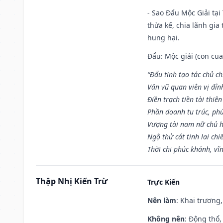
- Sao Đẩu Mộc Giải tại
thừa kế, chia lãnh gia
hung hại.
Đẩu: Mộc giải (con cua)
“Đẩu tinh tạo tác chủ ch
Văn vũ quan viên vị đỉnh
Điền trạch tiền tài thiên
Phần doanh tu trúc, ph
Vượng tài nam nữ chủ h
Ngộ thử cát tinh lai chi
Thời chi phúc khánh, vĩn
Thập Nhị Kiến Trừ
Trực Kiến
Nên làm
: Khai trương,
Không nên
: Động thổ,