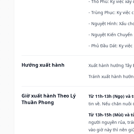
- Thổ Phủ: Kỵ việc xây
- Trùng Phục: Kỵ việc c
- Nguyệt Hình: Xấu cho
- Nguyệt Kiến Chuyển S
- Phủ Đầu Dát: Kỵ việc 
Hướng xuất hành
Xuất hành hướng Tây B
Tránh xuất hành hướng
Giờ xuất hành Theo Lý
Từ 11h-13h (Ngọ) và t
Thuần Phong
tin về. Nếu chăn nuôi 
Từ 13h-15h (Mùi) và t
người nguyền rủa, trá
vào giờ này thì nên g