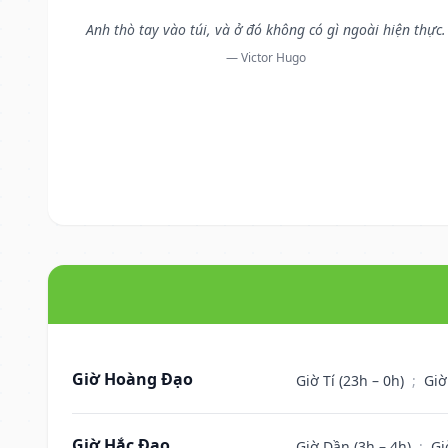
Anh thò tay vào túi, và ở đó không có gì ngoài hiện thực.
— Victor Hugo
Giờ Hoàng Đạo
Giờ Tí (23h – 0h)
;
Giờ
Giờ Hắc Đạo
Giờ Dần (3h – 4h)
;
Gi