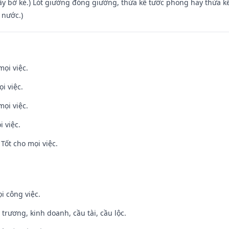
xây bờ kè.) Lót giường đóng giường, thừa kế tước phong hay thừa k
 nước.)
mọi việc.
i việc.
mọi việc.
i việc.
Tốt cho mọi việc.
i công việc.
 trương, kinh doanh, cầu tài, cầu lộc.