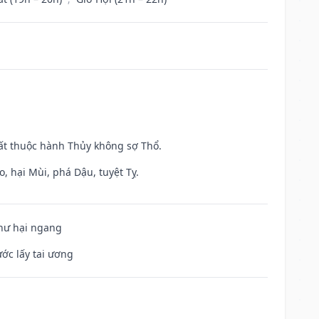
uất thuộc hành Thủy không sợ Thổ.
, hại Mùi, phá Dậu, tuyệt Tỵ.
 hư hại ngang
ước lấy tai ương