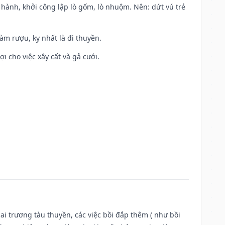
t hành, khởi công lập lò gốm, lò nhuộm. Nên: dứt vú trẻ
àm rượu, kỵ nhất là đi thuyền.
ợi cho việc xây cất và gả cưới.
ai trương tàu thuyền, các việc bồi đắp thêm ( như bồi