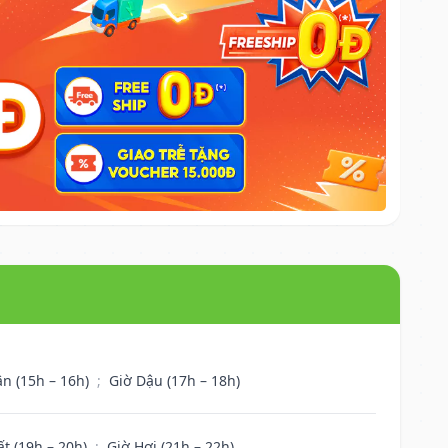
ân (15h – 16h)
;
Giờ Dậu (17h – 18h)
ất (19h – 20h)
;
Giờ Hợi (21h – 22h)