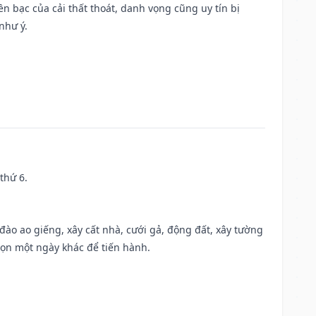
Tiền bạc của cải thất thoát, danh vọng cũng uy tín bị
như ý.
thứ 6.
c đào ao giếng, xây cất nhà, cưới gả, động đất, xây tường
họn một ngày khác để tiến hành.