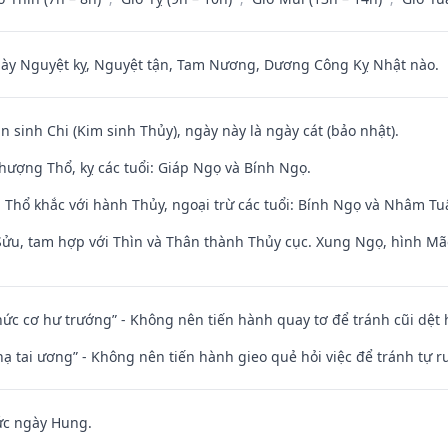
 Nguyệt kỵ, Nguyệt tận, Tam Nương, Dương Công Kỵ Nhật nào.
n sinh Chi (Kim sinh Thủy), ngày này là ngày cát (bảo nhật).
hượng Thổ, kỵ các tuổi: Giáp Ngọ và Bính Ngọ.
 Thổ khắc với hành Thủy, ngoại trừ các tuổi: Bính Ngọ và Nhâm T
 Sửu, tam hợp với Thìn và Thân thành Thủy cục. Xung Ngọ, hình Mão
 chức cơ hư trướng” - Không nên tiến hành quay tơ để tránh cũi dệt
nhạ tai ương” - Không nên tiến hành gieo quẻ hỏi việc để tránh tự r
ức ngày Hung.