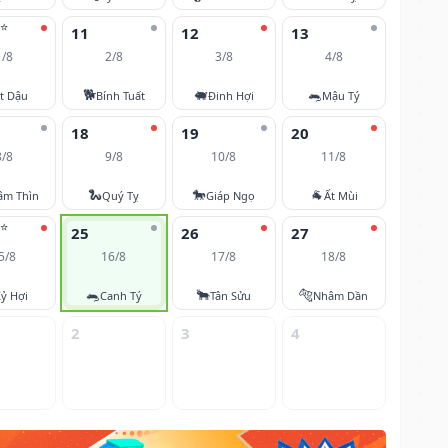
⭐
11
12
13
1/8
2/8
3/8
4/8
🐕
🐖
🐀
t Dậu
Bính Tuất
Đinh Hợi
Mậu Tý
18
19
20
8/8
9/8
10/8
11/8
🐍
🐎
🐐
âm Thìn
Quý Tỵ
Giáp Ngọ
Ất Mùi
⭐
25
26
27
5/8
16/8
17/8
18/8
🐀
🐂
🐅
ỷ Hợi
Canh Tý
Tân Sửu
Nhâm Dần
2
3
4