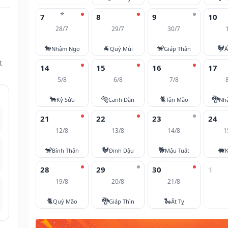
⭐
7
8
9
10
28/7
29/7
30/7
🐎
🐐
🐒
🐓
Nhâm Ngọ
Quý Mùi
Giáp Thân
Ấ
t
14
15
16
17
5/8
6/8
7/8
🐂
🐅
🐈
🐉
Kỷ Sửu
Canh Dần
Tân Mão
Nh
21
22
23
24
12/8
13/8
14/8
1
🐒
🐓
🐕
🐖
Bính Thân
Đinh Dậu
Mậu Tuất
K
28
29
30
1
19/8
20/8
21/8
🐈
🐉
🐍
Quý Mão
Giáp Thìn
Ất Tỵ