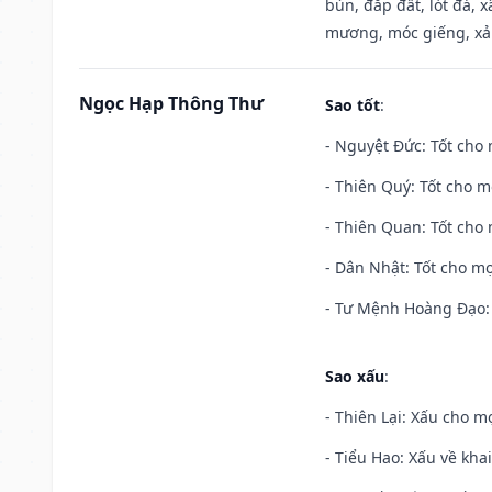
bùn, đắp đất, lót đá, 
mương, móc giếng, xả
Ngọc Hạp Thông Thư
Sao tốt
:
- Nguyệt Đức: Tốt cho 
- Thiên Quý: Tốt cho mọ
- Thiên Quan: Tốt cho 
- Dân Nhật: Tốt cho mọ
- Tư Mệnh Hoàng Đạo: 
Sao xấu
:
- Thiên Lại: Xấu cho mọ
- Tiểu Hao: Xấu về khai