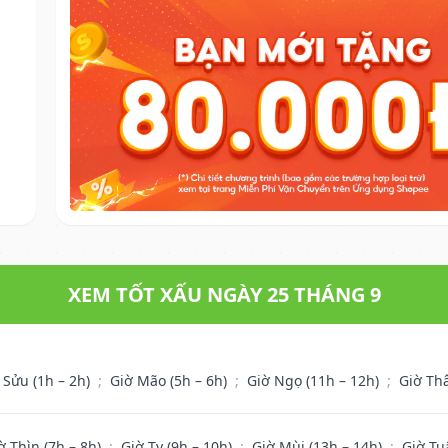
XEM TỐT XẤU NGÀY 25 THÁNG 9
 Sửu (1h – 2h)
;
Giờ Mão (5h – 6h)
;
Giờ Ngọ (11h – 12h)
;
Giờ Th
ờ Thìn (7h – 8h)
;
Giờ Tỵ (9h – 10h)
;
Giờ Mùi (13h – 14h)
;
Giờ Tu