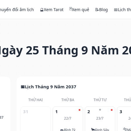
🃏
huyển đổi âm lịch
🔮
Xem Tarot
Xem quẻ
📝
Blog
📅
Lịch t
gày 25 Tháng 9 Năm 2
Lịch Tháng 9 Năm 2037
THỨ HAI
THỨ BA
THỨ TƯ
THỨ
⭐
31
1
2
3
37
22/7
23/7
2
🐀
🐂
🐅
Bính Tý
Đinh Sửu
M