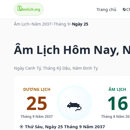
🗓️
Trang chủ
🔄
C
Amlich.org
Âm Lịch
>
Năm 2037
>
Tháng 9
>
Ngày 25
Âm Lịch Hôm Nay, N
Ngày Canh Tý, Tháng Kỷ Dậu, Năm Đinh Tỵ
DƯƠNG LỊCH
ÂM LỊCH
25
16
🐀
Tháng 9 Năm 2037
Tháng 8 Năm 20
☀️ Thứ Sáu, Ngày 25 Tháng 9 Năm 2037