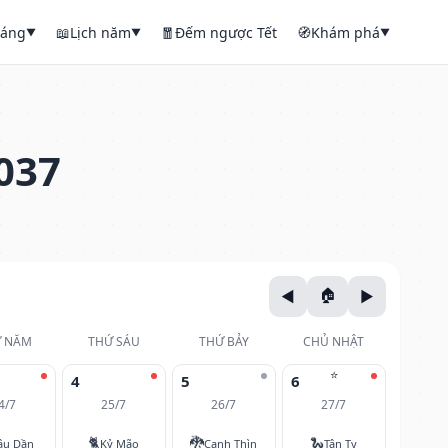
háng
📖
Lịch năm
🧧
Đếm ngược Tết
🧭
Khám phá
▼
▼
▼
037
 NĂM
THỨ SÁU
THỨ BẢY
CHỦ NHẬT
⭐
4
5
6
4/7
25/7
26/7
27/7
🐈
🐉
🐍
ậu Dần
Kỷ Mão
Canh Thìn
Tân Tỵ