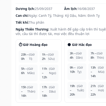
Dương lịch:
25/09/2037
Âm lịch:
16/08/2037
Can chi:
Ngày: Canh Tý, Tháng: Kỷ Dậu, Năm: Đinh Tỵ
Tiết khí:
Thu phân
Ngày Thiên Thương:
Xuất hành để gặp cấp trên thì tuyệ
vời, cầu tài thì được tài, mọi việc đều thuận lợi
⏱️ Giờ Hoàng đạo
🌑 Giờ Hắc đạo
3h –
(Giờ
7h –
(Giờ
23h –
(Giờ
1h –
(Giờ
4h
Dần)
8h
Thìn)
0h
Tí)
2h
Sửu)
9h –
(Giờ
13h
(Giờ
5h –
(Giờ
11h
(Giờ
10h
Tỵ)
–
Mùi)
6h
Mão)
–
Ngọ)
14h
12h
19h
(Giờ
21h
(Giờ
15h
(Giờ
17h
(Giờ
–
Tuất)
–
Hợi)
–
Thân)
–
Dậu)
20h
22h
16h
18h