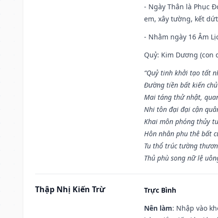
- Ngày Thân là Phục Đo
em, xây tường, kết dứt
- Nhằm ngày 16 Âm Lị
Quỷ: Kim Dương (con dê)
“Quỷ tinh khởi tạo tất 
Đường tiền bất kiến chủ
Mai táng thử nhật, quan
Nhi tôn đại đại cận qu
Khai môn phóng thủy tu
Hôn nhân phu thê bất c
Tu thổ trúc tường thươn
Thủ phù song nữ lệ uôn
Thập Nhị Kiến Trừ
Trực Bình
Nên làm
: Nhập vào kh