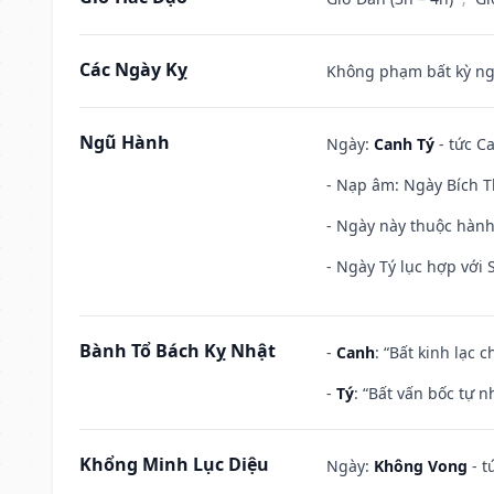
Các Ngày Kỵ
Không phạm bất kỳ ngày
Ngũ Hành
Ngày:
Canh Tý
- tức Ca
- Nạp âm: Ngày Bích T
- Ngày này thuộc hành
- Ngày Tý lục hợp với
Bành Tổ Bách Kỵ Nhật
-
Canh
: “Bất kinh lạc
-
Tý
: “Bất vấn bốc tự 
Khổng Minh Lục Diệu
Ngày:
Không Vong
- t