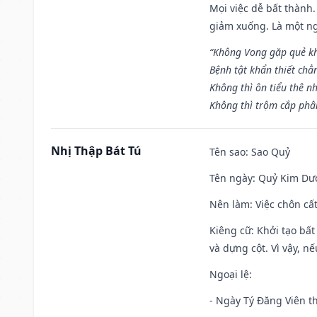
Mọi việc dễ bất thành. 
giảm xuống. Là một ng
“Không Vong gặp quẻ k
Bệnh tật khẩn thiết chẳ
Không thì ôn tiểu thê nh
Không thì trộm cắp phân
Nhị Thập Bát Tú
Tên sao
: Sao Quỷ
Tên ngày
: Quỷ Kim Dươ
Nên làm
: Việc chôn cấ
Kiêng cữ
: Khởi tạo bất
và dựng cột. Vì vậy, n
Ngoại lệ
:
- Ngày Tý Đăng Viên t