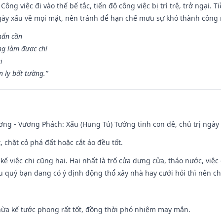
Công việc đi vào thế bế tắc, tiến độ công việc bị trì trệ, trở ngại. 
ày xấu về mọi mặt, nên tránh để hạn chế mưu sự khó thành công 
hẩn cần
ng làm được chi
i
 ly bất tường.”
ng - Vương Phách: Xấu (Hung Tú) Tướng tinh con dê, chủ trị ngày 
t, chặt cỏ phá đất hoặc cắt áo đều tốt.
 kể việc chi cũng hại. Hại nhất là trổ cửa dựng cửa, tháo nước, việ
ếu quý bạn đang có ý định động thổ xây nhà hay cưới hỏi thì nên c
hừa kế tước phong rất tốt, đồng thời phó nhiệm may mắn.