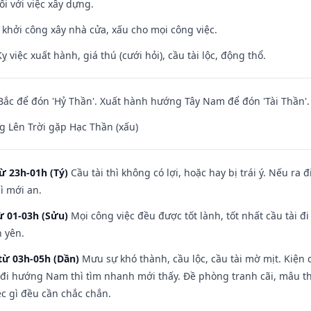
ối với việc xây dựng.
ỵ khởi công xây nhà cửa, xấu cho mọi công việc.
ỵ việc xuất hành, giá thú (cưới hỏi), cầu tài lộc, động thổ.
ắc để đón 'Hỷ Thần'. Xuất hành hướng Tây Nam để đón 'Tài Thần'.
 Lên Trời gặp Hạc Thần (xấu)
ừ 23h-01h (Tý)
Cầu tài thì không có lợi, hoặc hay bị trái ý. Nếu ra 
ì mới an.
ừ 01-03h (Sửu)
Mọi công việc đều được tốt lành, tốt nhất cầu tài
h yên.
từ 03h-05h (Dần)
Mưu sự khó thành, cầu lộc, cầu tài mờ mịt. Kiện c
 đi hướng Nam thì tìm nhanh mới thấy. Đề phòng tranh cãi, mâu t
ệc gì đều cần chắc chắn.