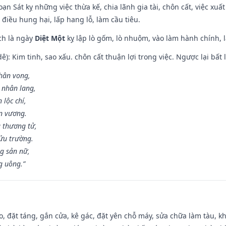
ạn Sát kỵ những việc thừa kế, chia lãnh gia tài, chôn cất, việc xuấ
 điều hung hại, lấp hang lỗ, làm cầu tiêu.
ch là ngày
Diệt Một
kỵ lập lò gốm, lò nhuộm, vào làm hành chính, l
: Kim tinh, sao xấu. chôn cất thuận lợi trong việc. Ngược lại bất l
nhân vong,
 nhân lang,
 lộc chí,
ân vương.
 thương tử,
ửu trường.
g sản nữ,
g uông.”
o, đặt táng, gắn cửa, kê gác, đặt yên chỗ máy, sửa chữa làm tàu, kh