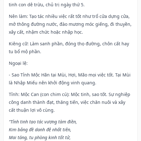
tinh con dê trừu, chủ trị ngày thứ 5.
Nên làm
: Tạo tác nhiều việc rất tốt như trổ cửa dựng cửa,
mở thông đường nước, đào mương móc giếng, đi thuyền,
xây cất, nhậm chức hoặc nhập học.
Kiêng cữ
: Làm sanh phần, đóng thọ đường, chôn cất hay
tu bổ mộ phần.
Ngoại lệ
:
- Sao Tỉnh Mộc Hãn tại Mùi, Hợi, Mão mọi việc tốt. Tại Mùi
là Nhập Miếu nên khởi động vinh quang.
Tỉnh: Mộc Can (con chim cú): Mộc tinh, sao tốt. Sự nghiệp
công danh thành đạt, thăng tiến, việc chăn nuôi và xây
cất thuận lợi vô cùng.
“Tỉnh tinh tạo tác vượng tàm điền,
Kim bảng đề danh đệ nhất tiên,
Mai táng, tu phòng kinh tốt tử,