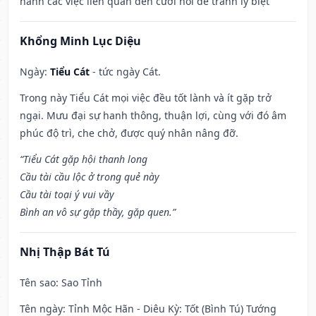
hành các việc liên quan đến cưới hỏi để tránh ly biệt
Khổng Minh Lục Diệu
Ngày:
Tiểu Cát
- tức ngày Cát.
Trong này Tiểu Cát mọi việc đều tốt lành và ít gặp trở
ngại. Mưu đại sự hanh thông, thuận lợi, cùng với đó âm
phúc độ trì, che chở, được quý nhân nâng đỡ.
“Tiểu Cát gặp hội thanh long
Cầu tài cầu lộc ở trong quẻ này
Cầu tài toại ý vui vầy
Bình an vô sự gặp thầy, gặp quen.”
Nhị Thập Bát Tú
Tên sao
: Sao Tỉnh
Tên ngày
: Tỉnh Mộc Hãn - Diêu Kỳ: Tốt (Bình Tú) Tướng