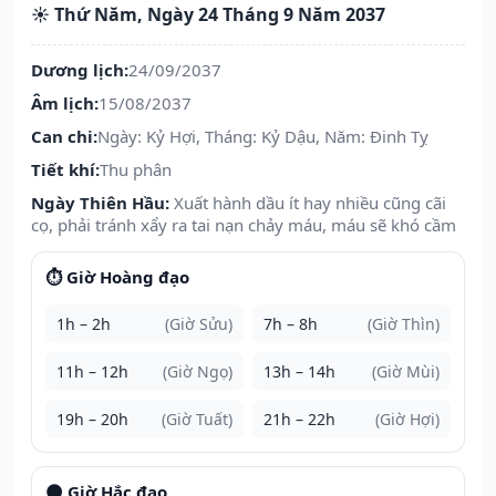
☀️ Thứ Năm, Ngày 24 Tháng 9 Năm 2037
Dương lịch:
24/09/2037
Âm lịch:
15/08/2037
Can chi:
Ngày: Kỷ Hợi, Tháng: Kỷ Dậu, Năm: Đinh Tỵ
Tiết khí:
Thu phân
Ngày Thiên Hầu:
Xuất hành dầu ít hay nhiều cũng cãi
cọ, phải tránh xẩy ra tai nạn chảy máu, máu sẽ khó cầm
⏱️ Giờ Hoàng đạo
1h – 2h
(Giờ Sửu)
7h – 8h
(Giờ Thìn)
11h – 12h
(Giờ Ngọ)
13h – 14h
(Giờ Mùi)
19h – 20h
(Giờ Tuất)
21h – 22h
(Giờ Hợi)
🌑 Giờ Hắc đạo