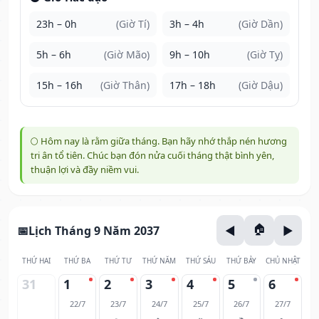
23h – 0h
(Giờ Tí)
3h – 4h
(Giờ Dần)
5h – 6h
(Giờ Mão)
9h – 10h
(Giờ Tỵ)
15h – 16h
(Giờ Thân)
17h – 18h
(Giờ Dậu)
🌕 Hôm nay là rằm giữa tháng. Bạn hãy nhớ thắp nén hương
tri ân tổ tiên. Chúc bạn đón nửa cuối tháng thật bình yên,
thuận lợi và đầy niềm vui.
Lịch Tháng 9 Năm 2037
THỨ HAI
THỨ BA
THỨ TƯ
THỨ NĂM
THỨ SÁU
THỨ BẢY
CHỦ NHẬT
31
1
2
3
4
5
6
22/7
23/7
24/7
25/7
26/7
27/7