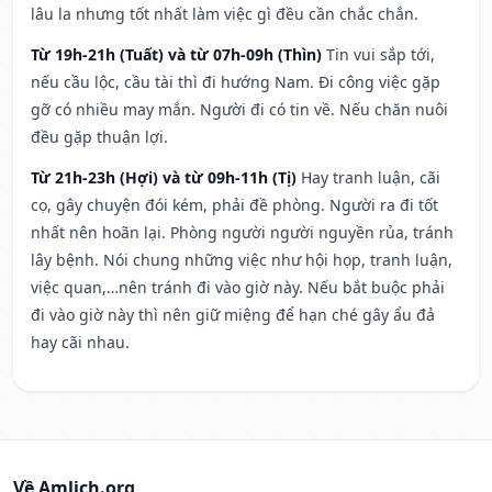
lâu la nhưng tốt nhất làm việc gì đều cần chắc chắn.
Từ 19h-21h (Tuất) và từ 07h-09h (Thìn)
Tin vui sắp tới,
nếu cầu lộc, cầu tài thì đi hướng Nam. Đi công việc gặp
gỡ có nhiều may mắn. Người đi có tin về. Nếu chăn nuôi
đều gặp thuận lợi.
Từ 21h-23h (Hợi) và từ 09h-11h (Tị)
Hay tranh luận, cãi
cọ, gây chuyện đói kém, phải đề phòng. Người ra đi tốt
nhất nên hoãn lại. Phòng người người nguyền rủa, tránh
lây bệnh. Nói chung những việc như hội họp, tranh luận,
việc quan,…nên tránh đi vào giờ này. Nếu bắt buộc phải
đi vào giờ này thì nên giữ miệng để hạn ché gây ẩu đả
hay cãi nhau.
Về Amlich.org