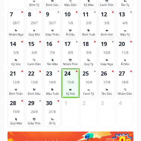
🐀
🐂
🐅
🐈
🐉
🐍
Bính Tý
Đinh Sửu
Mậu Dần
Kỷ Mão
Canh Thìn
Tân Tỵ
7
8
9
10
11
12
13
28/7
29/7
30/7
1/8
2/8
3/8
4/8
🐎
🐐
🐒
🐓
🐕
🐖
🐀
Nhâm Ngọ
Quý Mùi
Giáp Thân
Ất Dậu
Bính Tuất
Đinh Hợi
Mậu Tý
14
15
16
17
18
19
20
5/8
6/8
7/8
8/8
9/8
10/8
11/8
🐂
🐅
🐈
🐉
🐍
🐎
🐐
Kỷ Sửu
Canh Dần
Tân Mão
Nhâm Thìn
Quý Tỵ
Giáp Ngọ
Ất Mùi
21
22
23
24
25
26
27
12/8
13/8
14/8
15/8
16/8
17/8
18/8
🐒
🐓
🐕
🐖
🐀
🐂
🐅
Bính Thân
Đinh Dậu
Mậu Tuất
Kỷ Hợi
Canh Tý
Tân Sửu
Nhâm Dần
28
29
30
1
2
3
4
19/8
20/8
21/8
🐈
🐉
🐍
Quý Mão
Giáp Thìn
Ất Tỵ