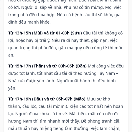
có lời. Người đi sắp về nhà. Phụ nữ có tin mừng. Mọi việc
trong nhà đều hòa hợp. Nếu có bệnh cầu thì sẽ khỏi, gia
đình đều mạnh khỏe.
Từ 13h-15h (Mùi) và từ 01-03h (Sửu)
Cầu tài thì không có
lợi, hoặc hay bị trái ý. Nếu ra đi hay thiệt, gặp nạn, việc
quan trọng thì phải đòn, gặp ma quỷ nên cúng tế thì mới
an.
Từ 15h-17h (Thân) và từ 03h-05h (Dần)
Mọi công việc đều
được tốt lành, tốt nhất cầu tài đi theo hướng Tây Nam –
Nhà cửa được yên lành. Người xuất hành thì đều bình
yên.
Từ 17h-19h (Dậu) và từ 05h-07h (Mão)
Mưu sự khó
thành, cầu lộc, cầu tài mờ mịt. Kiện cáo tốt nhất nên hoãn
lại. Người đi xa chưa có tin về. Mất tiền, mất của nếu đi
hướng Nam thì tìm nhanh mới thấy. Đề phòng tranh cãi,
mâu thuẫn hay miệng tiếng tầm thường. Việc làm chậm,