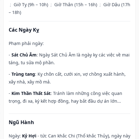
;
Giờ Tỵ (9h – 10h)
;
Giờ Thân (15h – 16h)
;
Giờ Dậu (17h
– 18h)
Các Ngày Kỵ
Phạm phải ngày:
-
Sát Chủ Âm
: Ngày Sát Chủ Âm là ngày kỵ các việc về mai
táng, tu sửa mộ phần.
-
Trùng tang
: Kỵ chôn cất, cưới xin, vợ chồng xuất hành,
xây nhà, xây mồ mả.
-
Kim Thần Thất Sát
: Tránh làm những công việc quan
trọng, đi xa, ký kết hợp đồng, hay bắt đầu dự án lớn...
Ngũ Hành
Ngày:
Kỷ Hợi
- tức Can khắc Chi (Thổ khắc Thủy), ngày này