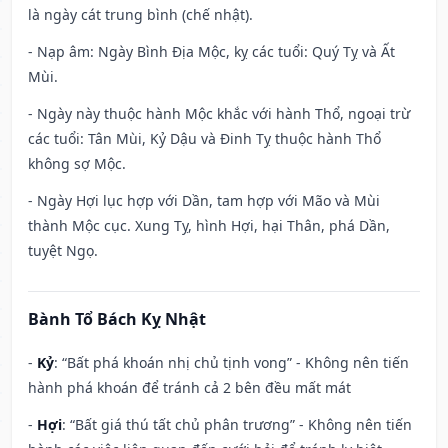
là ngày cát trung bình (chế nhật).
- Nạp âm: Ngày Bình Địa Mộc, kỵ các tuổi: Quý Tỵ và Ất
Mùi.
- Ngày này thuộc hành Mộc khắc với hành Thổ, ngoại trừ
các tuổi: Tân Mùi, Kỷ Dậu và Đinh Tỵ thuộc hành Thổ
không sợ Mộc.
- Ngày Hợi lục hợp với Dần, tam hợp với Mão và Mùi
thành Mộc cục. Xung Tỵ, hình Hợi, hại Thân, phá Dần,
tuyệt Ngọ.
Bành Tổ Bách Kỵ Nhật
-
Kỷ
: “Bất phá khoán nhị chủ tịnh vong” - Không nên tiến
hành phá khoán để tránh cả 2 bên đều mất mát
-
Hợi
: “Bất giá thú tất chủ phân trương” - Không nên tiến