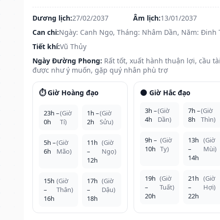
Dương lịch:
27/02/2037
Âm lịch:
13/01/2037
Can chi:
Ngày: Canh Ngọ, Tháng: Nhâm Dần, Năm: Đinh 
Tiết khí:
Vũ Thủy
Ngày Đường Phong:
Rất tốt, xuất hành thuận lợi, cầu tà
được như ý muốn, gặp quý nhân phù trợ
⏱️ Giờ Hoàng đạo
🌑 Giờ Hắc đạo
3h –
(Giờ
7h –
(Giờ
23h –
(Giờ
1h –
(Giờ
4h
Dần)
8h
Thìn)
0h
Tí)
2h
Sửu)
9h –
(Giờ
13h
(Giờ
5h –
(Giờ
11h
(Giờ
10h
Tỵ)
–
Mùi)
6h
Mão)
–
Ngọ)
14h
12h
19h
(Giờ
21h
(Giờ
15h
(Giờ
17h
(Giờ
–
Tuất)
–
Hợi)
–
Thân)
–
Dậu)
20h
22h
16h
18h