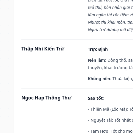
Giá thú, hôn nhân giai t
Kim ngân tài cốc tiệm vô
Nhược thị khai môn, tín
Ngưu trư dương mã diệc
Thập Nhị Kiến Trừ
Trực Định
Nên làm
: Động thổ, s
thuyền, khai trương tà
Không nên
: Thưa kiện
Ngọc Hạp Thông Thư
Sao tốt
:
- Thiên Mã (Lộc Mã): Tố
- Nguyệt Tài: Tốt nhất 
- Tam Hợp: Tốt cho mọi