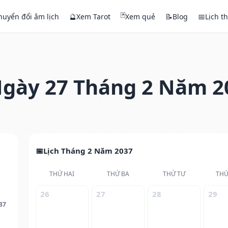
🃏
huyển đổi âm lịch
🔮
Xem Tarot
Xem quẻ
📝
Blog
📅
Lịch t
gày 27 Tháng 2 Năm 2
Lịch Tháng 2 Năm 2037
THỨ HAI
THỨ BA
THỨ TƯ
THỨ
26
27
28
29
37