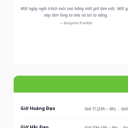
Một ngày ngồi trách móc sao bằng một giờ làm việc. Một g
này làm lòng ta nhẹ và túi ta nặng.
— Benjamin Franklin
Giờ Hoàng Đạo
Giờ Tí (23h – 0h)
;
Giờ
Giờ Hắc Đạo
Giờ Dần (3h – 4h)
;
Gi