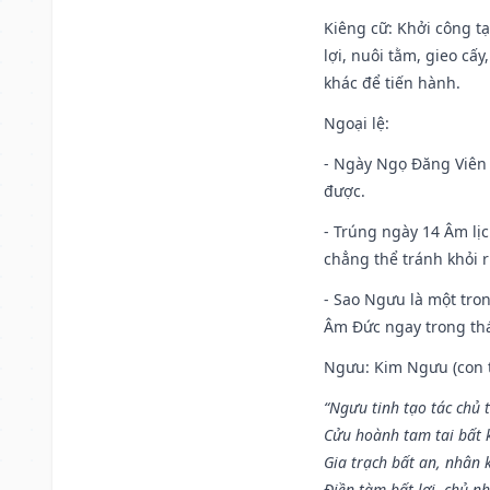
Kiêng cữ
: Khởi công t
lợi, nuôi tằm, gieo cấ
khác để tiến hành.
Ngoại lệ
:
- Ngày Ngọ Đăng Viên 
được.
- Trúng ngày 14 Âm lị
chẳng thể tránh khỏi r
- Sao Ngưu là một tro
Âm Đức ngay trong th
Ngưu: Kim Ngưu (con tr
“Ngưu tinh tạo tác chủ t
Cửu hoành tam tai bất k
Gia trạch bất an, nhân 
Điền tàm bất lợi, chủ nh