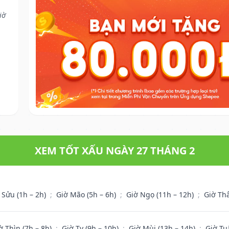
iờ
XEM TỐT XẤU NGÀY 27 THÁNG 2
 Sửu (1h – 2h)
;
Giờ Mão (5h – 6h)
;
Giờ Ngọ (11h – 12h)
;
Giờ Th
ờ Thìn (7h – 8h)
;
Giờ Tỵ (9h – 10h)
;
Giờ Mùi (13h – 14h)
;
Giờ Tu