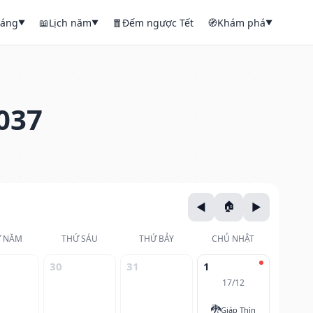
háng
📖
Lịch năm
🧧
Đếm ngược Tết
🧭
Khám phá
▼
▼
▼
037
 NĂM
THỨ SÁU
THỨ BẢY
CHỦ NHẬT
30
31
1
17/12
🐉
Giáp Thìn