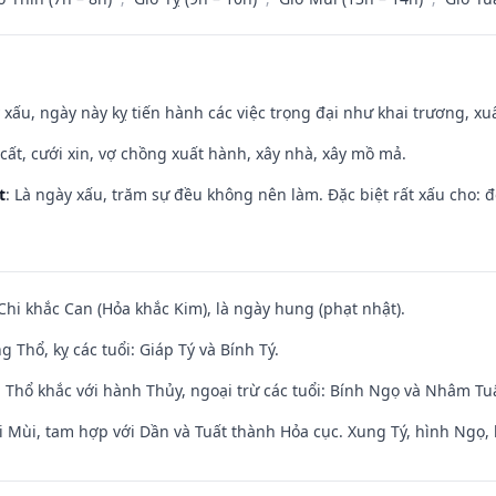
y xấu, ngày này kỵ tiến hành các việc trọng đại như khai trương, xuấ
 cất, cưới xin, vợ chồng xuất hành, xây nhà, xây mồ mả.
t
: Là ngày xấu, trăm sự đều không nên làm. Đặc biệt rất xấu cho: đ
Chi khắc Can (Hỏa khắc Kim), là ngày hung (phạt nhật).
 Thổ, kỵ các tuổi: Giáp Tý và Bính Tý.
 Thổ khắc với hành Thủy, ngoại trừ các tuổi: Bính Ngọ và Nhâm T
i Mùi, tam hợp với Dần và Tuất thành Hỏa cục. Xung Tý, hình Ngọ, 