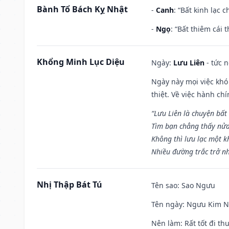
Bành Tổ Bách Kỵ Nhật
-
Canh
: “Bất kinh lạc
-
Ngọ
: “Bất thiêm cái
Khổng Minh Lục Diệu
Ngày:
Lưu Liên
- tức 
Ngày này mọi việc khó
thiệt. Về việc hành ch
“Lưu Liên là chuyện bất
Tìm bạn chẳng thấy nử
Không thì lưu lạc một k
Nhiều đường trắc trở nh
Nhị Thập Bát Tú
Tên sao
: Sao Ngưu
Tên ngày
: Ngưu Kim Ng
Nên làm
: Rất tốt đi t