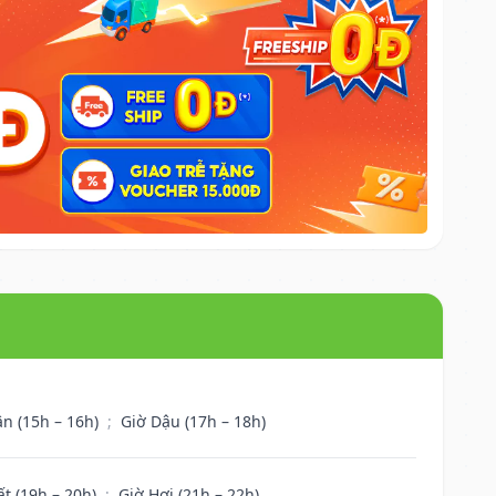
ân (15h – 16h)
;
Giờ Dậu (17h – 18h)
ất (19h – 20h)
;
Giờ Hợi (21h – 22h)