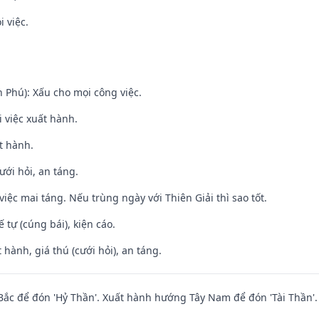
i việc.
n Phú): Xấu cho mọi công việc.
i việc xuất hành.
t hành.
ưới hỏi, an táng.
việc mai táng. Nếu trùng ngày với Thiên Giải thì sao tốt.
tế tự (cúng bái), kiện cáo.
 hành, giá thú (cưới hỏi), an táng.
ắc để đón 'Hỷ Thần'. Xuất hành hướng Tây Nam để đón 'Tài Thần'.