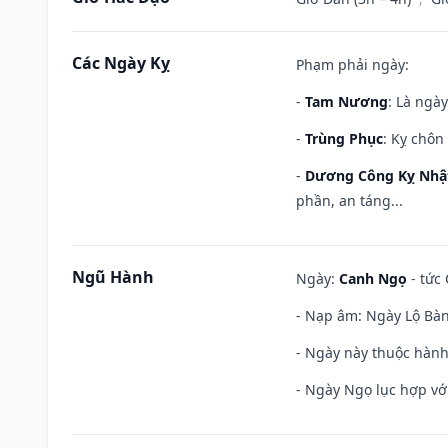
Các Ngày Kỵ
Phạm phải ngày:
-
Tam Nương
: Là ngà
-
Trùng Phục
: Kỵ chôn
-
Dương Công Kỵ Nhậ
phần, an táng...
Ngũ Hành
Ngày:
Canh Ngọ
- tức 
- Nạp âm: Ngày Lộ Bàng
- Ngày này thuộc hành
- Ngày Ngọ lục hợp vớ