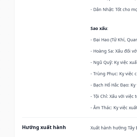
- Dân Nhật: Tốt cho mọ
Sao xấu
:
- Đại Hao (Tử Khí, Qua
- Hoàng Sa: Xấu đối vớ
- Ngũ Quỹ: Kỵ việc xuấ
- Trùng Phục: Kỵ việc c
- Bạch Hổ Hắc Đạo: Kỵ 
- Tội Chỉ: Xấu với việc 
- Âm Thác: Kỵ việc xuất
Hướng xuất hành
Xuất hành hướng Tây B