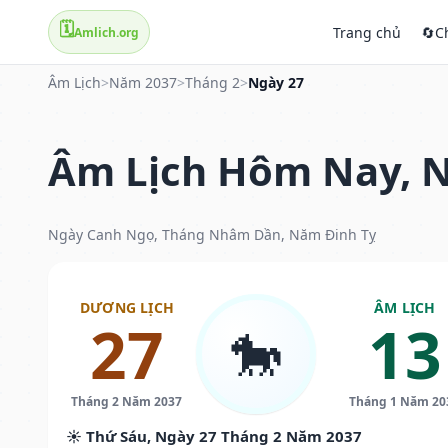
🗓️
Trang chủ
🔄
C
Amlich.org
Âm Lịch
>
Năm 2037
>
Tháng 2
>
Ngày 27
Âm Lịch Hôm Nay, N
Ngày Canh Ngọ, Tháng Nhâm Dần, Năm Đinh Tỵ
DƯƠNG LỊCH
ÂM LỊCH
27
13
🐎
Tháng 2 Năm 2037
Tháng 1 Năm 20
☀️ Thứ Sáu, Ngày 27 Tháng 2 Năm 2037