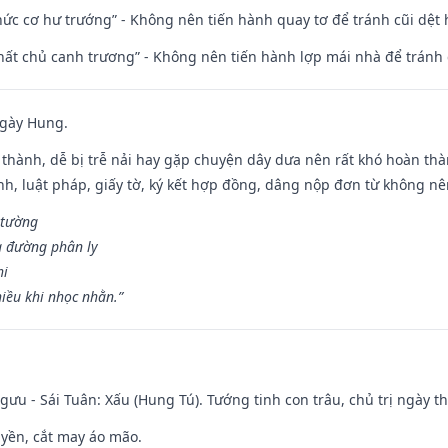
 chức cơ hư trướng” - Không nên tiến hành quay tơ để tránh cũi dệt
 thất chủ canh trương” - Không nên tiến hành lợp mái nhà để tránh 
ngày Hung.
 thành, dễ bị trễ nải hay gặp chuyện dây dưa nên rất khó hoàn th
ính, luật pháp, giấy tờ, ký kết hợp đồng, dâng nộp đơn từ không nên
 tường
a đường phân ly
hi
iều khi nhọc nhằn.”
ưu - Sái Tuân: Xấu (Hung Tú). Tướng tinh con trâu, chủ trị ngày th
huyền, cắt may áo mão.