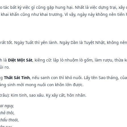
ạo tác bất kỳ việc gì cũng gặp hung hại. Nhất là việc dựng trại, xây
y, khai khẩn cũng như khai trương. Vì vậy, ngày này không nên tiến
rất tốt. Ngày Tuất thì yên lành. Ngày Dần là Tuyệt Nhật, không nê
ch là
Diệt Một Sát
, kiêng cữ: lập lò nhuộm lò gốm, làm rượu, thừa 
ủi ro.
ng
Thất Sát Tinh
, nếu sanh con thì khó nuôi. Lấy tên Sao tháng, củ
áng sinh mới mong nuôi con khôn lớn được.
âu): Kim tinh, sao xấu. Kỵ xây cất, hôn nhân.
ai nguy,
hả thôi,
khẩu thoái,
ân suy.