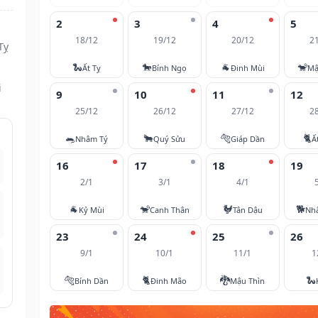
2
3
4
5
18/12
19/12
20/12
2
Tỵ
🐍
🐎
🐐
🐒
Ất Tỵ
Bính Ngọ
Đinh Mùi
Mậ
i
9
10
11
12
25/12
26/12
27/12
2
🐀
🐂
🐅
🐈
Nhâm Tý
Quý Sửu
Giáp Dần
Ấ
16
17
18
19
2/1
3/1
4/1
🐐
🐒
🐓
🐕
Kỷ Mùi
Canh Thân
Tân Dậu
Nh
23
24
25
26
9/1
10/1
11/1
1
🐅
🐈
🐉
🐍
Bính Dần
Đinh Mão
Mậu Thìn