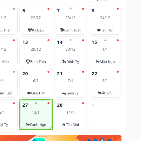
⭐
6
7
8
1/12
22/12
23/12
24/12
🐓
🐕
🐖
u Thân
Kỷ Dậu
Canh Tuất
Tân Hợi
⭐
⭐
13
14
15
8/12
29/12
30/12
1/1
🐉
🐍
🐎
t Mão
Bính Thìn
Đinh Tỵ
Mậu Ngọ
20
21
22
5/1
6/1
7/1
8/1
🐖
🐀
🐂
âm Tuất
Quý Hợi
Giáp Tý
Ất Sửu
⭐
27
28
1
2/1
13/1
14/1
🐎
🐐
Kỷ Tỵ
Canh Ngọ
Tân Mùi