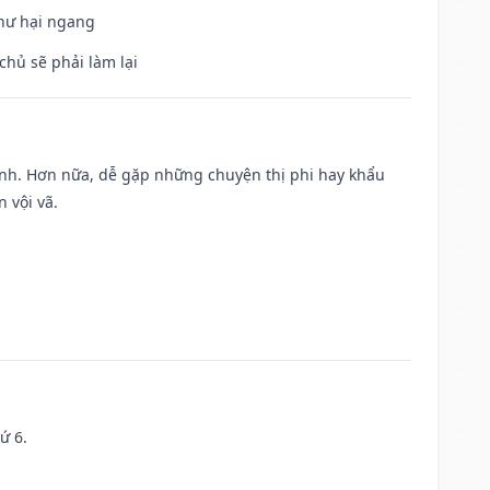
 hư hại ngang
chủ sẽ phải làm lại
ành. Hơn nữa, dễ gặp những chuyện thị phi hay khẩu
 vội vã.
ứ 6.