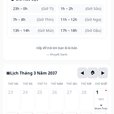
23h – 0h
(Giờ Tí)
1h – 2h
(Giờ Sửu)
7h – 8h
(Giờ Thìn)
11h – 12h
(Giờ Ngọ)
13h – 14h
(Giờ Mùi)
17h – 18h
(Giờ Dậu)
Hãy để trái tim bạn là la bàn.
— Khuyết Danh
Lịch Tháng 3 Năm 2037
THỨ HAI
THỨ BA
THỨ TƯ
THỨ NĂM
THỨ SÁU
THỨ BẢY
CHỦ NHẬT
23
24
25
26
27
28
1
15/1
🐒
Nhâm Thân