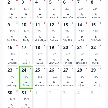
2
3
4
5
6
7
8
16/1
17/1
18/1
19/1
20/1
21/1
22/1
🐓
🐕
🐖
🐀
🐂
🐅
🐈
Quý Dậu
Giáp Tuất
Ất Hợi
Bính Tý
Đinh Sửu
Mậu Dần
Kỷ Mão
9
10
11
12
13
14
15
23/1
24/1
25/1
26/1
27/1
28/1
29/1
🐉
🐍
🐎
🐐
🐒
🐓
🐕
Canh Thìn
Tân Tỵ
Nhâm Ngọ
Quý Mùi
Giáp Thân
Ất Dậu
Bính Tuất
16
17
18
19
20
21
22
30/1
1/2
2/2
3/2
4/2
5/2
6/2
🐖
🐀
🐂
🐅
🐈
🐉
🐍
Đinh Hợi
Mậu Tý
Kỷ Sửu
Canh Dần
Tân Mão
Nhâm Thìn
Quý Tỵ
23
24
25
26
27
28
29
7/2
8/2
9/2
10/2
11/2
12/2
13/2
🐎
🐐
🐒
🐓
🐕
🐖
🐀
Giáp Ngọ
Ất Mùi
Bính Thân
Đinh Dậu
Mậu Tuất
Kỷ Hợi
Canh Tý
30
31
1
2
3
4
5
14/2
15/2
🐂
🐅