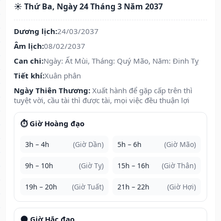
☀️ Thứ Ba, Ngày 24 Tháng 3 Năm 2037
Dương lịch:
24/03/2037
Âm lịch:
08/02/2037
Can chi:
Ngày: Ất Mùi, Tháng: Quý Mão, Năm: Đinh Tỵ
Tiết khí:
Xuân phân
Ngày Thiên Thương:
Xuất hành để gặp cấp trên thì
tuyệt vời, cầu tài thì được tài, mọi việc đều thuận lợi
⏱️ Giờ Hoàng đạo
3h – 4h
(Giờ Dần)
5h – 6h
(Giờ Mão)
9h – 10h
(Giờ Tỵ)
15h – 16h
(Giờ Thân)
19h – 20h
(Giờ Tuất)
21h – 22h
(Giờ Hợi)
🌑 Giờ Hắc đạo