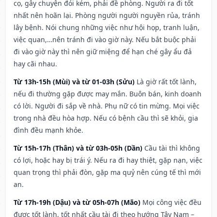
cọ, gây chuyện đói kém, phải đề phòng. Người ra đi tốt
nhất nên hoãn lại. Phòng người người nguyền rủa, tránh
lây bệnh. Nói chung những việc như hội họp, tranh luận,
việc quan,…nên tránh đi vào giờ này. Nếu bắt buộc phải
đi vào giờ này thì nên giữ miệng để hạn ché gây ẩu đả
hay cãi nhau.
Từ 13h-15h (Mùi) và từ 01-03h (Sửu)
Là giờ rất tốt lành,
nếu đi thường gặp được may mắn. Buôn bán, kinh doanh
có lời. Người đi sắp về nhà. Phụ nữ có tin mừng. Mọi việc
trong nhà đều hòa hợp. Nếu có bệnh cầu thì sẽ khỏi, gia
đình đều mạnh khỏe.
Từ 15h-17h (Thân) và từ 03h-05h (Dần)
Cầu tài thì không
có lợi, hoặc hay bị trái ý. Nếu ra đi hay thiệt, gặp nạn, việc
quan trọng thì phải đòn, gặp ma quỷ nên cúng tế thì mới
an.
Từ 17h-19h (Dậu) và từ 05h-07h (Mão)
Mọi công việc đều
được tốt lành, tốt nhất cầu tài đi theo hướng Tây Nam –