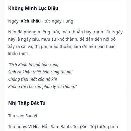
Khổng Minh Lục Diệu
Ngày:
Xích Khẩu
- tức ngày Hung.
Nên đề phòng miệng lưỡi, mâu thuẫn hay tranh cãi. Ngày
này là ngày xấu, mưu sự khó thành, dễ dẫn đến nội bộ
xảy ra cãi vã, thị phi, mâu thuẫn, làm ơn nên oán hoặc
khẩu thiệt.
“Xích Khẩu là quả bần cùng
Sinh ra khẩu thiệt bàn cùng thị phi
Chẳng thời mất của nó khi
Không thì chó cắn phân ly vợ chồng.”
Nhị Thập Bát Tú
Tên sao
: Sao Vĩ
Tên ngày
: Vĩ Hỏa Hổ - Sầm Bành: Tốt (Kiết Tú) tướng tinh