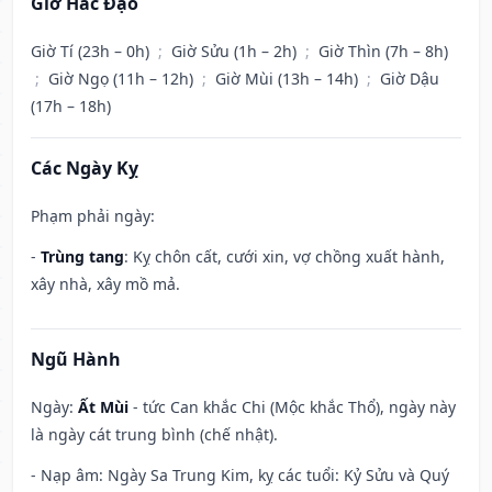
Giờ Hắc Đạo
Giờ Tí (23h – 0h)
;
Giờ Sửu (1h – 2h)
;
Giờ Thìn (7h – 8h)
;
Giờ Ngọ (11h – 12h)
;
Giờ Mùi (13h – 14h)
;
Giờ Dậu
(17h – 18h)
Các Ngày Kỵ
Phạm phải ngày:
-
Trùng tang
: Kỵ chôn cất, cưới xin, vợ chồng xuất hành,
xây nhà, xây mồ mả.
Ngũ Hành
Ngày:
Ất Mùi
- tức Can khắc Chi (Mộc khắc Thổ), ngày này
là ngày cát trung bình (chế nhật).
- Nạp âm: Ngày Sa Trung Kim, kỵ các tuổi: Kỷ Sửu và Quý