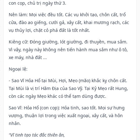
con cọp, chủ trị ngày thứ 3.
Nên làm
: Mọi việc đều tốt. Các vụ khởi tạo, chôn cất, trổ
cửa, đào ao giếng, cưới gả, xây cất, khai mương rạch, các
vụ thủy lợi, chặt cỏ phá đất là tốt nhất.
Kiêng cữ
: Đóng giường, lót giường, đi thuyền, mua sắm.
Vì vậy, ngày này không nên tiến hành mua sắm như ô tô,
xe máy, nhà đất ...
Ngoại lệ
:
- Sao Vĩ Hỏa Hổ tại Mùi, Hợi, Mẹo (mão) khắc kỵ chôn cất.
Tại Mùi là vị trí Hãm Địa của Sao Vỹ. Tại Kỷ Mẹo rất Hung,
còn các ngày Mẹo khác có thể tạm dùng được.
Sao Vĩ: Hỏa Hổ (con cọp): Hỏa tinh, sao tốt. Mọi sự hưng
vượng, thuận lợi trong việc xuất ngoại, xây cất, và hôn
nhân.
“Vĩ tinh tạo tác đắc thiên ân,