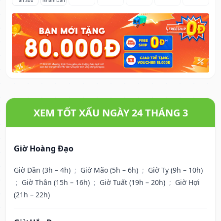
Tân Sửu
Nhâm Dần
XEM TỐT XẤU NGÀY 24 THÁNG 3
Giờ Hoàng Đạo
Giờ Dần (3h – 4h)
;
Giờ Mão (5h – 6h)
;
Giờ Tỵ (9h – 10h)
;
Giờ Thân (15h – 16h)
;
Giờ Tuất (19h – 20h)
;
Giờ Hợi
(21h – 22h)