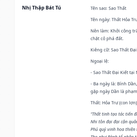
Nhị Thập Bát Tú
Tên sao
: Sao Thất
Tên ngày
: Thất Hỏa Tr
Nên làm
: Khởi công tr
chặt cỏ phá đất.
Kiêng cữ
: Sao Thất Đại
Ngoại lệ
:
- Sao Thất Đại Kiết tạ
- Ba ngày là: Bính Dầ
gặp ngày Dần là phạ
Thất: Hỏa Trư (con lợn)
“Thất tinh tạo tác tiến 
Nhi tôn đại đại cận quâ
Phú quý vinh hoa thiên 
Thọ như Bành tổ nhập t