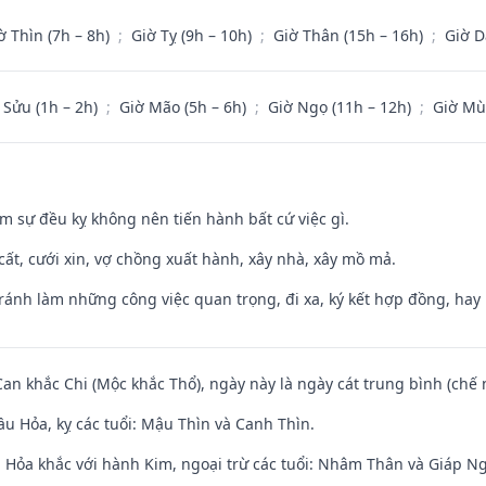
ờ Thìn (7h – 8h)
;
Giờ Tỵ (9h – 10h)
;
Giờ Thân (15h – 16h)
;
Giờ D
 Sửu (1h – 2h)
;
Giờ Mão (5h – 6h)
;
Giờ Ngọ (11h – 12h)
;
Giờ Mù
ăm sự đều kỵ không nên tiến hành bất cứ việc gì.
 cất, cưới xin, vợ chồng xuất hành, xây nhà, xây mồ mả.
Tránh làm những công việc quan trọng, đi xa, ký kết hợp đồng, hay 
Can khắc Chi (Mộc khắc Thổ), ngày này là ngày cát trung bình (chế 
u Hỏa, kỵ các tuổi: Mậu Thìn và Canh Thìn.
 Hỏa khắc với hành Kim, ngoại trừ các tuổi: Nhâm Thân và Giáp N