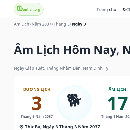
🗓️
Trang chủ
🔄
C
Amlich.org
Âm Lịch
>
Năm 2037
>
Tháng 3
>
Ngày 3
Âm Lịch Hôm Nay, N
Ngày Giáp Tuất, Tháng Nhâm Dần, Năm Đinh Tỵ
DƯƠNG LỊCH
ÂM LỊCH
🐕
3
17
Tháng 3 Năm 2037
Tháng 1 Năm 20
☀️ Thứ Ba, Ngày 3 Tháng 3 Năm 2037