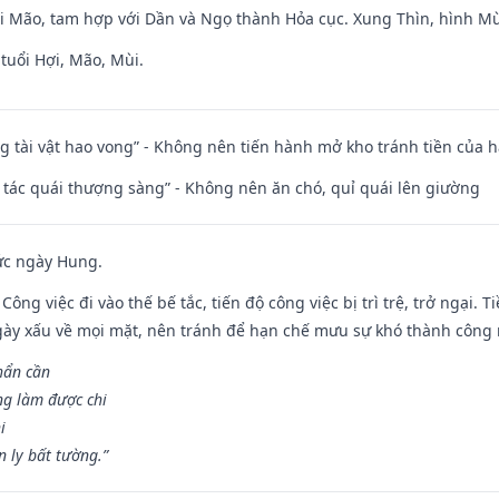
ới Mão, tam hợp với Dần và Ngọ thành Hỏa cục. Xung Thìn, hình Mùi
tuổi Hợi, Mão, Mùi.
ng tài vật hao vong” - Không nên tiến hành mở kho tránh tiền của 
n tác quái thượng sàng” - Không nên ăn chó, quỉ quái lên giường
ức ngày Hung.
Công việc đi vào thế bế tắc, tiến độ công việc bị trì trệ, trở ngại. 
ày xấu về mọi mặt, nên tránh để hạn chế mưu sự khó thành công 
hẩn cần
ng làm được chi
i
 ly bất tường.”