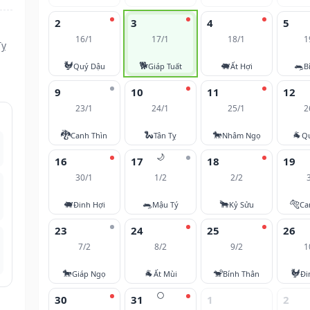
2
3
4
5
16/1
17/1
18/1
1
Tỵ
🐓
🐕
🐖
🐀
Quý Dậu
Giáp Tuất
Ất Hợi
B
9
10
11
12
23/1
24/1
25/1
2
🐉
🐍
🐎
🐐
Canh Thìn
Tân Tỵ
Nhâm Ngọ
Q
🌙
16
17
18
19
30/1
1/2
2/2
🐖
🐀
🐂
🐅
Đinh Hợi
Mậu Tý
Kỷ Sửu
Ca
23
24
25
26
7/2
8/2
9/2
1
🐎
🐐
🐒
🐓
Giáp Ngọ
Ất Mùi
Bính Thân
Đi
🌕
30
31
1
2