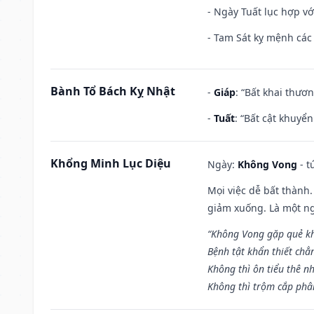
- Ngày Tuất lục hợp v
- Tam Sát kỵ mệnh các 
Bành Tổ Bách Kỵ Nhật
-
Giáp
: “Bất khai thươ
-
Tuất
: “Bất cật khuyể
Khổng Minh Lục Diệu
Ngày:
Không Vong
- t
Mọi việc dễ bất thành. 
giảm xuống. Là một ng
“Không Vong gặp quẻ k
Bệnh tật khẩn thiết chẳ
Không thì ôn tiểu thê nh
Không thì trộm cắp phân