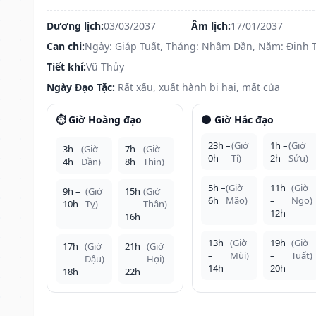
Dương lịch:
03/03/2037
Âm lịch:
17/01/2037
Can chi:
Ngày: Giáp Tuất, Tháng: Nhâm Dần, Năm: Đinh 
Tiết khí:
Vũ Thủy
Ngày Đạo Tặc:
Rất xấu, xuất hành bị hại, mất của
⏱️ Giờ Hoàng đạo
🌑 Giờ Hắc đạo
23h –
(Giờ
1h –
(Giờ
3h –
(Giờ
7h –
(Giờ
0h
Tí)
2h
Sửu)
4h
Dần)
8h
Thìn)
5h –
(Giờ
11h
(Giờ
9h –
(Giờ
15h
(Giờ
6h
Mão)
–
Ngọ)
10h
Tỵ)
–
Thân)
12h
16h
13h
(Giờ
19h
(Giờ
17h
(Giờ
21h
(Giờ
–
Mùi)
–
Tuất)
–
Dậu)
–
Hợi)
14h
20h
18h
22h