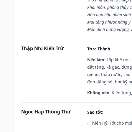
Khai môn, phóng thủy ch
Hòa hợp hôn nhân sinh 
Mai táng nhược năng y 
Môn đình hưng vượng, P
Thập Nhị Kiến Trừ
Trực Thành
Nên làm
: Lập khế ước
đặt táng, kê gác, dựng
giếng, tháo nước, cầu 
đơn dâng sớ, học kỹ ng
Không nên
: Kiện tụng
Ngọc Hạp Thông Thư
Sao tốt
:
- Thiên Hỷ: Tốt cho mọi