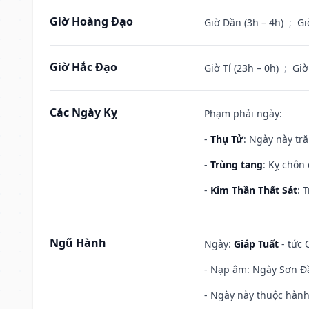
Giờ Hoàng Đạo
Giờ Dần (3h – 4h)
;
Gi
Giờ Hắc Đạo
Giờ Tí (23h – 0h)
;
Giờ
Các Ngày Kỵ
Phạm phải ngày:
-
Thụ Tử
: Ngày này tr
-
Trùng tang
: Kỵ chôn
-
Kim Thần Thất Sát
: 
Ngũ Hành
Ngày:
Giáp Tuất
- tức 
- Nạp âm: Ngày Sơn Đầ
- Ngày này thuộc hành