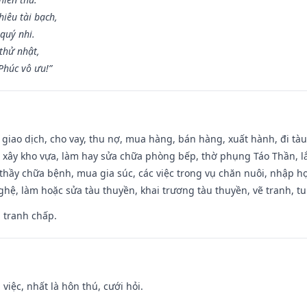
iêu tài bạch,
quý nhi.
thử nhật,
húc vô ưu!”
, giao dịch, cho vay, thu nợ, mua hàng, bán hàng, xuất hành, đi tà
 xây kho vựa, làm hay sửa chữa phòng bếp, thờ phụng Táo Thần, lắp
thầy chữa bệnh, mua gia súc, các việc trong vụ chăn nuôi, nhập học
hệ, làm hoặc sửa tàu thuyền, khai trương tàu thuyền, vẽ tranh, tu 
, tranh chấp.
 việc, nhất là hôn thú, cưới hỏi.