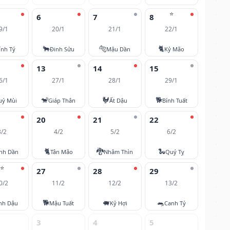
⭐
6
7
8
9/1
20/1
21/1
22/1
🐂
🐅
🐈
ính Tý
Đinh Sửu
Mậu Dần
Kỷ Mão
13
14
15
6/1
27/1
28/1
29/1
🐒
🐓
🐕
uý Mùi
Giáp Thân
Ất Dậu
Bính Tuất
20
21
22
3/2
4/2
5/2
6/2
🐈
🐉
🐍
nh Dần
Tân Mão
Nhâm Thìn
Quý Tỵ
⭐
27
28
29
0/2
11/2
12/2
13/2
🐕
🐖
🐀
nh Dậu
Mậu Tuất
Kỷ Hợi
Canh Tý
3
4
5