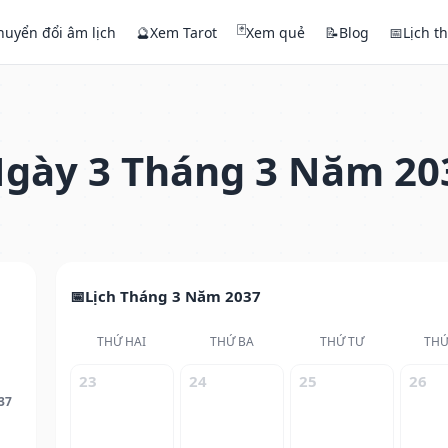
🃏
huyển đổi âm lịch
🔮
Xem Tarot
Xem quẻ
📝
Blog
📅
Lịch t
gày 3 Tháng 3 Năm 20
Lịch Tháng 3 Năm 2037
THỨ HAI
THỨ BA
THỨ TƯ
THỨ
23
24
25
26
37