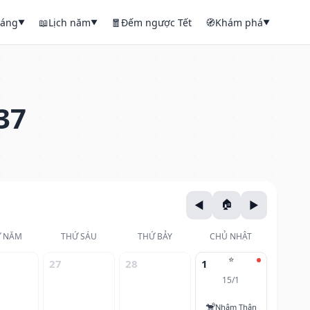
háng
📖
Lịch năm
🧧
Đếm ngược Tết
🧭
Khám phá
▼
▼
▼
37
 NĂM
THỨ SÁU
THỨ BẢY
CHỦ NHẬT
⭐
27
28
1
15/1
🐒
Nhâm Thân