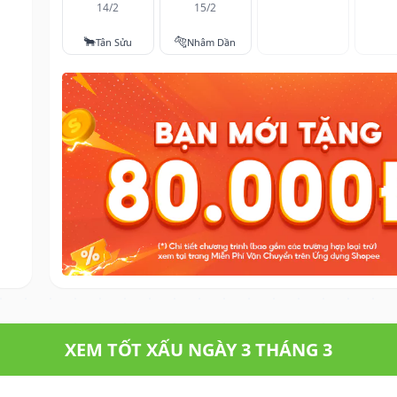
14/2
15/2
🐂
🐅
Tân Sửu
Nhâm Dần
XEM TỐT XẤU NGÀY 3 THÁNG 3