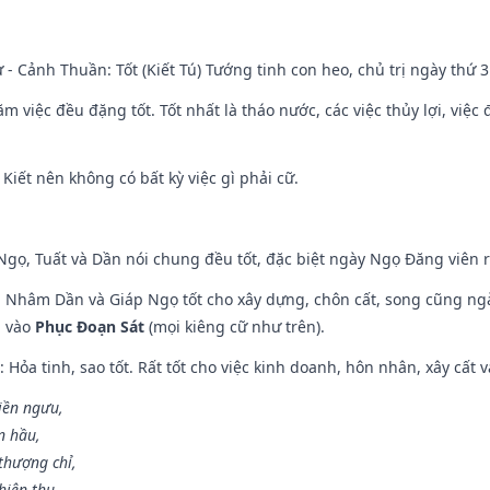
ư - Cảnh Thuần: Tốt (Kiết Tú) Tướng tinh con heo, chủ trị ngày thứ 3
ăm việc đều đặng tốt. Tốt nhất là tháo nước, các việc thủy lợi, việc 
 Kiết nên không có bất kỳ việc gì phải cữ.
i Ngọ, Tuất và Dần nói chung đều tốt, đặc biệt ngày Ngọ Đăng viên r
n, Nhâm Dần và Giáp Ngọ tốt cho xây dựng, chôn cất, song cũng ng
m vào
Phục Đoạn Sát
(mọi kiêng cữ như trên).
: Hỏa tinh, sao tốt. Rất tốt cho việc kinh doanh, hôn nhân, xây cất v
điền ngưu,
n hầu,
thượng chỉ,
hiên thu.