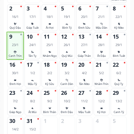
2
3
4
5
6
7
8
16/1
17/1
18/1
19/1
20/1
21/1
22/1
🐓
🐕
🐖
🐀
🐂
🐅
🐈
Quý Dậu
Giáp Tuất
Ất Hợi
Bính Tý
Đinh Sửu
Mậu Dần
Kỷ Mão
9
10
11
12
13
14
15
23/1
24/1
25/1
26/1
27/1
28/1
29/1
🐉
🐍
🐎
🐐
🐒
🐓
🐕
Canh Thìn
Tân Tỵ
Nhâm Ngọ
Quý Mùi
Giáp Thân
Ất Dậu
Bính Tuất
16
17
18
19
20
21
22
30/1
1/2
2/2
3/2
4/2
5/2
6/2
🐖
🐀
🐂
🐅
🐈
🐉
🐍
Đinh Hợi
Mậu Tý
Kỷ Sửu
Canh Dần
Tân Mão
Nhâm Thìn
Quý Tỵ
23
24
25
26
27
28
29
7/2
8/2
9/2
10/2
11/2
12/2
13/2
🐎
🐐
🐒
🐓
🐕
🐖
🐀
Giáp Ngọ
Ất Mùi
Bính Thân
Đinh Dậu
Mậu Tuất
Kỷ Hợi
Canh Tý
30
31
1
2
3
4
5
14/2
15/2