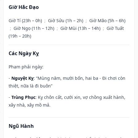
Giờ Hắc Đạo
Giờ Tí (23h – 0h)
;
Giờ Sửu (1h – 2h)
;
Giờ Mão (5h – 6h)
;
Giờ Ngọ (11h – 12h)
;
Giờ Mùi (13h – 14h)
;
Giờ Tuất
(19h – 20h)
Các Ngày Kỵ
Phạm phải ngày:
-
Nguyệt Kỵ
: “Mùng năm, mười bốn, hai ba - Đi chơi còn
thiệt, nữa là đi buôn”
-
Trùng Phục
: Kỵ chôn cất, cưới xin, vợ chồng xuất hành,
xây nhà, xây mồ mả.
Ngũ Hành