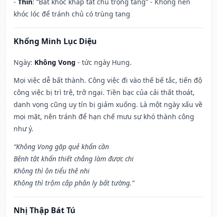
-
Thìn
: “Bất khốc khấp tất chủ trọng tang” - Không nên
khóc lóc để tránh chủ có trùng tang
Khổng Minh Lục Diệu
Ngày:
Không Vong
- tức ngày Hung.
Mọi việc dễ bất thành. Công việc đi vào thế bế tắc, tiến độ
công việc bị trì trệ, trở ngại. Tiền bạc của cải thất thoát,
danh vọng cũng uy tín bị giảm xuống. Là một ngày xấu về
mọi mặt, nên tránh để hạn chế mưu sự khó thành công
như ý.
“Không Vong gặp quẻ khẩn cần
Bệnh tật khẩn thiết chẳng làm được chi
Không thì ôn tiểu thê nhi
Không thì trộm cắp phân ly bất tường.”
Nhị Thập Bát Tú