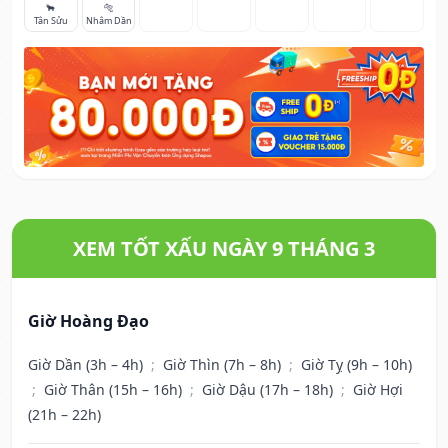
🐂
🐅
Tân Sửu
Nhâm Dần
XEM TỐT XẤU NGÀY 9 THÁNG 3
Giờ Hoàng Đạo
Giờ Dần (3h – 4h)
;
Giờ Thìn (7h – 8h)
;
Giờ Tỵ (9h – 10h)
;
Giờ Thân (15h – 16h)
;
Giờ Dậu (17h – 18h)
;
Giờ Hợi
(21h – 22h)