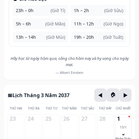
23h – 0h
(Giờ Tí)
1h – 2h
(Giờ Sửu)
5h – 6h
(Giờ Mão)
11h – 12h
(Giờ Ngọ)
13h – 14h
(Giờ Mùi)
19h – 20h
(Giờ Tuất)
Hãy học từ ngày hôm qua, sống cho hôm nay và hy vọng cho ngày
mai.
— Albert Einstein
Lịch Tháng 3 Năm 2037
THỨ HAI
THỨ BA
THỨ TƯ
THỨ NĂM
THỨ SÁU
THỨ BẢY
CHỦ NHẬT
23
24
25
26
27
28
1
15/1
🐒
Nhâm Thân