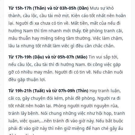
Từ 15h-17h (Thân) và từ 03h-05h (Dần)
Mưu sự khó
thành, cầu lộc, cầu tài mờ mịt. Kiện cáo tốt nhất nên hoãn
lại. Người đi xa chưa có tin về. Mất tiền, mất của nếu đi
hướng Nam thì tìm nhanh mới thấy. Đề phòng tranh cãi,
mâu thuẫn hay miệng tiếng tầm thường. Việc làm chậm,
lâu la nhưng tốt nhất làm việc gì đều cần chắc chắn.
Từ 17h-19h (Dậu) và từ 05h-07h (Mão)
Tin vui sắp tới,
nếu cầu lộc, cầu tài thì đi hướng Nam. Đi công việc gặp
gỡ có nhiều may mắn. Người đi có tin về. Nếu chăn nuôi
đều gặp thuận lợi.
Từ 19h-21h (Tuất) và từ 07h-09h (Thìn)
Hay tranh luận,
cãi cọ, gây chuyện đói kém, phải đề phòng. Người ra đi
tốt nhất nên hoãn lại. Phòng người người nguyền rủa,
tránh lây bệnh. Nói chung những việc như hội họp, tranh
luận, việc quan,…nên tránh đi vào giờ này. Nếu bắt buộc
phải đi vào giờ này thì nên giữ miệng để hạn ché gây ẩu