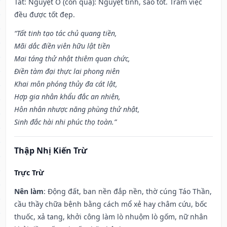
Tất: Nguyệt Ô (con quạ): Nguyệt tinh, sao tốt. Trăm việc
đều được tốt đẹp.
“Tất tinh tạo tác chủ quang tiền,
Mãi dắc điền viên hữu lật tiền
Mai táng thử nhật thiêm quan chức,
Điền tàm đại thực lai phong niên
Khai môn phóng thủy đa cát lật,
Hợp gia nhân khẩu đắc an nhiên,
Hôn nhân nhược năng phùng thử nhật,
Sinh đắc hài nhi phúc thọ toàn.”
Thập Nhị Kiến Trừ
Trực Trừ
Nên làm
: Động đất, ban nền đắp nền, thờ cúng Táo Thần,
cầu thầy chữa bệnh bằng cách mổ xẻ hay châm cứu, bốc
thuốc, xả tang, khởi công làm lò nhuộm lò gốm, nữ nhân