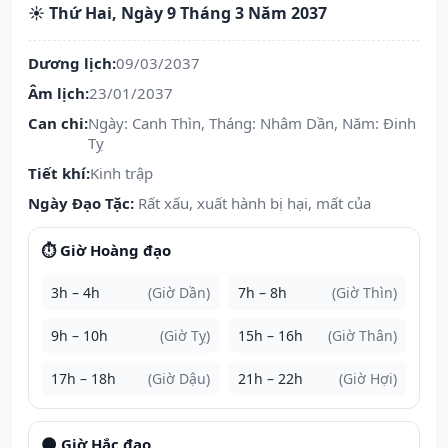
☀️ Thứ Hai, Ngày 9 Tháng 3 Năm 2037
Dương lịch:
09/03/2037
Âm lịch:
23/01/2037
Can chi:
Ngày: Canh Thìn, Tháng: Nhâm Dần, Năm: Đinh
Tỵ
Tiết khí:
Kinh trập
Ngày Đạo Tặc:
Rất xấu, xuất hành bị hại, mất của
⏱️ Giờ Hoàng đạo
3h – 4h
(Giờ Dần)
7h – 8h
(Giờ Thìn)
9h – 10h
(Giờ Tỵ)
15h – 16h
(Giờ Thân)
17h – 18h
(Giờ Dậu)
21h – 22h
(Giờ Hợi)
🌑 Giờ Hắc đạo