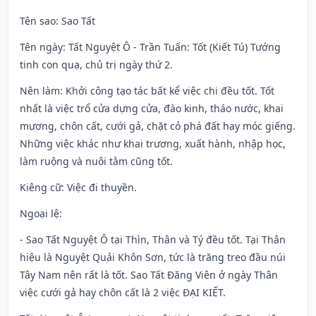
Tên sao
: Sao Tất
Tên ngày
: Tất Nguyệt Ô - Trần Tuấn: Tốt (Kiết Tú) Tướng
tinh con quạ, chủ trị ngày thứ 2.
Nên làm
: Khởi công tạo tác bất kể việc chi đều tốt. Tốt
nhất là việc trổ cửa dựng cửa, đào kinh, tháo nước, khai
mương, chôn cất, cưới gả, chặt cỏ phá đất hay móc giếng.
Những việc khác như khai trương, xuất hành, nhập học,
làm ruộng và nuôi tằm cũng tốt.
Kiêng cữ
: Việc đi thuyền.
Ngoại lệ
:
- Sao Tất Nguyệt Ô tại Thìn, Thân và Tý đều tốt. Tại Thân
hiệu là Nguyệt Quải Khôn Sơn, tức là trăng treo đầu núi
Tây Nam nên rất là tốt. Sao Tất Đăng Viên ở ngày Thân
việc cưới gả hay chôn cất là 2 việc ĐẠI KIẾT.