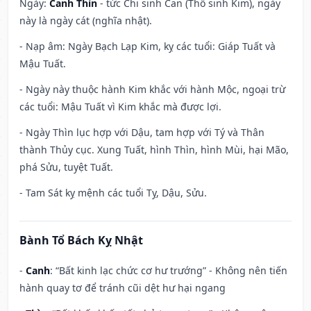
Ngày:
Canh Thìn
- tức Chi sinh Can (Thổ sinh Kim), ngày
này là ngày cát (nghĩa nhật).
- Nạp âm: Ngày Bạch Lạp Kim, kỵ các tuổi: Giáp Tuất và
Mậu Tuất.
- Ngày này thuộc hành Kim khắc với hành Mộc, ngoại trừ
các tuổi: Mậu Tuất vì Kim khắc mà được lợi.
- Ngày Thìn lục hợp với Dậu, tam hợp với Tý và Thân
thành Thủy cục. Xung Tuất, hình Thìn, hình Mùi, hại Mão,
phá Sửu, tuyệt Tuất.
- Tam Sát kỵ mệnh các tuổi Tỵ, Dậu, Sửu.
Bành Tổ Bách Kỵ Nhật
-
Canh
: “Bất kinh lạc chức cơ hư trướng” - Không nên tiến
hành quay tơ để tránh cũi dệt hư hại ngang