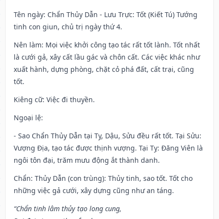
Tên ngày
: Chẩn Thủy Dẫn - Lưu Trực: Tốt (Kiết Tú) Tướng
tinh con giun, chủ trị ngày thứ 4.
Nên làm
: Mọi việc khởi công tạo tác rất tốt lành. Tốt nhất
là cưới gả, xây cất lầu gác và chôn cất. Các việc khác như
xuất hành, dựng phòng, chặt cỏ phá đất, cất trại, cũng
tốt.
Kiêng cữ
: Việc đi thuyền.
Ngoại lệ
:
- Sao Chẩn Thủy Dẫn tại Tỵ, Dậu, Sửu đều rất tốt. Tại Sửu:
Vượng Địa, tạo tác được thịnh vượng. Tại Tỵ: Đăng Viên là
ngôi tôn đại, trăm mưu động ắt thành danh.
Chẩn: Thủy Dẫn (con trùng): Thủy tinh, sao tốt. Tốt cho
những việc gả cưới, xây dựng cũng như an táng.
“Chẩn tinh lâm thủy tạo long cung,