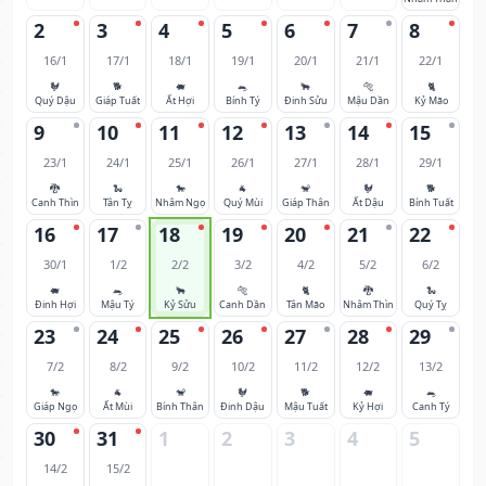
2
3
4
5
6
7
8
16/1
17/1
18/1
19/1
20/1
21/1
22/1
🐓
🐕
🐖
🐀
🐂
🐅
🐈
Quý Dậu
Giáp Tuất
Ất Hợi
Bính Tý
Đinh Sửu
Mậu Dần
Kỷ Mão
9
10
11
12
13
14
15
23/1
24/1
25/1
26/1
27/1
28/1
29/1
🐉
🐍
🐎
🐐
🐒
🐓
🐕
Canh Thìn
Tân Tỵ
Nhâm Ngọ
Quý Mùi
Giáp Thân
Ất Dậu
Bính Tuất
16
17
18
19
20
21
22
30/1
1/2
2/2
3/2
4/2
5/2
6/2
🐖
🐀
🐂
🐅
🐈
🐉
🐍
Đinh Hợi
Mậu Tý
Kỷ Sửu
Canh Dần
Tân Mão
Nhâm Thìn
Quý Tỵ
23
24
25
26
27
28
29
7/2
8/2
9/2
10/2
11/2
12/2
13/2
🐎
🐐
🐒
🐓
🐕
🐖
🐀
Giáp Ngọ
Ất Mùi
Bính Thân
Đinh Dậu
Mậu Tuất
Kỷ Hợi
Canh Tý
30
31
1
2
3
4
5
14/2
15/2