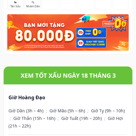
🐂
🐅
Tân Sửu
Nhâm Dần
XEM TỐT XẤU NGÀY 18 THÁNG 3
Giờ Hoàng Đạo
Giờ Dần (3h – 4h)
;
Giờ Mão (5h – 6h)
;
Giờ Tỵ (9h – 10h)
;
Giờ Thân (15h – 16h)
;
Giờ Tuất (19h – 20h)
;
Giờ Hợi
(21h – 22h)