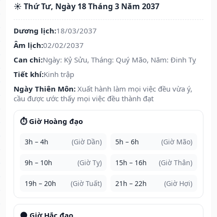
☀️ Thứ Tư, Ngày 18 Tháng 3 Năm 2037
Dương lịch:
18/03/2037
Âm lịch:
02/02/2037
Can chi:
Ngày: Kỷ Sửu, Tháng: Quý Mão, Năm: Đinh Tỵ
Tiết khí:
Kinh trập
Ngày Thiên Môn:
Xuất hành làm mọi việc đều vừa ý,
cầu được ước thấy mọi việc đều thành đạt
⏱️ Giờ Hoàng đạo
3h – 4h
(Giờ Dần)
5h – 6h
(Giờ Mão)
9h – 10h
(Giờ Tỵ)
15h – 16h
(Giờ Thân)
19h – 20h
(Giờ Tuất)
21h – 22h
(Giờ Hợi)
🌑 Giờ Hắc đạo