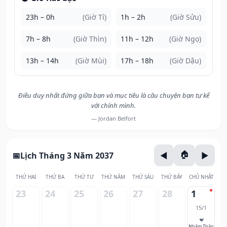
23h – 0h
(Giờ Tí)
1h – 2h
(Giờ Sửu)
7h – 8h
(Giờ Thìn)
11h – 12h
(Giờ Ngọ)
13h – 14h
(Giờ Mùi)
17h – 18h
(Giờ Dậu)
Điều duy nhất đứng giữa bạn và mục tiêu là câu chuyện bạn tự kể
với chính mình.
— Jordan Belfort
Lịch Tháng 3 Năm 2037
THỨ HAI
THỨ BA
THỨ TƯ
THỨ NĂM
THỨ SÁU
THỨ BẢY
CHỦ NHẬT
23
24
25
26
27
28
1
15/1
🐒
Nhâm Thân