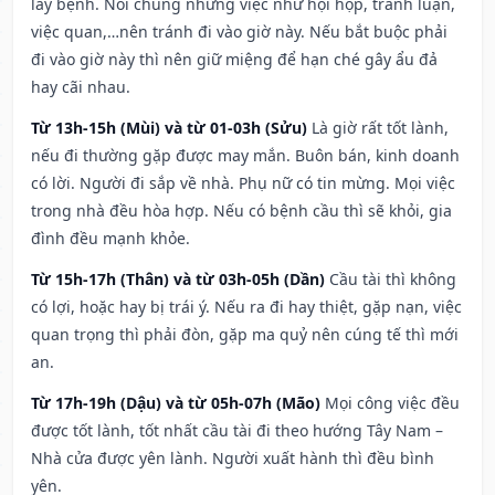
lây bệnh. Nói chung những việc như hội họp, tranh luận,
việc quan,…nên tránh đi vào giờ này. Nếu bắt buộc phải
đi vào giờ này thì nên giữ miệng để hạn ché gây ẩu đả
hay cãi nhau.
Từ 13h-15h (Mùi) và từ 01-03h (Sửu)
Là giờ rất tốt lành,
nếu đi thường gặp được may mắn. Buôn bán, kinh doanh
có lời. Người đi sắp về nhà. Phụ nữ có tin mừng. Mọi việc
trong nhà đều hòa hợp. Nếu có bệnh cầu thì sẽ khỏi, gia
đình đều mạnh khỏe.
Từ 15h-17h (Thân) và từ 03h-05h (Dần)
Cầu tài thì không
có lợi, hoặc hay bị trái ý. Nếu ra đi hay thiệt, gặp nạn, việc
quan trọng thì phải đòn, gặp ma quỷ nên cúng tế thì mới
an.
Từ 17h-19h (Dậu) và từ 05h-07h (Mão)
Mọi công việc đều
được tốt lành, tốt nhất cầu tài đi theo hướng Tây Nam –
Nhà cửa được yên lành. Người xuất hành thì đều bình
yên.