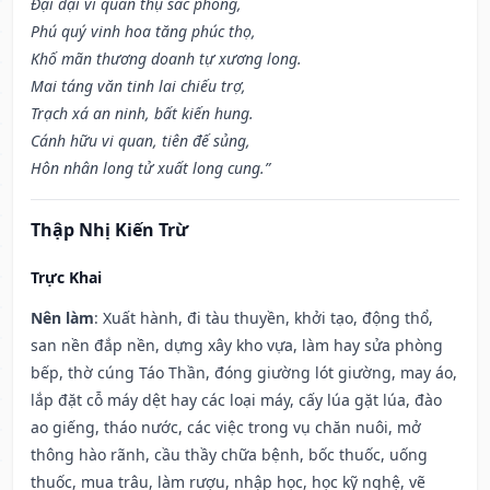
Đại đại vi quan thụ sắc phong,
Phú quý vinh hoa tăng phúc thọ,
Khố mãn thương doanh tự xương long.
Mai táng văn tinh lai chiếu trợ,
Trạch xá an ninh, bất kiến hung.
Cánh hữu vi quan, tiên đế sủng,
Hôn nhân long tử xuất long cung.”
Thập Nhị Kiến Trừ
Trực Khai
Nên làm
: Xuất hành, đi tàu thuyền, khởi tạo, động thổ,
san nền đắp nền, dựng xây kho vựa, làm hay sửa phòng
bếp, thờ cúng Táo Thần, đóng giường lót giường, may áo,
lắp đặt cỗ máy dệt hay các loại máy, cấy lúa gặt lúa, đào
ao giếng, tháo nước, các việc trong vụ chăn nuôi, mở
thông hào rãnh, cầu thầy chữa bệnh, bốc thuốc, uống
thuốc, mua trâu, làm rượu, nhập học, học kỹ nghệ, vẽ