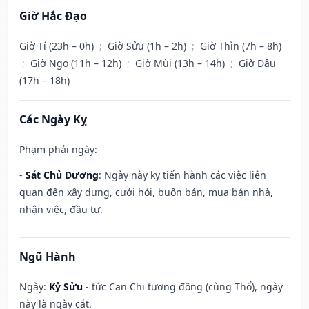
Giờ Hắc Đạo
Giờ Tí (23h – 0h)
;
Giờ Sửu (1h – 2h)
;
Giờ Thìn (7h – 8h)
;
Giờ Ngọ (11h – 12h)
;
Giờ Mùi (13h – 14h)
;
Giờ Dậu
(17h – 18h)
Các Ngày Kỵ
Phạm phải ngày:
-
Sát Chủ Dương
: Ngày này kỵ tiến hành các việc liên
quan đến xây dựng, cưới hỏi, buôn bán, mua bán nhà,
nhận việc, đầu tư.
Ngũ Hành
Ngày:
Kỷ Sửu
- tức Can Chi tương đồng (cùng Thổ), ngày
này là ngày cát.