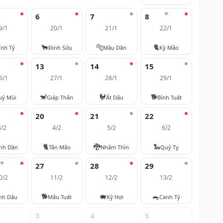
⭐
6
7
8
9/1
20/1
21/1
22/1
🐂
🐅
🐈
ính Tý
Đinh Sửu
Mậu Dần
Kỷ Mão
13
14
15
6/1
27/1
28/1
29/1
🐒
🐓
🐕
uý Mùi
Giáp Thân
Ất Dậu
Bính Tuất
20
21
22
3/2
4/2
5/2
6/2
🐈
🐉
🐍
nh Dần
Tân Mão
Nhâm Thìn
Quý Tỵ
⭐
27
28
29
0/2
11/2
12/2
13/2
🐕
🐖
🐀
nh Dậu
Mậu Tuất
Kỷ Hợi
Canh Tý
3
4
5