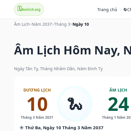
🗓️
Trang chủ
🔄
C
Amlich.org
Âm Lịch
>
Năm 2037
>
Tháng 3
>
Ngày 10
Âm Lịch Hôm Nay, N
Ngày Tân Tỵ, Tháng Nhâm Dần, Năm Đinh Tỵ
DƯƠNG LỊCH
ÂM LỊCH
10
24
🐍
Tháng 3 Năm 2037
Tháng 1 Năm 20
☀️ Thứ Ba, Ngày 10 Tháng 3 Năm 2037