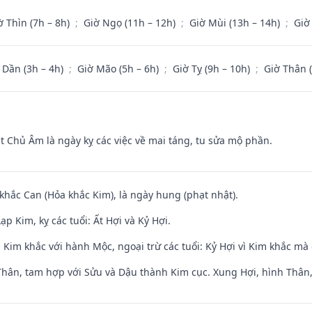
ờ Thìn (7h – 8h)
;
Giờ Ngọ (11h – 12h)
;
Giờ Mùi (13h – 14h)
;
Giờ
 Dần (3h – 4h)
;
Giờ Mão (5h – 6h)
;
Giờ Tỵ (9h – 10h)
;
Giờ Thân 
t Chủ Âm là ngày kỵ các việc về mai táng, tu sửa mộ phần.
 khắc Can (Hỏa khắc Kim), là ngày hung (phạt nhật).
p Kim, kỵ các tuổi: Ất Hợi và Kỷ Hợi.
Kim khắc với hành Mộc, ngoại trừ các tuổi: Kỷ Hợi vì Kim khắc mà 
Thân, tam hợp với Sửu và Dậu thành Kim cục. Xung Hợi, hình Thân, 