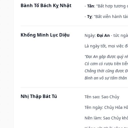
Bành Tổ Bách Kỵ Nhật
-
Tân
: “Bất hợp tương
-
Tỵ
: “Bất viễn hành t
Khổng Minh Lục Diệu
Ngày:
Đại An
- tức ngà
Là ngày tốt, mọi việc
“Đại An gặp được quý n
Có cơm có rượu tiền tiễ
Chẳng thời cũng được Đ
Bình an vô sự tấm thân
Nhị Thập Bát Tú
Tên sao
: Sao Chủy
Tên ngày
: Chủy Hỏa Hầ
Nên làm
: Sao Chủy khô