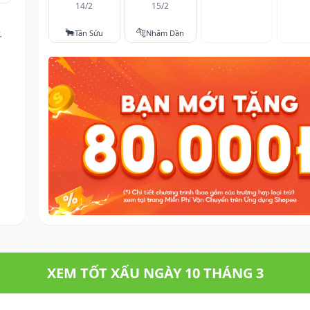
14/2
15/2
🐂
🐅
.
Tân Sửu
Nhâm Dần
XEM TỐT XẤU NGÀY 10 THÁNG 3