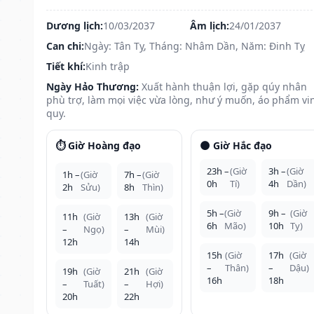
Dương lịch:
10/03/2037
Âm lịch:
24/01/2037
Can chi:
Ngày: Tân Tỵ, Tháng: Nhâm Dần, Năm: Đinh Tỵ
Tiết khí:
Kinh trập
Ngày Hảo Thương:
Xuất hành thuận lợi, gặp qúy nhân
phù trợ, làm mọi việc vừa lòng, như ý muốn, áo phẩm vi
quy.
⏱️ Giờ Hoàng đạo
🌑 Giờ Hắc đạo
23h –
(Giờ
3h –
(Giờ
1h –
(Giờ
7h –
(Giờ
0h
Tí)
4h
Dần)
2h
Sửu)
8h
Thìn)
5h –
(Giờ
9h –
(Giờ
11h
(Giờ
13h
(Giờ
6h
Mão)
10h
Tỵ)
–
Ngọ)
–
Mùi)
12h
14h
15h
(Giờ
17h
(Giờ
–
Thân)
–
Dậu)
19h
(Giờ
21h
(Giờ
16h
18h
–
Tuất)
–
Hợi)
20h
22h