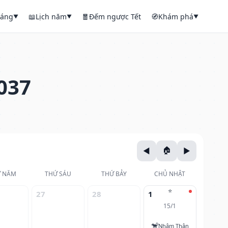
háng
📖
Lịch năm
🧧
Đếm ngược Tết
🧭
Khám phá
▼
▼
▼
037
 NĂM
THỨ SÁU
THỨ BẢY
CHỦ NHẬT
⭐
27
28
1
15/1
🐒
Nhâm Thân