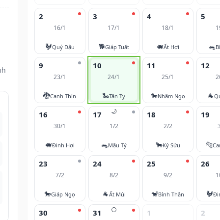
2
3
4
5
16/1
17/1
18/1
1
🐓
🐕
🐖
🐀
Quý Dậu
Giáp Tuất
Ất Hợi
B
9
10
11
12
nh
23/1
24/1
25/1
2
🐉
🐍
🐎
🐐
Canh Thìn
Tân Tỵ
Nhâm Ngọ
Q
🌙
16
17
18
19
30/1
1/2
2/2
🐖
🐀
🐂
🐅
Đinh Hợi
Mậu Tý
Kỷ Sửu
Ca
23
24
25
26
7/2
8/2
9/2
1
🐎
🐐
🐒
🐓
Giáp Ngọ
Ất Mùi
Bính Thân
Đi
🌕
30
31
1
2