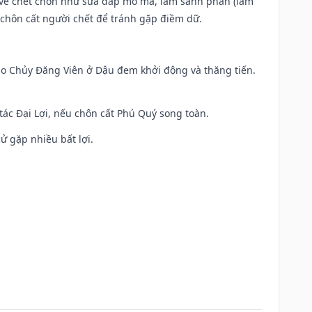
ộc về chết chôn như sửa đắp mồ mả, làm sanh phần (làm
chôn cất người chết để tránh gặp điềm dữ.
 Sao Chủy Đăng Viên ở Dậu đem khởi động và thăng tiến.
 tác Đại Lợi, nếu chôn cất Phú Quý song toàn.
cử gặp nhiều bất lợi.