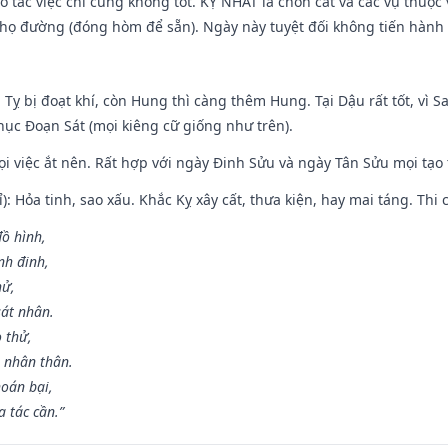
ạo tác việc chi cũng không tốt. KỴ NHẤT là chôn cất và các vụ thu
họ đường (đóng hòm để sẵn). Ngày này tuyệt đối không tiến hành 
 Tỵ bị đoạt khí, còn Hung thì càng thêm Hung. Tại Dậu rất tốt, vì
ục Đoạn Sát (mọi kiêng cữ giống như trên).
mọi việc ắt nên. Rất hợp với ngày Đinh Sửu và ngày Tân Sửu mọi tạo
): Hỏa tinh, sao xấu. Khắc Kỵ xây cất, thưa kiện, hay mai táng. Thi 
đồ hình,
nh đinh,
hử,
sát nhân.
o thử,
 nhân thân.
hoán bại,
 tác cần.”