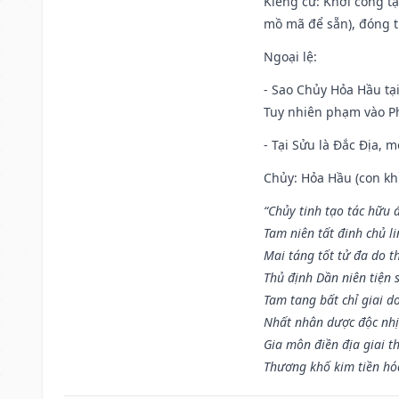
Kiêng cữ
: Khởi công t
mồ mã để sẵn), đóng t
Ngoại lệ
:
- Sao Chủy Hỏa Hầu tại
Tuy nhiên phạm vào Ph
- Tại Sửu là Đắc Địa, 
Chủy: Hỏa Hầu (con khỉ
“Chủy tinh tạo tác hữu 
Tam niên tất đinh chủ li
Mai táng tốt tử đa do t
Thủ định Dần niên tiện 
Tam tang bất chỉ giai d
Nhất nhân dược độc nhị
Gia môn điền địa giai t
Thương khố kim tiền hóa