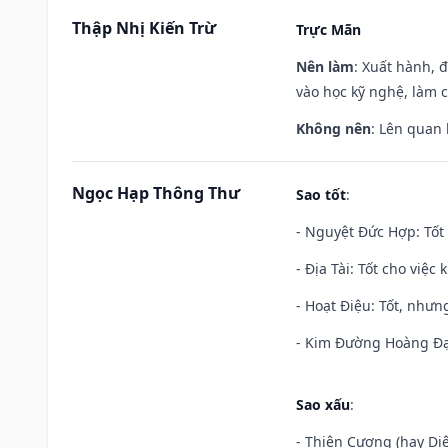
Thập Nhị Kiến Trừ
Trực Mãn
Nên làm
: Xuất hành, 
vào học kỹ nghệ, làm 
Không nên
: Lên quan
Ngọc Hạp Thông Thư
Sao tốt
:
- Nguyệt Đức Hợp: Tốt 
- Địa Tài: Tốt cho việc
- Hoạt Điệu: Tốt, nhưn
- Kim Đường Hoàng Đạo
Sao xấu
:
- Thiên Cương (hay Diệ