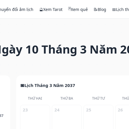
🃏
huyển đổi âm lịch
🔮
Xem Tarot
Xem quẻ
📝
Blog
📅
Lịch t
gày 10 Tháng 3 Năm 2
Lịch Tháng 3 Năm 2037
THỨ HAI
THỨ BA
THỨ TƯ
THỨ
23
24
25
26
37