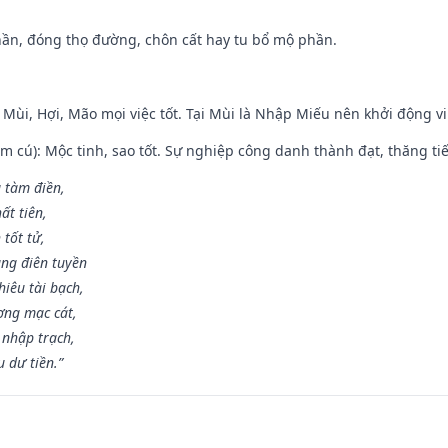
hần, đóng thọ đường, chôn cất hay tu bổ mộ phần.
 Mùi, Hợi, Mão mọi việc tốt. Tại Mùi là Nhập Miếu nên khởi động 
m cú): Mộc tinh, sao tốt. Sự nghiệp công danh thành đạt, thăng tiến
g tàm điền,
ất tiên,
 tốt tử,
ng điên tuyền
iêu tài bạch,
ng mạc cát,
 nhập trạch,
 dư tiền.”