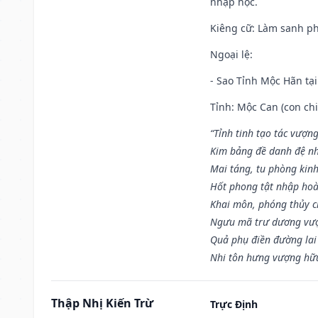
nhập học.
Kiêng cữ
: Làm sanh p
Ngoại lệ
:
- Sao Tỉnh Mộc Hãn tại
Tỉnh: Mộc Can (con chi
“Tỉnh tinh tạo tác vượn
Kim bảng đề danh đệ nh
Mai táng, tu phòng kinh
Hốt phong tật nhập hoà
Khai môn, phóng thủy ch
Ngưu mã trư dương vượ
Quả phụ điền đường lai
Nhi tôn hưng vượng hữu
Thập Nhị Kiến Trừ
Trực Định