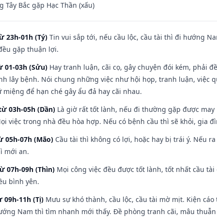
 Tây Bắc gặp Hạc Thần (xấu)
ừ 23h-01h (Tý)
Tin vui sắp tới, nếu cầu lộc, cầu tài thì đi hướng 
đều gặp thuận lợi.
ừ 01-03h (Sửu)
Hay tranh luận, cãi cọ, gây chuyện đói kém, phải đ
nh lây bệnh. Nói chung những việc như hội họp, tranh luận, việc q
iữ miệng để hạn ché gây ẩu đả hay cãi nhau.
từ 03h-05h (Dần)
Là giờ rất tốt lành, nếu đi thường gặp được may
ọi việc trong nhà đều hòa hợp. Nếu có bệnh cầu thì sẽ khỏi, gia 
từ 05h-07h (Mão)
Cầu tài thì không có lợi, hoặc hay bị trái ý. Nếu r
ì mới an.
từ 07h-09h (Thìn)
Mọi công việc đều được tốt lành, tốt nhất cầu t
ều bình yên.
ừ 09h-11h (Tị)
Mưu sự khó thành, cầu lộc, cầu tài mờ mịt. Kiện cáo 
hướng Nam thì tìm nhanh mới thấy. Đề phòng tranh cãi, mâu thuẫn