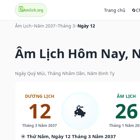
🗓️
Trang chủ
🔄
C
Amlich.org
Âm Lịch
>
Năm 2037
>
Tháng 3
>
Ngày 12
Âm Lịch Hôm Nay, N
Ngày Quý Mùi, Tháng Nhâm Dần, Năm Đinh Tỵ
DƯƠNG LỊCH
ÂM LỊCH
12
26
🐐
Tháng 3 Năm 2037
Tháng 1 Năm 20
☀️ Thứ Năm, Ngày 12 Tháng 3 Năm 2037