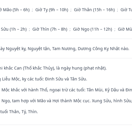
ờ Mão (5h – 6h)
;
Giờ Tỵ (9h – 10h)
;
Giờ Thân (15h – 16h)
;
Giờ T
 Sửu (1h – 2h)
;
Giờ Thìn (7h – 8h)
;
Giờ Ngọ (11h – 12h)
;
Giờ Mù
 Nguyệt kỵ, Nguyệt tận, Tam Nương, Dương Công Kỵ Nhật nào.
hi khắc Can (Thổ khắc Thủy), là ngày hung (phạt nhật).
Liễu Mộc, kỵ các tuổi: Đinh Sửu và Tân Sửu.
 Mộc khắc với hành Thổ, ngoại trừ các tuổi: Tân Mùi, Kỷ Dậu và Đ
i Ngọ, tam hợp với Mão và Hợi thành Mộc cục. Xung Sửu, hình Sửu, 
tuổi Thân, Tý, Thìn.