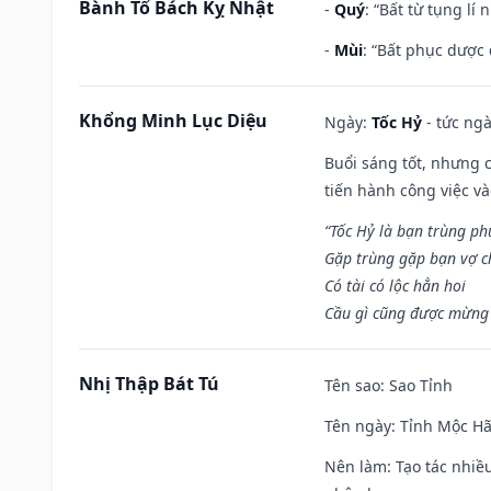
Bành Tổ Bách Kỵ Nhật
-
Quý
: “Bất từ tụng lí
-
Mùi
: “Bất phục dược
Khổng Minh Lục Diệu
Ngày:
Tốc Hỷ
- tức ngà
Buổi sáng tốt, nhưng 
tiến hành công việc v
“Tốc Hỷ là bạn trùng p
Gặp trùng gặp bạn vợ c
Có tài có lộc hẳn hoi
Cầu gì cũng được mừng 
Nhị Thập Bát Tú
Tên sao
: Sao Tỉnh
Tên ngày
: Tỉnh Mộc Hã
Nên làm
: Tạo tác nhi