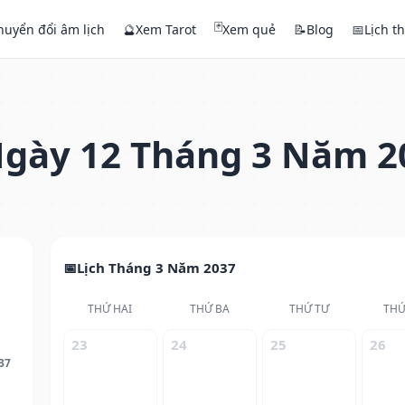
🃏
huyển đổi âm lịch
🔮
Xem Tarot
Xem quẻ
📝
Blog
📅
Lịch t
gày 12 Tháng 3 Năm 2
Lịch Tháng 3 Năm 2037
THỨ HAI
THỨ BA
THỨ TƯ
THỨ
23
24
25
26
37