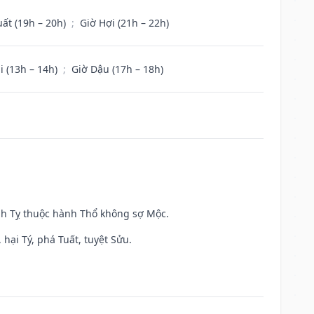
uất (19h – 20h)
;
Giờ Hợi (21h – 22h)
i (13h – 14h)
;
Giờ Dậu (17h – 18h)
inh Tỵ thuộc hành Thổ không sợ Mộc.
hại Tý, phá Tuất, tuyệt Sửu.