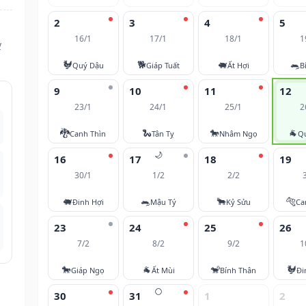
2
3
4
5
16/1
17/1
18/1
1
ỵ
🐓
🐕
🐖
🐀
Quý Dậu
Giáp Tuất
Ất Hợi
B
9
10
11
12
23/1
24/1
25/1
2
🐉
🐍
🐎
🐐
Canh Thìn
Tân Tỵ
Nhâm Ngọ
Q
🌙
16
17
18
19
30/1
1/2
2/2
🐖
🐀
🐂
🐅
Đinh Hợi
Mậu Tý
Kỷ Sửu
Ca
23
24
25
26
7/2
8/2
9/2
1
🐎
🐐
🐒
🐓
Giáp Ngọ
Ất Mùi
Bính Thân
Đi
🌕
.
30
31
1
2