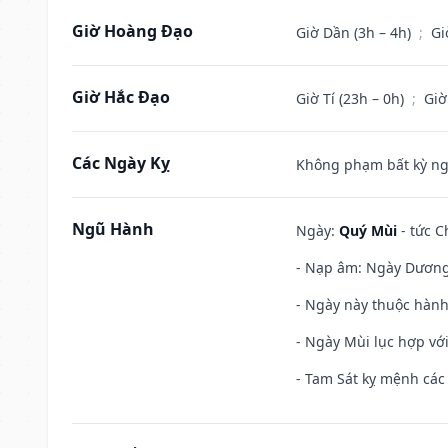
Giờ Hoàng Đạo
Giờ Dần (3h – 4h)
;
Gi
Giờ Hắc Đạo
Giờ Tí (23h – 0h)
;
Giờ
Các Ngày Kỵ
Không phạm bất kỳ ngày
Ngũ Hành
Ngày:
Quý Mùi
- tức C
- Nạp âm: Ngày Dương 
- Ngày này thuộc hành
- Ngày Mùi lục hợp vớ
- Tam Sát kỵ mệnh các 