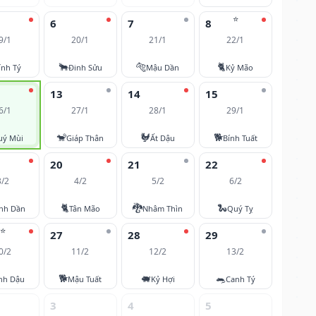
⭐
6
7
8
9/1
20/1
21/1
22/1
🐂
🐅
🐈
ính Tý
Đinh Sửu
Mậu Dần
Kỷ Mão
13
14
15
6/1
27/1
28/1
29/1
🐒
🐓
🐕
uý Mùi
Giáp Thân
Ất Dậu
Bính Tuất
20
21
22
3/2
4/2
5/2
6/2
🐈
🐉
🐍
nh Dần
Tân Mão
Nhâm Thìn
Quý Tỵ
⭐
27
28
29
0/2
11/2
12/2
13/2
🐕
🐖
🐀
nh Dậu
Mậu Tuất
Kỷ Hợi
Canh Tý
3
4
5