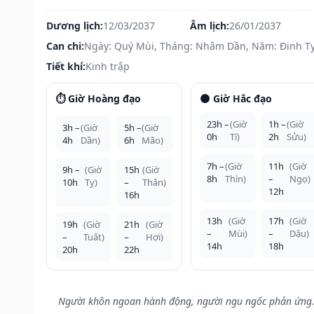
Dương lịch:
12/03/2037
Âm lịch:
26/01/2037
Can chi:
Ngày: Quý Mùi, Tháng: Nhâm Dần, Năm: Đinh T
Tiết khí:
Kinh trập
⏱️ Giờ Hoàng đạo
🌑 Giờ Hắc đạo
23h –
(Giờ
1h –
(Giờ
3h –
(Giờ
5h –
(Giờ
0h
Tí)
2h
Sửu)
4h
Dần)
6h
Mão)
7h –
(Giờ
11h
(Giờ
9h –
(Giờ
15h
(Giờ
8h
Thìn)
–
Ngọ)
10h
Tỵ)
–
Thân)
12h
16h
13h
(Giờ
17h
(Giờ
19h
(Giờ
21h
(Giờ
–
Mùi)
–
Dậu)
–
Tuất)
–
Hợi)
14h
18h
20h
22h
Người khôn ngoan hành động, người ngu ngốc phản ứng