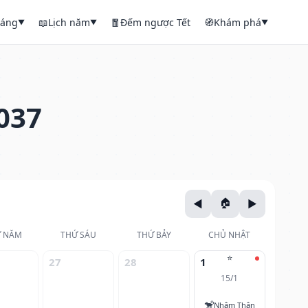
háng
📖
Lịch năm
🧧
Đếm ngược Tết
🧭
Khám phá
▼
▼
▼
037
 NĂM
THỨ SÁU
THỨ BẢY
CHỦ NHẬT
⭐
27
28
1
15/1
🐒
Nhâm Thân