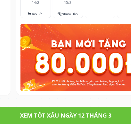
14/2
15/2
🐂
🐅
Tân Sửu
Nhâm Dần
XEM TỐT XẤU NGÀY 12 THÁNG 3