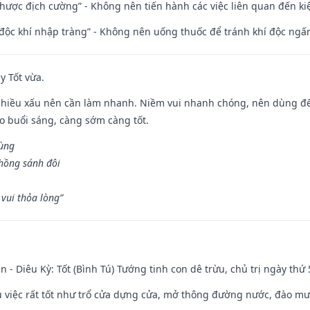
 nhược địch cường” - Không nên tiến hành các việc liên quan đến ki
 độc khí nhập tràng” - Không nên uống thuốc để tránh khí độc ngấ
y Tốt vừa.
chiều xấu nên cần làm nhanh. Niềm vui nhanh chóng, nên dùng để 
ào buổi sáng, càng sớm càng tốt.
hùng
hồng sánh đôi
vui thỏa lòng”
n - Diêu Kỳ: Tốt (Bình Tú) Tướng tinh con dê trừu, chủ trị ngày thứ 
ều việc rất tốt như trổ cửa dựng cửa, mở thông đường nước, đào m