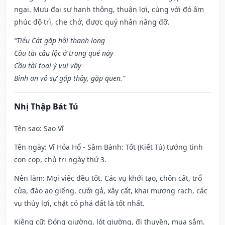
ngại. Mưu đại sự hanh thông, thuận lợi, cùng với đó âm
phúc độ trì, che chở, được quý nhân nâng đỡ.
“Tiểu Cát gặp hội thanh long
Cầu tài cầu lộc ở trong quẻ này
Cầu tài toại ý vui vầy
Bình an vô sự gặp thầy, gặp quen.”
Nhị Thập Bát Tú
Tên sao
: Sao Vĩ
Tên ngày
: Vĩ Hỏa Hổ - Sầm Bành: Tốt (Kiết Tú) tướng tinh
con cọp, chủ trị ngày thứ 3.
Nên làm
: Mọi việc đều tốt. Các vụ khởi tạo, chôn cất, trổ
cửa, đào ao giếng, cưới gả, xây cất, khai mương rạch, các
vụ thủy lợi, chặt cỏ phá đất là tốt nhất.
Kiêng cữ
: Đóng giường, lót giường, đi thuyền, mua sắm.