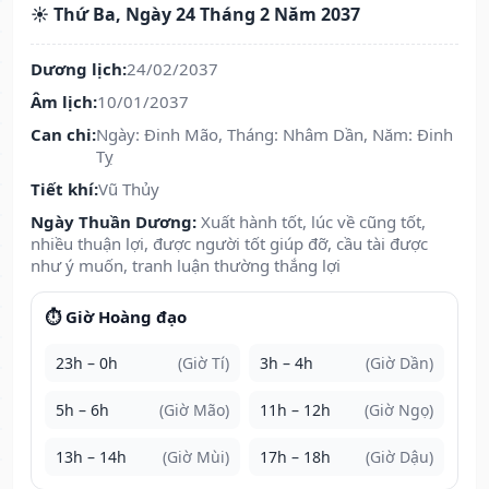
☀️ Thứ Ba, Ngày 24 Tháng 2 Năm 2037
Dương lịch:
24/02/2037
Âm lịch:
10/01/2037
Can chi:
Ngày: Đinh Mão, Tháng: Nhâm Dần, Năm: Đinh
Tỵ
Tiết khí:
Vũ Thủy
Ngày Thuần Dương:
Xuất hành tốt, lúc về cũng tốt,
nhiều thuận lợi, được người tốt giúp đỡ, cầu tài được
như ý muốn, tranh luận thường thắng lợi
⏱️ Giờ Hoàng đạo
23h – 0h
(Giờ Tí)
3h – 4h
(Giờ Dần)
5h – 6h
(Giờ Mão)
11h – 12h
(Giờ Ngọ)
13h – 14h
(Giờ Mùi)
17h – 18h
(Giờ Dậu)