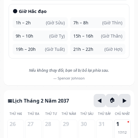
🌑 Giờ Hắc đạo
1h – 2h
(Giờ Sửu)
7h – 8h
(Giờ Thìn)
9h – 10h
(Giờ Tỵ)
15h – 16h
(Giờ Thân)
19h – 20h
(Giờ Tuất)
21h – 22h
(Giờ Hợi)
Nếu không thay đổi, bạn sẽ bị bỏ lại phía sau.
— Spencer Johnson
Lịch Tháng 2 Năm 2037
THỨ HAI
THỨ BA
THỨ TƯ
THỨ NĂM
THỨ SÁU
THỨ BẢY
CHỦ NHẬT
26
27
28
29
30
31
1
17/12