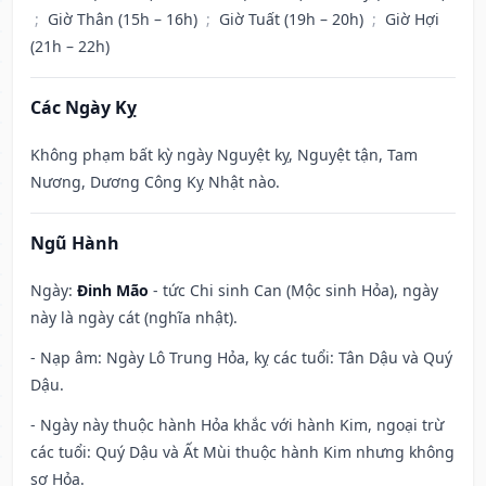
;
Giờ Thân (15h – 16h)
;
Giờ Tuất (19h – 20h)
;
Giờ Hợi
(21h – 22h)
Các Ngày Kỵ
Không phạm bất kỳ ngày Nguyệt kỵ, Nguyệt tận, Tam
Nương, Dương Công Kỵ Nhật nào.
Ngũ Hành
Ngày:
Đinh Mão
- tức Chi sinh Can (Mộc sinh Hỏa), ngày
này là ngày cát (nghĩa nhật).
- Nạp âm: Ngày Lô Trung Hỏa, kỵ các tuổi: Tân Dậu và Quý
Dậu.
- Ngày này thuộc hành Hỏa khắc với hành Kim, ngoại trừ
các tuổi: Quý Dậu và Ất Mùi thuộc hành Kim nhưng không
sợ Hỏa.