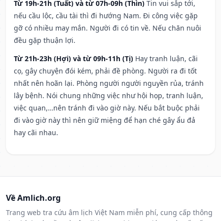
Từ 19h-21h (Tuất) và từ 07h-09h (Thìn)
Tin vui sắp tới,
nếu cầu lộc, cầu tài thì đi hướng Nam. Đi công việc gặp
gỡ có nhiều may mắn. Người đi có tin về. Nếu chăn nuôi
đều gặp thuận lợi.
Từ 21h-23h (Hợi) và từ 09h-11h (Tị)
Hay tranh luận, cãi
cọ, gây chuyện đói kém, phải đề phòng. Người ra đi tốt
nhất nên hoãn lại. Phòng người người nguyền rủa, tránh
lây bệnh. Nói chung những việc như hội họp, tranh luận,
việc quan,…nên tránh đi vào giờ này. Nếu bắt buộc phải
đi vào giờ này thì nên giữ miệng để hạn ché gây ẩu đả
hay cãi nhau.
Về Amlich.org
Trang web tra cứu âm lịch Việt Nam miễn phí, cung cấp thông