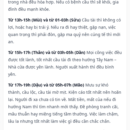
trong nhà đều hòa hợp. Nếu có bệnh cầu thì sẽ khỏi, gia
đình đều mạnh khỏe.
Từ 13h-15h (Mùi) và từ 01-03h (Sửu)
Cầu tài thì không có
lợi, hoặc hay bị trái ý. Nếu ra đi hay thiệt, gặp nạn, việc
quan trọng thì phải đòn, gặp ma quỷ nên cúng tế thì mới
an.
Từ 15h-17h (Thân) và từ 03h-05h (Dần)
Mọi công việc đều
được tốt lành, tốt nhất cầu tài đi theo hướng Tây Nam –
Nhà cửa được yên lành. Người xuất hành thì đều bình
yên.
Từ 17h-19h (Dậu) và từ 05h-07h (Mão)
Mưu sự khó
thành, cầu lộc, cầu tài mờ mịt. Kiện cáo tốt nhất nên hoãn
lại. Người đi xa chưa có tin về. Mất tiền, mất của nếu đi
hướng Nam thì tìm nhanh mới thấy. Đề phòng tranh cãi,
mâu thuẫn hay miệng tiếng tầm thường. Việc làm chậm,
lâu la nhưng tốt nhất làm việc gì đều cần chắc chắn.