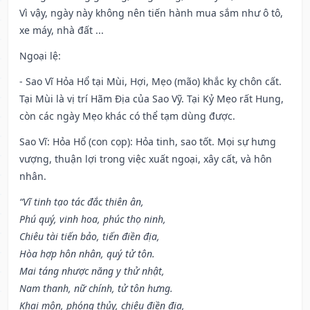
Vì vậy, ngày này không nên tiến hành mua sắm như ô tô,
xe máy, nhà đất ...
Ngoại lệ
:
- Sao Vĩ Hỏa Hổ tại Mùi, Hợi, Mẹo (mão) khắc kỵ chôn cất.
Tại Mùi là vị trí Hãm Địa của Sao Vỹ. Tại Kỷ Mẹo rất Hung,
còn các ngày Mẹo khác có thể tạm dùng được.
Sao Vĩ: Hỏa Hổ (con cọp): Hỏa tinh, sao tốt. Mọi sự hưng
vượng, thuận lợi trong việc xuất ngoại, xây cất, và hôn
nhân.
“Vĩ tinh tạo tác đắc thiên ân,
Phú quý, vinh hoa, phúc thọ ninh,
Chiêu tài tiến bảo, tiến điền địa,
Hòa hợp hôn nhân, quý tử tôn.
Mai táng nhược năng y thử nhật,
Nam thanh, nữ chính, tử tôn hưng.
Khai môn, phóng thủy, chiêu điền địa,