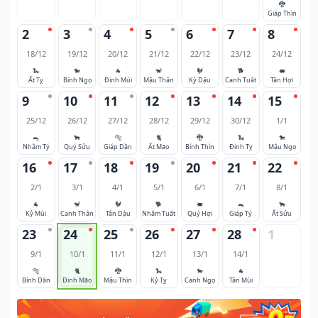
🐉
Giáp Thìn
2
3
4
5
6
7
8
18/12
19/12
20/12
21/12
22/12
23/12
24/12
🐍
🐎
🐐
🐒
🐓
🐕
🐖
Ất Tỵ
Bính Ngọ
Đinh Mùi
Mậu Thân
Kỷ Dậu
Canh Tuất
Tân Hợi
9
10
11
12
13
14
15
25/12
26/12
27/12
28/12
29/12
30/12
1/1
🐀
🐂
🐅
🐈
🐉
🐍
🐎
Nhâm Tý
Quý Sửu
Giáp Dần
Ất Mão
Bính Thìn
Đinh Tỵ
Mậu Ngọ
16
17
18
19
20
21
22
2/1
3/1
4/1
5/1
6/1
7/1
8/1
🐐
🐒
🐓
🐕
🐖
🐀
🐂
Kỷ Mùi
Canh Thân
Tân Dậu
Nhâm Tuất
Quý Hợi
Giáp Tý
Ất Sửu
23
24
25
26
27
28
1
9/1
10/1
11/1
12/1
13/1
14/1
🐅
🐈
🐉
🐍
🐎
🐐
Bính Dần
Đinh Mão
Mậu Thìn
Kỷ Tỵ
Canh Ngọ
Tân Mùi