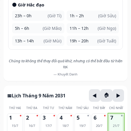
🌑 Giờ Hắc đạo
23h – 0h
(Giờ Tí)
1h – 2h
(Giờ Sửu)
5h – 6h
(Giờ Mão)
11h – 12h
(Giờ Ngọ)
13h – 14h
(Giờ Mùi)
19h – 20h
(Giờ Tuất)
Chúng ta không thể thay đổi quá khứ, nhưng có thể bắt đầu từ hiện
tại.
— Khuyết Danh
Lịch Tháng 9 Năm 2031
THỨ HAI
THỨ BA
THỨ TƯ
THỨ NĂM
THỨ SÁU
THỨ BẢY
CHỦ NHẬT
1
2
3
4
5
6
7
15/7
16/7
17/7
18/7
19/7
20/7
21/7