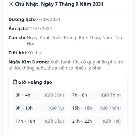
☀️ Chủ Nhật, Ngày 7 Tháng 9 Năm 2031
Dương lịch:
07/09/2031
Âm lịch:
21/07/2031
Can chi:
Ngày: Canh Tuất, Tháng: Bính Thân, Năm: Tân
Hợi
Tiết khí:
Xử thử
Ngày Kim Dương:
Xuất hành tốt, có quý nhân phù trợ,
tài lộc thông suốt, thưa kiện có nhiều lý phải
⏱️ Giờ Hoàng đạo
3h – 4h
(Giờ Dần)
7h – 8h
(Giờ Thìn)
9h – 10h
(Giờ Tỵ)
15h – 16h
(Giờ Thân)
17h – 18h
(Giờ Dậu)
21h – 22h
(Giờ Hợi)