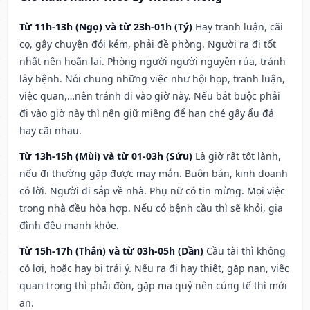
Từ 11h-13h (Ngọ) và từ 23h-01h (Tý)
Hay tranh luận, cãi
cọ, gây chuyện đói kém, phải đề phòng. Người ra đi tốt
nhất nên hoãn lại. Phòng người người nguyền rủa, tránh
lây bệnh. Nói chung những việc như hội họp, tranh luận,
việc quan,…nên tránh đi vào giờ này. Nếu bắt buộc phải
đi vào giờ này thì nên giữ miệng để hạn ché gây ẩu đả
hay cãi nhau.
Từ 13h-15h (Mùi) và từ 01-03h (Sửu)
Là giờ rất tốt lành,
nếu đi thường gặp được may mắn. Buôn bán, kinh doanh
có lời. Người đi sắp về nhà. Phụ nữ có tin mừng. Mọi việc
trong nhà đều hòa hợp. Nếu có bệnh cầu thì sẽ khỏi, gia
đình đều mạnh khỏe.
Từ 15h-17h (Thân) và từ 03h-05h (Dần)
Cầu tài thì không
có lợi, hoặc hay bị trái ý. Nếu ra đi hay thiệt, gặp nạn, việc
quan trọng thì phải đòn, gặp ma quỷ nên cúng tế thì mới
an.