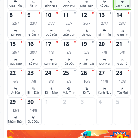
🐉
🐍
🐎
🐐
🐒
🐓
🐕
Giáp Thìn
Ất Tỵ
Bính Ngọ
Đinh Mùi
Mậu Thân
Kỷ Dậu
Canh Tuất
8
9
10
11
12
13
14
22/7
23/7
24/7
25/7
26/7
27/7
28/7
🐖
🐀
🐂
🐅
🐈
🐉
🐍
Tân Hợi
Nhâm Tý
Quý Sửu
Giáp Dần
Ất Mão
Bính Thìn
Đinh Tỵ
15
16
17
18
19
20
21
29/7
30/7
1/8
2/8
3/8
4/8
5/8
🐎
🐐
🐒
🐓
🐕
🐖
🐀
Mậu Ngọ
Kỷ Mùi
Canh Thân
Tân Dậu
Nhâm Tuất
Quý Hợi
Giáp Tý
22
23
24
25
26
27
28
6/8
7/8
8/8
9/8
10/8
11/8
12/8
🐂
🐅
🐈
🐉
🐍
🐎
🐐
Ất Sửu
Bính Dần
Đinh Mão
Mậu Thìn
Kỷ Tỵ
Canh Ngọ
Tân Mùi
29
30
1
2
3
4
5
13/8
14/8
🐒
🐓
Nhâm Thân
Quý Dậu