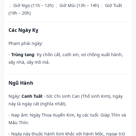
;
Giờ Ngọ (11h – 12h)
;
Giờ Mùi (13h – 14h)
;
Giờ Tuất
(19h – 20h)
Các Ngày Kỵ
Phạm phải ngày:
-
Trùng tang
: Kỵ chôn cất, cưới xin, vợ chồng xuất hành,
xây nhà, xây mồ mả.
Ngũ Hành
Ngày:
Canh Tuất
- tức Chi sinh Can (Thổ sinh Kim), ngày
này là ngày cát (nghĩa nhật).
- Nạp âm: Ngày Thoa Xuyến Kim, kỵ các tuổi: Giáp Thìn và
Mậu Thìn.
- Ngày này thuộc hành Kim khắc với hành Mộc, ngoại trừ