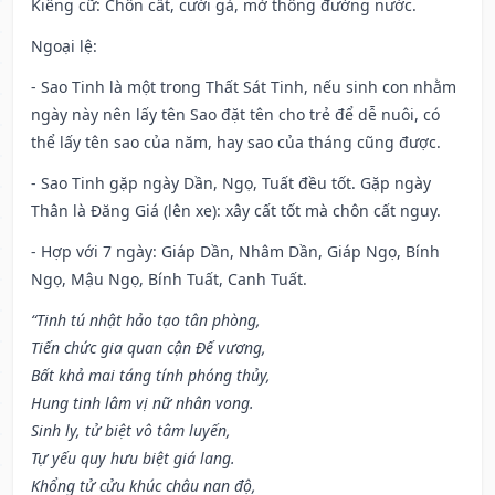
Kiêng cữ
: Chôn cất, cưới gả, mở thông đường nước.
Ngoại lệ
:
- Sao Tinh là một trong Thất Sát Tinh, nếu sinh con nhằm
ngày này nên lấy tên Sao đặt tên cho trẻ để dễ nuôi, có
thể lấy tên sao của năm, hay sao của tháng cũng được.
- Sao Tinh gặp ngày Dần, Ngọ, Tuất đều tốt. Gặp ngày
Thân là Đăng Giá (lên xe): xây cất tốt mà chôn cất nguy.
- Hợp với 7 ngày: Giáp Dần, Nhâm Dần, Giáp Ngọ, Bính
Ngọ, Mậu Ngọ, Bính Tuất, Canh Tuất.
“Tinh tú nhật hảo tạo tân phòng,
Tiến chức gia quan cận Đế vương,
Bất khả mai táng tính phóng thủy,
Hung tinh lâm vị nữ nhân vong.
Sinh ly, tử biệt vô tâm luyến,
Tự yếu quy hưu biệt giá lang.
Khổng tử cửu khúc châu nan độ,