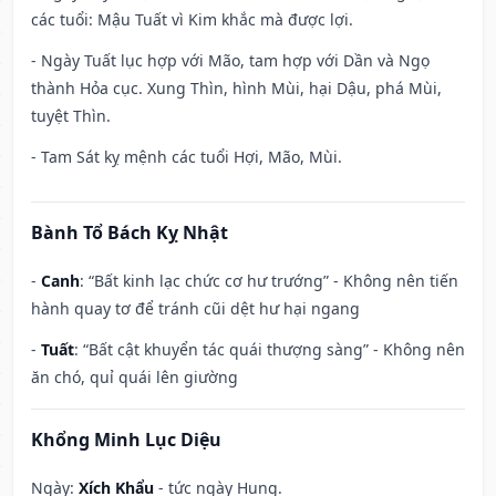
các tuổi: Mậu Tuất vì Kim khắc mà được lợi.
- Ngày Tuất lục hợp với Mão, tam hợp với Dần và Ngọ
thành Hỏa cục. Xung Thìn, hình Mùi, hại Dậu, phá Mùi,
tuyệt Thìn.
- Tam Sát kỵ mệnh các tuổi Hợi, Mão, Mùi.
Bành Tổ Bách Kỵ Nhật
-
Canh
: “Bất kinh lạc chức cơ hư trướng” - Không nên tiến
hành quay tơ để tránh cũi dệt hư hại ngang
-
Tuất
: “Bất cật khuyển tác quái thượng sàng” - Không nên
ăn chó, quỉ quái lên giường
Khổng Minh Lục Diệu
Ngày:
Xích Khẩu
- tức ngày Hung.