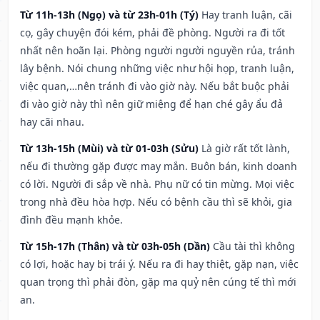
Từ 11h-13h (Ngọ) và từ 23h-01h (Tý)
Hay tranh luận, cãi
cọ, gây chuyện đói kém, phải đề phòng. Người ra đi tốt
nhất nên hoãn lại. Phòng người người nguyền rủa, tránh
lây bệnh. Nói chung những việc như hội họp, tranh luận,
việc quan,…nên tránh đi vào giờ này. Nếu bắt buộc phải
đi vào giờ này thì nên giữ miệng để hạn ché gây ẩu đả
hay cãi nhau.
Từ 13h-15h (Mùi) và từ 01-03h (Sửu)
Là giờ rất tốt lành,
nếu đi thường gặp được may mắn. Buôn bán, kinh doanh
có lời. Người đi sắp về nhà. Phụ nữ có tin mừng. Mọi việc
trong nhà đều hòa hợp. Nếu có bệnh cầu thì sẽ khỏi, gia
đình đều mạnh khỏe.
Từ 15h-17h (Thân) và từ 03h-05h (Dần)
Cầu tài thì không
có lợi, hoặc hay bị trái ý. Nếu ra đi hay thiệt, gặp nạn, việc
quan trọng thì phải đòn, gặp ma quỷ nên cúng tế thì mới
an.