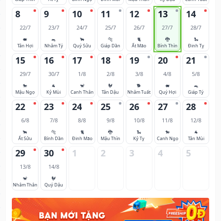
8
9
10
11
12
13
14
22/7
23/7
24/7
25/7
26/7
27/7
28/7
🐖
🐀
🐂
🐅
🐈
🐉
🐍
Tân Hợi
Nhâm Tý
Quý Sửu
Giáp Dần
Ất Mão
Bính Thìn
Đinh Tỵ
15
16
17
18
19
20
21
29/7
30/7
1/8
2/8
3/8
4/8
5/8
🐎
🐐
🐒
🐓
🐕
🐖
🐀
Mậu Ngọ
Kỷ Mùi
Canh Thân
Tân Dậu
Nhâm Tuất
Quý Hợi
Giáp Tý
22
23
24
25
26
27
28
6/8
7/8
8/8
9/8
10/8
11/8
12/8
🐂
🐅
🐈
🐉
🐍
🐎
🐐
Ất Sửu
Bính Dần
Đinh Mão
Mậu Thìn
Kỷ Tỵ
Canh Ngọ
Tân Mùi
29
30
1
2
3
4
5
13/8
14/8
🐒
🐓
Nhâm Thân
Quý Dậu