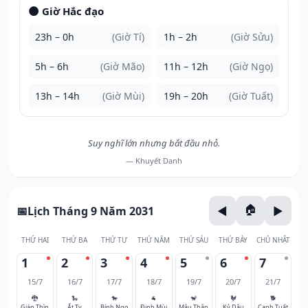
🌑 Giờ Hắc đạo
23h – 0h
(Giờ Tí)
1h – 2h
(Giờ Sửu)
5h – 6h
(Giờ Mão)
11h – 12h
(Giờ Ngọ)
13h – 14h
(Giờ Mùi)
19h – 20h
(Giờ Tuất)
Suy nghĩ lớn nhưng bắt đầu nhỏ.
— Khuyết Danh
Lịch Tháng 9 Năm 2031
THỨ HAI
THỨ BA
THỨ TƯ
THỨ NĂM
THỨ SÁU
THỨ BẢY
CHỦ NHẬT
1
2
3
4
5
6
7
15/7
16/7
17/7
18/7
19/7
20/7
21/7
🐉
🐍
🐎
🐐
🐒
🐓
🐕
Giáp Thìn
Ất Tỵ
Bính Ngọ
Đinh Mùi
Mậu Thân
Kỷ Dậu
Canh Tuất