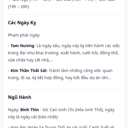
(19h – 20h)
Các Ngày Kỵ
Phạm phải ngày:
-
Tam Nương
: Là ngày xấu, ngày này kỵ tiến hành các việc
trọng đại như khai trương, xuất hành, cưới hỏi, động thổ,
sửa chữa hay cất nhà,...
-
Kim Thần Thất Sát
: Tránh làm những công việc quan
trọng, đi xa, ký kết hợp đồng, hay bắt đầu dự án lớn...
Ngũ Hành
Ngày:
Bính Thìn
- tức Can sinh Chi (Hỏa sinh Thổ), ngày
này là ngày cát (bảo nhật).
- Nạp âm: Ngày Sa Trung Thổ, kỵ các tuổi: Canh Tuất và