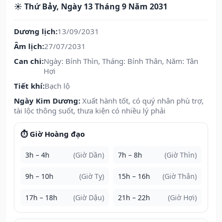
☀️ Thứ Bảy, Ngày 13 Tháng 9 Năm 2031
Dương lịch:
13/09/2031
Âm lịch:
27/07/2031
Can chi:
Ngày: Bính Thìn, Tháng: Bính Thân, Năm: Tân
Hợi
Tiết khí:
Bạch lộ
Ngày Kim Dương:
Xuất hành tốt, có quý nhân phù trợ,
tài lộc thông suốt, thưa kiện có nhiều lý phải
⏱️ Giờ Hoàng đạo
3h – 4h
(Giờ Dần)
7h – 8h
(Giờ Thìn)
9h – 10h
(Giờ Tỵ)
15h – 16h
(Giờ Thân)
17h – 18h
(Giờ Dậu)
21h – 22h
(Giờ Hợi)