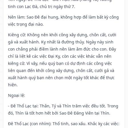
tinh con Lạc Đà, chủ trị ngày thứ 7.
Nên làm
: Sao Đê đại hung, không hợp để làm bất kỳ công
việc trọng đại nào.
Kiêng cữ
: Không nên khởi công xây dựng, chôn cất, cưới
gả và xuất hành. Kỵ nhất là đường thủy. Ngày này sinh
con chẳng phải điềm lành nên làm âm đức cho con. Đây
chỉ là liệt kê các việc Đại Kỵ, còn các việc khác vẫn nên
kiêng cữ. Vì vậy, nếu quý bạn có dự định các công việc
liên quan đến khởi công xây dựng, chôn cất, cưới gả và
xuất hành quý bạn nên chọn một ngày tốt khác để thực
hiện.
Ngoại lệ
:
- Đê Thổ Lạc tại: Thân, Tý và Thìn trăm việc đều tốt. Trong
đó, Thìn là tốt hơn hết bởi Sao Đê Đăng Viên tại Thìn.
Đê Thổ Lạc (con nhím): Thổ tinh, sao xấu. Khắc kỵ các việc: