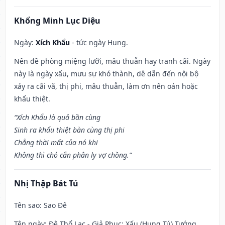
Khổng Minh Lục Diệu
Ngày:
Xích Khẩu
- tức ngày Hung.
Nên đề phòng miệng lưỡi, mâu thuẫn hay tranh cãi. Ngày
này là ngày xấu, mưu sự khó thành, dễ dẫn đến nội bộ
xảy ra cãi vã, thị phi, mâu thuẫn, làm ơn nên oán hoặc
khẩu thiệt.
“Xích Khẩu là quả bần cùng
Sinh ra khẩu thiệt bàn cùng thị phi
Chẳng thời mất của nó khi
Không thì chó cắn phân ly vợ chồng.”
Nhị Thập Bát Tú
Tên sao
: Sao Đê
Tên ngày
: Đê Thổ Lạc - Giả Phục: Xấu (Hung Tú) Tướng