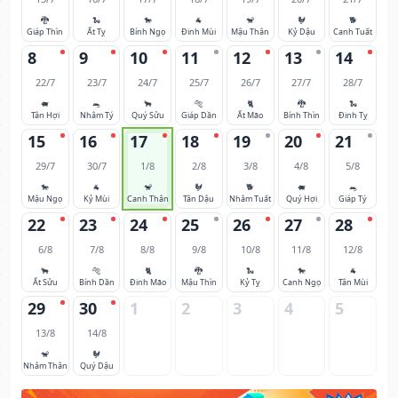
🐉
🐍
🐎
🐐
🐒
🐓
🐕
Giáp Thìn
Ất Tỵ
Bính Ngọ
Đinh Mùi
Mậu Thân
Kỷ Dậu
Canh Tuất
8
9
10
11
12
13
14
22/7
23/7
24/7
25/7
26/7
27/7
28/7
🐖
🐀
🐂
🐅
🐈
🐉
🐍
Tân Hợi
Nhâm Tý
Quý Sửu
Giáp Dần
Ất Mão
Bính Thìn
Đinh Tỵ
15
16
17
18
19
20
21
29/7
30/7
1/8
2/8
3/8
4/8
5/8
🐎
🐐
🐒
🐓
🐕
🐖
🐀
Mậu Ngọ
Kỷ Mùi
Canh Thân
Tân Dậu
Nhâm Tuất
Quý Hợi
Giáp Tý
22
23
24
25
26
27
28
6/8
7/8
8/8
9/8
10/8
11/8
12/8
🐂
🐅
🐈
🐉
🐍
🐎
🐐
Ất Sửu
Bính Dần
Đinh Mão
Mậu Thìn
Kỷ Tỵ
Canh Ngọ
Tân Mùi
29
30
1
2
3
4
5
13/8
14/8
🐒
🐓
Nhâm Thân
Quý Dậu