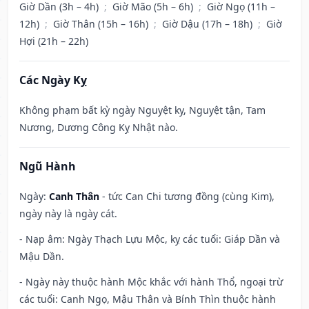
Giờ Dần (3h – 4h)
;
Giờ Mão (5h – 6h)
;
Giờ Ngọ (11h –
12h)
;
Giờ Thân (15h – 16h)
;
Giờ Dậu (17h – 18h)
;
Giờ
Hợi (21h – 22h)
Các Ngày Kỵ
Không phạm bất kỳ ngày Nguyệt kỵ, Nguyệt tận, Tam
Nương, Dương Công Kỵ Nhật nào.
Ngũ Hành
Ngày:
Canh Thân
- tức Can Chi tương đồng (cùng Kim),
ngày này là ngày cát.
- Nạp âm: Ngày Thạch Lựu Mộc, kỵ các tuổi: Giáp Dần và
Mậu Dần.
- Ngày này thuộc hành Mộc khắc với hành Thổ, ngoại trừ
các tuổi: Canh Ngọ, Mậu Thân và Bính Thìn thuộc hành