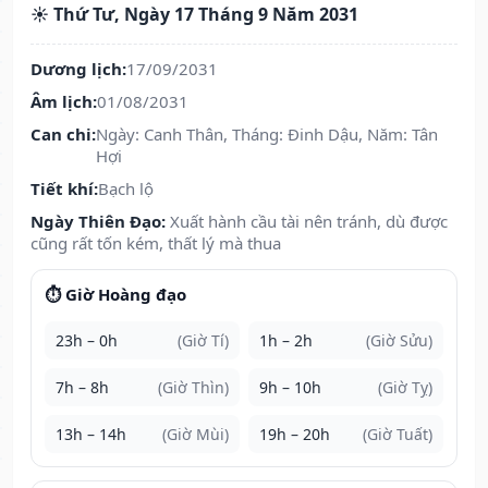
☀️ Thứ Tư, Ngày 17 Tháng 9 Năm 2031
Dương lịch:
17/09/2031
Âm lịch:
01/08/2031
Can chi:
Ngày: Canh Thân, Tháng: Đinh Dậu, Năm: Tân
Hợi
Tiết khí:
Bạch lộ
Ngày Thiên Đạo:
Xuất hành cầu tài nên tránh, dù được
cũng rất tốn kém, thất lý mà thua
⏱️ Giờ Hoàng đạo
23h – 0h
(Giờ Tí)
1h – 2h
(Giờ Sửu)
7h – 8h
(Giờ Thìn)
9h – 10h
(Giờ Tỵ)
13h – 14h
(Giờ Mùi)
19h – 20h
(Giờ Tuất)