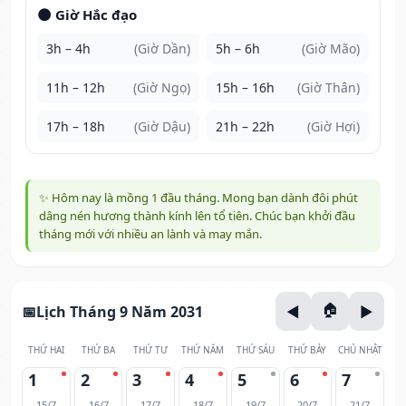
🌑 Giờ Hắc đạo
3h – 4h
(Giờ Dần)
5h – 6h
(Giờ Mão)
11h – 12h
(Giờ Ngọ)
15h – 16h
(Giờ Thân)
17h – 18h
(Giờ Dậu)
21h – 22h
(Giờ Hợi)
✨ Hôm nay là mồng 1 đầu tháng. Mong bạn dành đôi phút
dâng nén hương thành kính lên tổ tiên. Chúc bạn khởi đầu
tháng mới với nhiều an lành và may mắn.
Lịch Tháng 9 Năm 2031
THỨ HAI
THỨ BA
THỨ TƯ
THỨ NĂM
THỨ SÁU
THỨ BẢY
CHỦ NHẬT
1
2
3
4
5
6
7
15/7
16/7
17/7
18/7
19/7
20/7
21/7