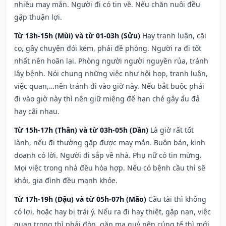
nhiều may mắn. Người đi có tin về. Nếu chăn nuôi đều
gặp thuận lợi.
Từ 13h-15h (Mùi) và từ 01-03h (Sửu)
Hay tranh luận, cãi
cọ, gây chuyện đói kém, phải đề phòng. Người ra đi tốt
nhất nên hoãn lại. Phòng người người nguyền rủa, tránh
lây bệnh. Nói chung những việc như hội họp, tranh luận,
việc quan,…nên tránh đi vào giờ này. Nếu bắt buộc phải
đi vào giờ này thì nên giữ miệng để hạn ché gây ẩu đả
hay cãi nhau.
Từ 15h-17h (Thân) và từ 03h-05h (Dần)
Là giờ rất tốt
lành, nếu đi thường gặp được may mắn. Buôn bán, kinh
doanh có lời. Người đi sắp về nhà. Phụ nữ có tin mừng.
Mọi việc trong nhà đều hòa hợp. Nếu có bệnh cầu thì sẽ
khỏi, gia đình đều mạnh khỏe.
Từ 17h-19h (Dậu) và từ 05h-07h (Mão)
Cầu tài thì không
có lợi, hoặc hay bị trái ý. Nếu ra đi hay thiệt, gặp nạn, việc
quan trọng thì phải đòn, gặp ma quỷ nên cúng tế thì mới