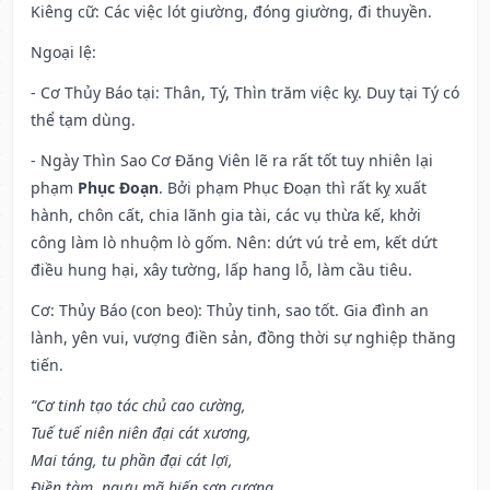
Kiêng cữ
: Các việc lót giường, đóng giường, đi thuyền.
Ngoại lệ
:
- Cơ Thủy Báo tại: Thân, Tý, Thìn trăm việc kỵ. Duy tại Tý có
thể tạm dùng.
- Ngày Thìn Sao Cơ Đăng Viên lẽ ra rất tốt tuy nhiên lại
phạm
Phục Đoạn
. Bởi phạm Phục Đoạn thì rất kỵ xuất
hành, chôn cất, chia lãnh gia tài, các vụ thừa kế, khởi
công làm lò nhuộm lò gốm. Nên: dứt vú trẻ em, kết dứt
điều hung hại, xây tường, lấp hang lỗ, làm cầu tiêu.
Cơ: Thủy Báo (con beo): Thủy tinh, sao tốt. Gia đình an
lành, yên vui, vượng điền sản, đồng thời sự nghiệp thăng
tiến.
“Cơ tinh tạo tác chủ cao cường,
Tuế tuế niên niên đại cát xương,
Mai táng, tu phần đại cát lợi,
Điền tàm, ngưu mã biến sơn cương.