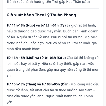
Tránh xuất hành hướng Lên Trời gặp Hạc Thần (xấu)
Giờ xuất hành Theo Lý Thuần Phong
Từ 11h-13h (Ngọ) và từ 23h-01h (Tý)
Là giờ rất tốt lành,
nếu đi thường gặp được may mắn. Buôn bán, kinh doanh
có lời. Người đi sắp về nhà. Phụ nữ có tin mừng. Mọi việc
trong nhà đều hòa hợp. Nếu có bệnh cầu thì sẽ khỏi, gia
đình đều mạnh khỏe.
Từ 13h-15h (Mùi) và từ 01-03h (Sửu)
Cầu tài thì không có
lợi, hoặc hay bị trái ý. Nếu ra đi hay thiệt, gặp nạn, việc
quan trọng thì phải đòn, gặp ma quỷ nên cúng tế thì mới
an.
Từ 15h-17h (Thân) và từ 03h-05h (Dần)
Mọi công việc đều
được tốt lành, tốt nhất cầu tài đi theo hướng Tây Nam –
Nhà cửa được yên lành. Người xuất hành thì đều bình
yên.