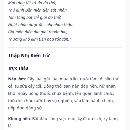
Mai táng tốt tử đa do thử,
Thủ định Dần niên tiện sát nhân.
Tam tang bất chỉ giai do thử,
Nhất nhân dược độc nhị nhân thân.
Gia môn điền địa giai thoán bại,
Thương khố kim tiền hóa tác cần.”
Thập Nhị Kiến Trừ
Trực Thâu
Nên làm
: Cấy lúa, gặt lúa, mua trâu, nuôi tằm, đi săn thú
cá, tu sửa cây cối. Động thổ, san nền đắp nền, nữ nhân
khởi ngày uống thuốc chưa bệnh, lên quan lãnh chức,
thừa kế chức tước hay sự nghiệp, vào làm hành chính,
nộp đơn dâng sớ.
Không nên
: Bắt đầu công việc mới, kỵ đi du lịch, kỵ tang
lễ.