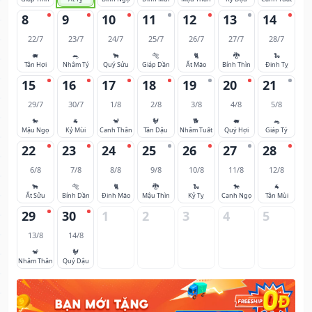
8
9
10
11
12
13
14
22/7
23/7
24/7
25/7
26/7
27/7
28/7
🐖
🐀
🐂
🐅
🐈
🐉
🐍
Tân Hợi
Nhâm Tý
Quý Sửu
Giáp Dần
Ất Mão
Bính Thìn
Đinh Tỵ
15
16
17
18
19
20
21
29/7
30/7
1/8
2/8
3/8
4/8
5/8
🐎
🐐
🐒
🐓
🐕
🐖
🐀
Mậu Ngọ
Kỷ Mùi
Canh Thân
Tân Dậu
Nhâm Tuất
Quý Hợi
Giáp Tý
22
23
24
25
26
27
28
6/8
7/8
8/8
9/8
10/8
11/8
12/8
🐂
🐅
🐈
🐉
🐍
🐎
🐐
Ất Sửu
Bính Dần
Đinh Mão
Mậu Thìn
Kỷ Tỵ
Canh Ngọ
Tân Mùi
29
30
1
2
3
4
5
13/8
14/8
🐒
🐓
Nhâm Thân
Quý Dậu