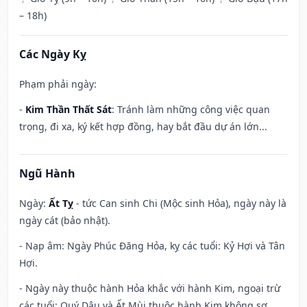
– 18h)
Các Ngày Kỵ
Phạm phải ngày:
-
Kim Thần Thất Sát
: Tránh làm những công việc quan
trọng, đi xa, ký kết hợp đồng, hay bắt đầu dự án lớn...
Ngũ Hành
Ngày:
Ất Tỵ
- tức Can sinh Chi (Mộc sinh Hỏa), ngày này là
ngày cát (bảo nhật).
- Nạp âm: Ngày Phúc Đăng Hỏa, kỵ các tuổi: Kỷ Hợi và Tân
Hợi.
- Ngày này thuộc hành Hỏa khắc với hành Kim, ngoại trừ
các tuổi: Quý Dậu và Ất Mùi thuộc hành Kim không sợ