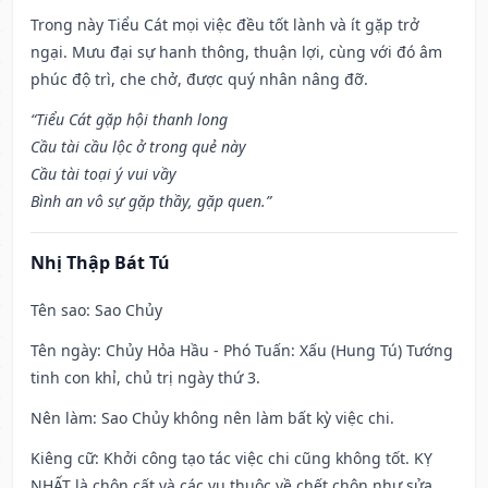
Trong này Tiểu Cát mọi việc đều tốt lành và ít gặp trở
ngại. Mưu đại sự hanh thông, thuận lợi, cùng với đó âm
phúc độ trì, che chở, được quý nhân nâng đỡ.
“Tiểu Cát gặp hội thanh long
Cầu tài cầu lộc ở trong quẻ này
Cầu tài toại ý vui vầy
Bình an vô sự gặp thầy, gặp quen.”
Nhị Thập Bát Tú
Tên sao
: Sao Chủy
Tên ngày
: Chủy Hỏa Hầu - Phó Tuấn: Xấu (Hung Tú) Tướng
tinh con khỉ, chủ trị ngày thứ 3.
Nên làm
: Sao Chủy không nên làm bất kỳ việc chi.
Kiêng cữ
: Khởi công tạo tác việc chi cũng không tốt. KỴ
NHẤT là chôn cất và các vụ thuộc về chết chôn như sửa