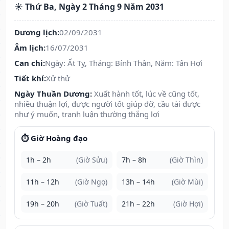
☀️ Thứ Ba, Ngày 2 Tháng 9 Năm 2031
Dương lịch:
02/09/2031
Âm lịch:
16/07/2031
Can chi:
Ngày: Ất Tỵ, Tháng: Bính Thân, Năm: Tân Hợi
Tiết khí:
Xử thử
Ngày Thuần Dương:
Xuất hành tốt, lúc về cũng tốt,
nhiều thuận lợi, được người tốt giúp đỡ, cầu tài được
như ý muốn, tranh luận thường thắng lợi
⏱️ Giờ Hoàng đạo
1h – 2h
(Giờ Sửu)
7h – 8h
(Giờ Thìn)
11h – 12h
(Giờ Ngọ)
13h – 14h
(Giờ Mùi)
19h – 20h
(Giờ Tuất)
21h – 22h
(Giờ Hợi)