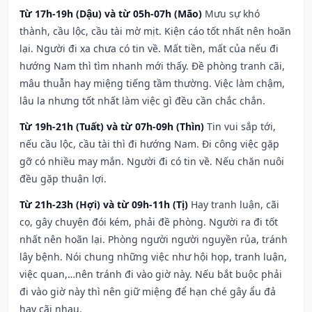
Từ 17h-19h (Dậu) và từ 05h-07h (Mão)
Mưu sự khó
thành, cầu lộc, cầu tài mờ mịt. Kiện cáo tốt nhất nên hoãn
lại. Người đi xa chưa có tin về. Mất tiền, mất của nếu đi
hướng Nam thì tìm nhanh mới thấy. Đề phòng tranh cãi,
mâu thuẫn hay miệng tiếng tầm thường. Việc làm chậm,
lâu la nhưng tốt nhất làm việc gì đều cần chắc chắn.
Từ 19h-21h (Tuất) và từ 07h-09h (Thìn)
Tin vui sắp tới,
nếu cầu lộc, cầu tài thì đi hướng Nam. Đi công việc gặp
gỡ có nhiều may mắn. Người đi có tin về. Nếu chăn nuôi
đều gặp thuận lợi.
Từ 21h-23h (Hợi) và từ 09h-11h (Tị)
Hay tranh luận, cãi
cọ, gây chuyện đói kém, phải đề phòng. Người ra đi tốt
nhất nên hoãn lại. Phòng người người nguyền rủa, tránh
lây bệnh. Nói chung những việc như hội họp, tranh luận,
việc quan,…nên tránh đi vào giờ này. Nếu bắt buộc phải
đi vào giờ này thì nên giữ miệng để hạn ché gây ẩu đả
hay cãi nhau.