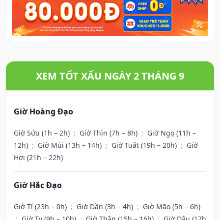
XEM TỐT XẤU NGÀY 2 THÁNG 9
Giờ Hoàng Đạo
Giờ Sửu (1h – 2h)
;
Giờ Thìn (7h – 8h)
;
Giờ Ngọ (11h –
12h)
;
Giờ Mùi (13h – 14h)
;
Giờ Tuất (19h – 20h)
;
Giờ
Hợi (21h – 22h)
Giờ Hắc Đạo
Giờ Tí (23h – 0h)
;
Giờ Dần (3h – 4h)
;
Giờ Mão (5h – 6h)
;
Giờ Tỵ (9h – 10h)
;
Giờ Thân (15h – 16h)
;
Giờ Dậu (17h