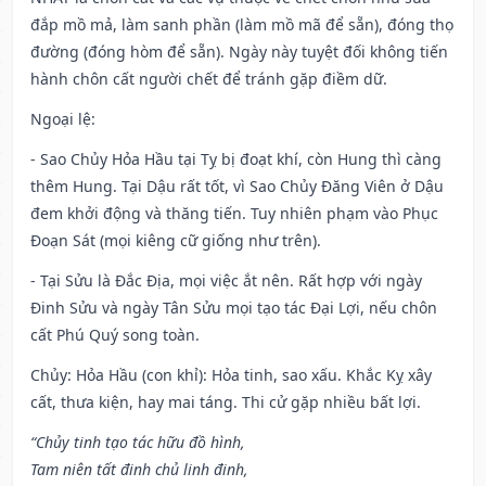
đắp mồ mả, làm sanh phần (làm mồ mã để sẵn), đóng thọ
đường (đóng hòm để sẵn). Ngày này tuyệt đối không tiến
hành chôn cất người chết để tránh gặp điềm dữ.
Ngoại lệ
:
- Sao Chủy Hỏa Hầu tại Tỵ bị đoạt khí, còn Hung thì càng
thêm Hung. Tại Dậu rất tốt, vì Sao Chủy Đăng Viên ở Dậu
đem khởi động và thăng tiến. Tuy nhiên phạm vào Phục
Đoạn Sát (mọi kiêng cữ giống như trên).
- Tại Sửu là Đắc Địa, mọi việc ắt nên. Rất hợp với ngày
Đinh Sửu và ngày Tân Sửu mọi tạo tác Đại Lợi, nếu chôn
cất Phú Quý song toàn.
Chủy: Hỏa Hầu (con khỉ): Hỏa tinh, sao xấu. Khắc Kỵ xây
cất, thưa kiện, hay mai táng. Thi cử gặp nhiều bất lợi.
“Chủy tinh tạo tác hữu đồ hình,
Tam niên tất đinh chủ linh đinh,