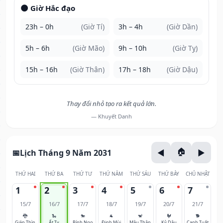
🌑 Giờ Hắc đạo
23h – 0h
(Giờ Tí)
3h – 4h
(Giờ Dần)
5h – 6h
(Giờ Mão)
9h – 10h
(Giờ Tỵ)
15h – 16h
(Giờ Thân)
17h – 18h
(Giờ Dậu)
Thay đổi nhỏ tạo ra kết quả lớn.
— Khuyết Danh
Lịch Tháng 9 Năm 2031
THỨ HAI
THỨ BA
THỨ TƯ
THỨ NĂM
THỨ SÁU
THỨ BẢY
CHỦ NHẬT
1
2
3
4
5
6
7
15/7
16/7
17/7
18/7
19/7
20/7
21/7
🐉
🐍
🐎
🐐
🐒
🐓
🐕
Giáp Thìn
Ất Tỵ
Bính Ngọ
Đinh Mùi
Mậu Thân
Kỷ Dậu
Canh Tuất